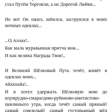
стал Путём Торговли, а не Дорогой Любви…
Но вот Он ожил, забился, заструился в моих
ночных одеялах…
…О, Аллах!..
Как мала муравьиная притча моя…
И как велика Награда Твоя!..
И Великий Шёлковый Путь течёт, живёт в
одеялах моих…
Айххххйа!..
И я хотел удержать Шёлковую мою до
изумрудно-смарагдово-рубиново-аметистово-
павлиньего утра, когда течёт самый пряный!
самый сомлелый! самый густопьяный мёд