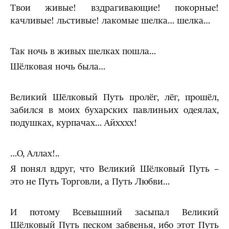
Твои живые! вздрагивающие! покорные!
качливые! льстивые! лакомые шелка… шелка…
Так ночь в живых шелках пошла…
Шёлковая ночь была…
Великий Шёлковый Путь пролёг, лёг, прошёл,
забился в моих бухарских павлиньих одеялах,
подушках, курпачах… Айхххх!
…О, Аллах!..
Я понял вдруг, что Великий Шёлковый Путь –
это не Путь Торговли, а Путь Любви…
И потому Всевышний засыпал Великий
Шёлковый Путь песком забвенья, ибо этот Путь