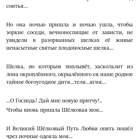
соитья…
Но она ночью пришла и ночью ушла, чтобы
зоркие соседи, вечнонеспящие от зависти, не
увидели в разорванных шелках её живые
ненасытные святые плодоносные шелка…
Шелка, по которым поплывёт, заскользит из
лона окроплённого, окрылённого ея наше родное
тайное богоугодное дитя…теля…ягня…
…О Господь! Дай мне новую притчу!..
Чтобы вновь пришла Шёлковая моя…
И Великий Шёлковый Путь Любви опять пошёл
чрез ночные одеяла моя…