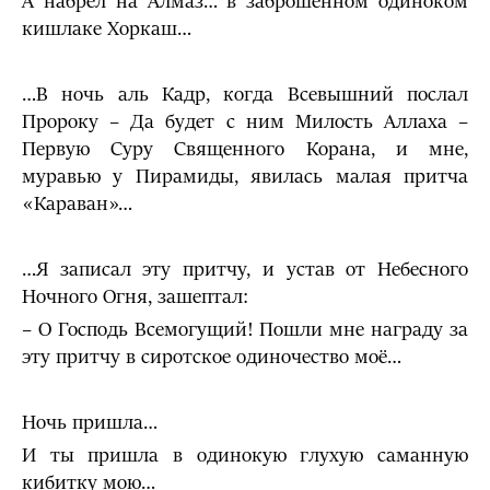
А набрел на Алмаз… в заброшенном одиноком
кишлаке Хоркаш…
…В ночь аль Кадр, когда Всевышний послал
Пророку – Да будет с ним Милость Аллаха –
Первую Суру Священного Корана, и мне,
муравью у Пирамиды, явилась малая притча
«Караван»…
…Я записал эту притчу, и устав от Небесного
Ночного Огня, зашептал:
– О Господь Всемогущий! Пошли мне награду за
эту притчу в сиротское одиночество моё…
Ночь пришла…
И ты пришла в одинокую глухую саманную
кибитку мою…