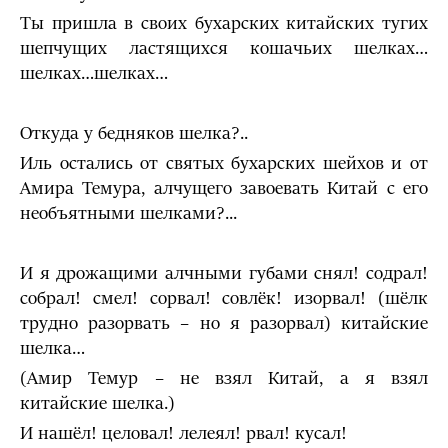
Ты пришла в своих бухарских китайских тугих
шепчущих ластящихся кошачьих шелках…
шелках…шелках…
Откуда у бедняков шелка?..
Иль остались от святых бухарских шейхов и от
Амира Темура, алчущего завоевать Китай с его
необъятными шелками?...
И я дрожащими алчными губами снял! содрал!
собрал! смел! сорвал! совлёк! изорвал! (шёлк
трудно разорвать – но я разорвал) китайские
шелка…
(Амир Темур – не взял Китай, а я взял
китайские шелка.)
И нашёл! целовал! лелеял! рвал! кусал!