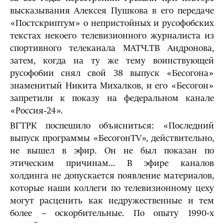
высказывания Алексея Пушкова в его передаче
«Постскриптум» о непристойных и русофобских
текстах некоего телевизионного журналиста из
спортивного телеканала МАТЧ.ТВ Андронова,
затем, когда на ту же тему воинствующей
русофобии снял свой 38 выпуск «Бесогона»
знаменитый Никита Михалков, и его «Бесогон»
запретили к показу на федеральном канале
«Россия-24».
ВГТРК поспешило объясниться: «Последний
выпуск программы «БесогонTV», действительно,
не вышел в эфир. Он не был показан по
этическим причинам… В эфире каналов
холдинга не допускается появление материалов,
которые наши коллеги по телевизионному цеху
могут расценить как недружественные и тем
более – оскорбительные. По опыту 1990-х