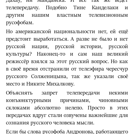
Дахау, ни Майданека. И всё так же ведёт
телепередачу. Подобно Тине Канделаки и
другим нашим властным телевизионным
русофобам.
Но американской национальности нет, ей ещё
предстоит выработаться. А разве не было и нет
русской нации, русской истории, русской
культуры? Наконец-то и сам наш великий
режиссёр взялся за этот русский вопрос. Но как
в своё время отстранили от телеэфира чересчур
русского Солженицына, так же указали своё
место и Никите Михалкову.
Объяснять запрет телепередачи некими
конъюнктурными причинами, чиновными
склоками абсолютно нелепо. Просто в этих
передачах вдруг стали озвучены важнейшие для
сознания русского человека мысли.
Если бы слова русофоба Андронова, работающего