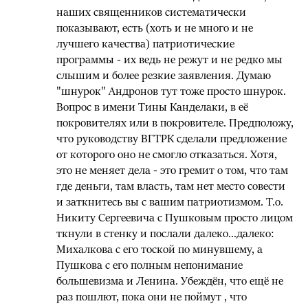
наших священников систематически
показывают, есть (хоть и не много и не
лучшего качества) патриотические
программы - их ведь не режут и не редко мы
слышим и более резкие заявления. Думаю
"шнурок" Андронов тут тоже просто шнурок.
Вопрос в имени Тины Канделаки, в её
покровителях или в покровителе. Предположу,
что руководству ВГТРК сделали предложение
от которого оно не смогло отказаться. Хотя,
это не меняет дела - это гремит о том, что там
где деньги, там власть, там нет место совести
и заткнитесь вы с вашим патриотизмом. Т.о.
Никиту Сергеевича с Пушковым просто лицом
ткнули в стенку и послали далеко...далеко:
Михалкова с его тоской по минувшему, а
Пушкова с его полным непонимание
большевизма и Ленина. Убеждён, что ещё не
раз пошлют, пока они не поймут , что