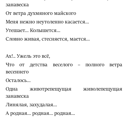
занавеска
От ветра духмяного майского
Меня нежно неутоленно касается…
Утешает… Колышется…
Словно живая, стесняется, мается…
Ах!.. Ужель это всё,
Что от детства веселого – полного ветра
весеннего
Осталось…
Одна животрепещущая живолепещущая
занавеска
Линялая, захудалая…
А родная… родная… родная…