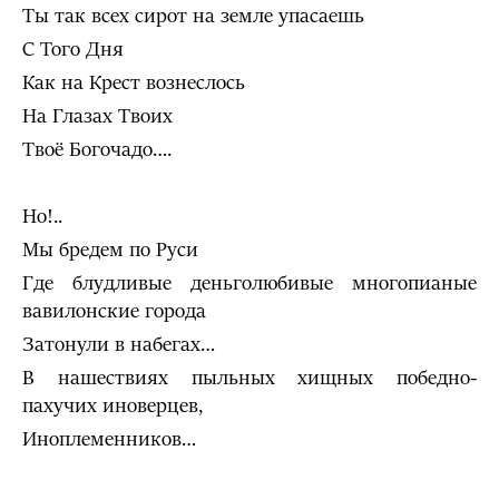
Ты так всех сирот на земле упасаешь
С Того Дня
Как на Крест вознеслось
На Глазах Твоих
Твоё Богочадо….
Но!..
Мы бредем по Руси
Где блудливые деньголюбивые многопианые
вавилонские города
Затонули в набегах…
В нашествиях пыльных хищных победно-
пахучих иноверцев,
Иноплеменников…