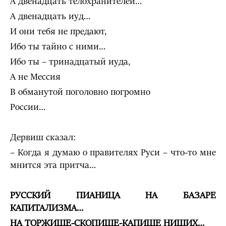
А двенадцать телохранителей…
А двенадцать иуд…
И они тебя не предают,
Ибо ты тайно с ними…
Ибо ты – тринадцатый иуда,
А не Мессия
В обманутой поголовно погромно
России…
Дервиш сказал:
– Когда я думаю о правителях Руси – что-то мне
мнится эта притча…
РУССКИЙ ПИАНИЦА НА БАЗАРЕ
КАПИТАЛИЗМА…
НА ТОРЖИЩЕ-СКОПИЩЕ-КАПИЩЕ НИЩИХ…