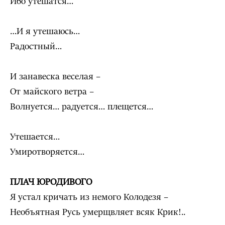
Ибо утешатся…
…И я утешаюсь…
Радостный…
И занавеска веселая –
От майского ветра –
Волнуется… радуется… плещется…
Утешается…
Умиротворяется…
ПЛАЧ ЮРОДИВОГО
Я устал кричать из немого Колодезя –
Необъятная Русь умерщвляет всяк Крик!..