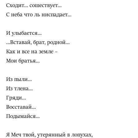
Сходит… сошествует…
С неба что ль ниспадает…
И улыбается…
…Вставай, брат, родной…
Как и все на земле –
Мои братья…
Из пыли…
Из тлена…
Гряди…
Восставай…
Подымайся…
Я Меч твой, утерянный в лопухах,