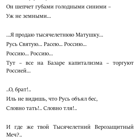
Он шепчет губами голодными синими –
Уж не земными…
…Я продаю тысячелетнюю Матушку…
Русь Святую… Расею... Россию…
Россию… Россию…
Тут – все на Базаре капитализма – торгуют
Россией…
..О, брат!..
Иль не видишь, что Русь объял бес,
Словно тать!.. Словно тля!..
И где же твой Тысячелетний Верозащитный
Меч?..