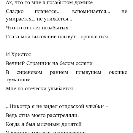
Ах, что-то мне в позабытом домике
Сладко плачется… вспоминается… не
умирается... не утихается…
Что-то от слез позабытых
Глаза мои высохшие плывут… орошаются…
И Христос
Вечный Странник на белом осляти
В сиреневом раннем плывущем окошке
туманном –
Мне по-отечески улыбается…
...Никогда я не видел отцовской улыбки –
Ведь отца моего расстреляли,
Когда я был млечным дитятей