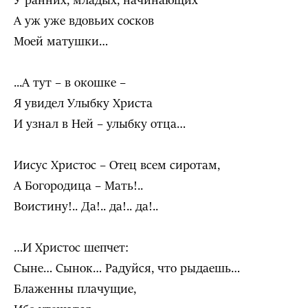
У ранних, младых, начинающих
А уж уже вдовьих сосков
Моей матушки…
...А тут – в окошке –
Я увидел Улыбку Христа
И узнал в Ней – улыбку отца…
Иисус Христос – Отец всем сиротам,
А Богородица – Мать!..
Воистину!.. Да!.. да!.. да!..
…И Христос шепчет:
Сыне… Сынок… Радуйся, что рыдаешь…
Блаженны плачущие,