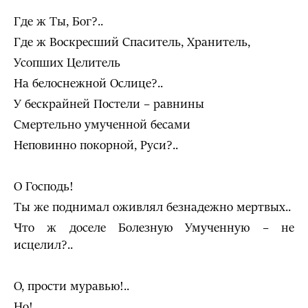
Где ж Ты, Бог?..
Где ж Воскресший Спаситель, Хранитель,
Усопших Целитель
На белоснежной Ослице?..
У бескрайней Постели – равнины
Смертельно умученной бесами
Неповинно покорной, Руси?..
О Господь!
Ты же поднимал оживлял безнадежно мертвых..
Что ж доселе Болезную Умученную – не
исцелил?..
О, прости муравью!..
Но!..