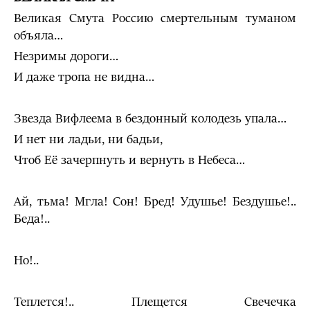
Великая Смута Россию смертельным туманом
объяла…
Незримы дороги…
И даже тропа не видна…
Звезда Вифлеема в бездонный колодезь упала…
И нет ни ладьи, ни бадьи,
Чтоб Её зачерпнуть и вернуть в Небеса…
Ай, тьма! Мгла! Сон! Бред! Удушье! Бездушье!..
Беда!..
Но!..
Теплется!.. Плещется Свечечка