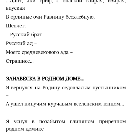
…Дант, аки гриф, с опаской взирая, вбирая,
впуская
В орлиные очи Равнину бесхлебную,
Шепчет:
– Русский брат!
Русский ад –
Моего средневекового ада –
Страшнее…
ЗАНАВЕСКА В РОДНОМ ДОМЕ…
Я вернулся на Родину седовласым пустынником
–
А ушел кипучим курчавым вселенским юнцом…
Я уснул в позабытом глиняном приречном
родном домике