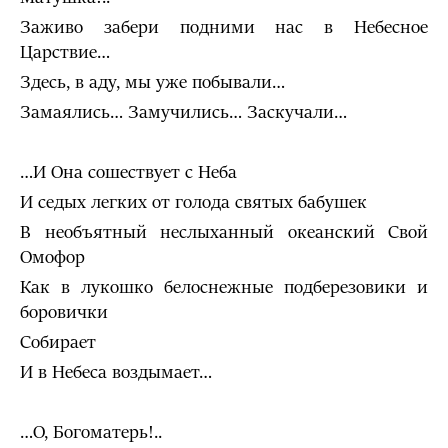
Заживо забери подними нас в Небесное
Царствие…
Здесь, в аду, мы уже побывали…
Замаялись… Замучились… Заскучали…
…И Она сошествует с Неба
И седых легких от голода святых бабушек
В необъятный неслыханный океанский Свой
Омофор
Как в лукошко белоснежные подберезовики и
боровички
Собирает
И в Небеса воздымает…
…О, Богоматерь!..