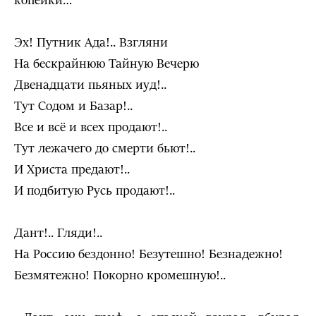
копейки…
Эх! Путник Ада!.. Взгляни
На бескрайнюю Тайную Вечерю
Двенадцати пьяных иуд!..
Тут Содом и Базар!..
Все и всё и всех продают!..
Тут лежачего до смерти бьют!..
И Христа предают!..
И подбитую Русь продают!..
Дант!.. Гляди!..
На Россию бездонно! Безутешно! Безнадежно!
Безмятежно! Покорно кромешную!..