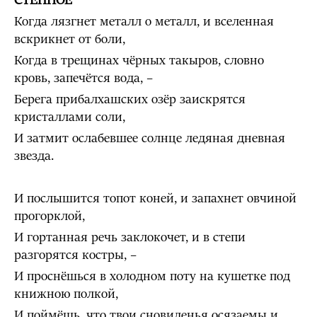
СТЕПНОЕ
Когда лязгнет металл о металл, и вселенная
вскрикнет от боли,
Когда в трещинах чёрных такыров, словно
кровь, запечётся вода, –
Берега прибалхашских озёр заискрятся
кристаллами соли,
И затмит ослабевшее солнце ледяная дневная
звезда.
И послышится топот коней, и запахнет овчиной
прогорклой,
И гортанная речь заклокочет, и в степи
разгорятся костры, –
И проснёшься в холодном поту на кушетке под
книжною полкой,
И поймёшь, что твои сновиденья осязаемы и