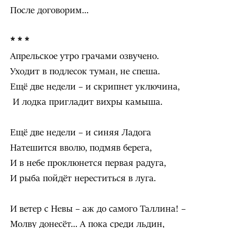
После договорим…
* * *
Апрельское утро грачами озвучено.
Уходит в подлесок туман, не спеша.
Ещё две недели – и скрипнет уключина,
И лодка пригладит вихры камыша.
Ещё две недели – и синяя Ладога
Натешится вволю, подмяв берега,
И в небе проклюнется первая радуга,
И рыба пойдёт нереститься в луга.
И ветер с Невы – аж до самого Таллина! –
Молву донесёт… А пока среди льдин,