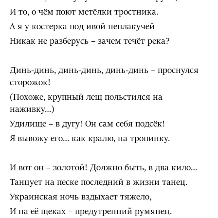
И то, о чём поют метёлки тростника.
А я у костерка под ивой неплакучей
Никак не разберусь – зачем течёт река?
Динь-динь, динь-динь, динь-динь – проснулся
сторожок!
(Похоже, крупный лещ польстился на
наживку…)
Удилище – в дугу! Он сам себя подсёк!
Я вывожу его… как кралю, на тропинку.
И вот он – золотой! Должно быть, в два кило…
Танцует на песке последний в жизни танец.
Украинская ночь вздыхает тяжело,
И на её щеках – предутренний румянец.