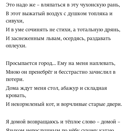
Это надо же – вляпаться в эту чухонскую рань,
В этот выжатый воздух с душком топляка и
сивухи,
И в уме сочинять не стихи, а тотальную дрянь,
И заснеженным львам, осердясь, раздавать
оплеухи.
Просыпается город… Ему на меня наплевать,
Мною он пренебрёг и бесстрастно зачислил в
потери.
Дома ждут меня стол, абажур и складная
кровать,
И некормленый кот, и ворчливые старые двери.
Я домой возвращаюсь и тёплое слово – домой –
Языком непослушным по нёбу сухому катаю.