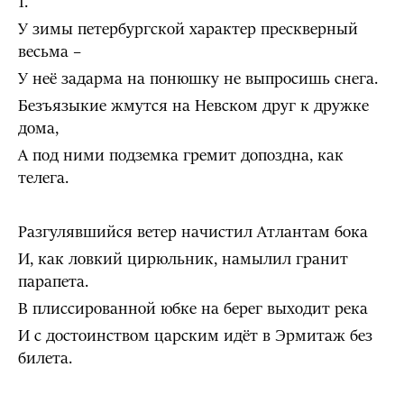
1.
У зимы петербургской характер прескверный
весьма –
У неё задарма на понюшку не выпросишь снега.
Безъязыкие жмутся на Невском друг к дружке
дома,
А под ними подземка гремит допоздна, как
телега.
Разгулявшийся ветер начистил Атлантам бока
И, как ловкий цирюльник, намылил гранит
парапета.
В плиссированной юбке на берег выходит река
И с достоинством царским идёт в Эрмитаж без
билета.