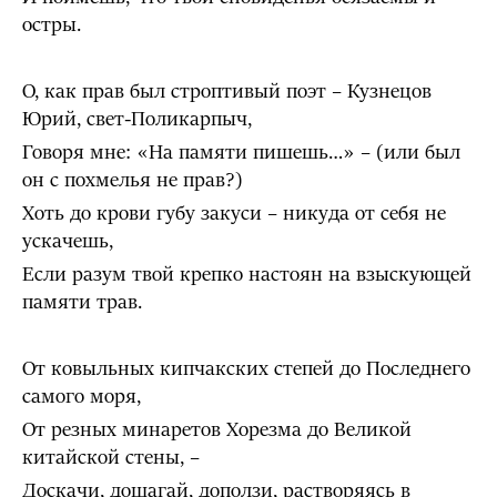
остры.
О, как прав был строптивый поэт – Кузнецов
Юрий, свет-Поликарпыч,
Говоря мне: «На памяти пишешь…» – (или был
он с похмелья не прав?)
Хоть до крови губу закуси – никуда от себя не
ускачешь,
Если разум твой крепко настоян на взыскующей
памяти трав.
От ковыльных кипчакских степей до Последнего
самого моря,
От резных минаретов Хорезма до Великой
китайской стены, –
Доскачи, дошагай, доползи, растворяясь в