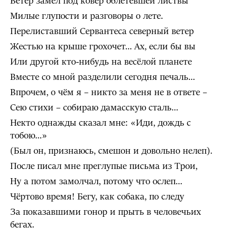
Ветер замёл под ковёр облетевшей листвы
Милые глупости и разговоры о лете.
Перелиставший Сервантеса северный ветер
Жестью на крыше грохочет… Ах, если бы вы
Или другой кто-нибудь на весёлой планете
Вместе со мной разделили сегодня печаль…
Впрочем, о чём я – никто за меня не в ответе –
Сею стихи – собираю дамасскую сталь…
Некто однажды сказал мне: «Иди, дождь с
тобою…»
(Был он, признаюсь, смешон и довольно нелеп).
После писал мне преглупые письма из Трои,
Ну а потом замолчал, потому что ослеп…
Чёртово время! Бегу, как собака, по следу
За показавшими гонор и прыть в человечьих
бегах.