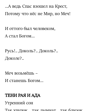
…А ведь Спас взошел на Крест,
Потому что нёс не Мир, но Меч!
И оттого был человеком,
А стал Богом…
Русь!.. Доколь?.. Доколь?..
Доколе?..
Меч возьмёшь –
И станешь Богом…
ТЕНИ РАЯ И АДА
Утренний сон
Так хрупок… так дымчат… так близок…