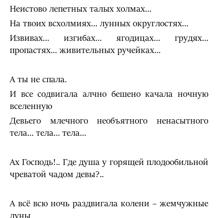
Неистово лепетных талых холмах…
На твоих всхолмиях… лунных округлостях…
Извивах… изгибах… ягодицах… грудях…
пропастях… живительных ручейках…
А ты не спала.
И все содвигала алчно бешено качала ночную
вселенную
Девьего млечного необъятного ненасытного
тела… тела… тела…
Ах Господь!.. Где душа у горящей плодообильной
чреватой чадом девы?..
А всё всю ночь раздвигала колени – жемчужные
луны