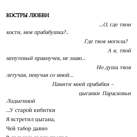
КОСТРЫ ЛЮБВИ
…О, где твои
кости, моя прабабушка?..
Где твоя могила?
А я, твой
непутевый правнучек, не знаю…
Но душа твоя
летучая, певучая со мной…
Памяти моей прабабки –
цыганки Парасковьи
Лодыгиной
…У старой кибитки
Я встретил цыгана,
Чей табор давно