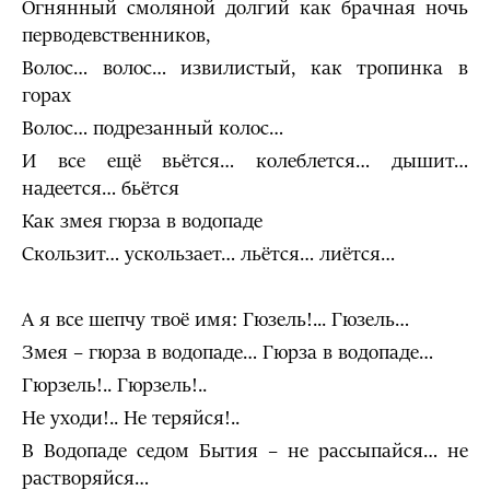
Огнянный смоляной долгий как брачная ночь
перводевственников,
Волос… волос… извилистый, как тропинка в
горах
Волос… подрезанный колос…
И все ещё вьётся… колеблется… дышит…
надеется… бьётся
Как змея гюрза в водопаде
Скользит… ускользает… льётся… лиётся…
А я все шепчу твоё имя: Гюзель!... Гюзель…
Змея – гюрза в водопаде… Гюрза в водопаде…
Гюрзель!.. Гюрзель!..
Не уходи!.. Не теряйся!..
В Водопаде седом Бытия – не рассыпайся… не
растворяйся…