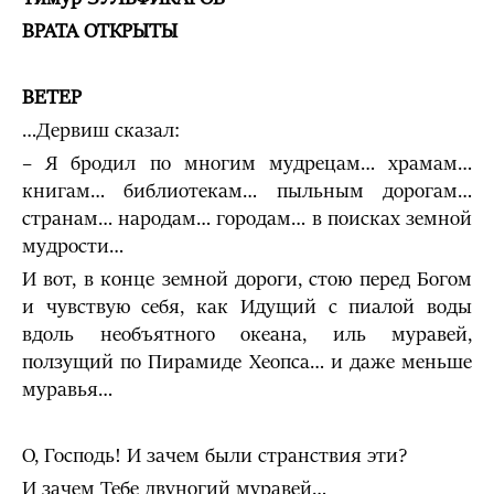
ВРАТА ОТКРЫТЫ
ВЕТЕР
…Дервиш сказал:
– Я бродил по многим мудрецам… храмам…
книгам… библиотекам… пыльным дорогам…
странам… народам… городам… в поисках земной
мудрости…
И вот, в конце земной дороги, стою перед Богом
и чувствую себя, как Идущий с пиалой воды
вдоль необъятного океана, иль муравей,
ползущий по Пирамиде Хеопса… и даже меньше
муравья…
О, Господь! И зачем были странствия эти?
И зачем Тебе двуногий муравей…