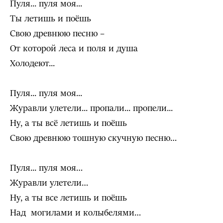
Пуля... пуля моя...
Ты летишь и поёшь
Свою древнюю песню –
От которой леса и поля и душа
Холодеют...
Пуля... пуля моя...
Журавли улетели... пропали... пропели...
Ну, а ты всё летишь и поёшь
Свою древнюю тошную скучную песню…
Пуля... пуля моя…
Журавли улетели…
Ну, а ты все летишь и поёшь
Над могилами и колыбелями…