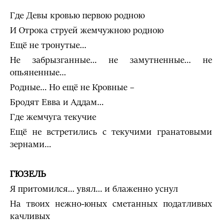
Где Девы кровью первою родною
И Отрока струей жемчужною родною
Ещё не тронутые…
Не забрызганные… не замутненные… не
опьяненные…
Родные… Но ещё не Кровные –
Бродят Евва и Аддам…
Где жемчуга текучие
Ещё не встретились с текучими гранатовыми
зернами…
ГЮЗЕЛЬ
Я притомился… увял… и блаженно уснул
На твоих нежно-юных сметанных податливых
качливых