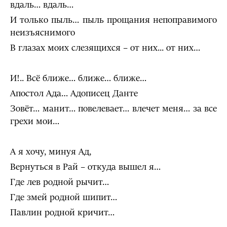
вдаль… вдаль…
И только пыль… пыль прощания непоправимого
неизъяснимого
В глазах моих слезящихся – от них... от них…
И!.. Всё ближе… ближе… ближе…
Апостол Ада… Адописец Данте
Зовёт… манит… повелевает… влечет меня… за все
грехи мои…
А я хочу, минуя Ад,
Вернуться в Рай – откуда вышел я…
Где лев родной рычит…
Где змей родной шипит…
Павлин родной кричит…