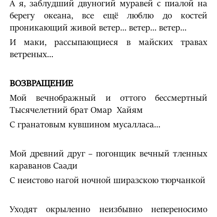
А я, заблудший двуногий муравей с пиалой на
берегу океана, все ещё люблю до костей
проникающий живой ветер… ветер… ветер…
И маки, рассыпающиеся в майских травах
ветреных…
ВОЗВРАЩЕНИЕ
Мой вечнображный и оттого бессмертный
Тысячелетний брат Омар Хайям
С гранатовым кувшином мусалласа…
Мой древний друг – погонщик вечный тленных
караванов Саади
С неистово нагой ночной ширазскою тюрчанкой
Уходят окрыленно неизбывно непереносимо