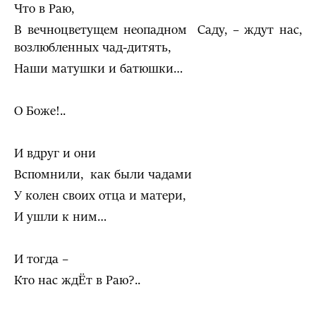
Что в Раю,
В вечноцветущем неопадном Саду, – ждут нас,
возлюбленных чад-дитять,
Наши матушки и батюшки…
О Боже!..
И вдруг и они
Вспомнили, как были чадами
У колен своих отца и матери,
И ушли к ним…
И тогда –
Кто нас ждЁт в Раю?..