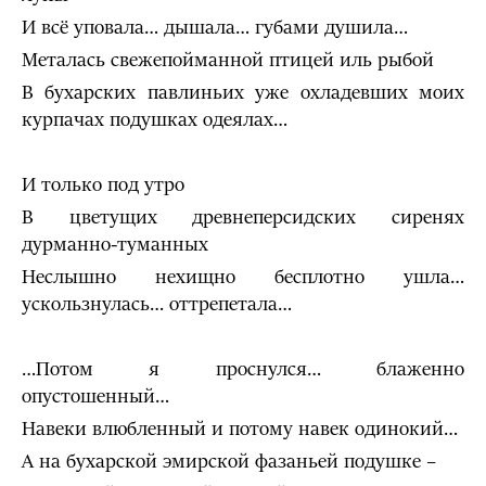
И всё уповала… дышала… губами душила…
Металась свежепойманной птицей иль рыбой
В бухарских павлиньих уже охладевших моих
курпачах подушках одеялах…
И только под утро
В цветущих древнеперсидских сиренях
дурманно-туманных
Неслышно нехищно бесплотно ушла…
ускользнулась… оттрепетала…
…Потом я проснулся… блаженно
опустошенный…
Навеки влюбленный и потому навек одинокий…
А на бухарской эмирской фазаньей подушке –