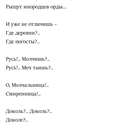
Рыщут инородцев орды…
И уже не отличишь –
Где деревни?..
Где погосты?..
Русь!.. Молчишь?..
Русь!.. Меч таишь?..
О, Молчальница!..
Смиренница!..
Доколь?.. Доколь?..
Доколе?..