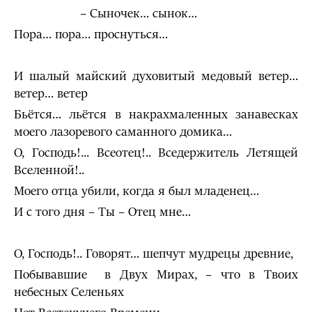
– Сыночек… сынок…
Пора… пора… проснуться…
И шалый майский духовитый медовый ветер…
ветер… ветер
Бьётся… льётся в накрахмаленных занавесках
моего лазоревого саманного домика…
О, Господь!... Всеотец!.. Вседержитель Летящей
Вселенной!..
Моего отца убили, когда я был младенец…
И с того дня – Ты – Отец мне…
О, Господь!.. Говорят… шепчут мудрецы древние,
Побывавшие в Двух Мирах, – что в Твоих
небесных Селеньях