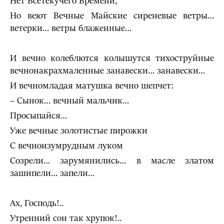
Нет Всетекучего Времени,
Но веют Вечные Майские сиреневые ветры…
ветерки… ветры блаженные…
И вечно колеблются колышутся тихоструйные
вечнонакрахмаленные занавески… занавески…
И вечномладая матушка вечно шепчет:
– Сынок… вечный мальчик…
Просыпайся…
Уже вечные золотистые пирожки
С вечноизумрудным луком
Созрели… зарумянились… в масле златом
зашипели… запели…
Ах, Господь!..
Утренний сон так хрупок!..