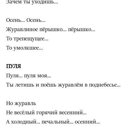
Зачем ты уходишь…
Осень… Осень…
Журавлиное пёрышко… пёрышко…
То трепещущее…
То умолкшее…
ПУЛЯ
Пуля... пуля моя...
Ты летишь и поёшь журавлём в поднебесье...
Но журавль
Не весёлый горячий весенний...
А холодный... печальный... осенний...