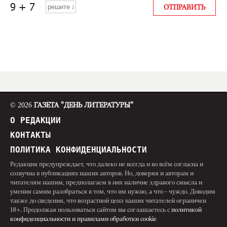
© 2026
ГАЗЕТА "ДЕНЬ ЛИТЕРАТУРЫ"
О РЕДАКЦИИ
КОНТАКТЫ
ПОЛИТИКА КОНФИДЕНЦИАЛЬНОСТИ
Редакция предупреждает, что далеко не всегда и во всём согласна и
созвучна в публикациях наших авторов. Но, доверяя и авторам и
читателям нашим, предполагаем в них наличие здравого смысла и
умения самим разобраться в том, что им нужно, а что - чуждо. Доводим
также до сведения, что возрастной ценз наших читателей ограничен
18+. Продолжая пользоваться сайтом вы соглашаетесь с
политикой
конфиденциальности и правилами обработки cookie