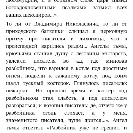
любомудрии, и в образном слове царь Давид
боговдохновенными псалмами затмил всех
ваших шекспиров…».
То ли от Владимира Николаевича, то ли от
приходского батюшки слышал я церковную
притчу про писателя и лихоимца, что в
преисподней варились рядом… Ангелы тьмы,
крючьями стащив душу с лествицы мытарств,
увлекли писателя во ад, где миновав
разбойника, что варился в котле под яростным
огнём, подвели к сажаному котлу, под коим
шаял тусклый костерок. Глянулось писателю:
нежарко… Но прошло время и костёр под
разбойником стал слабеть, а под писателем
разгораться; и возопил писатель: де, отчего же у
разбойника огонь стихает, а у меня,
знаменитого писателя, пуще ярится…». Ангел
тьмы ответил: «Разбойник уже не грешит, и