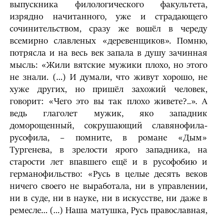
выпускника филологического факультета,
изрядно начитанного, уже и страдающего
сочинительством, сразу же вошёл в череду
всемирно славленых «деревенщиков». Помню,
потрясла и на весь век запала в душу зачинная
мысль: «Жили вятские мужики плохо, но этого
не знали. (…) И думали, что живут хорошо, не
хуже других, но пришёл захожий человек,
говорит: «Чего это вы так плохо живете?..». А
ведь глаголет мужик, яко западник
доморощенный, сокрушающий славянофила-
русофила, – помните, в романе «Дым»
Тургенева, в зрелости ярого западника, на
старости лет впавшего ещё и в русофобию и
германофильство: «Русь в целые десять веков
ничего своего не выработала, ни в управлении,
ни в суде, ни в науке, ни в искусстве, ни даже в
ремесле… (…) Наша матушка, Русь православная,