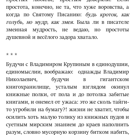
простота, конечно, не та, что хуже воровства, а
когда по Святому Писанию:
будь кроток, как
голубь, но мудр, как змея
. Была ли в писателе
змеиная мудрость, не ведаю, но простоты
душевной и весёлого задора хватало.
* * *
Будучи с Владимиром Крупиным в единодушии,
единомыслии, воображаю: однажды Владимир
Николаевич, будучи в гигантском
книгохранилище, усталым взглядом окинул
книжные полки, от пола и до потолка забитые
книгами, и онемел от ужаса: это же сколь тайги-
то угробили на бумагу?! жизни не хватит, чтобы
осилить хоть малую толику из книжных пудов и
суетным мирским знанием до краев наполнить
разум, словно мусорную корзину битком набить,