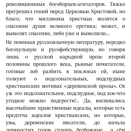
революционных богоборцев-агитаторов. Тяжко
прегрешил гений перед Церковью Христовой, но
благо, что миллионы христиан молятся о
спасении души великого еретика; может, и
вымолят спасение, либо уже и вымолили…
Не поминая русскоязычную литературу, нередко
богохульную и русофобствующую, но говоря
лишь о русской народной прозе второй
половины прошлого века, рьяные почитатели,
готовые лоб разбить в поклонах ей, ныне
толкуют о подсознательных, подспудных
христианских мотивах «деревенской прозы». Ох
уж это подсознательное, подспудное, под кое-что
угодное можно подгрести!.. Да, воспевались
высочайшие нравственные идеалы, которые есть
предтеча идеалов христианских, но которые,
увы, деревенские писатели, до начала
девяностых годов сплошь безбожные… о сём