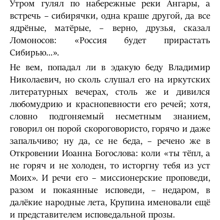
Утром гулял по набережные реки Ангары, а
встречь – сибирячки, одна краше другой, да все
ядрёные, матёрые, – верно, друзья, сказал
Ломоносов: «Россия будет прирастать
Сибирью…».
Не вем, попадал ли в эдакую беду Владимир
Николаевич, но сколь слушал его на иркутских
литературных вечерах, столь же и дивился
любомудрию и краснопевности его речей; хотя,
словно подгоняемый несметным знанием,
говорил он порой скороговористо, горячо и даже
запальчиво; ну да, се не беда, – речено же в
Откровении Иоанна Богослова: коли «ты тёпл, а
не горяч и не холоден, то исторгну тебя из уст
Моих». И речи его – миссионерские проповеди,
разом и покаянные исповеди, – недаром, в
далёкие народные лета, Крупина именовали ещё
и представителем исповедальной прозы.