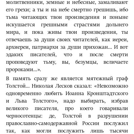
молитвенники, земные и небесные, замаливают
его грехи; а ты и на небе смертно грешишь, ибо
тьма читающих твои произведения и поныне
искушается грешными страстями дольнего
мира, и пока живы твои произведения, ты
отвечаешь за души своих читателей, как иереи,
архиереи, патриархи за души прихожан… И вот
эдаких писателей, что и после смерти
проповедуют тьму, вы, безумцы, величаете
пророками…».
В память сразу же является мятежный граф
Толстой… Николая Лесков сказал: «Невозможно
одновременно любить Иоанна Кронштадтского
и Льва Толстого», надо выбирать, избрав
великого писателя, про коего говаривали
черносотенцы: де, Толстой в разрушении
православно-самодержавной России послужил
так, как могли послужить лишь тысячи