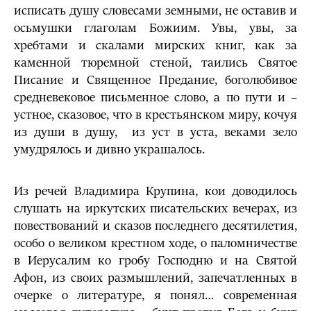
исписать душу словесами земными, не оставив и
осьмушки глаголам Божиим. Увы, увы, за
хребтами и скалами мирских книг, как за
каменной тюремной стеной, таились Святое
Писание и Священное Предание, боголюбивое
средневековое письменное слово, а по пути и –
устное, сказовое, что в крестьянском миру, кочуя
из души в душу, из уст в уста, веками зело
умудрялось и дивно украшалось.
Из речей Владимира Крупина, кои доводилось
слушать на иркутских писательских вечерах, из
повествований и сказов последнего десятилетия,
особо о великом крестном ходе, о паломничестве
в Иерусалим ко гробу Господню и на Святой
Афон, из своих размышлений, запечатленных в
очерке о литературе, я понял… современная