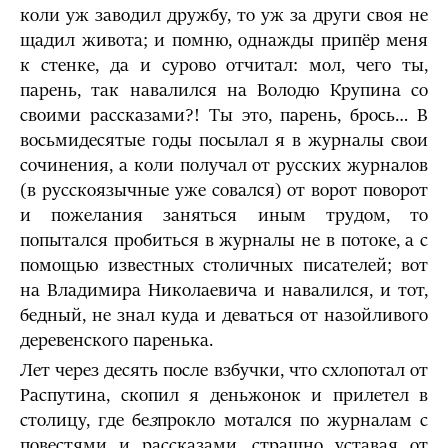
коли уж заводил дружбу, то уж за други своя не
щадил живота; и помню, однажды припёр меня
к стенке, да и сурово отчитал: мол, чего ты,
парень, так навалился на Володю Крупина со
своими рассказами?! Ты это, парень, брось… В
восьмидесятые годы посылал я в журналы свои
сочинения, а коли получал от русских журналов
(в русскоязычные уже совался) от ворот поворот
и пожелания заняться иным трудом, то
попытался пробиться в журналы не в потоке, а с
помощью известных столичных писателей; вот
на Владимира Николаевича и навалился, и тот,
бедный, не знал куда и деваться от назойливого
деревенского паренька.
Лет через десять после взбучки, что схлопотал от
Распутина, скопил я деньжонок и прилетел в
столицу, где бе
з
прокло мотался по журналам с
повестями и рассказами, страшно уставая от