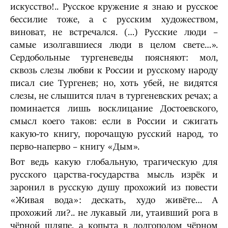
искусство!.. Русское кружение я знаю и русское
бессилие тоже, а с русским художеством,
виноват, не встречался. (…) Русские люди –
самые изолгавшиеся люди в целом свете…».
Сердобольные тургеневеды поясняют: мол,
сквозь слезы любви к России и русскому народу
писал сие Тургенев; но, хоть убей, не видятся
слезы, не слышится плач в тургеневских речах; а
поминается лишь восклицание Достоевского,
смысл коего таков: если в России и сжигать
какую-то книгу, порочащую русский народ, то
перво-наперво – книгу «Дым».
Вот ведь какую глобальную, трагическую для
русского царства-государства мысль изрёк и
заронил в русскую душу прохожий из повести
«Живая вода»: дескать, худо живёте… А
прохожий ли?.. не лукавый ли, утаивший рога в
чёрной шляпе, а копыта в долгополом чёрном