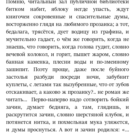
Помню, читальный зал публичной библиотеки
битком набит, яблоку негде упасть, ждут
книгочеи сокровенные и спасительные думы,
восторженно глядя на любимого прозаика; а тот,
бедалага, трясётся, дует водицу из графина, и
мучительно гадает, о чём же говорить, когда не
знаешь, что говорить, когда голова гудит, словно
вечевой колокол, и горит, пышет жаром, словно
банная каменка, плесни воды и по-змеиному
зашипит. Поэту проще, даже после буйного
застолья разбуди посреди ночи, забубнит
куплеты, с летами так вызубренные, что от зубов
отскакивает, а каково ж прозаику?.. не роман же
читать… Перво-наперво надо сотворить бойкий
зачин, думает бедняга, а там, глядишь, и
раскрутится зачин, словно шерстяной клубок, и
потянется нитка, и похмельная мука уляжется,
и думы проснуться. А вот и зачин родился: «…