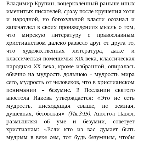
Владимир Крупин, воцерквлённый раньше иных
именитых писателей, сразу после крушения хотя
и народной, но богохульной власти осознал и
запечатлел в своих произведениях мысль о том,
что мирскую литературу с православным
христианством далеко развело друг от друга то,
что художественная литература, даже и
классическая помещичья XIX века, классическая
народная XX века, кроме избранной, опиралась
обычно на мудрость дольнюю – мудрость мира
сего, мудрость от человеков, что в христианском
понимании – безумие. В Послании святого
апостола Иакова утверждается: «Это не есть
мудрость, нисходящая свыше, но земная,
душевная, бесовская»
(Ик.3:15).
Апостол Павел,
размышляя об уме и безумии, советует
христианам: «Если кто из вас думает быть
мудрым в веке сем, тот будь безумным, чтобы