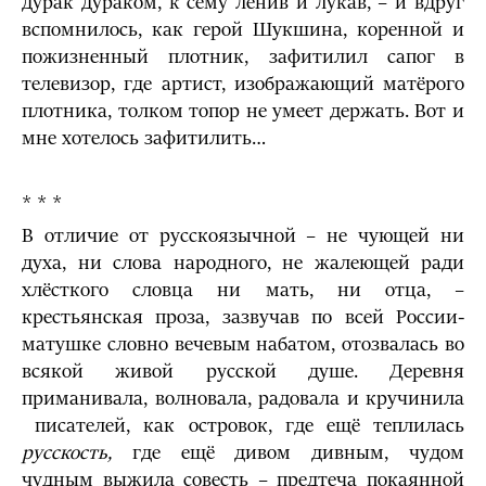
дурак дураком, к сему ленив и лукав, – и вдруг
вспомнилось, как герой Шукшина, коренной и
пожизненный плотник, зафитилил сапог в
телевизор, где артист, изображающий матёрого
плотника, толком топор не умеет держать. Вот и
мне хотелось зафитилить…
* * *
В отличие от русскоязычной – не чующей ни
духа, ни слова народного, не жалеющей ради
хлёсткого словца ни мать, ни отца, –
крестьянская проза, зазвучав по всей России-
матушке словно вечевым набатом, ото­звалась во
всякой живой русской душе. Деревня
приманивала, волновала, радовала и кручинила
писателей, как островок, где ещё теплилась
русскость,
где ещё дивом дивным, чудом
чудным выжила совесть – предтеча покаянной