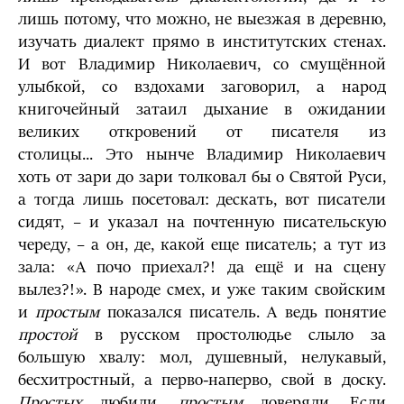
лишь потому, что можно, не выезжая в деревню,
изучать диалект прямо в институтских стенах.
И вот Владимир Николаевич, со смущённой
улыбкой, со вздохами заговорил, а народ
книгочейный затаил дыхание в ожидании
великих откровений от писателя из
столицы... Это нынче Владимир Николаевич
хоть от зари до зари толковал бы о Святой Руси,
а тогда лишь посетовал: дескать, вот писатели
сидят, – и указал на почтенную писательскую
череду, – а он, де, какой еще писатель; а тут из
зала: «А почо приехал?! да ещё и на сцену
вылез?!». В народе смех, и уже таким свойским
и
простым
показался писатель. А ведь понятие
простой
в русском простолюдье слыло за
большую хвалу: мол, ду­шевный, нелукавый,
бесхитростный, а перво-наперво, свой в доску.
Простых
любили,
простым
доверяли. Если