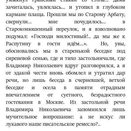
зачиталась, увлеклась… и утопил в глубоком
кармане плаща. Прошли мы по Старому Арбату,
свернули… мне почудилось… в
Староконюшенный переулок, и я взволновано
подумал: «Господи милостивый!.. да мы же к
Распутину в гости идём…». Но, увы,
обосновались мы в старенькой беседке под
сиреневой сенью, где и тихо застольничали, где
Владимир Николаевич вдруг разговорился, а я
от эдакой чести вновь обомлел и утратил дар
речи, но лишь беседа в счерневшей, ветхой
беседке и осела в памяти отрадным
впечатлением от суетного, безрадостного
гостевания в Москве. Из застольной речи
Владимира Николаевича запомнился лишь
мучительное вопрошание: а не искус ли
лукавого наше писательское ремесло?..