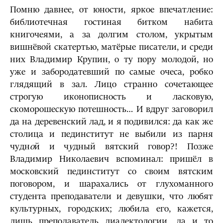
Помню давнее, от юности, яркое впечатление:
библиотечная гостиная битком набита
книгочеями, а за долгим столом, укрытым
вишнёвой скатертью, матёрые писатели, и среди
них Владимир Крупин, о ту пору молодой, но
уже и забородатевший по самые очеса, робко
глядящий в зал. Лицо странно сочетающее
строгую иконописность и ласковую,
скоморошескую потешность… И вдруг заговорил
да на деревенский лад, и я подивился: да как же
столица и пединститут не выбили из парня
чудн
о
й и ч
у
дный вятский говор?! Позже
Владимир Николаевич вспоминал: пришёл в
московский пединститут со своим вятским
поговором, и шарахались от глухоманного
студента преподаватели и девушки, что любят
культурных, городских; любила его, кажется,
лишь преподаватель диалектологии, да и то