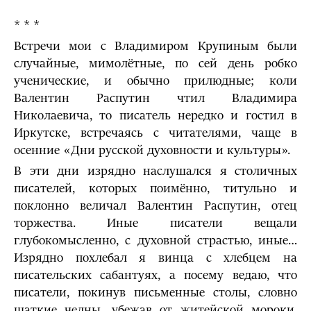
* * *
Встречи мои с Владимиром Крупиным были
случайные, мимолётные, по сей день робко
ученические, и обычно прилюдные; коли
Валентин Распутин чтил Владимира
Николаевича, то писатель нередко и гостил в
Иркутске, встречаясь с читателями, чаще в
осенние «Дни русской духовности и культуры».
В эти дни изрядно наслушался я столичных
писателей, которых поимённо, титульно и
поклонно величал Валентин Распутин, отец
торжества. Иные писатели вещали
глубокомысленно, с духовной страстью, иные…
Изрядно похлебал я винца с хлебцем на
писательских сабантуях, а посему ведаю, что
писатели, покинув письменные столы, словно
шаткие челны, убежав от житейской мороки,