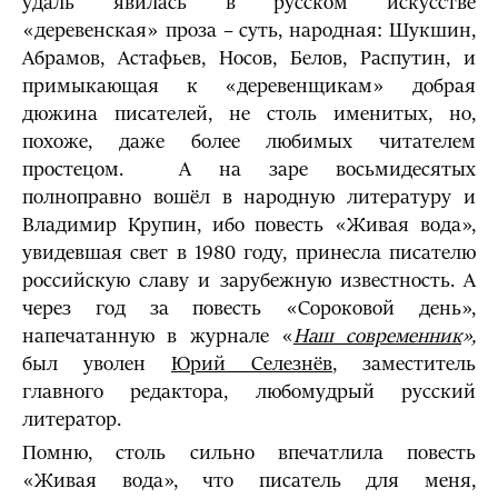
удаль явилась в русском искусстве
«деревенская» проза – суть, народная: Шукшин,
Абрамов, Астафьев, Носов, Белов, Распутин, и
примыкающая к «деревенщикам» добрая
дюжина писателей, не столь именитых, но,
похоже, даже более любимых читателем
простецом. А на заре восьмидесятых
полноправно вошёл в народную литературу и
Владимир Крупин, ибо повесть «Живая вода»,
увидевшая свет в 1980 году, принесла писателю
российскую славу и зарубежную известность. А
через год за повесть «Сороковой день»,
напечатанную в журнале «
Наш современник
»,
был уволен
Юрий Селезнёв
, заместитель
главного редактора, любомудрый русский
литератор.
Помню, столь сильно впечатлила повесть
«Живая вода», что писатель для меня,