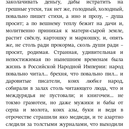
заколачивать деньгу, дабы истратить на
грешные утехи, так нет же, голодный, холодный,
повально пишет стихи, а ино и прозу, – душа
просит; а по вешнему теплу бежит на дачи и,
молитвенно приникая к матери-сырой земле,
растит свёклу, картошку и маркошку, и, опять
же, не столь ради прокорма, сколь души ради –
просит, родимая. Странная, удивительная и
непостижимая по нынешним временам была
жизнь в Российской Народной Империи: народ
повально читал… брехня, что повально пил… и
даровитые писатели, коих
любил
народ,
собирали в залах столь читающего люда, что и
междурядья не пустовали; и книгочеи… не
токмо грамотеи, но даже мужики и бабы от
серпа и молота, коих азы, буки и веди в
отрочестве страшили яко медведи, и те азартно
следили за толстыми журналами, что выходили