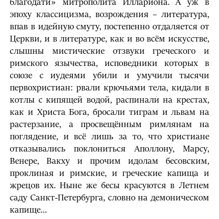
благодати» митрополита Иллариона. А уж в
эпоху классицизма, возрождения – литература,
впав в идейную смуту, постепенно отдаляется от
Церкви, и в литературе, как и во всём искусстве,
слышны мистические отзвуки греческого и
римского язычества, исповедники которых в
союзе с иудеями убили и умучили тысячи
первохристиан: рвали крючьями тела, кидали в
котлы с кипящей водой, распинали на крестах,
как и Христа Бога, бросали тиграм и львам на
растерзание, а просвещённым римлянам на
поглядение, и всё лишь за то, что христиане
отказывались поклониться Аполлону, Марсу,
Венере, Вакху и прочим идолам бесовским,
проклиная и римские, и греческие капища и
жрецов их. Ныне же бесы красуются в Летнем
саду Санкт-Петербурга, словно на демоническом
капище…