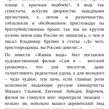
плаще с красным подбоем?.. А ведь так
супостаты, искусив дворянство западными
прелестями, а потом и разночинство,
соблазняли и обезбоженное простолюдье на
братоубийственные брани; так мы на крутом
изломе веков едва России не лишились, о чем и
писал Владимир Крупин в статье «До чего,
христопродавцы, вы Россию довели!..»
По повести «Живая вода» был поставлен
художественный фильм «Сам я – вятский
уроженец», что для писателя, даже
талантливого, редкостная удача, а для молодого
– чудо чудное, тем паче, если главные роли
исполнили выдающие русские киноартисты
Михаил Ульянов, Евгений Лебедев. Впрочем,
фильм не глянулся мне: переиграли лицедеи –
вольно ли, невольно вышел деревенский люд