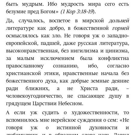
быть мудрым. Ибо мудрость мира сего есть
безумие пред Богом»
(1 Кор 3:18-19
).
Да, случалось, воспетое в мирской
дольней
литературе как добро, в божественной
горней
осмыслялось как зло. Не говоря уж о западно-
европейской, падшей, даже русская литература,
высоконравственная, без нигилизма и цинизма,
за малым исключением была конфликтна
православному сознанию, ибо, согласно
христианской этики, нравственные начала без
божественного духа, как добрые земные деяние
ради ближних, а не Христа ради, –
человекоугодничество, не спасающее душу в
грядущем Царствии Небесном.
А если уж судить о художественности, то
вспомнилось мне иерейское суждения о сем: «Не
говоря уж о истинной духовности и