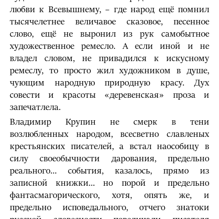
любви к Всевышнему, – где народ ещё помнил
тысячелетнее величавое сказовое, песенное
слово, ещё не выронил из рук самобытное
художественное ремесло. А если иной и не
владел словом, не привадился к искусному
ремеслу, то просто жил художником в душе,
чующим народную природную красу. Дух
совести и красоты «деревенская» проза и
запечатлела.
Владимир Крупин не смерк в тени
возлюбленных народом, всесветно славленых
крестьянских писателей, а встал наособицу в
силу своеобычности дарования, предельно
реального… события, казалось, прямо из
записной книжки… но порой и предельно
фантасмагорического, хотя, опять же, и
предельно исповедального, отчего знатоки