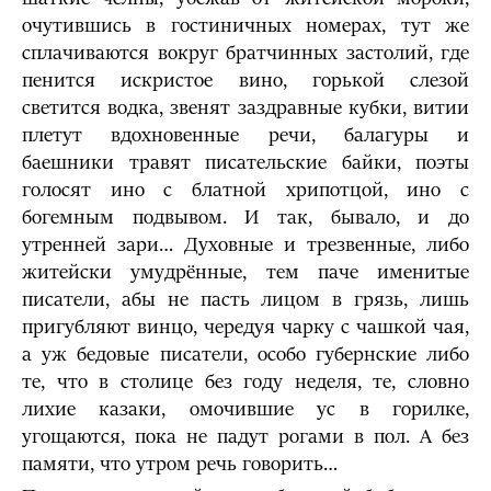
очутившись в гостиничных номерах, тут же
сплачиваются вокруг братчинных застолий, где
пенится искристое вино, горькой слезой
светится водка, звенят заздравные кубки, витии
плетут вдохновенные речи, балагуры и
баешники травят писательские байки, поэты
голосят ино с блатной хрипотцой, ино с
богемным подвывом. И так, бывало, и до
утренней зари… Духовные и трезвенные, либо
житейски умудрённые, тем паче именитые
писатели, абы не пасть лицом в грязь, лишь
пригубляют винцо, чередуя чарку с чашкой чая,
а уж бедовые писатели, особо губернские либо
те, что в столице без году неделя, те, словно
лихие казаки, омочившие ус в горилке,
угощаются, пока не падут рогами в пол. А без
памяти, что утром речь говорить…