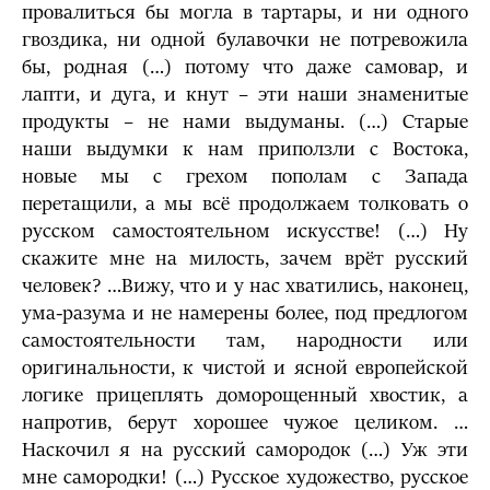
провалиться бы могла в тартары, и ни одного
гвоздика, ни одной булавочки не потревожила
бы, родная (…) потому что даже самовар, и
лапти, и дуга, и кнут – эти наши знаменитые
продукты – не нами выдуманы. (…) Старые
наши выдумки к нам приползли с Востока,
новые мы с грехом пополам с Запада
перетащили, а мы всё продолжаем толковать о
русском самостоятельном искусстве! (…) Ну
скажите мне на милость, зачем врёт русский
человек? …Вижу, что и у нас хватились, наконец,
ума-разума и не намерены более, под предлогом
самостоятельности там, народности или
оригинальности, к чистой и ясной европейской
логике прицеплять доморощенный хвостик, а
напротив, берут хорошее чужое целиком. …
Наскочил я на русский самородок (…) Уж эти
мне самородки! (…) Русское художество, русское