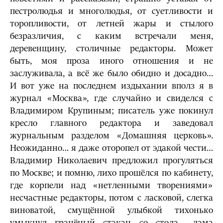
пестролюдья и многолюдья, от суетливости и
торопливости, от летней жары и стылого
безразличия, с каким встречали меня,
деревенщину, столичные редакторы. Может
быть, моя проза иного отношения и не
заслуживала, а всё же было обидно и досадно…
И вот уже на последнем издыхании вполз я в
журнал «Москва», где случайно и свиделся с
Владимиром Крупиным; писатель уже покинул
кресло главного редактора и заведовал
журнальным разделом «Домашняя церковь».
Неожиданно… я даже оторопел от эдакой чести…
Владимир Николаевич предложил прогуляться
по Москве; и помню, лихо прошёлся по кабинету,
где корпели над «нетленными творениями»
несчастные редакторы, потом с ласковой, слегка
виноватой, смущённой улыбкой тихонько
умыкнул гранёный стакан со стола… дама