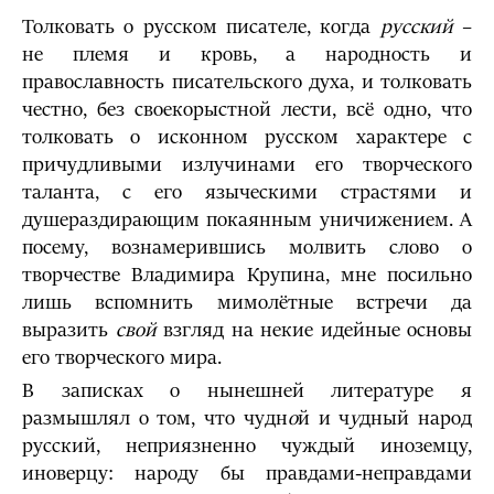
Толковать о русском писателе, когда
русский
–
не племя и кровь, а народность и
православность писательского духа, и толковать
честно, без своекорыстной лести, всё одно, что
толковать о исконном русском характере с
причудливыми излучинами его творческого
таланта, с его языческими страстями и
душераздирающим покаянным уничижением. А
посему, вознамерившись молвить слово о
творчестве Владимира Крупина, мне посильно
лишь вспомнить мимолётные встречи да
выразить
свой
взгляд на некие идейные основы
его творческого мира.
В записках о нынешней литературе я
размышлял о том, что чудн
о
й и ч
у
дный народ
русский, неприязненно чуждый иноземцу,
иноверцу: народу бы правдами-неправдами