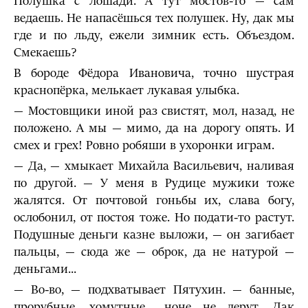
Полушка с лошади. А тут мостов-то — сам
ведаешь. Не напасёшься тех полушек. Ну, дак мы
где и по льду, ежели зимник есть. Объездом.
Смекаешь?
В бороде Фёдора Ивановича, точно шустрая
краснопёрка, мелькает лукавая улыбка.
— Мостовщики иной раз свистят, мол, назад, не
положено. А мы — мимо, да на дорогу опять. И
смех и грех! Ровно робяши в ухоронки играм.
— Да, — хмыкает Михайла Васильевич, наливая
по другой. — У меня в Рудице мужики тоже
жалятся. От почтовой гоньбы их, слава богу,
ослобонил, от постоя тоже. Но подати-то растут.
Подушные деньги казне выложи, — он загибает
пальцы, — сюда же — оброк, да не натурой —
деньгами...
— Во-во, — подхватывает Пятухин. — банные,
прорубные, хомутные... ноне не дерут. Дак