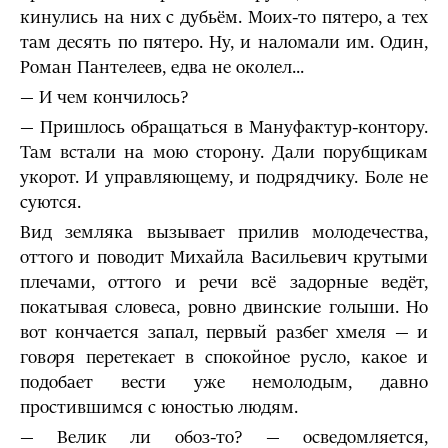
кинулись на них с дубьём. Моих-то пятеро, а тех
там десять по пятеро. Ну, и наломали им. Один,
Роман Пантелеев, едва не околел...
— И чем кончилось?
— Пришлось обращаться в Мануфактур-контору.
Там встали на мою сторону. Дали порубщикам
укорот. И управляющему, и подрядчику. Боле не
суются.
Вид земляка вызывает прилив молодечества,
оттого и поводит Михайла Васильевич крутыми
плечами, оттого и речи всё задорные ведёт,
покатывая словеса, ровно двинские голыши. Но
вот кончается запал, первый разбег хмеля — и
гов
о
ря перетекает в спокойное русло, какое и
подобает вести уже немолодым, давно
простившимся с юностью людям.
— Велик ли обоз-то? — осведомляется,