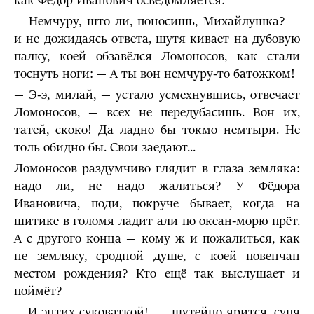
как Фёдор Иванович осведомляется:
— Немчуру, што ли, поносишь, Михайлушка? —
и не дожидаясь ответа, шутя кивает на дубовую
палку, коей обзавёлся Ломоносов, как стали
тоснуть ноги: — А ты вон немчуру-то батожком!
— Э-э, милай, — устало усмехнувшись, отвечает
Ломоносов, — всех не передубасишь. Вон их,
татей, скоко! Да ладно бы токмо немтыри. Не
толь обидно бы. Свои заедают...
Ломоносов раздумчиво глядит в глаза земляка:
надо ли, не надо жалиться? У Фёдора
Ивановича, поди, покруче бывает, когда на
шитике в голомя ладит али по океан-морю прёт.
А с другого конца — кому ж и пожалиться, как
не земляку, сродной душе, с коей повенчан
местом рождения? Кто ещё так выслушает и
поймёт?
— И энтих суковаткой!.. — шутейно ярится, супя