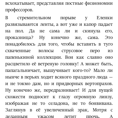
всхохатывает, представляя постные физиономии
профессоров.
В стремительном порыве у Еленки
развязываются ленты, а вот уже и капор падает
на пол. Да не сама ли и скинула его,
проказница? Ну конечно же, сама. Это
понадобилось для того, чтобы вставить в туго
схваченные волосы струсовое перо из
папенькиной коллекции. Вон как славно оно
расцветило её ветреную головку! А может быть,
папагальничает, вышучивает кого-то? Мало ли
нынче в перьях ходит всякого праздного люда —
и не токмо дам, но и придворных верто­прахов.
Ну конечно же, передразнивает! И для пущей
схожести подносит к глазу огромную линзу,
изображая не то селадона, не то бонвивана.
Заглянув в её увеличенный зрак, Мотря с
деланным ужасом летит прочь. А