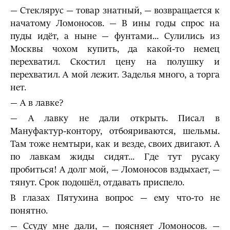
— Стеклярус — товар знатный, — возвращается к
начатому Ломоносов. — В ины годы спрос на
пуды идёт, а ныне — фунтами... Сулились из
Москвы чохом купить, да какой-то немец
перехватил. Скостил цену на полушку и
перехватил. А мой лежит. Заделья много, а торга
нет.
— А в лавке?
— А лавку не дали открыть. Писал в
Мануфактур-контору, отбояриваются, шельмы.
Там тоже немтыри, как и везде, своих двигают. А
по лавкам жиды сидят... Где тут русаку
пробиться! А долг мой, — Ломоносов вздыхает, —
тянут. Срок подошёл, отдавать приспело.
В глазах Пятухина вопрос — ему что-то не
понятно.
— Ссуду мне дали, — поясняет Ломоносов. —