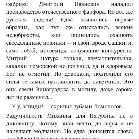
фабрике Дмитрий Иванович наладил
производство отечественного фарфора. Но вот же
русская недоля! Едва появились первые
образцы, как тут же отыскались всякие
недоброхоты, кои принялись охаивать
своеделанные новинки — и свои, вроде Сашки, и,
само собой, иноземцы, почуявшие конкурента.
Митрий — натура тонкая, впечатлительная,
закалки поморской не получил, да и здоровьем
Бог не отметил. Но доконали, подточили его
силы те самые пасквилянты да наветчики. Это
они свели Виноградова в могилу, даже сорока
лет не разменял...
— У-у, аспиды! — скрипит зубами Ломоносов.
Задумчивость Михайлы для Пятухина не в
диковинку. Потому, зная место, до поры и не
нарушает молчания. Но едва доносится слово,