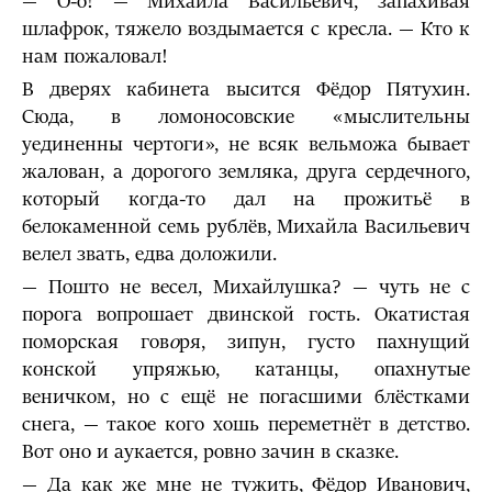
— О-о! — Михайла Васильевич, запахивая
шлафрок, тяжело воздымается с кресла. — Кто к
нам пожаловал!
В дверях кабинета высится Фёдор Пятухин.
Сюда, в ломоносо­в­ские «мыслительны
уединенны чертоги», не всяк вельможа бывает
жалован, а дорогого земляка, друга сердечного,
который когда-то дал на прожитьё в
белокаменной семь рублёв, Михайла Васильевич
велел звать, едва доложили.
— Пошто не весел, Михайлушка? — чуть не с
порога вопрошает двинской гость. Окатистая
поморская гов
о
ря, зипун, густо пахнущий
конской упряжью, катанцы, опахнутые
веничком, но с ещё не погасшими блёстками
снега, — такое кого хошь переметнёт в детство.
Вот оно и аукается, ровно зачин в сказке.
— Да как же мне не тужить, Фёдор Иванович,