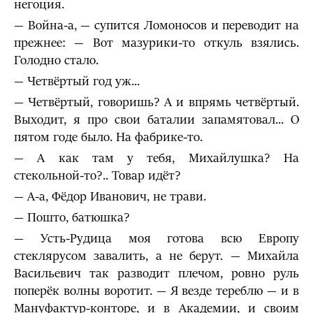
негоция.
— Война-а, — супится Ломоносов и переводит на
прежнее: — Вот мазурики-то откуль взялись.
Голодно стало.
— Четвёртый год уж...
— Четвёртый, говоришь? А и впрямь четвёртый.
Выходит, я про свои баталии запамятовал... О
пятом годе было. На фабрике-то.
— А как там у тебя, Михайлушка? На
стекольной-то?.. Товар идёт?
— А-а, Фёдор Иванович, не трави.
— Пошто, батюшка?
— Усть-Рудица моя готова всю Европу
стеклярусом завалить, а не берут. — Михайла
Васильевич так разводит плечом, ровно руль
поперёк волны воротит. — Я везде тереблю — и в
Мануфактур-конторе, и в Академии, и своим