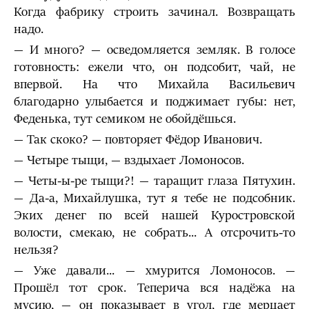
Когда фабрику строить зачинал. Возвращать
надо.
— И много? — осведомляется земляк. В голосе
готовность: ежели что, он подсобит, чай, не
впервой. На что Михайла Васильевич
благодарно улыбается и поджимает губы: нет,
Феденька, тут семиком не обойдёшься.
— Так скоко? — повторяет Фёдор Иванович.
— Четыре тыщи, — вздыхает Ломоносов.
— Четы-ы-ре тыщи?! — таращит глаза Пятухин.
— Да-а, Михайлушка, тут я тебе не подсобник.
Эких денег по всей нашей Куростровской
волости, смекаю, не собрать... А отсрочить-то
нельзя?
— Уже давали... — хмурится Ломоносов. —
Прошёл тот срок. Теперича вся надёжа на
мусию, — он показывает в угол, где мерцает