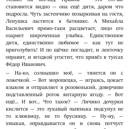
становится видно — она ещё дитя, даром что
подросла. Чуть застенчиво позыркивая на гостя,
Ленушка ластится к батюшке. А Михайла
Васильевич прямо-таки расцветает, лицо его
озаряет широченная улыбка. Единственное
дитя, единственно любимое — как тут не
приголубить! И по щёчке погладит, и ленточку
оправит, и ягодкой угостит, что привёз в туесах
Фёдор Иванович.
— На-ко, солнышко моё, — тянется он с
ложечкой. — Вот морошецка, — играясь, цокает
языком и отправляет в розовенький, доверчиво
подставленный роток янтарную ягоду. — Вот
ещё... И вот... Что такое? — Личико дочурки
кислится — это лукавый папенька подсунул не
то клюквицу, не то брусницу. — Ну-ну, —
хмыкая, оправдывается он и снова потчует