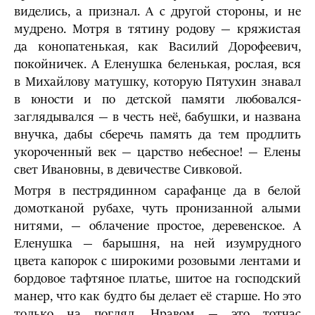
виделись, а признал. А с другой стороны, и не
мудрено. Мотря в тятину родову — кряжистая
да конопатенькая, как Василий Дорофеевич,
покойничек. А Еленушка беленькая, рослая, вся
в Михайлову матушку, которую Пятухин знавал
в юности и по детской памяти любовался-
заглядывался — в честь неё, бабушки, и названа
внучка, дабы сберечь память да тем продлить
укороченный век — царство небесное! — Елены
свет Ивановны, в девичестве Сивковой.
Мотря в пестрядинном сарафанце да в белой
домотканой рубахе, чуть пронизанной алыми
нитями, — облачение простое, деревенское. А
Еленушка — барышня, на ней изумрудного
цвета капорок с широкими розовыми лентами и
бордовое тафтяное платье, шитое на господский
манер, что как будто бы делает её старше. Но это
только на погляд. Нравом — это тотчас