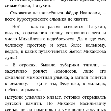
сивые брови, Пятухин.
— Суковаток не напасёшься, Фёдор Иванович, —
всего Куростровского ельника не хватит.
— Но? — как-то разом осекается Пятухин,
видать, соразмерив толщу островного леса и
число Михайловых недоброхотов. Да и где ему,
человеку простому и куда более вольному,
ведать, в каких путах-тенётах бьётся Михайлова
душа!
— В отроках, бывало, зубарики тягали, —
задумчиво роняет Ломоносов, лицо его
оживляет мимолётная улыбка, а взгляд тянется
к земляку. — Да и ты, Феденька, в мальцах,
небось, игрывал...
Пятухин улыбчиво кивает, готовно открываясь
детской памяти. Но Михайле Васильевичу
сейчас не до поминов, на уме полно докучных