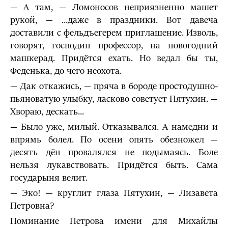
— А там, — Ломоносов неприязненно машет
рукой, — ...даже в праздники. Вот давеча
доставили с фельдъегерем приглашение. Изволь,
говорят, господин профессор, на новогодний
машкерад. Придётся ехать. Но ведал бы ты,
Феденька, до чего неохота.
— Дак откажись, — пряча в бороде простодушно-
пьяноватую улыбку, ласково советует Пятухин. —
Хвораю, дескать...
— Было уже, милый. Отказывался. А намедни и
впрямь болел. По осени опять обезножел —
десять дён провалялся не подымаясь. Боле
нельзя лукавствовать. Придётся быть. Сама
государыня велит.
— Эко! — круглит глаза Пятухин, — Лизавета
Петровна?
Поминание Петрова имени для Михайлы