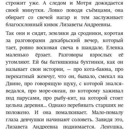
строжит уже. А следом и Мотря дожидается
своей минутки. Ловко поводя съёмцами, она
обирает со свечей нагар и тем заслуживает
благосклонный кивок Лизаветы Андреевны.
Так они и сидят, земляки да сродники, коротая
за разговорами декабрьский вечер, который
тает, ровно восковая свеча в шандале. Еленка
маленько ёрзает. Разговоры взрослых её
утомляют. Ей бы батюшкины бухтинки, как он
называет свои истории, — про кота-баюна, про
перекатный жемчуг, что он, бывало, смекал на
Двине, про говорящую щуку, с которой знался-
ведался, про море-океан, по которому хаживал
под парусами, про рыбу-кит, на которой стоит
цельна деревня... Однако перебивать старших не
положено. И она помалкивает. Мало-помалу
глаза девчушки начинают соловеть. Завидя это,
Лизавета Андреевна поднимается. Ленушка,