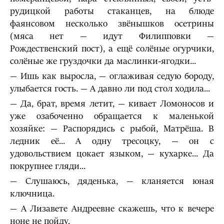
рудицкой работы стаканцев, на блюде
фаянсовом несколько звёнышков осетрины
(мяса нет — идут Филипповки —
Рождественский пост), а ещё солёные огурчики,
солёные же груздочки да маслинки-ягодки...
— Ишь как выросла, — оглаживая седую бороду,
улыбается гость. — А давно ли под стол ходила...
— Да, брат, время летит, — кивает Ломоносов и
уже озабоченно обращается к маленькой
хозяйке: — Распорядись с рыбой, Матрёша. В
л
е
дник её... А одну тресоцку, — он с
удовольствием цокает языком, — кухарке... Да
покрупнее гляди...
— Слушаюсь, дяденька, — кланяется юная
ключница.
— А Лизавете Андреевне скажешь, что к вечере
ноне не пойду.