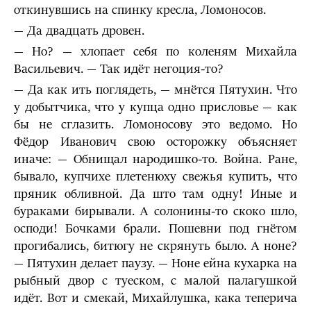
откинувшись на спинку кресла, Ломоносов.
— Да двадцать дровен.
— Но? — хлопает себя по коленям Михайла
Васильевич. — Так идёт негоция-то?
— Да как ить поглядеть, — мнётся Пятухин. Что
у добытчика, что у купца одно присловье — как
бы не сглазить. Ломоносову это ведомо. Но
Фёдор Иванович свою осторожку объясняет
иначе: — Обнищал народишко-то. Война. Ране,
бывало, купчихе плетенюху свежья купить, что
пряник обливной. Да што там одну! Иные и
бураками бирывали. А солонины-то скоко шло,
осподи! Бочками брали. Пошевни под гнётом
прогибались, битюгу не скрянуть было. А ноне?
— Пятухин делает паузу. — Ноне ейна кухарка на
рыбный двор с туеском, с малой палагушкой
идёт. Вот и смекай, Михайлушка, кака теперича