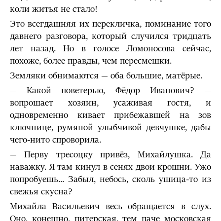
коли житья не стало!
Это всегдашняя их перекличка, поминание того
давнего разговора, который случился тридцать
лет назад. Но в голосе Ломоносова сейчас,
похоже, более правды, чем пересмешки.
Земляки обнимаются — оба большие, матёрые.
— Какой поветерью, Фёдор Иванович? —
вопрошает хозяин, усаживая гостя, и
одновременно кивает прибежавшей на зов
ключнице, румяной улыбчивой девчушке, дабы
чего-нито спроворила.
— Перву тресоцку привёз, Михайлушка. Да
наважку. Я там кинул в сенях двои крошни. Ужо
попробуешь... Забыл, небось, сколь ушица-то из
свежья скусна?
Михайла Васильевич весь обращается в слух.
Оно, конешно, питерская, тем паче московская