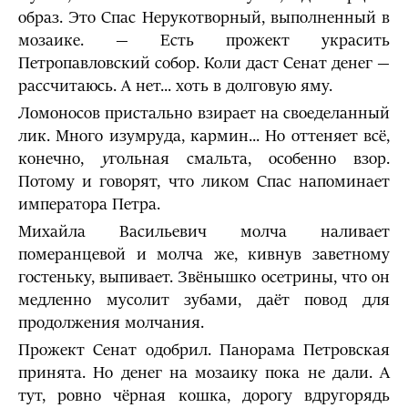
образ. Это Спас Нерукотворный, выполненный в
мозаике. — Есть прожект украсить
Петропавловский собор. Коли даст Сенат денег —
рассчитаюсь. А нет... хоть в долговую яму.
Ломоносов пристально взирает на своеделанный
лик. Много изумруда, кармин... Но оттеняет всё,
конечно,
у
гольная смальта, особенно взор.
Потому и говорят, что ликом Спас напоминает
императора Петра.
Михайла Васильевич молча наливает
померанцевой и молча же, кивнув заветному
гостеньку, выпивает. Звёнышко осетрины, что он
медленно мусолит зубами, даёт повод для
продолжения молчания.
Прожект Сенат одобрил. Панорама Петровская
принята. Но денег на мозаику пока не дали. А
тут, ровно чёрная кошка, дорогу вдругорядь