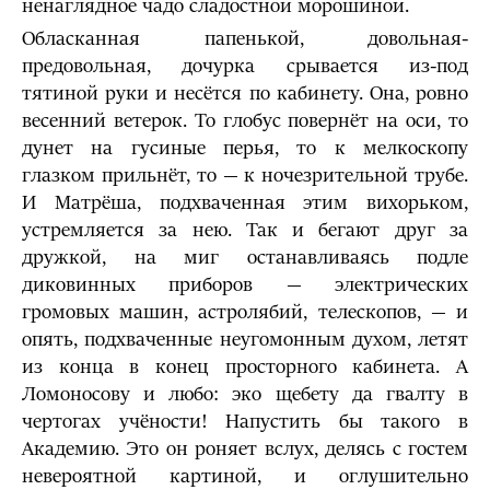
ненаглядное чадо сладостной морошиной.
Обласканная папенькой, довольная-
предовольная, дочурка срывается из-под
тятиной руки и несётся по кабинету. Она, ровно
весенний ветерок. То глобус повернёт на оси, то
дунет на гусиные перья, то к мелкоскопу
глазком прильнёт, то — к ночезрительной трубе.
И Матрёша, подхваченная этим вихорьком,
устремляется за нею. Так и бегают друг за
дружкой, на миг останавливаясь подле
диковинных приборов — электрических
громовых машин, астролябий, телескопов, — и
опять, подхваченные неугомонным духом, летят
из конца в конец просторного кабинета. А
Ломоносову и любо: эко щебету да гвалту в
чертогах учёности! Напустить бы такого в
Академию. Это он роняет вслух, делясь с гостем
невероятной картиной, и оглушительно