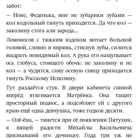
забот:
— Ноне, Феденька, мне не зубарики зубами —
кол кодольный тянуть приходится. Да что кол —
заколину стога али зарода...
Ломоносов с тяжким вздохом мотает большой
головой, словно и впрямь, стиснув зубы, силится
выдрать невидимый кол. А рука его нащупывает
ось глобуса, стоящего обочь: не заколину и не
кол — а чудится, саму осевую спицу приходится
тянуть Росскому Исполину.
Тут раздаётся стук. В двери кабинета спиной
вперёд втягивается Матрёнка. Она тащит
просторный поднос, а подсобляет ей с другого
краю ещё одна девчушка, тоже годков десяти.
— Олё-ёна, — тянется при её появлении Пятухин,
к вящей радости Михайлы Васильевича
признавший его доченьку. Года три уж не