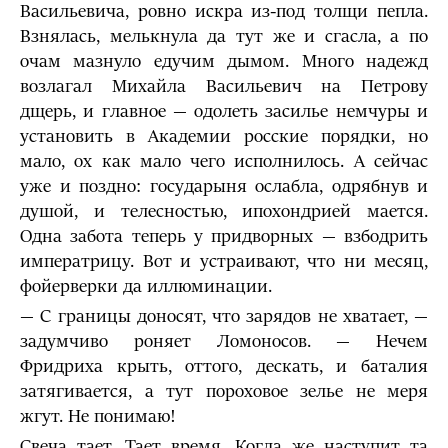
Васильевича, ровно искра из-под толщи пепла.
Взнялась, мелькнула да тут же и сгасла, а по
очам мазнуло едучим дымом. Много надежд
возлагал Михайла Васильевич на Петрову
дщерь, и главное — одолеть засилье немчуры и
установить в Академии росские порядки, но
мало, ох как мало чего исполнилось. А сейчас
уже и поздно: государыня ослабла, одрябнув и
душой, и телесностью, ипохондрией мается.
Одна забота теперь у придворных — взбодрить
императрицу. Вот и устраивают, что ни месяц,
фойерверки да иллюминации.
— С границы доносят, что зарядов не хватает, —
задумчиво роняет Ломоносов. — Нечем
Фридриха крыть, оттого, дескать, и баталия
затягивается, а тут пороховое зелье не меря
жгут. Не понимаю!
Свеча тает. Тает время. Когда же наступит та