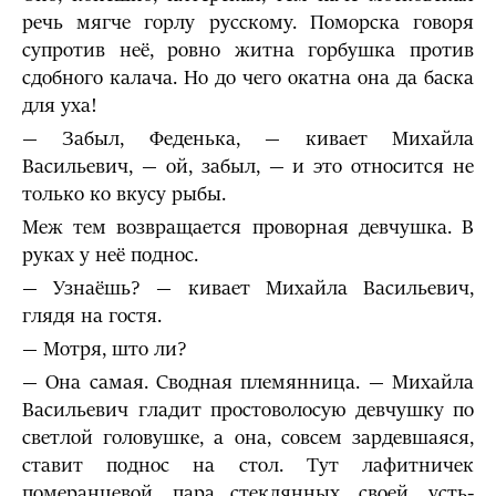
речь мягче горлу русскому. Поморска говоря
супротив неё, ровно житна горбушка против
сдобного калача. Но до чего окатна она да баска
для уха!
— Забыл, Феденька, — кивает Михайла
Васильевич, — ой, забыл, — и это относится не
только ко вкусу рыбы.
Меж тем возвращается проворная девчушка. В
руках у неё поднос.
— Узнаёшь? — кивает Михайла Васильевич,
глядя на гостя.
— Мотря, што ли?
— Она самая. Сводная племянница. — Михайла
Васильевич гладит простоволосую девчушку по
светлой головушке, а она, совсем зардевшаяся,
ставит поднос на стол. Тут лафитничек
померанцевой, пара стеклянных, своей, усть-