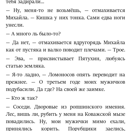
тебя задирали...
— Ну, меня-то не возьмёшь, — отмахивается
Михайла. — Кишка у них тонка. Сами едва ноги
унесли.
— А много ль было-то?
— Да нет, — отмахивается вдругорядь Михайла
как от пустяка и валко поводит плечами. — Трое.
— Эва, — присвистывает Пятухин, любуясь
статью земляка.
— Я-то ладно, — Ломоносов опять переводит на
прежнее. — О третьем годе моих мужичков
подубасили. Да где? На своей же заимке.
— Кто ж так?
— Соседи. Дворовые из ропшинского имения.
Лес, вишь ли, рубить у меня на Коважской мызе
повадились. Ну, мои мужички мимо ехали,
принялись корить. Порубщики заелись,