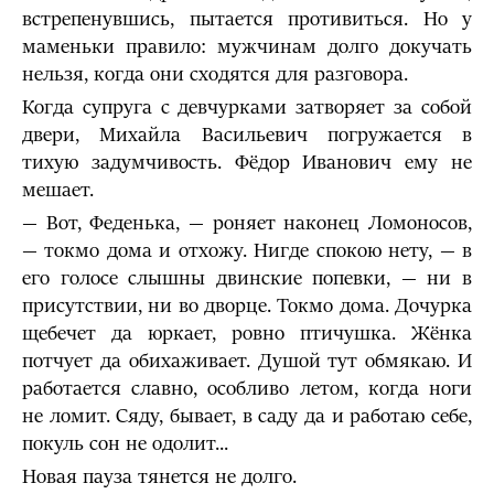
встрепенувшись, пытается противиться. Но у
маменьки правило: мужчинам долго докучать
нельзя, когда они сходятся для разговора.
Когда супруга с девчурками затворяет за собой
двери, Михайла Васильевич погружается в
тихую задумчивость. Фёдор Иванович ему не
мешает.
— Вот, Феденька, — роняет наконец Ломоносов,
— токмо дома и отхожу. Нигде спокою нету, — в
его голосе слышны двинские попевки, — ни в
присутствии, ни во дворце. Токмо дома. Дочурка
щебечет да юркает, ровно птичушка. Жёнка
потчует да обихаживает. Душой тут обмякаю. И
работается славно, особливо летом, когда ноги
не ломит. Сяду, бывает, в саду да и работаю себе,
покуль сон не одолит...
Новая пауза тянется не долго.