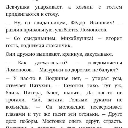
Девчушка упархивает, а хозяин с гостем
придвигаются к столу.
— Ну, со свиданьицем, Фёдор Иванович! —
разлив привальную, улыбается Ломоносов.
— Со свиданьицем, Михайлушка! — вторит
гость, поднимая стаканчик.
Они дружно выпивают, крякнув, закусывают.
— Как доехалось-то? — осведомляется
Ломоносов. — Мазурики по дорогам не балуют?
— У нас-то в Подвинье нет, — утирая усы,
отвечает Пятухин. — Тамотки тихо. Тут уж,
близь Питера, бают, шалят... Да нас-то не
трогали. Чай, ватага. Голыми руками не
возьмёшь. — Он молодецки посверкивает
глазами и тут же гасит эти огоньки. — Друго
дело поборы. Мостовые опеть дерут, страсть.