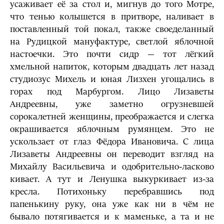
усаживает её за стол и, мигнув до того Мотре,
что тенью колышется в притворе, наливает в
поставленный той покал, также своеделанный
на Рудицкой мануфактуре, светлой яблочной
настоечки. Это почти сидр — тот лёгкий
хмельной напиток, которым двадцать лет назад
студиозус Михель и юная Лизхен угощались в
горах под Марбургом. Лицо Лизаветы
Андреевны, уже заметно огрузневшей
сорокалетней женщины, преображается и слегка
окрашивается яблочным румянцем. Это не
ускользает от глаз Фёдора Ивановича. С лица
Лизаветы Андреевны он переводит взгляд на
Михайлу Васильевича и одобрительно-ласково
кивает. А тут и Ленушка выкуркивает из-за
кресла. Потихоньку перебравшись под
папенькину руку, она уже как ни в чём не
бывало потягивается и к маменьке, а та и не