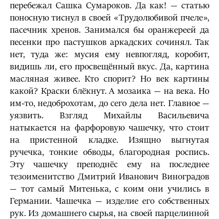
перебежал Сашка Сумароков. Да как! — статью
поносную тиснул в своей «Трудолюбивой пчеле»,
пасечник хренов. Занимался бы оранжереей да
песенки про пастушков аркадских сочинял. Так
нет, туда же: мусия ему невпогляд, коробит,
видишь ли, его просвещённый вкус. Да, картина
масляная живее. Кто спорит? Но век картины
какой? Краски блёкнут. А мозаика — на века. Но
им-то, недоброхотам, до сего дела нет. Главное —
уязвить. Взгляд Михайлы Васильевича
натыкается на фарфоровую чашечку, что стоит
на пристенной кладке. Изящно выгнутая
ручечка, тонкие обводы, благородная роспись.
Эту чашечку преподнёс ему на последнее
тезоименитство Дмитрий Иванович Виноградов
— тот самый Митенька, с коим они учились в
Германии. Чашечка — изделие его собственных
рук. Из домашнего сырья, на своей парцелинной