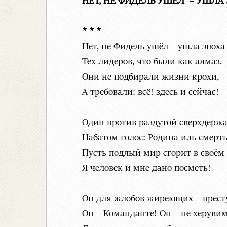
НЕТ, НЕ ФИДЕЛЬ УШЁЛ – УШЛА
* * *
Нет, не Фидель ушёл – ушла эпоха
Тех лидеров, что были как алмаз.
Они не подбирали жизни крохи,
А требовали: всё! здесь и сейчас!
Один против раздутой сверхдерж
Набатом голос: Родина иль смерть
Пусть подлый мир сгорит в своём
Я человек и мне дано посметь!
Он для жлобов жиреющих – прест
Он – Команданте! Он – не херувим