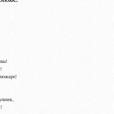
 ЭПОХА…
авы!
!
 пожаре!
упник,
!