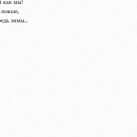
й как мы!
 ложью,
едь зимы...