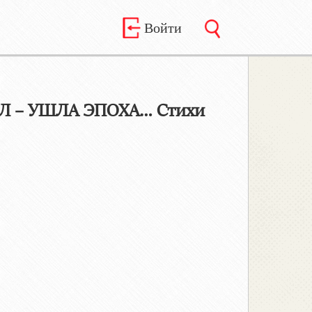
Войти
Л – УШЛА ЭПОХА… Стихи