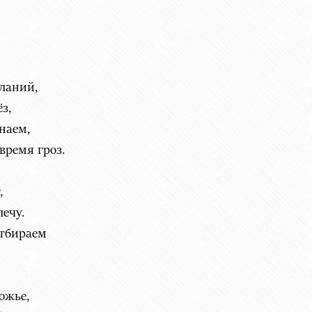
ланий,
з,
наем,
время гроз.
,
лечу.
отбираем
ожье,