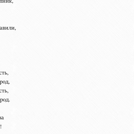
пник,
авили,
сть,
род,
сть,
род.
за
!