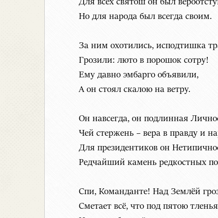
Для всех святош он был вероотсту
Но для народа был всегда своим.
За ним охотились, исподтишка тр
Грозили: люто в порошок сотру!
Ему давно эмбарго объявили,
А он стоял скалою на ветру.
Он навсегда, он подлинная Лично
Чей стержень – вера в правду и на
Для президентиков он Нетипично
Редчайший камень редкостных по
Спи, Команданте! Над Землёй гро
Сметает всё, что под пятою тленья