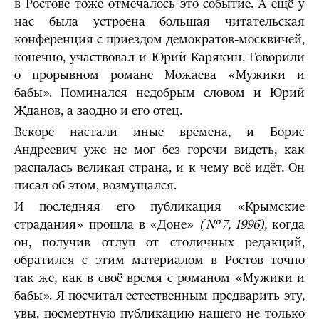
в Ростове тоже отмечалось это событие. А ещё у
нас была устроена большая читательская
конференция с приездом демократов-москвичей,
конечно, участвовал и Юрий Карякин. Говорили
о прорывном романе Можаева «Мужики и
бабы». Поминался недобрым словом и Юрий
Жданов, а заодно и его отец.
Вскоре настали иные времена, и Борис
Андреевич уже не мог без горечи видеть, как
распалась великая страна, и к чему всё идёт. Он
писал об этом, возмущался.
И последняя его публикация «Крымские
страдания» прошла в «Доне»
(№7, 1996),
когда
он, получив отлуп от столичных редакций,
обратился с этим материалом в Ростов точно
так же, как в своё время с романом «Мужики и
бабы». Я посчитал естественным предварить эту,
увы, посмертную публикацию нашего не только