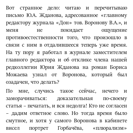
Вот странное дело: читаю и перечитываю
письмо Ю.А. Жданова, адресованное «главному
редактору журнала «Дон» тов. Воронову В.А.», и
меня не покидает ощущение
противоестественности того, что произошло в
связи с ним в отдалившееся теперь уже время.
На ту пору я работал в журнале заместителем
главного редактора и об отклике члена нашей
редколлегии Юрия Жданова на роман Бориса
Можаева узнал от Воронова, который был
озадачен, что делать?
По мне, случись такое сейчас, нечего и
заморачиваться: доказательная по-своему
статья – печатать, и вся недолга! Кто не согласен
– дадим ответное слово. Но тогда время было
смутное, и хотя у самого Воронова в кабинете
висел портрет Горбачёва, «плюрализм»