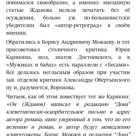
понимался своеобразно, а именно: внезапную
статью Жданова нельзя печатать без её
осуждения, больно уж по-большевистски
убедителен был «автор-ретроград» в своём
мнении.
Обратились к Борису Андреевичу Можаеву, и тот
присоветовал столичного критика Юрия
Карякина, мол, знаток Достоевского, а в
«Мужиках и бабах» есть параллели с «Бесами».
Всё делалось негласным образом при участии
зав. отделом критики Александра Обертынского
ну и, разумеется, Воронова.
Читаем, как об этом повествует тот же Карякин:
«
Он (Жданов) написал в редакцию “Дона”
клеветнически-оскорбительное письмо в адрес
автора романа, явно уверенный в том, что по его
велению и роман, и автор будут немедленно
изничтожены. Борис Можаев и редакция “Дона”