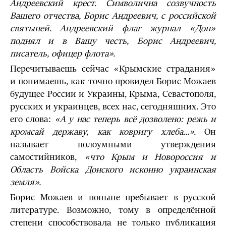
Андреевский крест. Символична созвучность
Вашего отчества, Борис Андреевич, с российской
святыней. Андреевский флаг журнал «Дон»
поднял и в Вашу честь, Борис Андреевич,
писатель, офицер флота».
Перечитываешь сейчас «Крымские страдания»
и понимаешь, как точно провидел Борис Можаев
будущее России и Украины, Крыма, Севастополя,
русских и украинцев, всех нас, сегодняшних. Это
его слова:
«А у нас теперь всё дозволено: режь и
кромсай державу, как ковригу хлеба...».
Он
называет полоумными утверждения
самостийников,
«что Крым и Новороссия и
Область Войска Донского исконно украинская
земля».
Борис Можаев и поныне пребывает в русской
литературе. Возможно, тому в определённой
степени способствовала не только публикация