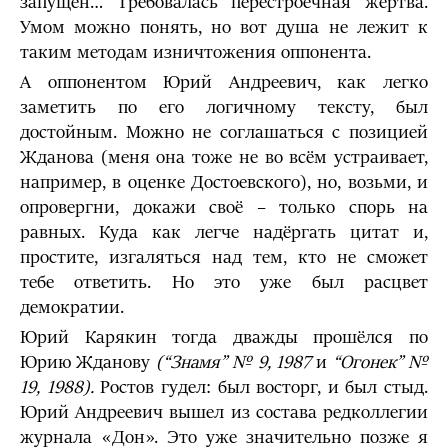
запущен… Требовалась перестроечная жертва.
Умом можно понять, но вот душа не лежит к
таким методам изничтожения оппонента.
А оппонентом Юрий Андреевич, как легко
заметить по его логичному тексту, был
достойным. Можно не соглашаться с позицией
Жданова (меня она тоже не во всём устраивает,
например, в оценке Достоевского), но, возьми, и
опровергни, докажи своё – только спорь на
равных. Куда как легче надёргать цитат и,
простите, изгаляться над тем, кто не сможет
тебе ответить. Но это уже был расцвет
демократии.
Юрий Карякин тогда дважды прошёлся по
Юрию Жданову
(“Знамя” № 9,
1987
и
“Огонек” №
19, 1988).
Ростов гудел: был восторг, и был стыд.
Юрий Андреевич вышел из состава редколлегии
журнала «Дон». Это уже значительно позже я