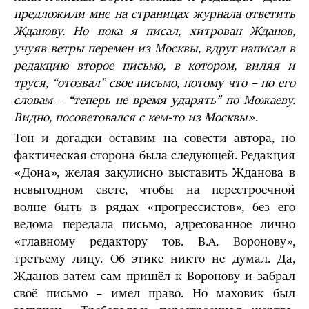
предложили мне на страницах журнала ответить
Жданову. Но пока я писал, хитрован Жданов,
учуяв ветры перемен из Москвы, вдруг написал в
редакцию второе письмо, в котором, виляя и
труся, “отозвал” свое письмо, потому что – по его
словам – “теперь не время ударять” по Можаеву.
Видно, посоветовался с кем-то из Москвы»
.
Тон и догадки оставим на совести автора, но
фактическая сторона была следующей. Редакция
«Дона», желая закулисно выставить Жданова в
невыгодном свете, чтобы на перестроечной
волне быть в рядах «прогрессистов», без его
ведома передала письмо, адресованное лично
«главному редактору тов. В.А. Воронову»,
третьему лицу. Об этике никто не думал. Да,
Жданов затем сам пришёл к Воронову и забрал
своё письмо – имел право. Но маховик был