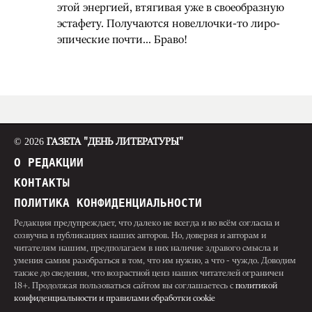
этой энергией, втягивая уже в своеобразную
эстафету. Получаются новеллочки-то лиро-
эпические почти... Браво!
© 2026
ГАЗЕТА "ДЕНЬ ЛИТЕРАТУРЫ"
О РЕДАКЦИИ
КОНТАКТЫ
ПОЛИТИКА КОНФИДЕНЦИАЛЬНОСТИ
Редакция предупреждает, что далеко не всегда и во всём согласна и
созвучна в публикациях наших авторов. Но, доверяя и авторам и
читателям нашим, предполагаем в них наличие здравого смысла и
умения самим разобраться в том, что им нужно, а что - чуждо. Доводим
также до сведения, что возрастной ценз наших читателей ограничен
18+. Продолжая пользоваться сайтом вы соглашаетесь с
политикой
конфиденциальности и правилами обработки cookie