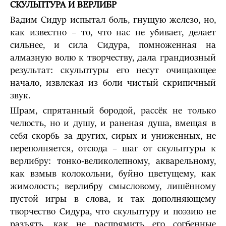
СКУЛЬПТУРА И ВЕРЛИБР
Вадим Сидур испытал боль, гнущую железо, но,
как известно – то, что нас не убивает, делает
сильнее, и сила Сидура, помноженная на
алмазную волю к творчеству, дала грандиозный
результат: скульптуры его несут очищающее
начало, извлекая из боли чистый скрипичный
звук.
Шрам, спрятанный бородой, рассёк не только
челюсть, но и душу, и раненая душа, вмещая в
себя скорбь за других, сирых и униженных, не
переполняется, отсюда – шаг от скульптуры к
верлибру: тонко-великолепному, акварельному,
как взмыв колокольни, буйно цветущему, как
жимолость; верлибру смысловому, лишённому
пустой игры в слова, и так дополняющему
творчество Сидура, что скульптуру и поэзию не
разъять, как не распрямить его согбенные