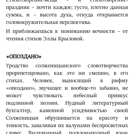
праздник – почти каждое; густо, плотно данная
сумма, и – высота духа, откуда открывается
головокружительная перспектива.
И приближаешься к пониманию вечности – от
чтения стихов Эллы Крыловой.
«ОПОЗДАНО»
Уродство солженицынского словотворчества
прорепетировано, как это ни смешно, в его
стихах. Человек, выносящий в рифму
«опоздано», звучащее и вообще-то забавно, не
может чувствовать небесный привкус
подлинной поэзии. Нудный литературный
бухгалтер, каменной усидчивостью своей
Солженицын обрушивается на красоту и
тонкость, заваливая их валунами беспросветных
словес. Выдуманный, псевдонародный язык