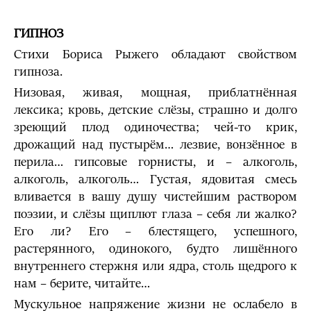
ГИПНОЗ
Стихи Бориса Рыжего обладают свойством
гипноза.
Низовая, живая, мощная, приблатнённая
лексика; кровь, детские слёзы, страшно и долго
зреющий плод одиночества; чей-то крик,
дрожащий над пустырём… лезвие, вонзённое в
перила… гипсовые горнисты, и – алкоголь,
алкоголь, алкоголь… Густая, ядовитая смесь
вливается в вашу душу чистейшим раствором
поэзии, и слёзы щиплют глаза – себя ли жалко?
Его ли? Его – блестящего, успешного,
растерянного, одинокого, будто лишённого
внутреннего стержня или ядра, столь щедрого к
нам – берите, читайте…
Мускульное напряжение жизни не ослабело в