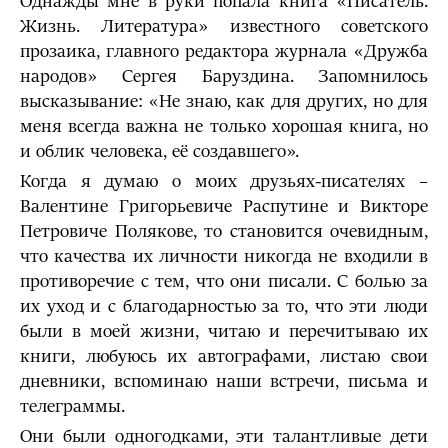
Однажды мне в руки попала книга «Писатель.
Жизнь. Литература» известного советского
прозаика, главного редактора журнала «Дружба
народов» Сергея Баруздина. Запомнилось
высказывание: «Не знаю, как для других, но для
меня всегда важна не только хорошая книга, но
и облик человека, её создавшего».
Когда я думаю о моих друзьях-писателях –
Валентине Григорьевиче Распутине и Викторе
Петровиче Полякове, то становится очевидным,
что качества их личности никогда не входили в
противоречие с тем, что они писали. С болью за
их уход и с благодарностью за то, что эти люди
были в моей жизни, читаю и перечитываю их
книги, любуюсь их автографами, листаю свои
дневники, вспоминаю наши встречи, письма и
телеграммы.
Они были одногодками, эти талантливые дети