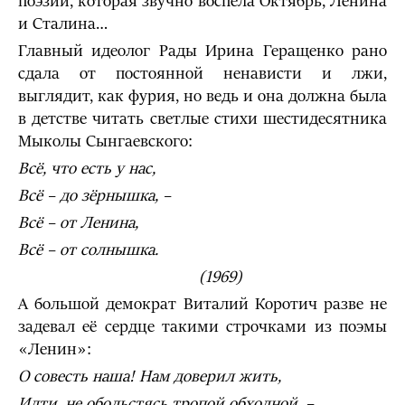
поэзии, которая звучно воспела Октябрь, Ленина
и Сталина…
Главный идеолог Рады Ирина Геращенко рано
сдала от постоянной ненависти и лжи,
выглядит, как фурия, но ведь и она должна была
в детстве читать светлые стихи шестидесятника
Мыколы Сынгаевского:
Всё, что есть у нас,
Всё
– до зёрнышка, –
Всё
– от Ленина,
Всё
– от солнышка.
(1969)
А большой демократ Виталий Коротич разве не
задевал её сердце такими строчками из поэмы
«Ленин»:
О совесть наша! Нам доверил жить,
Идти, не обольстясь тропой обходной,
–