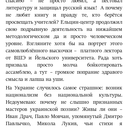
спасибо – не просто любил, а пестовал
литературу и защищал русский язык! А почему
не любят книгу и правду те, кто берётся
просвещать учителей? Ельцин-центр продолжил
свою подрывную деятельность на нижайшем
методологическом да и просто человеческом
уровне. Взгляните хотя бы на портрет этого
самовлюблённого выскочки – платного лектора
от ВШЭ и Йельского университета. Рада хоть
призвала просто молча бойкотировать
ассамблею, а тут – громкое попрание здравого
смысла и лапша на уши.
На Украине случилось самое страшное: возник
национализм без национальной культуры.
Недоумеваю: почему не слышно признанных
мастеров украинской поэзии? Живы ли они –
Иван Драч, Павло Мовчан, упомянутый Дмитро
Павлычко, Микола Лукив, чьи стихи я