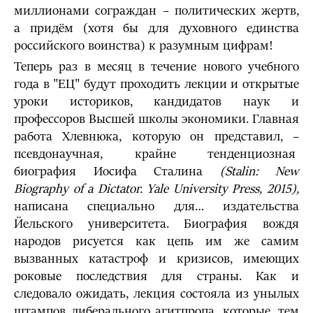
миллионами сограждан – политических жертв,
а придём (хотя бы для духовного единства
российского воинства) к разумным цифрам!
Теперь раз в месяц в течение нового учебного
года в "ЕЦ" будут проходить лекции и открытые
уроки историков, кандидатов наук и
профессоров Высшей школы экономики. Главная
работа Хлевнюка, которую он представил, –
псевдонаучная, крайне тенденциозная
биография Иосифа Сталина
(Stalin: New
Biography of a Dictator. Yale University Press, 2015),
написана специально для… издательства
Йельского университета. Биография вождя
народов рисуется как цепь им же самим
вызванных катастроф и кризисов, имеющих
роковые последствия для страны. Как и
следовало ожидать, лекция состояла из унылых
штампов либерального агитпропа, которые, тем