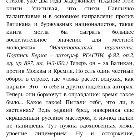
стихов, уже два года задерживает издание этой
книги. Учитывая, что стихи Павлычко
талантливые и в основном направлены против
Ватикана и буржуазных националистов, такая
книга могла бы сыграть большое
воспитательное значение для местной
молодежи».
(Машинописный подлинник.
Подпись Берия – автограф. РГАСПИ, ф.82, оп.2,
ед. хр 897, лл. 143-150.)
Теперь он – за Ватикан,
против Москвы и Кремля. Но есть один честный
оборот в строке, где «ложь растет, вспухая, как
нарыв». Это – о себе и других подобных авторах.
Теперь они бормочут в оправдание: время такое
было... Какое такое! Пытали тебя, что ли, в
застенках? Ведь эдакий бред, наверняка еще
скрашенный русским мастером, и из-под палки
не напишешь. Тут нужна вдохновенная ложь,
упоение лицемерием. Ну и отторжение,