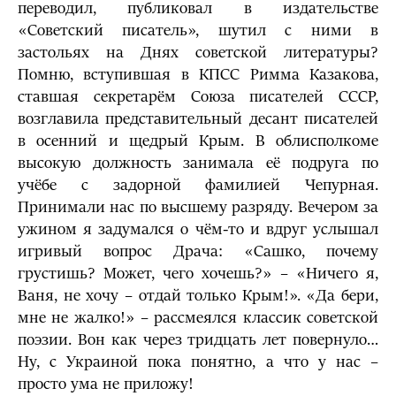
переводил, публиковал в издательстве
«Советский писатель», шутил с ними в
застольях на Днях советской литературы?
Помню, вступившая в КПСС Римма Казакова,
ставшая секретарём Союза писателей СССР,
возглавила представительный десант писателей
в осенний и щедрый Крым. В облисполкоме
высокую должность занимала её подруга по
учёбе с задорной фамилией Чепурная.
Принимали нас по высшему разряду. Вечером за
ужином я задумался о чём-то и вдруг услышал
игривый вопрос Драча: «Сашко, почему
грустишь? Может, чего хочешь?» – «Ничего я,
Ваня, не хочу – отдай только Крым!». «Да бери,
мне не жалко!» – рассмеялся классик советской
поэзии. Вон как через тридцать лет повернуло…
Ну, с Украиной пока понятно, а что у нас –
просто ума не приложу!