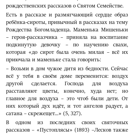
рождественских рассказов о Святом Семействе.
Есть в рассказе и размягчающий сердце образ
ребёнка-сироты, привычный в рассказах на тему
Рождества Богомладенца. Маменька Мишеньки
– героя-рассказчика – приняла на воспитание
подкинутую девочку – по научению свахи,
которая «до сирот была очень милая – всё их
приючала и маменьке стала говорить:
– Возьми в дом чужое дитя из бедности. Сейчас
всё у тебя в своём доме переменится: воздух
другой сделается. Господа для воздуха
расставляют цветы, конечно, худа нет; но
главное для воздуха – это чтоб были дети. От
них который дух идёт, и тот ангелов радует, а
сатана – скрежещет...» (5, 327).
В одном из последних своих святочных
рассказов – «Пустоплясы» (1893) –Лесков также