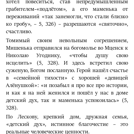
хотел повеситься, став непредумышленным
грабителем-«подлётом», а его маменька от
переживаний «так занемогли, что стали близко
ко гробу», – 5, 326) – разрешаются «святочно»,
счастливо.
Томимый своим невольным согрешением,
Мишенька отправился на богомолье во Мценск к
Николаю Угоднику, «чтобы душу свою
исцелить» (5, 328). И здесь встретил свою
суженую, Богом посланную. Герой нашёл счастье
в «семейной тихости» с хорошей «девицей
Алёнушкой»: «и позабыл я про все про истории,
и как я на ней женился и пошёл у нас в доме
детский дух, так и маменька успокоилась» (5,
328).
По Лескову, крепкий дом, дружная семья,
«детский дух», истинное благочестие – это
реальные человеческие ценности.