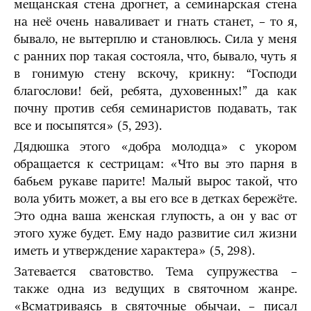
мещанская стена дрогнет, а семинарская стена
на неё очень наваливает и гнать станет, – то я,
бывало, не вытерплю и становлюсь. Сила у меня
с ранних пор такая состояла, что, бывало, чуть я
в гонимую стену вскочу, крикну: “Господи
благослови! бей, ребята, духовенных!” да как
почну против себя семинаристов подавать, так
все и посыпятся» (5, 293).
Дядюшка этого «добра молодца» с укором
обращается к сестрицам: «Что вы это парня в
бабьем рукаве парите! Малый вырос такой, что
вола убить может, а вы его все в детках бережёте.
Это одна ваша женская глупость, а он у вас от
этого хуже будет. Ему надо развитие сил жизни
иметь и утверждение характера» (5, 298).
Затевается сватовство. Тема супружества –
также одна из ведущих в святочном жанре.
«Всматриваясь в святочные обычаи, – писал