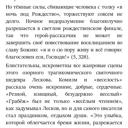
Но тёмные силы, сбивающие человека с толку «в
ночь под Рождество», торжествуют совсем не
долго. Ночное недоразумение благополучно
разрешается в светлом рождественском финале,
так что герой-рассказчик не может не
завершить своё повествование восклицанием во
славу Божию: «я и о сю пору живу и всё говорю:
благословен еси, Господи!» (5, 328).
Блистательны, искрометны все жанровые сцены
этого озорного трагикомического святочного
шедевра Лескова. Комизм и «веселость»
рассказа очень искренние, добрые, сердечные.
«Резной, изящный, безудержно веселый»
«Грабёж» был не только «весёлым чтением»,
как задумывал Лесков, но и для самого писателя
стал праздником, отдыхом души. «Это улыбка,
которой облегчается бремя жизни, разрежается