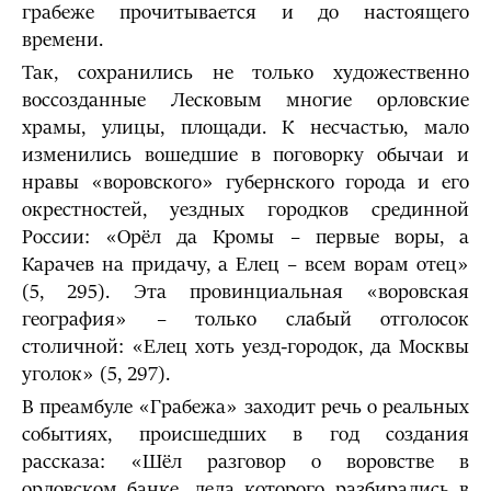
грабеже прочитывается и до настоящего
времени.
Так, сохранились не только художественно
воссозданные Лесковым многие орловские
храмы, улицы, площади. К несчастью, мало
изменились вошедшие в поговорку обычаи и
нравы «воровского» губернского города и его
окрестностей, уездных городков срединной
России: «Орёл да Кромы – первые воры, а
Карачев на придачу, а Елец – всем ворам отец»
(5, 295). Эта провинциальная «воровская
география» – только слабый отголосок
столичной: «Елец хоть уезд-городок, да Москвы
уголок» (5, 297).
В преамбуле «Грабежа» заходит речь о реальных
событиях, происшедших в год создания
рассказа: «Шёл разговор о воровстве в
орловском банке, дела которого разбирались в