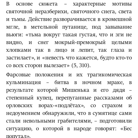
В основе сюжета – характерные мотивы
святочной неразберихи, святочного снега, света
и тьмы. Действие разворачивается в кромешной
мгле, в метельной путанице, под завывание
вьюги: «тьма вокруг такая густая, что и зги не
видно, и снег мокрый-премокрый целыми
хлопками так в лицо и лепит, так глаза и
застилает», и «невесть что кажется, будто кто-то
со всех сторон вылезает» (5, 310).
Фарсовые положения и их трагикомическая
кульминация – битва в ночном мраке, в
результате которой Мишенька и его дядя –
степенный купец, перепуганные рассказами об
орловских ворах-«подлётах», со страхом и
недоумением обнаружили, что в сумятице сами
стали невольными грабителями, – подготовили
ситуацию, о которой в народе говорят: «Бес
попутал».