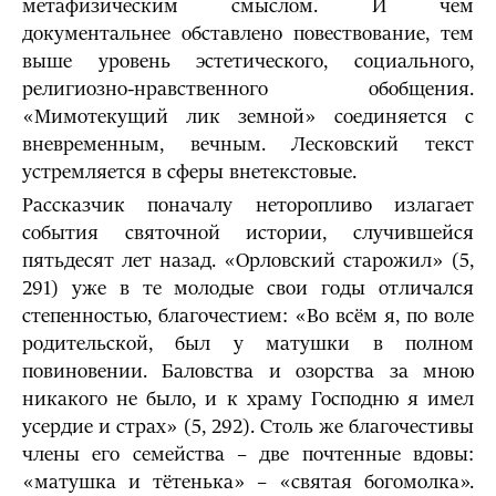
метафизическим смыслом. И чем
документальнее обставлено повествование, тем
выше уровень эстетического, социального,
религиозно-нравственного обобщения.
«Мимотекущий лик земной» соединяется с
вневременным, вечным. Лесковский текст
устремляется в сферы внетекстовые.
Рассказчик поначалу неторопливо излагает
события святочной истории, случившейся
пятьдесят лет назад. «Орловский старожил» (5,
291) уже в те молодые свои годы отличался
степенностью, благочестием: «Во всём я, по воле
родительской, был у матушки в полном
повиновении. Баловства и озорства за мною
никакого не было, и к храму Господню я имел
усердие и страх» (5, 292). Столь же благочестивы
члены его семейства – две почтенные вдовы:
«матушка и тётенька» – «святая богомолка».