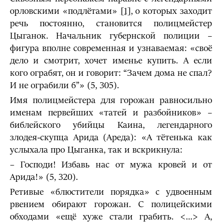
орловскими «подлётами»
[1]
, о которых заходит
речь постоянно, становится полицмейстер
Цыганок. Начальник губернской полиции –
фигура вполне современная и узнаваемая: «своё
дело и смотрит, хочет именье купить. А если
кого ограбят, он и говорит: “Зачем дома не спал?
И не ограбили б”» (5, 305).
Имя полицмейстера для горожан равносильно
именам первейших «татей и разбойников» –
библейского убийцы Каина, легендарного
злодея-скупца Арида (Ареда): «А тётенька как
услыхала про Цыганка, так и вскрикнула:
– Господи! Избавь нас от мужа кровей и от
Арида!» (5, 320).
Ретивые «блюстители порядка» с удвоенным
рвением обирают горожан. С полицейскими
обходами «ещё хуже стали грабить. <…> А,