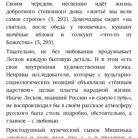
Своим чередом, неспешно идёт жизнь
добротного степенного дома: «житьё мы вели
самое строгое» (5, 292). Домочадцы сидят «на
святках, после обеда у окошечка», кушают
мочёные яблоки и толкуют «что-то от
Божества» (5, 295).
Тщательно, не без любования продумывает
Лесков каждую бытовую деталь. И в этом есть
своя внутренняя художественная логика.
Неправы исследователи, которые с вульгарно-
социологических позиций объявляли «тёмным
царством» целые пласты народной жизни.
Иначе Лесков, знавший Россию «в самую глубь»,
не воспроизводил бы в своём рассказе атмосферу
русского быта столь подробно, обстоятельно, а
главное – с любовью.
Простодушный купеческий сынок Мишенька
«только и ходу знал, что <…> в праздник к