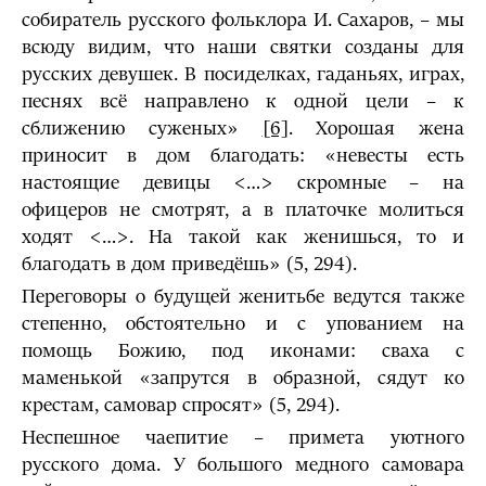
собиратель русского фольклора И. Сахаров, – мы
всюду видим, что наши святки созданы для
русских девушек. В посиделках, гаданьях, играх,
песнях всё направлено к одной цели – к
сближению суженых»
[6]
. Хорошая жена
приносит в дом благодать: «невесты есть
настоящие девицы <…> скромные – на
офицеров не смотрят, а в платочке молиться
ходят <…>. На такой как женишься, то и
благодать в дом приведёшь» (5, 294).
Переговоры о будущей женитьбе ведутся также
степенно, обстоятельно и с упованием на
помощь Божию, под иконами: сваха с
маменькой «запрутся в образной, сядут ко
крестам, самовар спросят» (5, 294).
Неспешное чаепитие – примета уютного
русского дома. У большого медного самовара