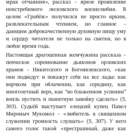
мрак отчаяния», рассказ – яркое проявление
неистребимого лесковского жизнелюбия. В
целом «Грабёж» получился не просто ярким,
развлекательным чтением, но главное –
дающим доброкачественную духовную пищу уму
и сердцу читателя не только на святки, но в
любое время года.
Настоящая драгоценная жемчужина рассказа –
певческое соревнование дьяконов орловских
храмов – Никитского и Богоявленского, «как
они подведут и покажут себя на все лады: как
ворчком при облачении, как середину, как
многолетный верх, как “во блаженном успении”
вопль пустить и памятную завойку сделать» (5,
303). Судьёй выступает елецкий купец Павел
Мироныч Мукомол – «любитель в священном
служении громкость слушать» (5, 307). У него
самого голос такой «престрашный, даже как