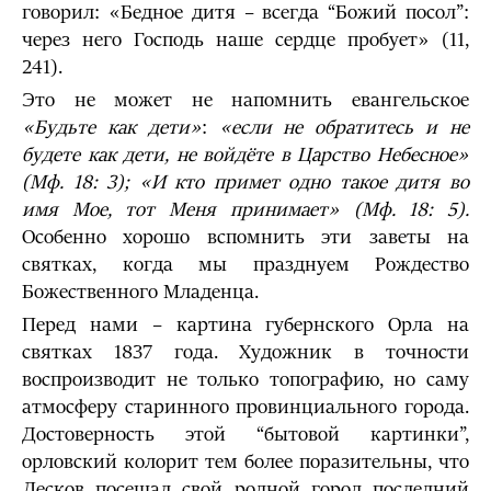
говорил: «Бедное дитя – всегда “Божий посол”:
через него Господь наше сердце пробует» (11,
241).
Это не может не напомнить евангельское
«Будьте как дети»
:
«если не обратитесь и не
будете как дети, не войдёте в Царство Небесное»
(Мф. 18: 3); «И кто примет одно такое дитя во
имя Мое, тот Меня принимает» (Мф. 18: 5).
Особенно хорошо вспомнить эти заветы на
святках, когда мы празднуем Рождество
Божественного Младенца.
Перед нами – картина губернского Орла на
святках 1837 года. Художник в точности
воспроизводит не только топографию, но саму
атмосферу старинного провинциального города.
Достоверность этой “бытовой картинки”,
орловский колорит тем более поразительны, что
Лесков посещал свой родной город последний