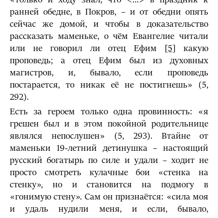
ранней обедне, в Покров, – и от обедни опять
сейчас же домой, и чтобы в доказательство
рассказать маменьке, о чём Евангелие читали
или не говорил ли отец Ефим
[5]
какую
проповедь; а отец Ефим был из духовных
магистров, и, бывало, если проповедь
постарается, то никак её не постигнешь» (5,
292).
Есть за героем только одна провинность: «я
грешен был и в этом покойной родительнице
являлся непослушен» (5, 293). Втайне от
маменьки 19-летний детинушка – настоящий
русский богатырь по силе и удали – ходит не
просто смотреть кулачные бои «стенка на
стенку», но и становится на подмогу в
«гонимую стену». Сам он признаётся: «сила моя
и удаль нудили меня, и если, бывало,