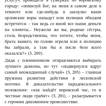
услугу», проводить в сумерках по воровскому
городу: «помилуй Бог, на меня в самом деле в
темноте или где-нибудь в закоулке ваши
орловские воры нападут или полиция обходом
встретится – так ведь со мной все наши деньги
на хлопоты... Неужели же вы, родные сёстры,
столь безродственны, что хотите, чтобы меня,
брата вашего, по голове огрели или в полицию
бы забрали, а там бы я после безо всего
оказался?» (5, 299).
Дядя с племянником отправляются выбирать
лучшего дьякона, но тут «подвернулся вдруг
самый неожиданный случай» (5, 295) – главная
пружина развития действия в лесковской
поэтике. В доказательство парадоксального
положения: «как найдёт воровской час, то и
честные люди грабят» (5, 291), – разыгрывается
с героями диковинное происшествие.