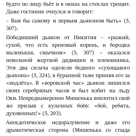
будто по лицу бьёт и в окнах на стеклах трещит.
Даже гостиник очнулся и говорит:
– Вам бы самому и первым дьяконом быть» (5,
307).
Победивший дьякон от Никития – «рыжий,
сухой, что есть хреновый корень, и бородка
маленькая, смычком» (5, 307) – оказался
невольной жертвой дядюшки и племянника.
Эти два силача одолели бедного «сухощавого
дьякона» (5, 324), в буранной тьме приняв его за
«подлёта». В «воровской час» дьякон лишился
своих серебряных часов и был избит на льду
Оки. Непреднамеренно Мишенька воплотил свой
же призыв с кулачных боёв: «бей, ребята,
духовенных!» (5, 293).
Анекдотическое недоразумение и даже его
драматическая сторона (Мишенька со стыда