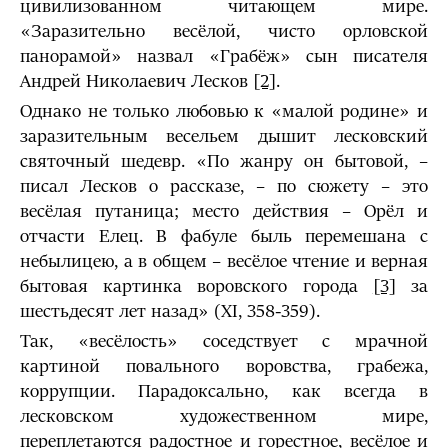
цивилизованном читающем мире.
«Заразительно весёлой, чисто орловской
панорамой» назвал «Грабёж» сын писателя
Андрей Николаевич Лесков
[2]
.
Однако не только любовью к «малой родине» и
заразительным весельем дышит лесковский
святочный шедевр. «По жанру он бытовой, –
писал Лесков о рассказе, – по сюжету – это
весёлая путаница; место действия – Орёл и
отчасти Елец. В фабуле быль перемешана с
небылицею, а в общем – весёлое чтение и верная
бытовая картинка воровского города
[3]
за
шестьдесят лет назад» (ХI, 358-359).
Так, «весёлость» соседствует с мрачной
картиной повального воровства, грабежа,
коррупции. Парадоксально, как всегда в
лесковском художественном мире,
переплетаются радостное и горестное, весёлое и