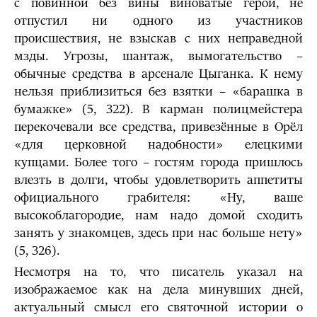
с повинной без вины виноватые герои, не
отпустил ни одного из участников
происшествия, не взыскав с них неправедной
мзды. Угрозы, шантаж, вымогательство –
обычные средства в арсенале Цыганка. К нему
нельзя приблизиться без взятки – «барашка в
бумажке» (5, 322). В карман полицмейстера
перекочевали все средства, привезённые в Орёл
«для церковной надобности» елецкими
купцами. Более того – гостям города пришлось
влезть в долги, чтобы удовлетворить аппетиты
официального грабителя: «Ну, ваше
высокоблагородие, нам надо домой сходить
занять у знакомцев, здесь при нас больше нету»
(5, 326).
Несмотря на то, что писатель указал на
изображаемое как на дела минувших дней,
актуальный смысл его святочной истории о