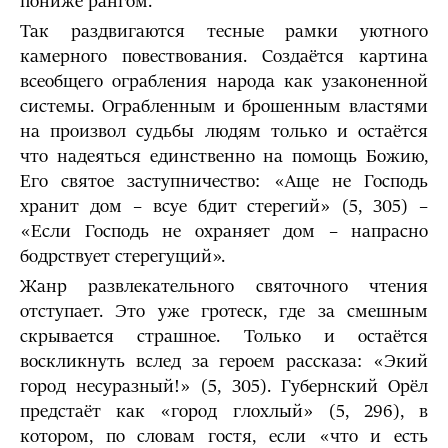
пониже рангом.
Так раздвигаются тесные рамки уютного
камерного повествования. Создаётся картина
всеобщего ограбления народа как узаконенной
системы. Ограбленным и брошенным властями
на произвол судьбы людям только и остаётся
что надеяться единственно на помощь Божию,
Его святое заступничество: «Аще не Господь
хранит дом – всуе бдит стерегий» (5, 305) –
«Если Господь не охраняет дом – напрасно
бодрствует стерегущий».
Жанр развлекательного святочного чтения
отступает. Это уже гротеск, где за смешным
скрывается страшное. Только и остаётся
воскликнуть вслед за героем рассказа: «Экий
город несуразный!» (5, 305). Губернский Орёл
предстаёт как «город глохлый» (5, 296), в
котором, по словам гостя, если «что и есть