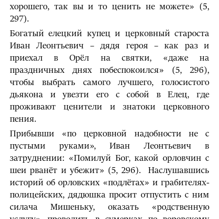
хорошего, так вы и то ценить не можете» (5,
297).
Богатый елецкий купец и церковный староста
Иван Леонтьевич – дядя героя – как раз и
приехал в Орёл на святки, «даже на
праздничных днях побеспокоился» (5, 296),
чтобы выбрать самого лучшего, голосистого
дьякона и увезти его с собой в Елец, где
проживают ценители и знатоки церковного
пения.
Прибывши «по церковной надобности не с
пустыми руками», Иван Леонтьевич в
затруднении: «Помилуй Бог, какой орловчин с
шеи рванёт и убежит» (5, 296). Наслушавшись
историй об орловских «подлётах» и грабителях-
полицейских, дядюшка просит отпустить с ним
силача Мишеньку, оказать «родственную