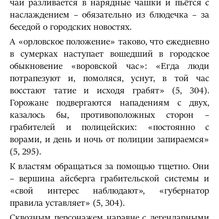
чай разливается в нарядные чашки и пьётся с
наслаждением – обязательно из блюдечка – за
беседой о городских новостях.
А «орловское положение» таково, что ежедневно
в сумерках наступает вошедший в городское
обыкновение «воровской час»: «Егда люди
потрапезуют и, помоляся, уснут, в той час
восстают татие и исходя грабят» (5, 304).
Горожане подвергаются нападениям с двух,
казалось бы, противоположных сторон –
грабителей и полицейских: «постоянно с
ворами, и день и ночь от полиции запираемся»
(5, 295).
К властям обращаться за помощью тщетно. Они
– вершина айсберга грабительской системы и
«свой интерес наблюдают», «губернатор
правила уставляет» (5, 304).
Сквозным персонажем наравне с легендарными