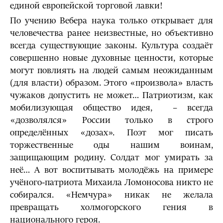
единой европейской торговой лавки!
По учению Вебера наука только открывает для
человечества ранее неизвестные, но объективно
всегда существующие законы. Культура создаёт
совершенно новые духовные ценности, которые
могут повлиять на людей самым неожиданным
(для власти) образом. Этого «произвола» власть
чужаков допустить не может… Патриотизм, как
мобилизующая общество идея, – всегда
«дозволялся» России только в строго
определённых «дозах». Поэт мог писать
торжественные оды нашим воинам,
защищающим родину. Солдат мог умирать за
неё… А вот воспитывать молодёжь на примере
учёного-патриота Михаила Ломоносова никто не
собирался. «Немчура» никак не желала
превращать холмогорского гения в
национального героя.