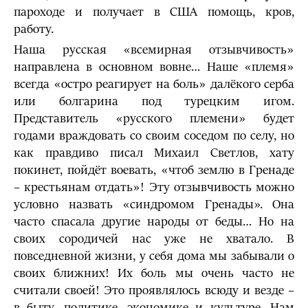
пароходе и получает в США помощь, кров,
работу.
Наша русская «всемирная отзывчивость»
направлена в основном вовне… Наше «племя»
всегда «остро реагирует на боль» далёкого серба
или болгарина под турецким игом.
Представитель «русского племени» будет
годами враждовать со своим соседом по селу, но
как правдиво писал Михаил Светлов, хату
покинет, пойдёт воевать, «чтоб землю в Гренаде
– крестьянам отдать»! Эту отзывчивость можно
условно назвать «синдромом Гренады». Она
часто спасала другие народы от беды… Но на
своих сородичей нас уже не хватало. В
повседневной жизни, у себя дома мы забывали о
своих ближних! Их боль мы очень часто не
считали своей! Это проявлялось всюду и везде –
в быту, политике, экономике и культуре. Нам