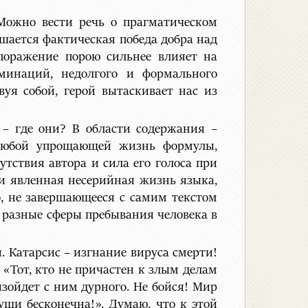
Можно вести речь о прагматическом
ршается фактическая победа добра над
 поражение порою сильнее влияет на
минаций, недолгого и формального
уя собой, герой вытаскивает нас из
 – где они? В области содержания –
з любой упрощающей жизнь формулы,
тствия автора и сила его голоса при
ии явленная несерийная жизнь языка,
, не завершающееся с самим текстом
 разные сферы пребывания человека в
. Катарсис – изгнание вируса смерти!
«Тот, кто не причастен к злым делам
зойдет с ним дурного. Не бойся! Мир
уши бесконечна!». Думаю, что к этой