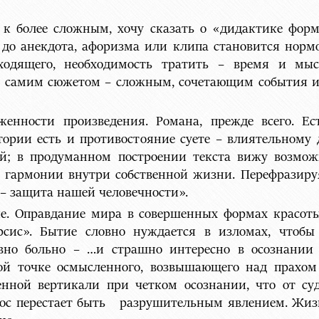
 к более сложным, хочу сказать о «дидактике фор
до анекдота, афоризма или клипа становится нормо
сходящего, необходимость тратить – время и мыс
у самим сюжетом – сложным, сочетающим события и р
енности произведения. Романа, прежде всего. Ес
тории есть и противостояние суете – влиятельному 
; в продуманном построении текста вижу возможн
гармонии внутри собственной жизни. Перефразиру
– защита нашей человечности».
е. Оправдание мира в совершенных формах красоты.
рсис». Бытие словно нуждается в изломах, чтоб
но больно – …и страшно интересно в осознании ч
той точке осмысленного, возвышающего над прахом
енной вертикали при четком осознании, что от с
ос перестает быть разрушительным явлением. Жизнь