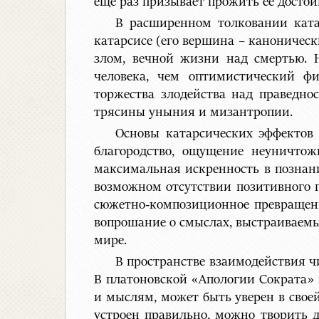
еще раз призывает прожить ее достой
В расширенном толковании ката
катарсисе (его вершина – каноническ
злом, вечной жизни над смертью. Н
человека, чем оптимистический ф
торжества злодейства над праведно
трясины уныния и мизантропии.
Основы катарсических эффектов
благородство, ощущение неуничтож
максимальная искренность в познани
возможном отсутствии позитивного г
сюжетно-композиционное превращени
вопрошание о смыслах, выстраиваемы
мире.
В пространстве взаимодействия чи
В платоновской «Апологии Сократа» 
и мыслям, может быть уверен в свое
устроен правильно, можно творить д