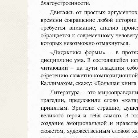
благоустроенности.
Двигаясь от простых аргументов
времени сокращение любой истории 
требуется внимание, анализ прои
обращается к современному человек
которых невозможно отмахнуться.
«Дидактика формы» – в протяж
дисциплине ума. В состоявшейся ис
читающий – на пути владения собой
обретению сюжетно-композиционной 
Каллимахом, скажу: «Большая книга 
Литература – это мирооправдани
трагедии, предложили слово «ката
принятым. Зрителю страшно, душев
великого героя и тебя самого. В э
создание эмоциональной и нравств
сюжетом, художественным словом ха