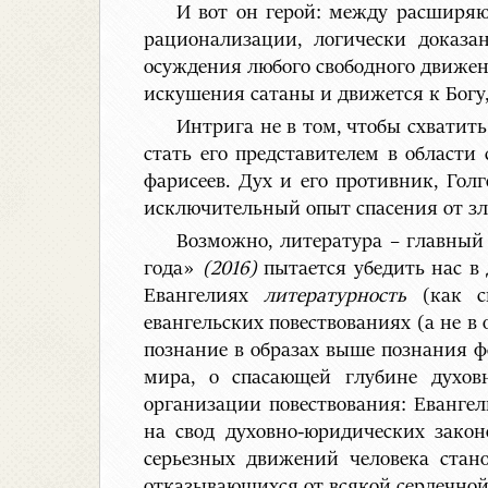
И вот он герой: между расширяю
рационализации, логически доказа
осуждения любого свободного движени
искушения сатаны и движется к Богу,
Интрига не в том, чтобы схватит
стать его представителем в области
фарисеев. Дух и его противник, Гол
исключительный опыт спасения от зл
Возможно, литература – главный
года»
(2016)
пытается убедить нас в
Евангелиях
литературность
(как св
евангельских повествованиях (а не в
познание в образах выше познания ф
мира, о спасающей глубине духовн
организации повествования: Евангел
на свод духовно-юридических закон
серьезных движений человека стан
отказывающихся от всякой сердечной