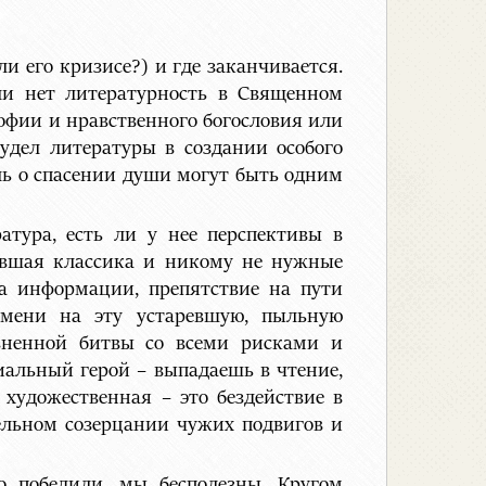
и его кризисе?) и где заканчивается.
ли нет литературность в Священном
фии и нравственного богословия или
удел литературы в создании особого
ль о спасении души могут быть одним
тура, есть ли у нее перспективы в
вшая классика и никому не нужные
та информации, препятствие на пути
емени на эту устаревшую, пыльную
изненной битвы со всеми рисками и
альный герой – выпадаешь в чтение,
художественная – это бездействие в
ельном созерцании чужих подвигов и
 победили, мы бесполезны. Кругом