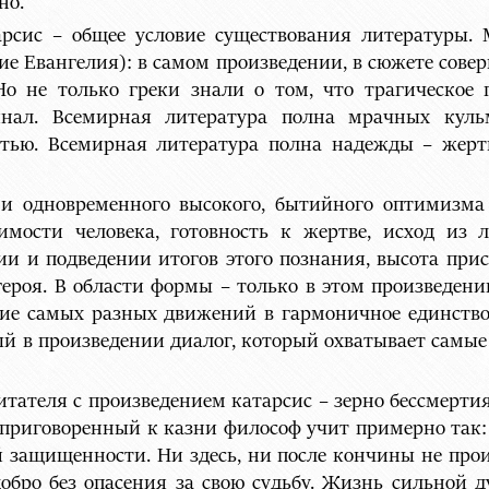
но.
рсис – общее условие существования литературы. 
ие Евангелия): в самом произведении, в сюжете сове
о не только греки знали о том, что трагическое
инал. Всемирная литература полна мрачных куль
стью. Всемирная литература полна надежды – жертв
 и одновременного высокого, бытийного оптимизма
имости человека, готовность к жертве, исход и
и и подведении итогов этого познания, высота прису
ероя. В области формы – только в этом произведен
е самых разных движений в гармоничное единство
й в произведении диалог, который охватывает самые
тателя с произведением катарсис – зерно бессмертия
приговоренный к казни философ учит примерно так: 
й защищенности. Ни здесь, ни после кончины не прои
обро без опасения за свою судьбу. Жизнь сильной д