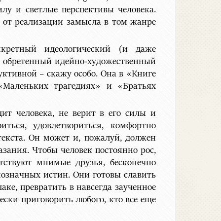
лу и светлые перспективы человека.
, от реализации замысла в том жанре
кретный идеологический (и даже
ет обретенный идейно-художественный
ктивной – скажу особо. Она в «Книге
 «Маленьких трагедиях» и «Братьях
дит человека, не верит в его силы и
ться, удовлетвориться, комфортно
текста. Он может и, пожалуй, должен
зания. Чтобы человек постоянно рос,
тствуют мнимые друзья, бесконечно
нозначных истин. Они готовы славить
аке, превратить в навсегда заученное
ески приговорить любого, кто все еще