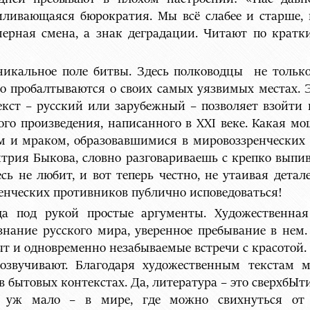
ливающаяся бюрократия. Мы всё слабее и старше, 
мерная смена, а знак деградации. Читают по кратк
никальное поле битвы. Здесь полководцы не тольк
но пробалтываются о своих самых уязвимых местах. 
кст – русский или зарубежный – позволяет взойти
ного произведения, написанного в XXI веке. Какая м
ом и мраком, образовавшимися в мировоззренческих
ия Быкова, словно разговариваешь с крепко выпи
сь не любит, и вот теперь честно, не утаивая детале
енческих противников публично исповедоваться!
а под рукой простые аргументы. Художественная 
нание русского мира, уверенное пребывание в нем
ыт и одновременно незабываемые встречи с красотой.
 озвучивают. Благодаря художественным текстам
 в бытовых контекстах. Да, литература – это сверхбЫ
к уж мало – в мире, где можно свихнуться о