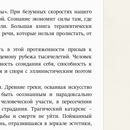
мы». При безумных скоростях нашего
й. Сознание экономит силы там, где
ли. Большая книга терапевтически
ечи, которые нельзя пролистать, от
ть в этой протяженности призыв к
демону рубежа тысячелетий. Человек
ость созидания себя, способность к
я и споря с эллинистическим поэтом
 Древние греки, осваивая искусство
ы быть осознанным и парадоксально
еловеческой участи, в пересечении
 страдания. Трагический катарсис –
удьбы и смерти не уйти. Пойманный
, отразившаяся в зеркале эстетики,