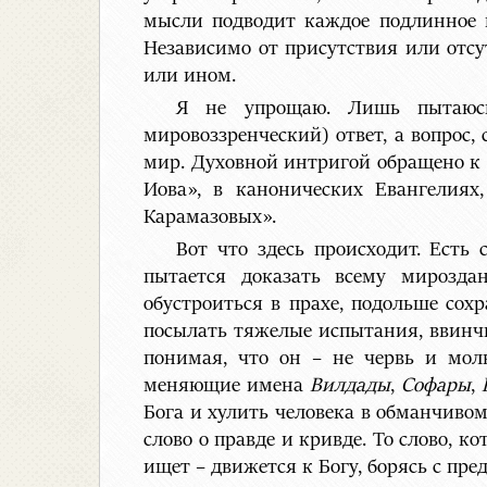
мысли подводит каждое подлинное п
Независимо от присутствия или отсу
или ином.
Я не упрощаю. Лишь пытаюсь
мировоззренческий) ответ, а вопрос
мир. Духовной интригой обращено к 
Иова», в канонических Евангелиях
Карамазовых».
Вот что здесь происходит. Есть
пытается доказать всему мирозда
обустроиться в прахе, подольше сох
посылать тяжелые испытания, ввинчи
понимая, что он – не червь и мол
меняющие имена
Вилдады
,
Софары
,
Бога и хулить человека в обманчивом
слово о правде и кривде. То слово, 
ищет – движется к Богу, борясь с пр