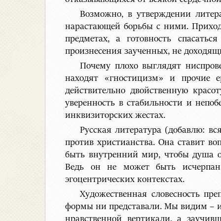
Возможно, в утверждении литер
нарастающей борьбы с ними. Приход
предметах, а готовность спасать
произнесения заученных, не доходящ
Почему плохо выглядят ниспрове
находят «гностицизм» и прочие 
действительно двойственную красот
уверенность в стабильности и непоб
инквизиторских жестах.
Русская литература (добавлю: вс
против христианства. Она ставит воп
быть внутренний мир, чтобы душа ок
Ведь он не может быть исчерпан
эгоцентрических контекстах.
Художественная словесность пр
формы ни представали. Мы видим – и 
нравственной вертикали, а заучив