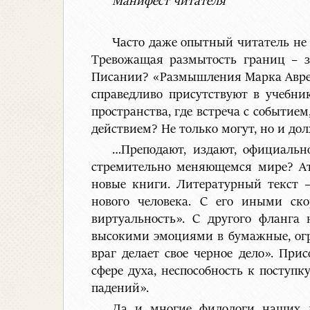
Манифест читателя
Часто даже опытный читатель не з
Тревожащая размытость границ – з
Писании? «Размышления Марка Аврел
справедливо присутствуют в учебни
пространства, где встреча с событи
действием? Не только могут, но и д
…Преподают, издают, официальн
стремительно меняющемся мире? А
новые книги. Литературный текст –
нового человека. С его иными ск
виртуальность». С другого фланга
высокими эмоциями в бумажные, огр
враг делает свое черное дело». Пр
сфере духа, неспособность к посту
падений».
Да и многие филологи наших д