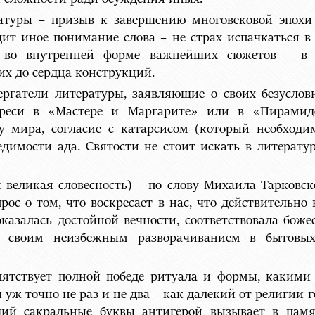
атуры – призыв к завершению многовековой эпохи
ит иное понимание слова – не страх испачкаться в
ся во внутренней форме важнейших сюжетов – в 
их до сердца конструкций.
ргатели литературы, заявляющие о своих безуслов
ереси в «Мастере и Маргарите» или в «Пирамид
у мира, согласие с катарсисом (который необход
едимости ада. Святости не стоит искать в литерат
я великая словесность) – по слову Михаила Тарковс
рос о том, что воскресает в нас, что действительн
азалась достойной вечности, соответствовала боже
 своим неизбежным разворачиванием в бытовых
епятствует полной победе ритуала и формы, каки
уж точно не раз и не два – как далекий от религии 
ший сакральные буквы антигерой вызывает в памя