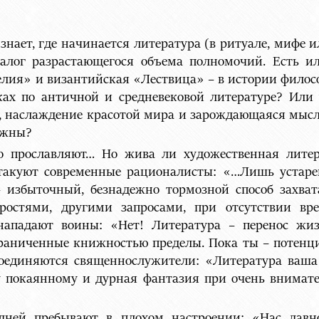
нает, где начинается литература (в ритуале, мифе ил
алог разрастающегося объема полномочий. Есть и
ия» и византийская «Лествица» – в истории филосо
ках по античной и средневековой литературе? Или 
ем, наслаждение красотой мира и зарождающаяся мыс
олжны?
о прославляют… Но жива ли художественная литера
такуют современные рационалисты: «…Лишь устаре
 избыточный, безнадежно тормозной способ захва
оростями, другими запросами, при отсутствии вр
 нападают воины: «Нет! Литература – перенос ж
аниченные книжностью пределы. Пока ты – потенци
исоединяются священнослужители: «Литература ваша 
пку покаянному и дурная фантазия при очень внимат
ней пребывают в плохом настроении: «Нас давно