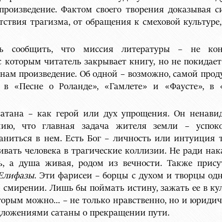
роизведение. Фактом своего творения доказывая си
тствия трагизма, от обращения к смеховой культуре
 сообщить, что миссия литературы – не кон
, с которым читатель закрывает книгу, но не покида
нам произведение. Об одной – возможно, самой проду
, в «Песне о Роланде», «Гамлете» и «Фаусте», в
 сатана – как герой или дух упрощения. Он ненави
нию, что главная задача жителя земли – успокои
раниться в нем. Есть Бог – личность или интуиция 
вать человека в трагические коллизии. Не ради нака
ь, а душа живая, родом из вечности. Также прису
Елифазы
. Эти фарисеи – борцы с духом и творцы од
 смирении. Лишь бы поймать истину, зажать ее в кул
которым можно… – не только нравственно, но и юридич
едложениями сатаны о прекращении пути.