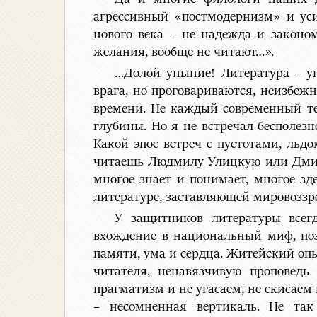
агрессивный «постмодернизм» и уси
нового века – не надежда и законо
желания, вообще не читают…».
…Долой уныние! Литература – у
врага, но проговариваются, неизбеж
времени. Не каждый современный те
глубины. Но я не встречал бесполез
Какой эпос встреч с пустотами, льд
читаешь Людмилу Улицкую или Дмитр
многое знает и понимает, многое зде
литературе, заставляющей мировоззр
У защитников литературы всегд
вхождение в национальный миф, поз
памяти, ума и сердца. Житейский оп
читателя, ненавязчивую проповедь
прагматизм и не угасаем, не скисаем
– несомненная вертикаль. Не та