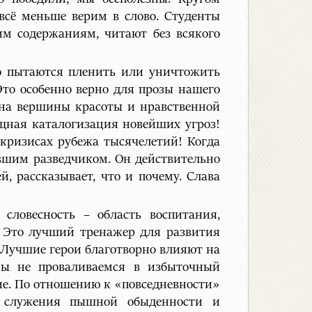
всё меньше верим в слово. Студенты
им содержаниям, читают без всякого
о пытаются пленить или уничтожить
Это особенно верно для прозы нашего
 на вершины красоты и нравственной
ощная каталогизация новейших угроз!
 кризисах рубежа тысячелетий! Когда
вшим разведчиком. Он действительно
й, рассказывает, что и почему. Слава
словесность – область воспитания,
. Это лучший тренажер для развития
 Лучшие герои благотворно влияют на
 мы не проваливаемся в избыточный
тие. По отношению к «повседневности»
т служения пышной обыденности и