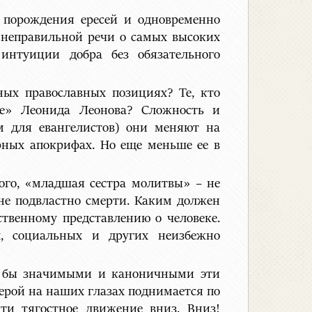
 порождения ересей и одновременно
 неправильной речи о самых высоких
интуиции добра без обязательного
ных православных позициях? Те, кто
е» Леонида Леонова? Сложность и
им для евангелистов) они меняют на
урных апокрифах. Но еще меньше ее в
кого, «младшая сестра молитвы» – не
о не подвластно смерти. Каким должен
ственному представлению о человеке.
, социальных и других неизбежно
ми бы значимыми и каноничными эти
герой на наших глазах поднимается по
ти тягостное движение вниз. Вниз!