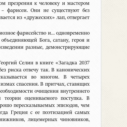
ом презрения к человеку и мастером
 – фарисеи. Они не существуют без
вается из «дружеских» лап, отвергает
гиозное фарисейство и… одновременно
 объединяющей Бога, сатану, героя и
роизведении разные, демонстрирующие
Георгий Селин в книге «Загадка 2037
без риска отвечу так. В канонических
сказывается во многом. В четырех
низмах спасения. В притчах, ставящих
 необходимости очищения внутреннего
й теории оцениваемого поступка. В
орошо пересказываемых эпизодов, чем
огда Греция с ее поэтизацией самых
книжников, лицемерных чиновников,