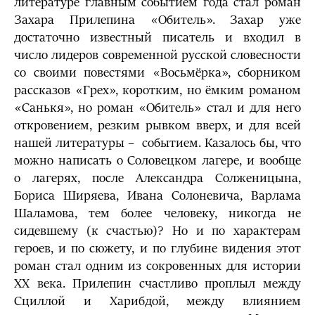
литературе главным событием года стал роман
Захара Прилепина «Обитель». Захар уже
достаточно известный писатель и входил в
число лидеров современной русской словесности
со своими повестями «Восьмёрка», сборником
рассказов «Грех», коротким, но ёмким романом
«Санькя», но роман «Обитель» стал и для него
откровением, резким рывком вверх, и для всей
нашей литературы – событием. Казалось бы, что
можно написать о Соловецком лагере, и вообще
о лагерях, после Александра Солженицына,
Бориса Ширяева, Ивана Солоневича, Варлама
Шаламова, тем более человеку, никогда не
сидевшему (к счастью)? Но и по характерам
героев, и по сюжету, и по глубине видения этот
роман стал одним из сокровенных для истории
ХХ века. Прилепин счастливо проплыл между
Сциллой и Харибдой, между влиянием