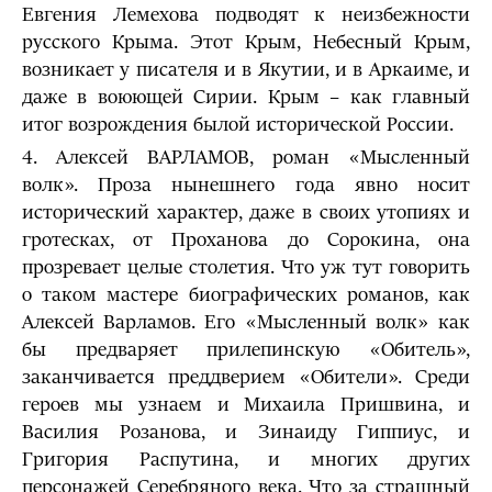
Евгения Лемехова подводят к неизбежности
русского Крыма. Этот Крым, Небесный Крым,
возникает у писателя и в Якутии, и в Аркаиме, и
даже в воюющей Сирии. Крым – как главный
итог возрождения былой исторической России.
4. Алексей ВАРЛАМОВ, роман «Мысленный
волк». Проза нынешнего года явно носит
исторический характер, даже в своих утопиях и
гротесках, от Проханова до Сорокина, она
прозревает целые столетия. Что уж тут говорить
о таком мастере биографических романов, как
Алексей Варламов. Его «Мысленный волк» как
бы предваряет прилепинскую «Обитель»,
заканчивается преддверием «Обители». Среди
героев мы узнаем и Михаила Пришвина, и
Василия Розанова, и Зинаиду Гиппиус, и
Григория Распутина, и многих других
персонажей Серебряного века. Что за страшный