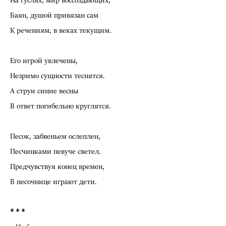
На гуслях, мир воссоздающих,
Баян, душой привязан сам
К речениям, в веках текущим.
Его игрой увлечены,
Незримо сущности теснятся.
А струи синие весны
В ответ погибельно круглятся.
Песок, забвеньем ослеплен,
Песчинками певуче светел.
Предчувствуя конец времен,
В песочнице играют дети.
* * *