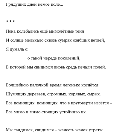
Грядущих дней немое поле…
* * *
Пока колебались ещё мимолётные тени
И солнце мелькало сквозь сумрак озябших ветвей,
Я думала о:
о такой череде поколений,
В которой мы свидимся вновь средь печали полей.
Волшебною палочкой время легонько коснётся
Шумящих деревьев, огромных, корявых, сырых.
Всё помнящих, помнящих, что в круговерти несётся –
Всё мимо и мимо стоящих устойчиво их.
Мы свидимся, свидимся – жалость жалея утраты.