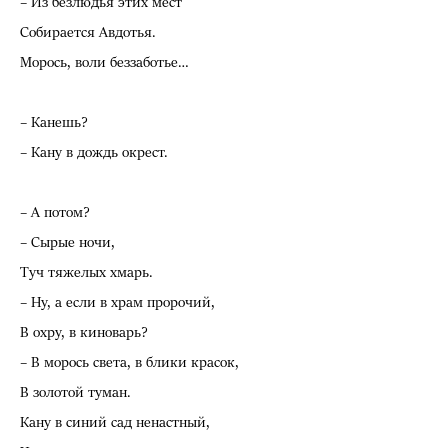
– Из безлюдья этих мест
Собирается Авдотья.
Морось, воли беззаботье…
– Канешь?
– Кану в дождь окрест.
– А потом?
– Сырые ночи,
Туч тяжелых хмарь.
– Ну, а если в храм пророчий,
В охру, в киноварь?
– В морось света, в блики красок,
В золотой туман.
Кану в синий сад ненастный,