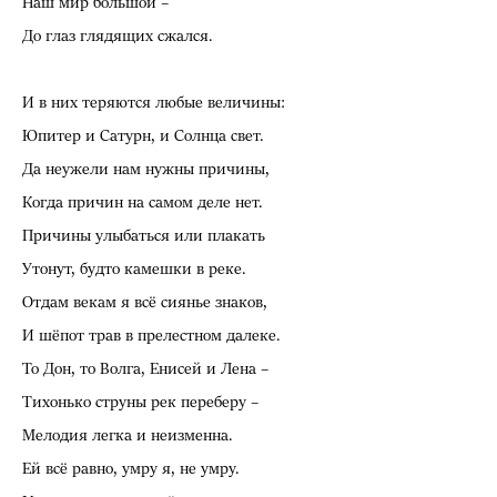
Наш мир большой –
До глаз глядящих сжался.
И в них теряются любые величины:
Юпитер и Сатурн, и Солнца свет.
Да неужели нам нужны причины,
Когда причин на самом деле нет.
Причины улыбаться или плакать
Утонут, будто камешки в реке.
Отдам векам я всё сиянье знаков,
И шёпот трав в прелестном далеке.
То Дон, то Волга, Енисей и Лена –
Тихонько струны рек переберу –
Мелодия легка и неизменна.
Ей всё равно, умру я, не умру.