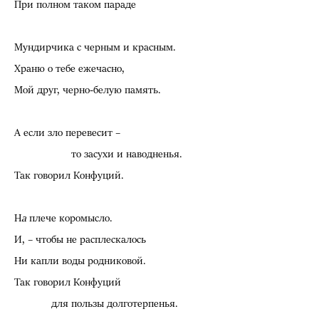
При полном таком параде
Мундирчика с черным и красным.
Храню о тебе ежечасно,
Мой друг, черно-белую память.
А если зло перевесит –
то засухи и наводненья.
Так говорил Конфуций.
Н
а
плече коромысло.
И, – чтобы не расплескалось
Ни капли воды родниковой.
Так говорил Конфуций
для пользы долготерпенья.