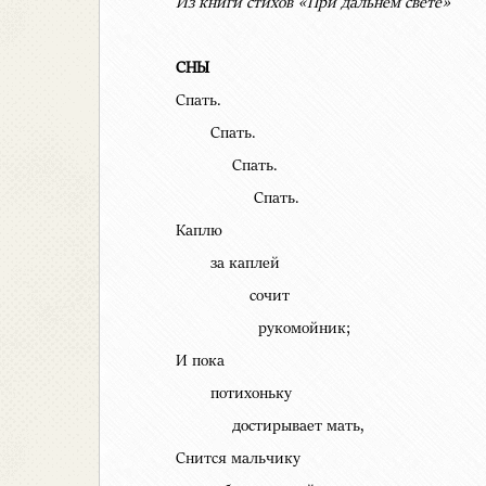
Из книги стихов «При дальнем свете»
СНЫ
Спать.
Спать.
Спать.
Спать.
Каплю
за каплей
сочит
рукомойник;
И пока
потихоньку
достирывает мать,
Снится мальчику