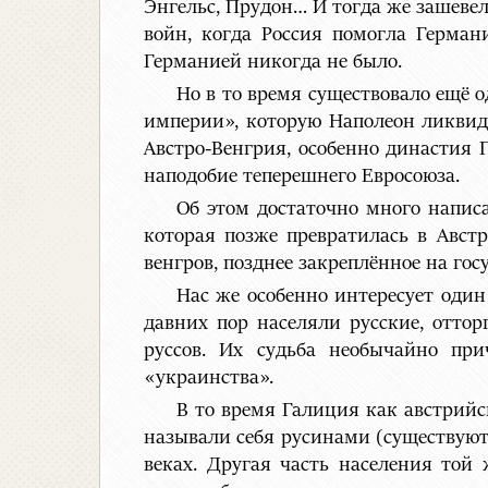
Энгельс, Прудон… И тогда же зашевел
войн, когда Россия помогла Герман
Германией никогда не было.
Но в то время существовало ещё 
империи», которую Наполеон ликвиди
Австро-Венгрия, особенно династия 
наподобие теперешнего Евросоюза.
Об этом достаточно много напис
которая позже превратилась в Авст
венгров, позднее закреплённое на гос
Нас же особенно интересует один
давних пор населяли русские, отто
руссов. Их судьба необычайно пр
«украинства».
В то время Галиция как австрийс
называли себя русинами (существуют 
веках. Другая часть населения той 