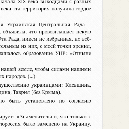
 начала ХIХ века выходцами с разных
 века эта территория получила гордое
ая Украинская Центральная Рада –
, объявила, что провозглашает некую
а Рада, никем не избранная, но всё-
ельным из них, с моей точки зрения,
глашалось образование УНР: «Отныне
на нашей земле, чтобы силами нашими
х народов. (…)
мущественно украинцами: Киевщина,
ина, Таврия (без Крыма).
но быть установлено по согласию
рует: «Знаменательно, что только с
лороссия было заменено на Украину.