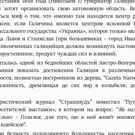
сстания 1848 года (Николаем I) губернатор Галици
и хотят организовать свою автономную область. В
ться миф о том, что именно там находится центр р
 ясен: если Галичина является центром исконной 
ассального государства «Украина», которое только я
а Львов и Станислав (при большевиках – город Ива
 ополяченных галицийцев должна возникнуть настоящ
торостепенное, продукт чуждых сил и влияний.
талась одной из беднейших областей Австро-Венгри
ванная показать достижения Галиции в различны
ти, полностью построенном из дерева, "Gazeta Narod
шленность, дремлющая до сих пор в колыбели, до
стический журнал "Страхопудъ" поместил "Путе
сетителей выставки», в котором на вопрос: "
Як на
льно – Голилея, для того, що в ней живёт множес
 юдейское
".
 бедность подавляющего большинства населения, 