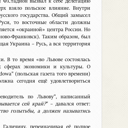
и Ф.Стадион вызвал к себе делегацию
ерх взяло польское влияние. Внутри
усского государства. Общий замысел
Руси, то восточные области должны
вляется «окраиной» центра России. Но
ново-Франковск). Таким образом, был
ая Украина – Русь, а вся территория
и. В то время «во Львове состоялась
х сферах экономики и культуры. О
owa" (польская газета того времени)
лжна сегодня ещё удовлетвориться
водитель по Львову", написанный
зывается сей край?
" – давался ответ:
тво голытьбы, а должен называтись
Галичину, переиначивая её полное