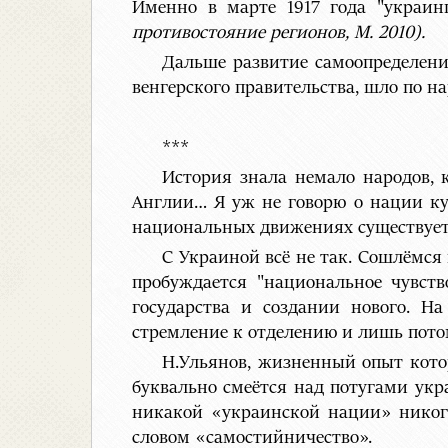
Именно в марте 1917 года "украи
противостояние регионов, М. 2010).
Дальше развитие самоопределени
венгерского правительства, шло по 
***
История знала немало народов, 
Англии… Я уж не говорю о нации ку
национальных движениях существует 
С Украиной всё не так. Сошлёмся 
пробуждается "национальное чувств
государства и создании нового. Н
стремление к отделению и лишь пото
Н.Ульянов, жизненный опыт кот
буквально смеётся над потугами укр
никакой «украинской нации» никогд
словом «самостийничество».