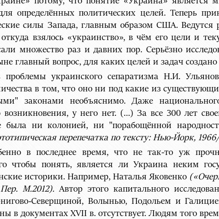
раине» потому, что понятие «Украина» является м
для определённых политических целей. Теперь при
ские силы Запада, главным образом США. Ведутся ра
, откуда взялось «украинство», в чём его цели и те
али множество раз и давних пор. Серьёзно исследо
ыне главный вопрос, для каких целей и задач создано
 проблемы украинского сепаратизма Н.И. Ульяно
ичества в том, что оно ни под какие из существую
ми" законами необъяснимо. Даже национального
возникновения, у него нет. (…) За все 300 лет сво
не была ни колонией, ни "порабощённой народно
тотипическая перепечатка по тексту: Нью-Йорк, 1966/, 
бенно в последнее время, что не так-то уж проч
го чтобы понять, является ли Украина неким госу
инские историки. Например, Наталья Яковенко
(«Очер
Пер. М.2012).
Автор этого капитального исследова
рнигово-Северщиной, Волынью, Подольем и Галици
ы в документах ХVII в. отсутствует. Людям того вре