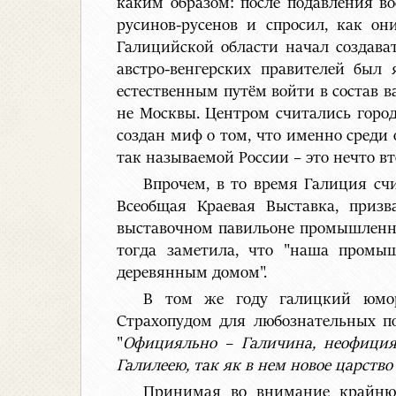
каким образом: после подавления во
русинов-русенов и спросил, как он
Галицийской области начал создава
австро-венгерских правителей был
естественным путём войти в состав в
не Москвы. Центром считались город
создан миф о том, что именно среди
так называемой России – это нечто в
Впрочем, в то время Галиция счи
Всеобщая Краевая Выставка, приз
выставочном павильоне промышленнос
тогда заметила, что "наша промы
деревянным домом".
В том же году галицкий юмори
Страхопудом для любознательных по
"
Официяльно – Галичина, неофиция
Галилеею, так як в нем новое царство
Принимая во внимание крайнюю