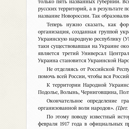
только пять названных губерний. Вс
русских территорий, а в результате 
название Новороссии. Так образовали
Теперь нужно сказать, как фо
организация, созданная группой укр
Украинскую народную республику (УН
таки существовавшая на Украине око
является третий Универсал Централ
Украина становится Украинской Наро
Не отделяясь от Российской Респ
помочь всей России, чтобы вся Росси
К территории Народной Украинс
Подолье, Волынь, Черниговщина, Пол
Окончательное определение г
организованной воли народов».
(Цит.
По этому поводу известный исто
февраля 1917 года в официальных п