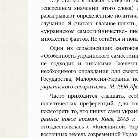
Эту статью я назвал «Миф об Ук
теперешнем значении этого слова) 
разыгрывают определённые политиче
случайно. Я считаю: главное понять
«украинском самостийничестве» пис
множество фактов. Но остаётся и пон
Один их серьёзнейших знатоков
«Особенность украинского самостийн
не подходит и никакими "железны
необходимого оправдания для своего 
Государства, Малороссия-Украина 
украинского сепаратизма, М. 1996 /фо
Часто приходится слышать, осо
политических преференций. Для то
посмотреть то, что пишут сами укра
раннее новое время», Киев, 2005 г. 
отождествлялась с «Киевщиной, Че
восточных земель современной Украин