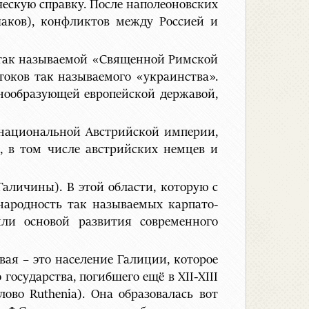
ческую справку. После наполеоновских
чаков), конфликтов между Россией и
й так называемой «Священной Римской
токов так называемого «украинства».
ьнообразующей европейской державой,
онациональной Австрийской империи,
, в том числе австрийских немцев и
аличины). В этой области, которую с
народность так называемых карпато-
ли основой развития современного
вая – это население Галиции, которое
осударства, погибшего ещё в ХII-ХIII
ово Ruthenia). Она образовалась вот