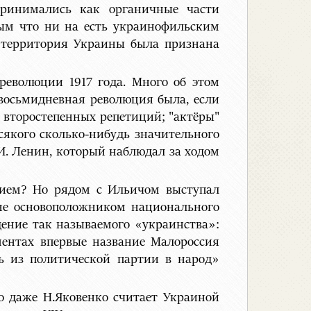
принимались как органичные части
ым что ни на есть украинофильским
е территория Украины была признана
революции 1917 года. Много об этом
 восьмидневная революция была, если
и второстепенных репетиций; "актёры"
всякого сколько-нибудь значительного
.И. Ленин, который наблюдал за ходом
нием? Но рядом с Ильичом выступал
не основоположником национального
дение так называемого «украинства»:
ментах впервые название Малороссия
ь из политической партии в народ»
о даже Н.Яковенко считает Украиной