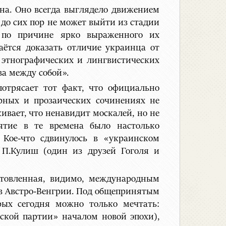
на. Оно всегда выглядело движением
до сих пор не может выйти из стадии
, по причине ярко выраженного их
аётся доказать отличие украинца от
, этнографических и лингвистических
а между собой».
отрясает тот факт, что официально
рных и прозаических сочинениях не
ивает, что ненавидит москалей, но не
ятие в те времена было настолько
Кое-что сдвинулось в «украинском
 П.Кулиш (один из друзей Гоголя и
отовленная, видимо, международным
 в Австро-Венгрии. Под общепринятым
рых сегодня можно только мечтать:
ской партии» началом новой эпохи),