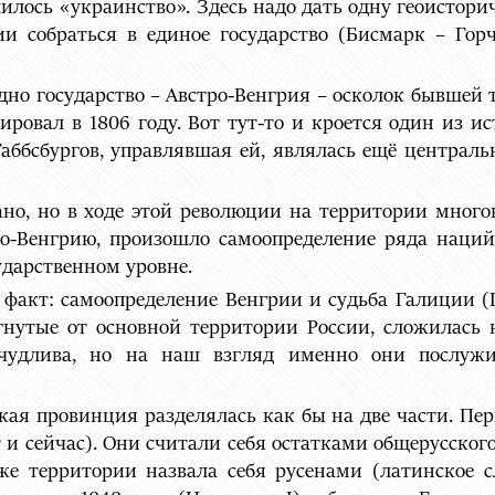
илось «украинство». Здесь надо дать одну геоистори
ии собраться в единое государство (Бисмарк – Гор
одно государство – Австро-Венгрия – осколок бывше
ровал в 1806 году. Вот тут-то и кроется один из ис
Габбсбургов, управлявшая ей, являлась ещё централ
ано, но в ходе этой революции на территории мног
ро-Венгрию, произошло самоопределение ряда наций
ударственном уровне.
 факт: самоопределение Венгрии и судьба Галиции (Г
ргнутые от основной территории России, сложилась 
ичудлива, но на наш взгляд именно они послужи
кая провинция разделялась как бы на две части. Пер
и сейчас). Они считали себя остатками общерусского г
же территории назвала себя русенами (латинское сл