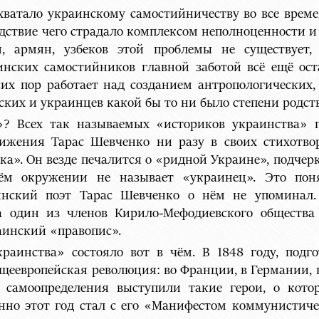
ватало украинскому самостийничеству во все време
дствие чего страдало комплексом неполноценности и 
н, армян, узбеков этой проблемы не существует
инских самостийников главной заботой всё ещё ост
сих пор работает над созданием антропологических
ких и украинцев какой бы то ни было степени родств
»? Всех так называемых «историков украинства» п
ижения Тарас Шевченко ни разу в своих стихотво
ка». Он везде печалится о «ридной Украине», подчерк
оём окружении не называет «украинец». Это пон
инский поэт Тарас Шевченко о нём не упоминал. 
а один из членов Кирило-Мефодиевского общества
раинский «правопис».
раинства» состояло вот в чём. В 1848 году, подг
бщеевропейская революция: во Франции, в Германии,
 самоопределения выступили такие герои, о кото
енно этот год стал с его «Манифестом коммунистиче