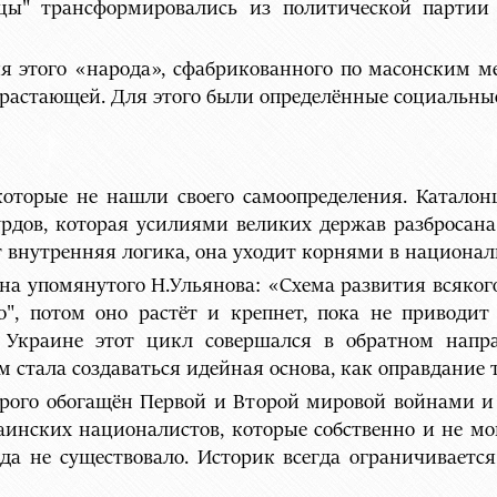
нцы" трансформировались из политической парти
я этого «народа», сфабрикованного по масонским м
нарастающей. Для этого были определённые социальны
которые не нашли своего самоопределения. Катало
рдов, которая усилиями великих держав разбросана 
внутренняя логика, она уходит корнями в национал
на упомянутого Н.Ульянова: «Схема развития всякого
о", потом оно растёт и крепнет, пока не приводи
а Украине этот цикл совершался в обратном напр
м стала создаваться идейная основа, как оправдание
орого обогащён Первой и Второй мировой войнами 
аинских националистов, которые собственно и не м
а не существовало. Историк всегда ограничивается