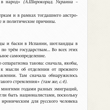
и в народ»
(А.Широкорад. Украина –
еркам и в рамках тогдашнего австро-
е и политические причины.
нцы и баски в Испании, шотландцы в
по трём государствам… Во всех этих
ьное самоопределение.
 сепаратизма такова: сначала, якобы,
т к мысли об отделении от прежнего
авлении. Там сначала обнаружилось
 такого стремления»
(там же, с.4).
и многими годами разных эмиграций,
огли быть националистами, поскольку
 ироническим для русского человека