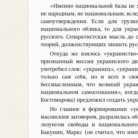
«Именно национальной базы не х
не народным, не национальным, всле
самоутверждения. Если для грузи
национального облика, то для укра
русского. Сепаратистская мысль до 
теорий, долженствующих лишить русс
Откуда же взялось «украинство
признанный мессия украинского дв
употребил слов: «украинец», «украин
только сам себя, но и всех в св
бессмысленным, что великий укра
национальном самосознании», когд
Костомарова) предложил создать ук
Но главное в формировании «ук
масонским заговором, разразилась о
лозунгом свободы и национального
Бакунин, Маркс (он считал, что им