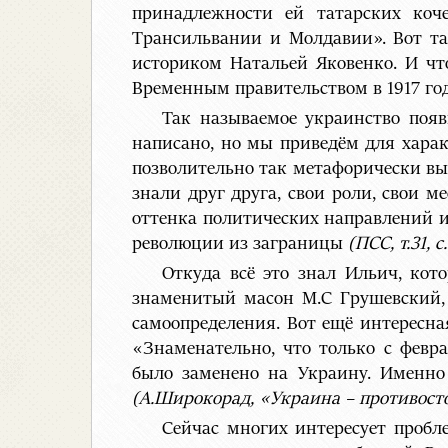
принадлежности ей татарских коч
Трансильвании и Молдавии». Вот т
историком Натальей Яковенко. И чт
Временным правительством в 1917 год
Так называемое украинство появ
написано, но мы приведём для харак
позволительно так метафорически выр
знали друг друга, свои роли, свои м
оттенка политических направлений и 
революции из заграницы
(ПСС, т.31, с.
Откуда всё это знал Ильич, ко
знаменитый масон М.С Грушевский,
самоопределения. Вот ещё интересна
«Знаменательно, что только с февр
было заменено на Украину. Именно
(А.Широкорад, «Украина – противостоян
Сейчас многих интересует пробл