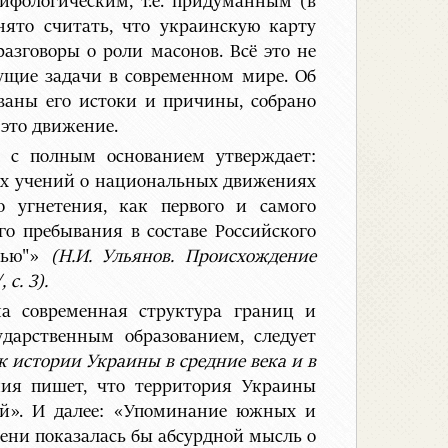
ифологическим, т.е. придуманным (в
нято считать, что украинскую карту
зговоры о роли масонов. Всё это не
кущие задачи в современном мире. Об
ваны его истоки и причины, собрано
 это движение.
в с полным основанием утверждает:
щих учений о национальных движениях
 угнетения, как первого и самого
его пребывания в составе Российского
стью"»
(Н.И. Ульянов. Происхождение
с. 3).
на современная структура границ и
дарственным образованием, следует
к истории Украины в средние века и в
ния пишет, что территория Украины
ей». И далее: «Упоминание южных и
мени показалась бы абсурдной мысль о