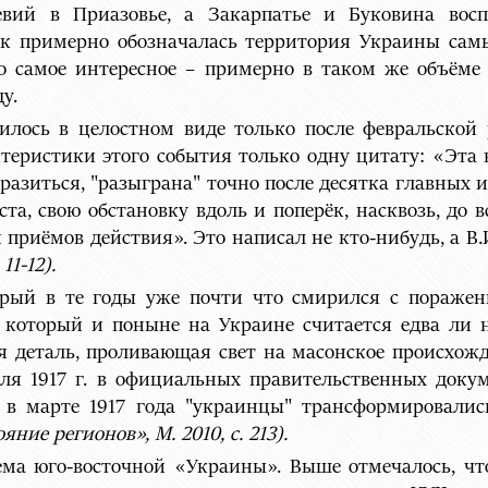
евий в Приазовье, а Закарпатье и Буковина вос
ак примерно обозначалась территория Украины сам
о самое интересное – примерно в таком же объём
у.
илось в целостном виде только после февральской 
теристики этого события только одну цитату: «Эта
азиться, "разыграна" точно после десятка главных 
еста, свою обстановку вдоль и поперёк, насквозь, до 
приёмов действия». Это написал не кто-нибудь, а В
 11-12).
торый в те годы уже почти что смирился с пораже
 который и поныне на Украине считается едва ли 
я деталь, проливающая свет на масонское происхож
аля 1917 г. в официальных правительственных доку
 в марте 1917 года "украинцы" трансформировалис
ие регионов», М. 2010, с. 213).
ема юго-восточной «Украины». Выше отмечалось, чт