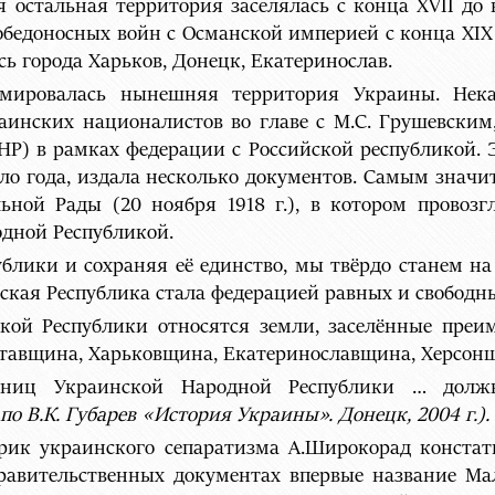
я остальная территория заселялась с конца ХVII до
победоносных войн с Османской империей с конца ХIХ
сь города Харьков, Донецк, Екатеринослав.
рмировалась нынешняя территория Украины. Нек
аинских националистов во главе с М.С. Грушевским
Р) в рамках федерации с Российской республикой. Эт
ло года, издала несколько документов. Самым значит
ьной Рады (20 ноября 1918 г.), в котором провоз
дной Республикой.
ублики и сохраняя её единство, мы твёрдо станем 
йская Республика стала федерацией равных и свободны
кой Республики относятся земли, заселённые преи
тавщина, Харьковщина, Екатеринославщина, Херсонщ
раниц Украинской Народной Республики … долж
 по В.К. Губарев «История Украины». Донецк, 2004 г.).
рик украинского сепаратизма А.Широкорад констати
равительственных документах впервые название Ма