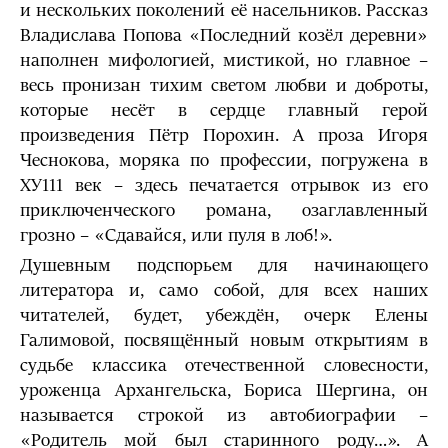
и нескольких поколений её насельников. Рассказ
Владислава Попова «Последний козёл деревни»
наполнен мифологией, мистикой, но главное –
весь пронизан тихим светом любви и доброты,
которые несёт в сердце главный герой
произведения Пётр Порохин. А проза Игоря
Чеснокова, моряка по профессии, погружена в
ХУ111 век – здесь печатается отрывок из его
приключенческого романа, озаглавленный
грозно – «Сдавайся, или пуля в лоб!».
Душевным подспорьем для начинающего
литератора и, само собой, для всех наших
читателей, будет, убеждён, очерк Елены
Галимовой, посвящённый новым открытиям в
судьбе классика отечественной словесности,
уроженца Архангельска, Бориса Шергина, он
называется строкой из автобиографии –
«Родитель мой был старинного роду…». А