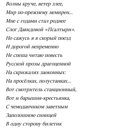
Волны круче, ветер злее,
Мир по-прежнему немирен…
Мне с годами стал роднее
Слог Давидовой «Псалтыри».
Но сажусь я в скорый поезд
И дорогой непременно
Не спеша читаю повесть
Русской прозы драгоценной
На скрижалях заоконных:
На просёлках, полустанках…
Вот смотритель станционный,
Вот и барышня-крестьянка,
С чемоданчиком заветным
Заполошною синицей
В одну сторону билетик