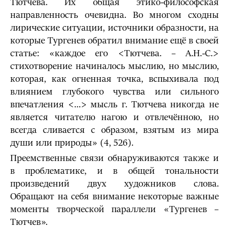
Тютчева. Их общая этико-философская
направленность очевидна. Во многом сходны
лирические ситуации, источники образности, на
которые Тургенев обратил внимание ещё в своей
статье: «каждое его <Тютчева. – А.Н.-С.>
стихотворение начиналось мыслию, но мыслию,
которая, как огненная точка, вспыхивала под
влиянием глубокого чувства или сильного
впечатления <…> мысль г. Тютчева никогда не
является читателю нагою и отвлечённою, но
всегда сливается с образом, взятым из мира
души или природы» (4, 526).
Преемственные связи обнаруживаются также и
в проблематике, и в общей тональности
произведений двух художников слова.
Обращают на себя внимание некоторые важные
моменты творческой параллели «Тургенев –
Тютчев».