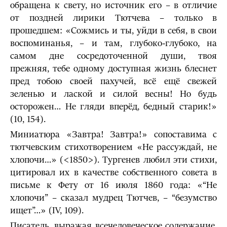
обращена к свету, но источник его – в отличие
от поздней лирики Тютчева – только в
прошедшем: «Сожмись и ты, уйди в себя, в свои
воспоминанья, – и там, глубоко-глубоко, на
самом дне сосредоточенной души, твоя
прежняя, тебе одному доступная жизнь блеснет
пред тобою своей пахучей, всё ещё свежей
зеленью и лаской и силой весны! Но будь
осторожен… Не гляди вперёд, бедный старик!»
(10, 154).
Миниатюра «Завтра! Завтра!» сопоставима с
тютчевским стихотворением «Не рассуждай, не
хлопочи…» (<1850>). Тургенев любил эти стихи,
цитировал их в качестве собственного совета в
письме к Фету от 16 июля 1860 года: «“Не
хлопочи” – сказал мудрец Тютчев, – “безумство
ищет”…» (IV, 109).
Писатель, выражая всечеловеческое содержание,