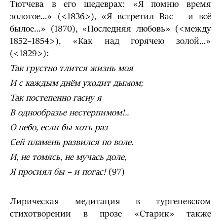
Тютчева в его шедеврах: «Я помню время
золотое…» (<1836>), «Я встретил Вас – и всё
былое…» (1870), «Последняя любовь» (<между
1852–1854>), «Как над горячею золой…»
(<1829>):
Так грустно тлится жизнь моя
И с каждым днём уходит дымом;
Так постепенно гасну я
В однообразье нестерпимом!..
О небо, если бы хоть раз
Сей пламень развился по воле.
И, не томясь, не мучась доле,
Я просиял бы – и погас!
(97)
Лирическая медитация в тургеневском
стихотворении в прозе «Старик» также