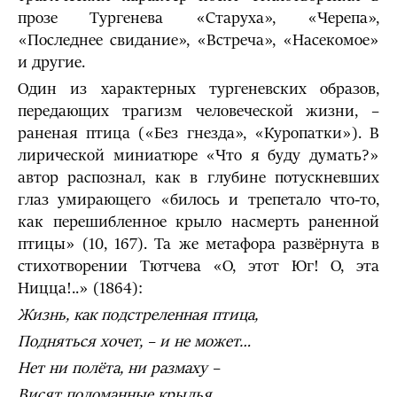
прозе Тургенева «Старуха», «Черепа»,
«Последнее свидание», «Встреча», «Насекомое»
и другие.
Один из характерных тургеневских образов,
передающих трагизм человеческой жизни, –
раненая птица («Без гнезда», «Куропатки»). В
лирической миниатюре «Что я буду думать?»
автор распознал, как в глубине потускневших
глаз умирающего «билось и трепетало что-то,
как перешибленное крыло насмерть раненной
птицы» (10, 167). Та же метафора развёрнута в
стихотворении Тютчева «О, этот Юг! О, эта
Ницца!..» (1864):
Жизнь, как подстреленная птица,
Подняться хочет, – и не может…
Нет ни полёта, ни размаху –
Висят поломанные крылья,