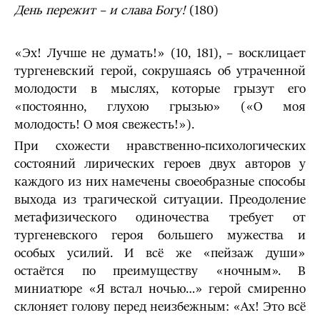
День пережит – и слава Богу!
(180)
«Эх! Лучше не думать!» (10, 181), – восклицает
тургеневский герой, сокрушаясь об утраченной
молодости в мыслях, которые грызут его
«постоянно, глухою грызью» («О моя
молодость! О моя свежесть!»).
При схожести нравственно-психологических
состояний лирических героев двух авторов у
каждого из них намечены своеобразные способы
выхода из трагической ситуации. Преодоление
метафизического одиночества требует от
тургеневского героя большего мужества и
особых усилий. И всё же «пейзаж души»
остаётся по преимуществу «ночным». В
миниатюре «Я встал ночью…» герой смиренно
склоняет голову перед неизбежным: «Ах! Это всё