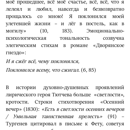
моё прошедшее, всё моё счастье, всё, всё, что я
лелеял и любил, навсегда и безвозвратно
прощалось со мною! Я поклонился моей
улетевшей жизни – и лёг в постель, как в
могилу» (10, 183). Эмоционально-
психологическая тональность созвучна
элегическим стихам в романе «Дворянское
гнездо»:
И я сжёг всё, чему поклонялся,
Поклонился всему, что сжигал.
(6, 85)
В истории духовно-душевных проявлений
лирического героя Тютчева больше «светлости»,
кротости. Строки стихотворения «Осенний
вечер» (1830):
«Есть в светлости осенних вечеров
/ Умильная таинственная прелесть»
(91) –
Тургенев цитировал в письме к Фету, советуя