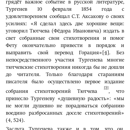
грядёт важное событие в русской литературе,
Тургенев 10 февраля 1854 года с
удовлетворением сообщал С.Т. Аксакову о своих
усилиях: «Я сделал здесь две хорошие вещи:
уговорил Тютчева (Фёдора Ивановича) издать в
свет собранные свои стихотворения и помог
Фету окончательно привести в порядок и
выправить свой перевод Горация»
[4]
. Без
непосредственного участия Тургенева многие
тютчевские стихотворения никогда бы не дошли
до читателя. Только благодаря стараниям
писателя было осуществлено первое издание
[5]
собрания стихотворений Тютчева
, что
принесло Тургеневу «душевную радость»: «мы
не могли душевно не порадоваться собранию
воедино разбросанных доселе стихотворений»
(4, 524).
Заслуга Тургенева также и в том, что он,