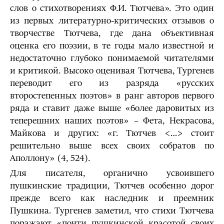
слов о стихотворениях Ф.И. Тютчева». Это один
из первых литературно-критических отзывов о
творчестве Тютчева, где дана объективная
оценка его поэзии, в те годы мало известной и
недостаточно глубоко понимаемой читателями
и критикой. Высоко оценивая Тютчева, Тургенев
переводит его из разряда «русских
второстепенных поэтов» в ранг авторов первого
ряда и ставит даже выше «более даровитых из
теперешних наших поэтов» – Фета, Некрасова,
Майкова и других: «г. Тютчев <…> стоит
решительно выше всех своих собратов по
Аполлону» (4, 524).
Для писателя, органично усвоившего
пушкинские традиции, Тютчев особенно дорог
прежде всего как наследник и преемник
Пушкина. Тургенев заметил, что стихи Тютчева
поражают «почти пушкинской красотой своих