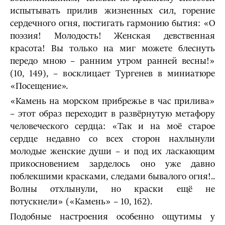
испытывать прилив жизненных сил, горение
сердечного огня, постигать гармонию бытия: «О
поэзия! Молодость! Женская девственная
красота! Вы только на миг можете блеснуть
передо мною – ранним утром ранней весны!»
(10, 149), – восклицает Тургенев в миниатюре
«Посещение».
«Камень на морском прибрежье в час прилива»
– этот образ переходит в развёрнутую метафору
человеческого сердца: «Так и на моё старое
сердце недавно со всех сторон нахлынули
молодые женские души – и под их ласкающим
прикосновением зарделось оно уже давно
поблекшими красками, следами бывалого огня!..
Волны отхлынули, но краски ещё не
потускнели» («Камень» – 10, 162).
Подобные настроения особенно ощутимы у