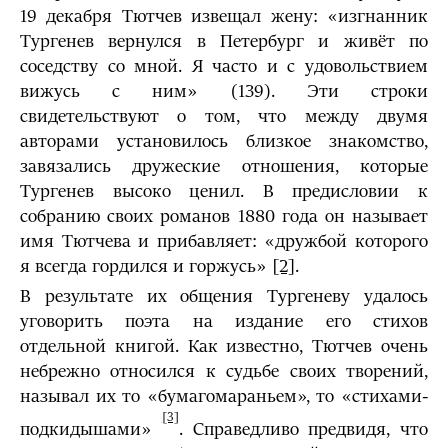
19 декабря Тютчев извещал жену: «изгнанник
Тургенев вернулся в Петербург и живёт по
соседству со мной. Я часто и с удовольствием
вижусь с ним» (139). Эти строки
свидетельствуют о том, что между двумя
авторами установилось близкое знакомство,
завязались дружеские отношения, которые
Тургенев высоко ценил. В предисловии к
собранию своих романов 1880 года он называет
имя Тютчева и прибавляет: «дружбой которого
я всегда гордился и горжусь»
[2]
.
В результате их общения Тургеневу удалось
уговорить поэта на издание его стихов
отдельной книгой. Как известно, Тютчев очень
небрежно относился к судьбе своих творений,
называл их то «бумагомараньем», то «стихами-
[3]
подкидышами»
. Справедливо предвидя, что