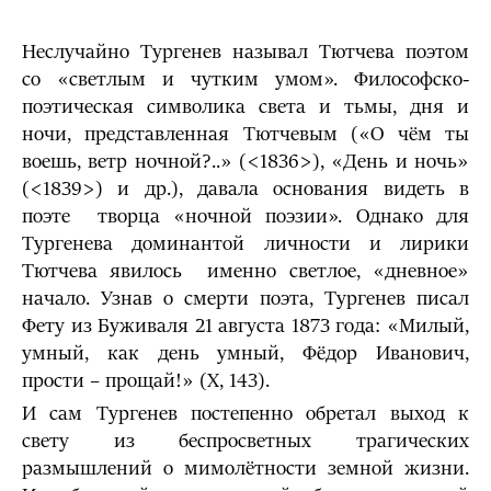
Неслучайно Тургенев называл Тютчева поэтом
со «светлым и чутким умом». Философско-
поэтическая символика света и тьмы, дня и
ночи, представленная Тютчевым («О чём ты
воешь, ветр ночной?..» (<1836>), «День и ночь»
(<1839>) и др.), давала основания видеть в
поэте творца «ночной поэзии». Однако для
Тургенева доминантой личности и лирики
Тютчева явилось именно светлое, «дневное»
начало. Узнав о смерти поэта, Тургенев писал
Фету из Буживаля 21 августа 1873 года: «Милый,
умный, как день умный, Фёдор Иванович,
прости – прощай!» (X, 143).
И сам Тургенев постепенно обретал выход к
свету из беспросветных трагических
размышлений о мимолётности земной жизни.