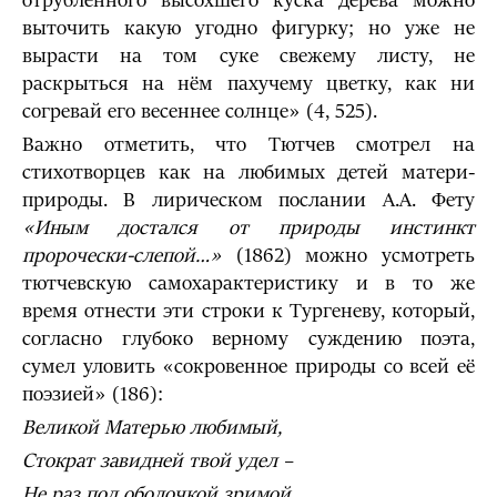
отрубленного высохшего куска дерева можно
выточить какую угодно фигурку; но уже не
вырасти на том суке свежему листу, не
раскрыться на нём пахучему цветку, как ни
согревай его весеннее солнце» (4, 525).
Важно отметить, что Тютчев смотрел на
стихотворцев как на любимых детей матери-
природы. В лирическом послании А.А. Фету
«Иным достался от природы инстинкт
пророчески-слепой…»
(1862) можно усмотреть
тютчевскую самохарактеристику и в то же
время отнести эти строки к Тургеневу, который,
согласно глубоко верному суждению поэта,
сумел уловить «сокровенное природы со всей её
поэзией» (186):
Великой Матерью любимый,
Стократ завидней твой удел –
Не раз под оболочкой зримой