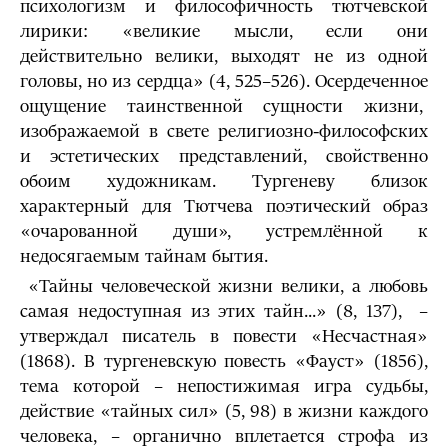
психологизм и философичность тютчевской
лирики: «великие мысли, если они
действительно велики, выходят не из одной
головы, но из сердца» (4, 525–526). Осердеченное
ощущение таинственной сущности жизни,
изображаемой в свете религиозно-философских
и эстетических представлений, свойственно
обоим художникам. Тургеневу близок
характерный для Тютчева поэтический образ
«очарованной души», устремлённой к
недосягаемым тайнам бытия.
«Тайны человеческой жизни велики, а любовь
самая недоступная из этих тайн...» (8, 137), –
утверждал писатель в повести «Несчастная»
(1868). В тургеневскую повесть «Фауст» (1856),
тема которой – непостижимая игра судьбы,
действие «тайных сил» (5, 98) в жизни каждого
человека, – органично вплетается строфа из