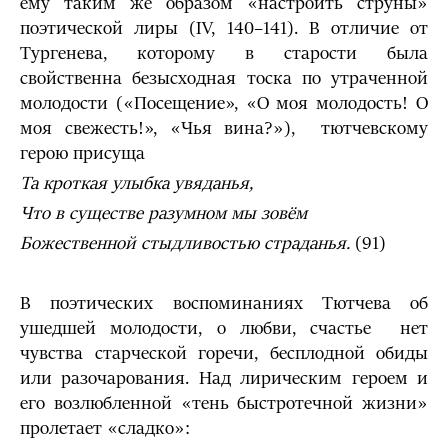
ему таким же образом «настроить струны»
поэтической лиры (IV, 140–141). В отличие от
Тургенева, которому в старости была
свойственна безысходная тоска по утраченной
молодости («Посещение», «О моя молодость! О
моя свежесть!», «Чья вина?»), тютчевскому
герою присуща
Та кроткая улыбка увяданья,
Что в существе разумном мы зовём
Божественной стыдливостью страданья.
(91)
В поэтических воспоминаниях Тютчева об
ушедшей молодости, о любви, счастье нет
чувства старческой горечи, бесплодной обиды
или разочарования. Над лирическим героем и
его возлюбленной «тень быстротечной жизни»
пролетает «сладко»: