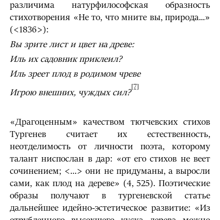
различима натурфилософская образность
стихотворения «Не то, что мните вы, природа...»
(<1836>):
Вы зрите лист и цвет на древе:
Иль их садовник приклеил?
Иль зреет плод в родимом чреве
[7]
Игрою внешних, чуждых сил?
«Драгоценным» качеством тютчевских стихов
Тургенев считает их естественность,
неотделимость от личности поэта, которому
талант ниспослан в дар: «от его стихов не веет
сочинением; <…> они не придуманы, а выросли
сами, как плод на дереве» (4, 525). Поэтические
образы получают в тургеневской статье
дальнейшее идейно-эстетическое развитие: «Из