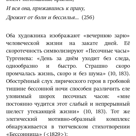
И вся она, прижавшись к праху,
Дрожит от боли и бессилья…
(256)
Оба художника изображают «вечернюю зарю»
человеческой жизни на закате дней. Её
скоротечность символизируют «Песочные часы»
Тургенева: «День за днём уходит без следа,
однообразно и быстро. Страшно скоро
промчалась жизнь, скоро и без шума» (10, 183).
Обострённый слух лирического героя в гробовой
тишине бессонной ночи способен различить еле
уловимый шорох песочных часов: «мне
постоянно чудится этот слабый и непрерывный
шелест утекающей жизни» (10, 183). Тот же
элегический мотивно-образный комплекс
обнаруживается в тютчевском стихотворении
«Бессонница» (<1829>):