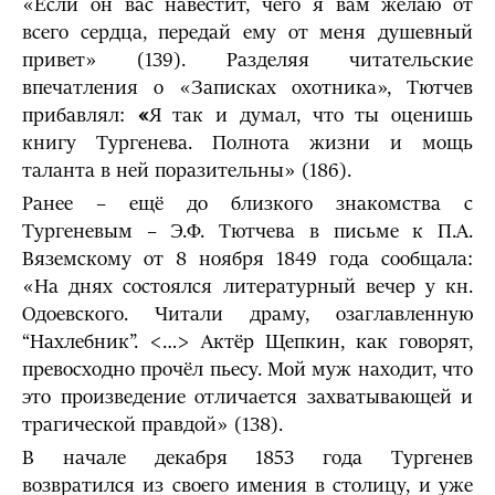
«Если он вас навестит, чего я вам желаю от
всего сердца, передай ему от меня душевный
привет» (139). Разделяя читательские
впечатления о «Записках охотника», Тютчев
прибавлял:
«
Я так и думал, что ты оценишь
книгу Тургенева. Полнота жизни и мощь
таланта в ней поразительны» (186).
Ранее – ещё до близкого знакомства с
Тургеневым – Э.Ф. Тютчева в письме к П.А.
Вяземскому от 8 ноября 1849 года сообщала:
«На днях состоялся литературный вечер у кн.
Одоевского. Читали драму, озаглавленную
“Нахлебник”. <…> Актёр Щепкин, как говорят,
превосходно прочёл пьесу. Мой муж находит, что
это произведение отличается захватывающей и
трагической правдой» (138).
В начале декабря 1853 года Тургенев
возвратился из своего имения в столицу, и уже