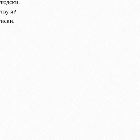
-людски.
тву я?
тиски.