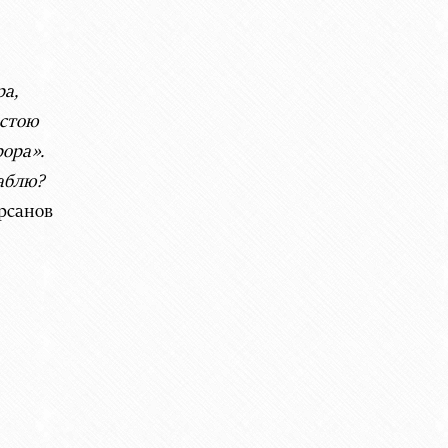
ра,
тою
а».
лю?
рсанов