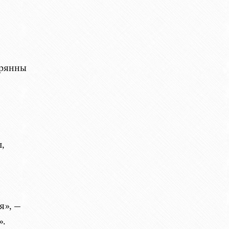
дрянны
,
я», —
».