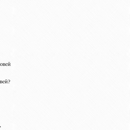
ровей
вей?
,