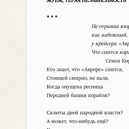
ЖУЁМ, ТЕРЯЯ НЕЗАВИСИМОСТЬ
* * *
Не отрывая взо
как набожный, с
у крейсера «Аврор
Что снится кораб
Семен Ки
Кто знает, что «Авроре» снится,
Стоящей смирно, не паля,
Когда опущена ресница
Передней башни корабля?
Салюты дней народной власти?
А может, что-нибудь ещё?