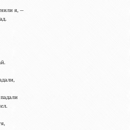
нили я, —
ад.
й.
адали,
 падали
ел.
уя,