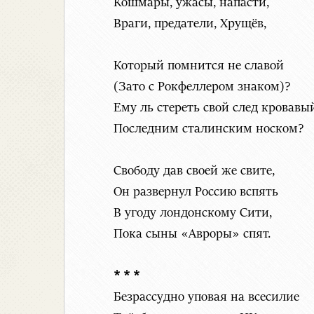
Кошмары, ужасы, напасти,
Враги, предатели, Хрущёв,
Который помнится не славой
(Зато с Рокфеллером знаком)?
Ему ль стереть свой след кровавы
Последним сталинским носком?
Свободу дав своей же свите,
Он развернул Россию вспять
В угоду лондонскому Сити,
Пока сыны «Авроры» спят.
* * *
Безрассудно уповая на всесилие