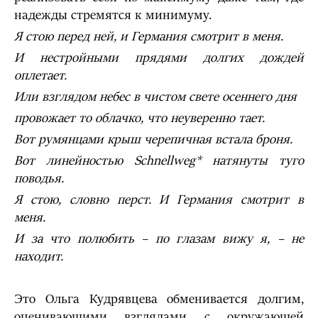
надежды стремятся к минимуму.
Я стою перед ней, и Германия смотрит в меня.
И нестройными прядями долгих дождей
оплетает.
Или взглядом небес в чистом свете осеннего дня
провожает то облачко, что неуверенно тает.
Вот румянцами крыш черепичная встала броня.
Вот линейностью
Schnellweg
* натянуты туго
поводья.
Я стою, словно перст. И Германия смотрит в
меня.
И за что полюбить
–
по глазам вижу я,
–
не
находит.
Это Ольга Кудрявцева обменивается долгим,
оценивающими взглядами с окружающей