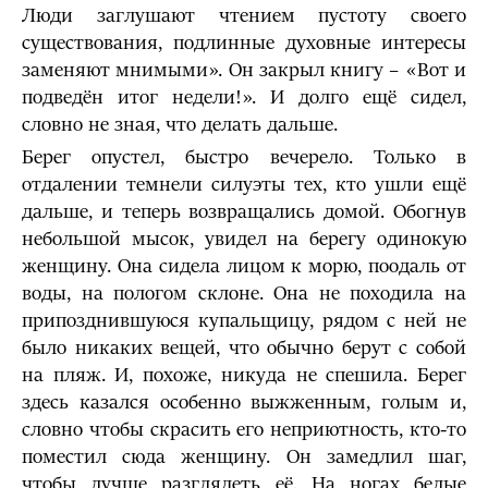
Люди заглушают чтением пустоту своего
существования, подлинные духовные интересы
заменяют мнимыми». Он закрыл книгу – «Вот и
подведён итог недели!». И долго ещё сидел,
словно не зная, что делать дальше.
Берег опустел, быстро вечерело. Только в
отдалении темнели силуэты тех, кто ушли ещё
дальше, и теперь возвращались домой. Обогнув
небольшой мысок, увидел на берегу одинокую
женщину. Она сидела лицом к морю, поодаль от
воды, на пологом склоне. Она не походила на
припозднившуюся купальщицу, рядом с ней не
было никаких вещей, что обычно берут с собой
на пляж. И, похоже, никуда не спешила. Берег
здесь казался особенно выжженным, голым и,
словно чтобы скрасить его неприютность, кто-то
поместил сюда женщину. Он замедлил шаг,
чтобы лучше разглядеть её. На ногах белые