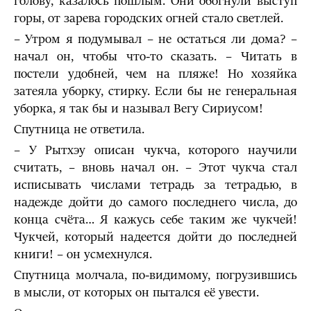
голову, казалось пошлым. Они обогнули выступ
горы, от зарева городских огней стало светлей.
– Утром я подумывал – не остаться ли дома? –
начал он, чтобы что-то сказать. – Читать в
постели удобней, чем на пляже! Но хозяйка
затеяла уборку, стирку. Если бы не генеральная
уборка, я так бы и называл Вегу Сириусом!
Спутница не ответила.
– У Рытхэу описан чукча, которого научили
считать, – вновь начал он. – Этот чукча стал
исписывать числами тетрадь за тетрадью, в
надежде дойти до самого последнего числа, до
конца счёта… Я кажусь себе таким же чукчей!
Чукчей, который надеется дойти до последней
книги! – он усмехнулся.
Спутница молчала, по-видимому, погрузившись
в мысли, от которых он пытался её увести.