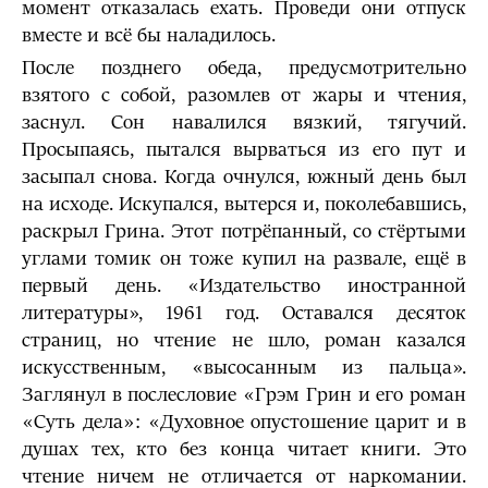
момент отказалась ехать. Проведи они отпуск
вместе и всё бы наладилось.
После позднего обеда, предусмотрительно
взятого с собой, разомлев от жары и чтения,
заснул. Сон навалился вязкий, тягучий.
Просыпаясь, пытался вырваться из его пут и
засыпал снова. Когда очнулся, южный день был
на исходе. Искупался, вытерся и, поколебавшись,
раскрыл Грина. Этот потрёпанный, со стёртыми
углами томик он тоже купил на развале, ещё в
первый день. «Издательство иностранной
литературы», 1961 год. Оставался десяток
страниц, но чтение не шло, роман казался
искусственным, «высосанным из пальца».
Заглянул в послесловие «Грэм Грин и его роман
«Суть дела»: «Духовное опустошение царит и в
душах тех, кто без конца читает книги. Это
чтение ничем не отличается от наркомании.