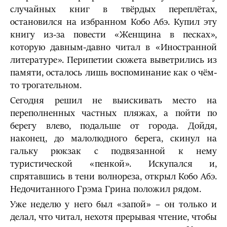
случайных книг в твёрдых переплётах,
остановился на избранном Кобо Абэ. Купил эту
книгу из-за повести «Женщина в песках»,
которую давным-давно читал в «Иностранной
литературе». Перипетии сюжета выветрились из
памяти, осталось лишь воспоминание как о чём-
то трогательном.
Сегодня решил не выискивать место на
переполненных частных пляжах, а пойти по
берегу влево, подальше от города. Дойдя,
наконец, до малолюдного берега, скинул на
гальку рюкзак с подвязанной к нему
туристической «пенкой». Искупался и,
спрятавшись в тени волнореза, открыл Кобо Абэ.
Недочитанного Грэма Грина положил рядом.
Уже неделю у него был «запой» – он только и
делал, что читал, нехотя прерывая чтение, чтобы