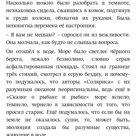
Насколько можно было разобрать в темноте,
незнакомка сидела, сжавшись в комок, подтянув
к груди колени, обхватив их руками. Была
непонятна перемена её настроения.
– Я вам не мешаю? – спросил он из вежливости.
Она молчала, как будто не слышала вопроса.
Он отошёл к воде. Море было светлее чёрного
берега, лежало безмолвно, словно серая
асфальтированная площадь. Стоял на границе
трёх стихий, смотрел в серую бездну, и почему-
то подумалось, что авторы «Соляриса» с их
разумным океаном неоригинальны, ведь ещё в
«Сказке о рыбаке и рыбке» море яснело,
темнело, чернело в зависимости от того, что
просил старик. Ещё подумалось, что если бы на
земле не оказалось суши, то, может быть,
эволюция создала бы разумные существа,
живущие в воде…