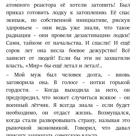
атомного реактора её хотели затопить! Был
приказ готовить лодку к затоплению. Её спас
экипаж, по собственной инициативе, рискуя
здоровьем – они ведь уже знали, что такое
радиация – они провели дезактивацию лодки!
Сами, тайком от начальства. И спасли! И ещё
сорок лет она несла боевое дежурство! Всё
зависит от людей! Если бы эти не захватили
власть, «Мир» бы ещё летал и летал!..
– Мой муж был человек долга, – вновь
заговорила она. В голосе – нотки горькой
гордости. – Когда выходила за него, он
предупредил, что может случиться всякое – он
военный лётчик. Я всегда знала – если будет
необходимо, он отдаст жизнь. Возмущался,
когда стали разворовывать страну, называя это
рыночной экономикой. Говорил, что давал
присягу защищать советскую власть…