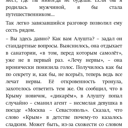
мест, где ты никогда не будешь. Если бы я
родилась мужчиной, я бы стала
путешественником…
Так легко завязавшийся разговор позволил ему
сесть рядом.
– Вы здесь давно? Как вам Алушта? – задал он
стандартные вопросы. Выяснилось, она отдыхает
в санатории, «в том, перед которым самолёт»,
уже не в первый раз. «Лечу нервы», – она
иронически понизила голос. Получилось как бы
по секрету и, как бы, не всерьёз, теперь ведь все
лечат нервы. Её откровенность тронула,
захотелось ответить тем же. Он сообщил, что в
Крыму новичок, «дикарём», в Алушту попал
случайно – сманил агент – несмелая девушка в
поезде «Москва – Севастополь». Сказал, что
слово «Крым» в детстве почему-то казалось
сладким. Может быть, из-за схожести со словом