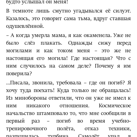
будто услышал он меня!
В темноте лишь смутно угадывался её силуэт.
Казалось, это говорит сама тьма, вдруг ставшая
одушевлённой.
– А когда умерла мама, я как окаменела. Уже не
было слёз плакать. Однажды сижу перед
могилами и как током меня – это же не
настоящая его могила! Где настоящая? Что с
ним случилось на самом деле? Почему я им
поверила?
…Писала, звонила, требовала – где он погиб? Я
хочу туда поехать! Куда только не обращалась!
Из минобороны ответили, что он уже не имел к
ним никакого отношения. Космическое
начальство штамповало то, что мне сообщили в
первый раз – погиб во время учебно-
тренировочного полёта, отказ техники,
разрушилась турбина. Самолёт упал в