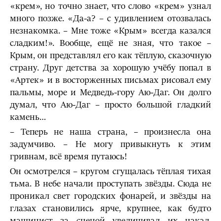
«крем», но точно знает, что слово «крем» узнал
много позже. «Да-а? – с удивлением отозвалась
незнакомка. – Мне тоже «Крым» всегда казался
сладким!». Вообще, ещё не зная, что такое –
Крым, он представлял его как тёплую, сказочную
страну. Друг детства за хорошую учёбу попал в
«Артек» и в восторженных письмах рисовал ему
пальмы, море и Медведь-гору Аю-Даг. Он долго
думал, что Аю-Даг – просто большой гладкий
камень…
– Теперь не наша страна, – произнесла она
задумчиво. – Не могу привыкнуть к этим
гривнам, всё время путаюсь!
Он осмотрелся – кругом сгущалась тёплая тихая
тьма. В небе начали проступать звёзды. Сюда не
проникал свет городских фонарей, и звёзды на
глазах становились ярче, крупнее, как будто
машинист за сценой увеличивал их накал.