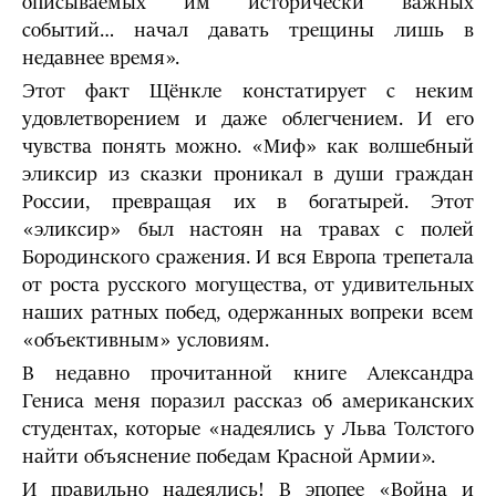
описываемых им исторически важных
событий… начал давать трещины лишь в
недавнее время».
Этот факт Щёнкле констатирует с неким
удовлетворением и даже облегчением. И его
чувства понять можно. «Миф» как волшебный
эликсир из сказки проникал в души граждан
России, превращая их в богатырей. Этот
«эликсир» был настоян на травах с полей
Бородинского сражения. И вся Европа трепетала
от роста русского могущества, от удивительных
наших ратных побед, одержанных вопреки всем
«объективным» условиям.
В недавно прочитанной книге Александра
Гениса меня поразил рассказ об американских
студентах, которые «надеялись у Льва Толстого
найти объяснение победам Красной Армии».
И правильно надеялись! В эпопее «Война и