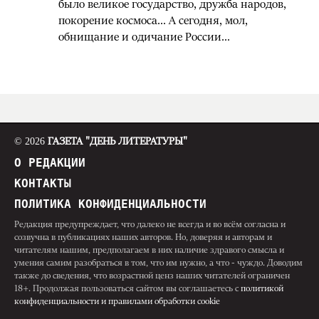
было великое государство, дружба народов,
покорение космоса... А сегодня, мол,
обнищание и одичание России...
© 2026
ГАЗЕТА "ДЕНЬ ЛИТЕРАТУРЫ"
О РЕДАКЦИИ
КОНТАКТЫ
ПОЛИТИКА КОНФИДЕНЦИАЛЬНОСТИ
Редакция предупреждает, что далеко не всегда и во всём согласна и
созвучна в публикациях наших авторов. Но, доверяя и авторам и
читателям нашим, предполагаем в них наличие здравого смысла и
умения самим разобраться в том, что им нужно, а что - чуждо. Доводим
также до сведения, что возрастной ценз наших читателей ограничен
18+. Продолжая пользоваться сайтом вы соглашаетесь с
политикой
конфиденциальности и правилами обработки cookie