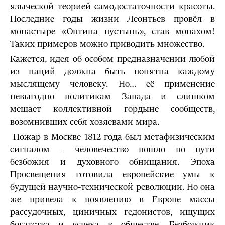
языческой теорией самодостаточности красоты.
Последние годы жизни Леонтьев провёл в
монастыре «Оптина пустынь», став монахом!
Таких примеров можно приводить множество.
Кажется, идея об особом предназначении любой
из наций должна быть понятна каждому
мыслящему человеку. Но… её применение
невыгодно политикам Запада и слишком
мешает коллективной гордыне сообществ,
возомнивших себя хозяевами мира.
Пожар в Москве 1812 года был метафизическим
сигналом – человечество пошло по пути
безбожия и духовного обнищания. Эпоха
Просвещения готовила европейские умы к
будущей научно-технической революции. Но она
же привела к появлению в Европе массы
рассудочных, циничных гедонистов, ищущих
богатства и успеха в обществе. Безбожник