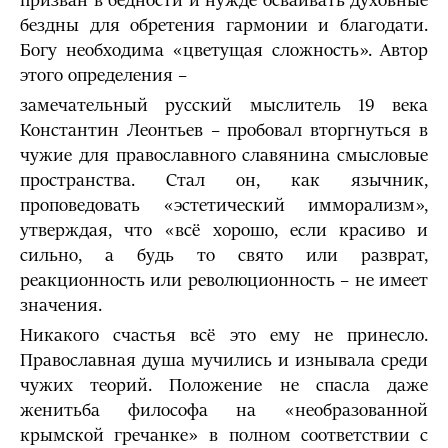
призван в бедности и нужде осваивать духовные
бездны для обретения гармонии и благодати.
Богу необходима «цветущая сложность». Автор
этого определения –
замечательный русский мыслитель 19 века
Константин Леонтьев – пробовал вторгнуться в
чужие для православного славянина смысловые
пространства. Стал он, как язычник,
проповедовать «эстетический имморализм»,
утверждая, что «всё хорошо, если красиво и
сильно, а будь то свято или разврат,
реакционность или революционность – не имеет
значения.
Никакого счастья всё это ему не принесло.
Православная душа мучились и изнывала среди
чужих теорий. Положение не спасла даже
женитьба философа на «необразованной
крымской гречанке» в полном соответствии с