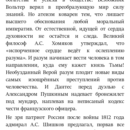
Вольтер верил в преобразующую мир силу
знаний. Но атеизм коварен тем, что лишает
высшего обоснования любой моральный
императив. От естественной, идущей от сердца
духовности не остаётся и следа. Великий
философ А.С. Хомяков утверждал, что
«испорченное сердце ведёт к ослеплению
разума». И разум начинает вести человека в том
направлении, куда ему кажет князь Тьмы!
Необузданный Верой разум плодит новые виды
самых изощрённых преступлений против
человечества. И Дантес перед дуэлью с
Александром Пушкиным надевает бронежилет
под мундир, наплевав на неписаный кодекс
чести французского офицера.
Не зря патриот России после войны 1812 года
адмирал А.С. Шишков предлагал, порвав все