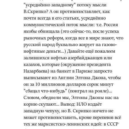
"усреднённо западному" потоку мысли
В.Скрипко? А он противопоставляет, как
почти всегда в его статьях, усреднённо
коммунистический поток мысли: т.е. Россия
якобы обнищала (это сейчас-то, после успеха
рыночных реформ, когда все в мире знают, что
русский народ буквально жирует на газово-
нефтяные деньги...) Давайте ещё пожалеем
залившихся нефтью азербайджанцев или
казахов, которые (окружение президента
Назарбаева) на банкет в Париже запросто
выписывают из Англии Элтона Джона, чтобы
он за 10 миллионов долларов сорок минут
"сбацал что-нибудь" (поиграл на рояле)...
Словом, обеднели мы, Элтоны Джоны нас на
корню скупают... Вывод: НЛО издаёт
западную чепуху, но В. Скрипко ничего не
может противопоставить, кроме перепевов всё
тех же марксистско-ленинских идей: в СССР