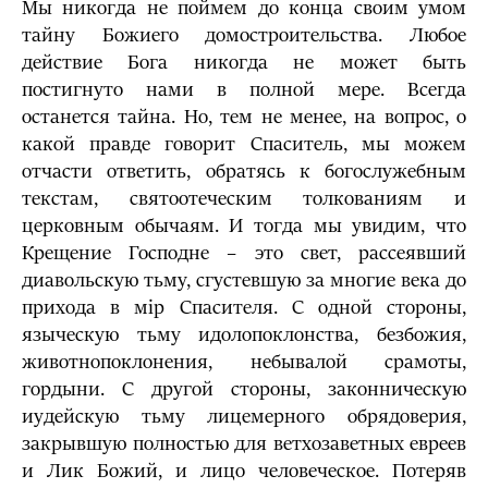
Мы никогда не поймем до конца своим умом
тайну Божиего домостроительства. Любое
действие Бога никогда не может быть
постигнуто нами в полной мере. Всегда
останется тайна. Но, тем не менее, на вопрос, о
какой правде говорит Спаситель, мы можем
отчасти ответить, обратясь к богослужебным
текстам, святоотеческим толкованиям и
церковным обычаям. И тогда мы увидим, что
Крещение Господне – это свет, рассеявший
диавольскую тьму, сгустевшую за многие века до
прихода в мiр Спасителя. С одной стороны,
языческую тьму идолопоклонства, безбожия,
животнопоклонения, небывалой срамоты,
гордыни. С другой стороны, законническую
иудейскую тьму лицемерного обрядоверия,
закрывшую полностью для ветхозаветных евреев
и Лик Божий, и лицо человеческое. Потеряв