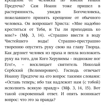
крещение от человека по имени Иоанн
Предтеча? Сам Иоанн тоже пришел в
растерянность, увидев Богочеловека,
пожелавшего принять крещение от обычного
человека. Он вопрошает Христа: «Мне надобно
креститься от Тебя, и Ты ли приходишь ко
мне?» (Мф. 3, 14). «Страшно ввести в воду
Чистейшего воды! Страшно-престрашно
творению опустить руку свою на главу Творца.
Как дерзнет человек из праха и пепла возложить
руку на того, для Кого Херувимы – подножие ног
Его!», – восклицает святитель Николай
Сербский (Велимирович). Господь отвечает
Иоанну Предтече на его вопрос такими словами:
«Оставь теперь; ибо так надлежит нам (с тобой)
исполнить всякую правду» (Мф. 3, 14, 15). Вот
такой сокровенный ответ. И опять возникает
вопрос: что это за правда?