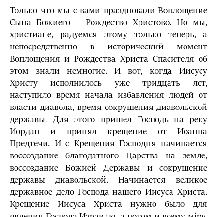
Только что мы с вами праздновали Воплощение
Сына Божиего – Рождество Христово. Но мы,
христиане, радуемся этому только теперь, а
непосредственно в исторический момент
Воплощения и Рождества Христа Спасителя об
этом знали немногие. И вот, когда Иисусу
Христу исполнилось уже тридцать лет,
наступило время начала избавления людей от
власти диавола, время сокрушения диавольской
державы. Для этого пришел Господь на реку
Иордан и принял крещение от Иоанна
Предтечи. И с Крещения Господня начинается
воссоздание благодатного Царства на земле,
воссоздание Божией Державы и сокрушение
державы диавольской. Начинается великое
державное дело Господа нашего Иисуса Христа.
Крещение Иисуса Христа нужно было для
явления Господа Израилю, а потом и всему мiру.