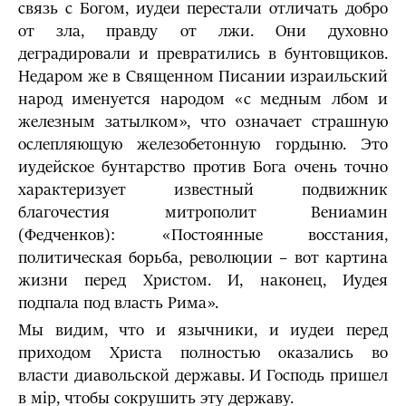
связь с Богом, иудеи перестали отличать добро
от зла, правду от лжи. Они духовно
деградировали и превратились в бунтовщиков.
Недаром же в Священном Писании израильский
народ именуется народом «с медным лбом и
железным затылком», что означает страшную
ослепляющую железобетонную гордыню. Это
иудейское бунтарство против Бога очень точно
характеризует известный подвижник
благочестия митрополит Вениамин
(Федченков): «Постоянные восстания,
политическая борьба, революции – вот картина
жизни перед Христом. И, наконец, Иудея
подпала под власть Рима».
Мы видим, что и язычники, и иудеи перед
приходом Христа полностью оказались во
власти диавольской державы. И Господь пришел
в мiр, чтобы сокрушить эту державу.