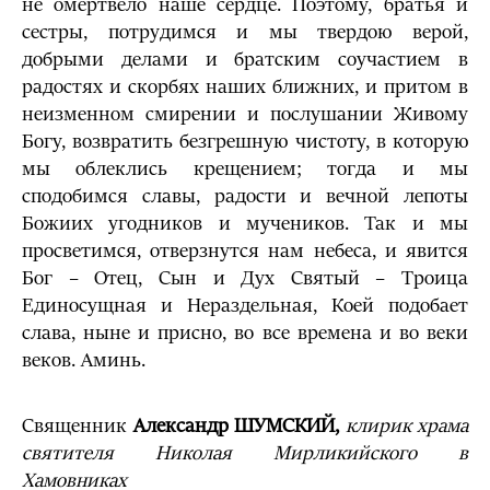
не омертвело наше сердце. Поэтому, братья и
сестры, потрудимся и мы твердою верой,
добрыми делами и братским соучастием в
радостях и скорбях наших ближних, и притом в
неизменном смирении и послушании Живому
Богу, возвратить безгрешную чистоту, в которую
мы облеклись крещением; тогда и мы
сподобимся славы, радости и вечной лепоты
Божиих угодников и мучеников. Так и мы
просветимся, отверзнутся нам небеса, и явится
Бог – Отец, Сын и Дух Святый – Троица
Единосущная и Нераздельная, Коей подобает
слава, ныне и присно, во все времена и во веки
веков. Аминь.
Священник
Александр ШУМСКИЙ,
клирик храма
святителя Николая Мирликийского в
Хамовниках