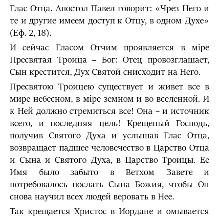
Глас Отца. Апостол Павел говорит: «Чрез Него и
те и другие имеем доступ к Отцу, в одном Духе»
(Еф. 2, 18).
И сейчас Гласом Отчим проявляется в мiре
Пресвятая Троица – Бог: Отец провозглашает,
Сын крестится, Дух Святой снисходит на Него.
Пресвятою Троицею существует и живет все в
мире небесном, в мiре земном и во вселенной. И
к Ней должно стремиться все! Она – и источник
всего, и последняя цель! Крещеный Господь,
получив Святого Духа и услышав Глас Отца,
возвращает падшее человечество в Царство Отца
и Сына и Святого Духа, в Царство Троицы. Ее
Имя было забыто в Ветхом Завете и
потребовалось послать Сына Божия, чтобы Он
снова научил всех людей веровать в Нее.
Так крещается Христос в Иордане и омывается