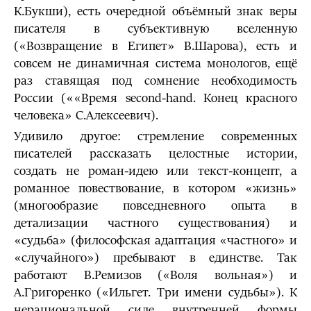
К.Букши), есть очередной объёмный знак веры
писателя в субъективную вселенную
(«Возвращение в Египет» В.Шарова), есть и
совсем не динамичная система монологов, ещё
раз ставящая под сомнение необходимость
России (««Время second-hand. Конец красного
человека» С.Алексеевич).
Удивило другое: стремление современных
писателей рассказать целостные истории,
создать не роман-идею или текст-концепт, а
романное повествование, в котором «жизнь»
(многообразие повседневного опыта в
детализации частного существования) и
«судьба» (философская адаптация «частного» и
«случайного») пребывают в единстве. Так
работают В.Ремизов («Воля вольная») и
А.Григоренко («Ильгет. Три имени судьбы»). К
нерациональной силе внутренней формы