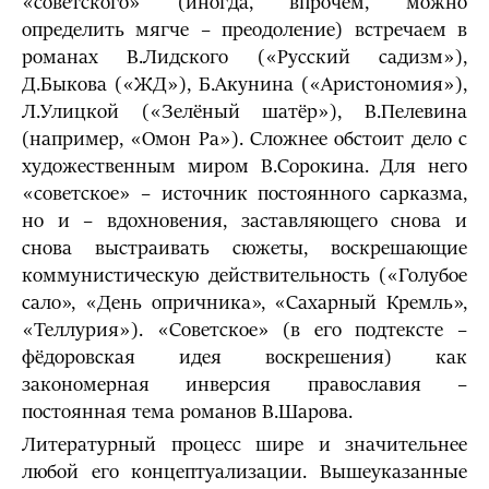
«советского» (иногда, впрочем, можно
определить мягче – преодоление) встречаем в
романах В.Лидского («Русский садизм»),
Д.Быкова («ЖД»), Б.Акунина («Аристономия»),
Л.Улицкой («Зелёный шатёр»), В.Пелевина
(например, «Омон Ра»). Сложнее обстоит дело с
художественным миром В.Сорокина. Для него
«советское» – источник постоянного сарказма,
но и – вдохновения, заставляющего снова и
снова выстраивать сюжеты, воскрешающие
коммунистическую действительность («Голубое
сало», «День опричника», «Сахарный Кремль»,
«Теллурия»). «Советское» (в его подтексте –
фёдоровская идея воскрешения) как
закономерная инверсия православия –
постоянная тема романов В.Шарова.
Литературный процесс шире и значительнее
любой его концептуализации. Вышеуказанные