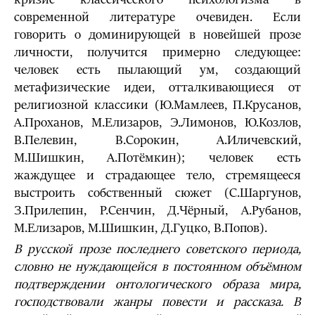
современной литературе очевиден. Если
говорить о доминирующей в новейшей прозе
личности, получится примерно следующее:
человек есть пылающий ум, создающий
метафизические идеи, отталкивающиеся от
религиозной классики (Ю.Мамлеев, П.Крусанов,
А.Проханов, М.Елизаров, Э.Лимонов, Ю.Козлов,
В.Пелевин, В.Сорокин, А.Иличевский,
М.Шишкин, А.Потёмкин); человек есть
жаждущее и страдающее тело, стремящееся
выстроить собственный сюжет (С.Шаргунов,
З.Прилепин, Р.Сенчин, Д.Чёрный, А.Рубанов,
М.Елизаров, М.Шишкин, Д.Гуцко, В.Попов).
В русской прозе последнего советского периода,
словно не нуждающейся в постоянном объёмном
подтверждении онтологического образа мира,
господствовали жанры повести и рассказа. В