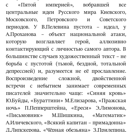
с «Пятой империей», вобравшей все
центральные идеи Русского мира Киевского,
Московского, Петровского и Советского
периодов. У В.Пелевина пустота – идеал, у
А.Проханова – объект национальной атаки,
которую возглавляет герой, аллюзивно
контактирующий с личностью самого автора. В
большинстве случаев художественный текст – не
борьба с пустотой (тьмой, бездной, тотальной
депрессией) и, разумеется не её прославление.
Воспроизведение сложной, двойственной
встречи с небытием занимает современных
писателей значительно чаще: «Синяя кровь»
Ю.Буйды, «Бураттини» М.Елизарова, «Пражская
ночь» П.Пепперштейна, «Ереси» Э.Лимонова,
«Письмовник» М.Шишкина, «Математик»
А.Иличевского, «Всякий капитан – примадонна»
Д.Липскерова, «Чёрная обезьяна» З.Прилепина,