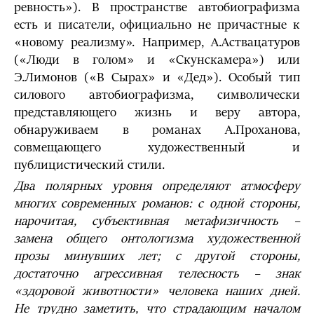
ревность»). В пространстве автобиографизма
есть и писатели, официально не причастные к
«новому реализму». Например, А.Аствацатуров
(«Люди в голом» и «Скунскамера») или
Э.Лимонов («В Сырах» и «Дед»). Особый тип
силового автобиографизма, символически
представляющего жизнь и веру автора,
обнаруживаем в романах А.Проханова,
совмещающего художественный и
публицистический стили.
Два полярных уровня определяют атмосферу
многих современных романов: с одной стороны,
нарочитая, субъективная метафизичность –
замена общего онтологизма художественной
прозы минувших лет; с другой стороны,
достаточно агрессивная телесность – знак
«здоровой животности» человека наших дней.
Не трудно заметить, что страдающим началом