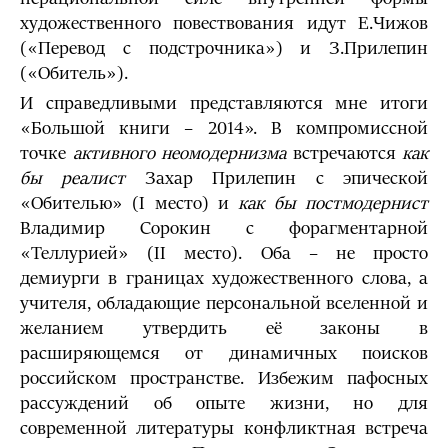
художественного повествования идут Е.Чижов
(«Перевод с подстрочника») и З.Прилепин
(«Обитель»).
И справедливыми представляются мне итоги
«Большой книги – 2014». В компромиссной
точке
активного неомодернизма
встречаются
как
бы реалист
Захар Прилепин с эпической
«Обителью» (I место) и
как бы постмодернист
Владимир Сорокин с форагментарной
«Теллурией» (II место). Оба – не просто
демиурги в границах художественного слова, а
учителя, обладающие персональной вселенной и
желанием утвердить её законы в
расширяющемся от динамичных поисков
российском пространстве. Избежим пафосных
рассуждений об опыте жизни, но для
современной литературы конфликтная встреча