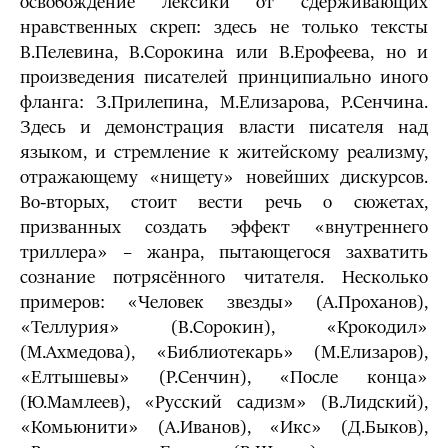
освобождение лексики от сдерживающих
нравственных скреп: здесь не только тексты
В.Пелевина, В.Сорокина или В.Ерофеева, но и
произведения писателей принципиально иного
фланга: З.Прилепина, М.Елизарова, Р.Сенчина.
Здесь и демонстрация власти писателя над
языком, и стремление к житейскому реализму,
отражающему «нищету» новейших дискурсов.
Во-вторых, стоит вести речь о сюжетах,
призванных создать эффект «внутреннего
триллера» – жанра, пытающегося захватить
сознание потрясённого читателя. Несколько
примеров: «Человек звезды» (А.Проханов),
«Теллурия» (В.Сорокин), «Крокодил»
(М.Ахмедова), «Библиотекарь» (М.Елизаров),
«Елтышевы» (Р.Сенчин), «После конца»
(Ю.Мамлеев), «Русский садизм» (В.Лидский),
«Комьюнити» (А.Иванов), «Икс» (Д.Быков),