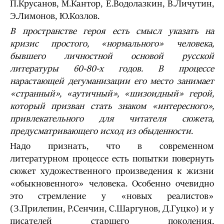
П.Крусанов, М.Кантор, Е.Водолазкин, В.Личутин,
Э.Лимонов, Ю.Козлов.
В пространстве героя есть смысл указать на
кризис простого, «нормального» человека,
бывшего личностной основой русской
литературы 60-80-х годов. В процессе
нарастающей дегуманизации его место занимает
«странный», «аутичный», «шизоидный» герой,
который призван стать знаком «интересного»,
привлекательного для читателя сюжета,
предусматривающего исход из обыденности
.
Надо признать, что в современном
литературном процессе есть попытки повернуть
сюжет художественного произведения к жизни
«обыкновенного» человека. Особенно очевидно
это стремление у «новых реалистов»
(З.Прилепин, Р.Сенчин, С.Шаргунов, Д.Гуцко) и у
писателей старшего поколения,