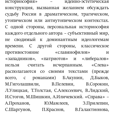
историософия» – идейно-эстетическая
конструкция, вызванная желанием обсуждать
судьбу России в драматическом, трагическом,
утопическом или антиутопическом контекстах.
С одной стороны, персональная историософия
каждого отдельного автора – субъективный мир,
не сводимый к доминантным идеологемам
времени. С другой стороны, классическое
противостояние «славянофилов» и
«западников», «патриотов» и «либералов»
нельзя считать исчерпанным. «Слева»
располагаются со своими текстами (прежде
всего, с романами) Б.Акунин, Д.Быков,
М.Гиголашвили, В.Пелевин, В.Сорокин,
Л.Улицкая, Т.Толстая, С.Алексеевич, В.Лидский,
И.Стогов, М.Шишкин, А.Иличевский. «Справа» –
А.Проханов, Ю.Мамлеев, З.Прилепин,
С.Шаргунов, П.Краснов, В.Галактионова,