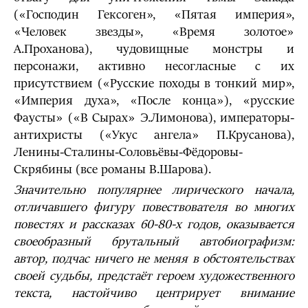
(«Господин Гексоген», «Пятая империя»,
«Человек звезды», «Время золотое»
А.Проханова), чудовищные монстры и
персонажи, активно несогласные с их
присутствием («Русские походы в тонкий мир»,
«Империя духа», «После конца»), «русские
Фаусты» («В Сырах» Э.Лимонова), императоры-
антихристы («Укус ангела» П.Крусанова),
Ленины-Сталины-Соловьёвы-Фёдоровы-
Скрябины (все романы В.Шарова).
Значительно популярнее лирического начала,
отличавшего фигуру повествователя во многих
повестях и рассказах 60-80-х годов, оказывается
своеобразный брутальный автобиографизм:
автор, подчас ничего не меняя в обстоятельствах
своей судьбы, предстаёт героем художественного
текста, настойчиво центрирует внимание