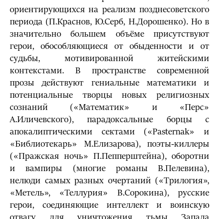
ориентирующихся на реализм позднесоветского
периода (П.Краснов, Ю.Серб, Н.Дорошенко). Но в
значительно большем объёме присутствуют
герои, обособляющиеся от обыденности и от
судьбы, мотивированной житейскими
контекстами. В пространстве современной
прозы действуют гениальные математики и
потенциальные творцы новых религиозных
сознаний («Математик» и «Перс»
А.Иличевского), парадоксальные борцы с
апокалиптическими сектами («Pasternak» и
«Библиотекарь» М.Елизарова), поэты-киллеры
(«Пражская ночь» П.Пепперштейна), оборотни
и вампиры (многие романы В.Пелевина),
нелюди самых разных очертаний («Трилогия»,
«Метель», «Теллурия» В.Сорокина), русские
герои, соединяющие интеллект и воинскую
отвагу для уничтожения тьмы Запада