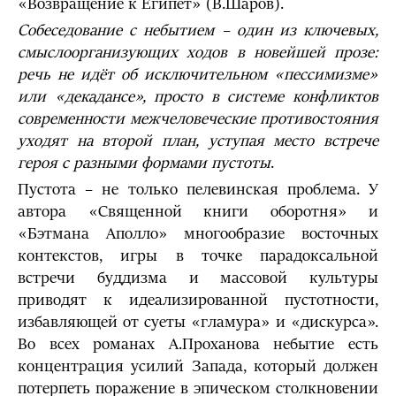
«Возвращение к Египет» (В.Шаров).
Собеседование с небытием – один из ключевых,
смыслоорганизующих ходов в новейшей прозе:
речь не идёт об исключительном «пессимизме»
или «декадансе», просто в системе конфликтов
современности межчеловеческие противостояния
уходят на второй план, уступая место встрече
героя с разными формами пустоты
.
Пустота – не только пелевинская проблема. У
автора «Священной книги оборотня» и
«Бэтмана Аполло» многообразие восточных
контекстов, игры в точке парадоксальной
встречи буддизма и массовой культуры
приводят к идеализированной пустотности,
избавляющей от суеты «гламура» и «дискурса».
Во всех романах А.Проханова небытие есть
концентрация усилий Запада, который должен
потерпеть поражение в эпическом столкновении