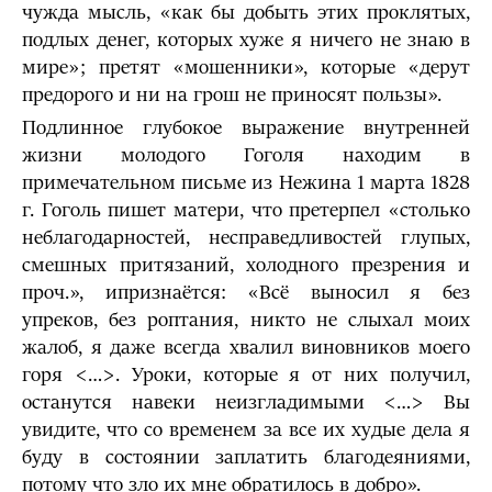
чу­жда мысль, «как бы добыть этих проклятых,
подлых денег, которых хуже я ничего не знаю в
мире»; претят «мошенники», которые «дерут
предорого и ни на грош не приносят пользы».
Подлинное глубокое выражение внутренней
жизни молодого Гоголя находим в
примечательном письме из Нежина 1 марта 1828
г. Гоголь пишет матери, что пре­терпел «столько
неблагодарностей, несправедливостей глупых,
смешных притязаний, холодного презрения и
проч.», ипризнаётся: «Всё выносил я без
упреков, без роптания, никто не слыхал моих
жалоб, я даже всегда хвалил виновников моего
горя <…>. Уроки, которые я от них получил,
останутся навеки неизгладимыми <…> Вы
увидите, что со временем за все их худые дела я
буду в состоянии заплатить благодеяниями,
потому что зло их мне обратилось в добро».