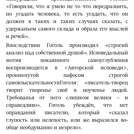
«Говорили, что я умею не то что передразнить,
но
угадать
человека, то есть угадать, что он
должен в та­ких и таких случаях сказать, с
удержаньем самого склада и образа его мыслей
и речей».
Впоследствии Го­голь про­изводил «строгий
анализ над собственной душой». Исповедальный
мотив покаянного самоуглубления
воспроизводится в <Авторской исповеди>,
проникнутой пафосом строгой
самовзыскательностиГоголя: «писатель-творец
творит творенье своё в поученье людей.
Требованья от него слишком велики – и
справедливо». Гоголь убеждён, что нет
оправданий писателю, который «сказал
глупость или нелепость, или же выразился во­
обще необдуманно и незрело».