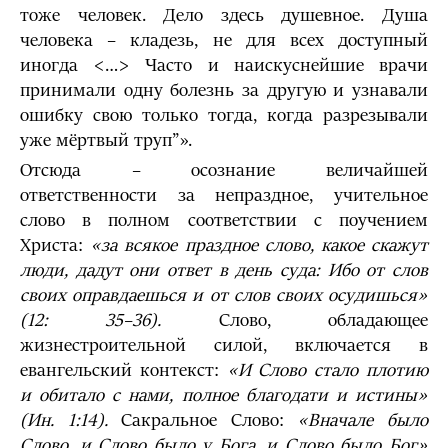
тоже человек. Дело здесь душевное. Душа
человека – кла­дезь, не для всех доступный
иногда <…> Часто и наискуснейшие врачи
принимали одну болезнь за другую и узнавали
ошибку свою только тогда, когда разрезывали
уже мёрт­вый труп”».
Отсюда – осознание величайшей
ответственности за непраздное, учительное
слово в полном соответствии с поучением
Христа:
«за всякое праздное слово, какое скажут
люди, дадут они ответ в день суда: Ибо от слов
своих оправдаешься и от слов своих осудишься»
(12: 35–36).
Слово, обладающее
жизнестроительной силой, включается в
евангельский контекст:
«И Слово стало плотию
и обитало с нами, полное благодати и истины»
(Ин. 1:14).
Сакральное Слово:
«Вначале было
Слово, и Слово было у Бога, и Слово было Бог»