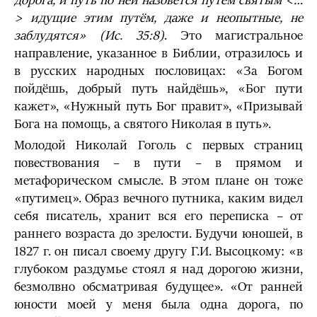
дорога, и путь по ней назовётся путём святым <…
> идущие этим путём, даже и неопытные, не
заблудятся»
(Ис. 35:8)
. Это магистральное
направление, указанное в Библии, отразилось и
в русских народных пословицах: «За Богом
пойдёшь, добрый путь найдёшь», «Бог пути
кажет», «Нужный путь Бог правит», «Призывай
Бога на помощь, а святого Николая в путь».
Молодой Николай Гоголь с первых страниц
повествования – в пути – в прямом и
метафорическом смысле. В этом плане он тоже
«путимец». Образ вечного путника, каким видел
себя писатель, хранит вся его переписка – от
раннего возраста до зрелости. Будучи юношей, в
1827 г. он писал своему другу Г.И. Высоцкому: «в
глубоком раздумье стоял я над дорогою жизни,
безмолвно обсматривая будущее». «От ранней
юности моей у меня была одна дорога, по