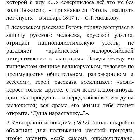
которой я иду <…> со­вершилось всё это не без
воли Божией», – признавался Гоголь двадцать
лет спустя – в январе 1847 г. – С.Т. Аксакову.
В лесковском рассказе Гоголь горячо выступает в
защиту русского человека, «русской удали»,
отрицает на­ционалистическую узость, не
разделяет «крайностей малороссийской
нетерпимости» к «кацапам». Заведя беседу «о
типическом ямщике великорусском, человеке по
пре­имуществу общительном, разговорчивом и
весёлом», герой рассказа восклицает: «вели­
коросс совсем другое: с тем всего какой-нибудь
один час проедешь – и перед тобою вся его душа
выложится; вся драма его жизни тебе станет
открыта. “Душа нараспашку...”».
В <Авторской исповеди>
(1847)
Гоголь подробно
объяснял: для постижения русской природы,
чтобы уяснить «себе самому определительно,