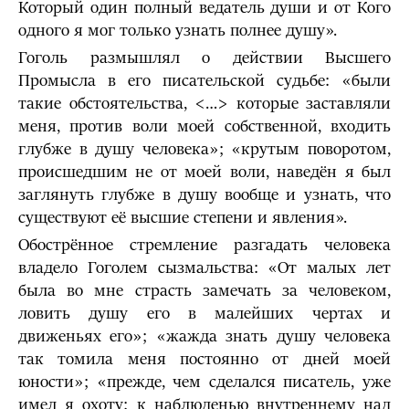
Который один полный ведатель души и от Кого
одного я мог только узнать полнее душу».
Гоголь размышлял о действии Высшего
Промысла в его писательской судьбе: «были
такие обстоя­тельства, <…> которые заставляли
меня, против воли моей собственной, входить
глубже в душу человека»; «крутым поворотом,
происшедшим не от моей воли, наведён я был
заглянуть глубже в душу вообще и узнать, что
существуют её высшие степени и явления».
Обострённое стремление разгадать человека
владело Гоголем сызмальства: «От малых лет
была во мне страсть замечать за человеком,
ловить душу его в малейших чертах и
движеньях его»; «жажда знать душу человека
так то­мила меня постоянно от дней моей
юности»; «прежде, чем сделался писатель, уже
имел я охоту: к наблюденью внутреннему над