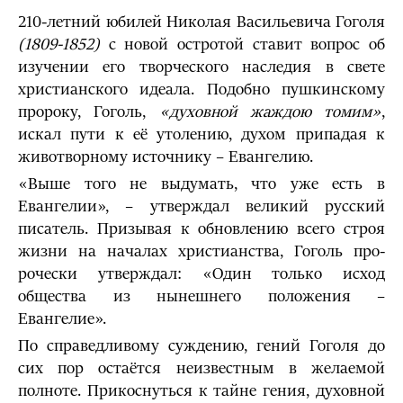
210-летний юбилей Николая Васильевича Гоголя
(1809-1852)
с новой остротой ставит вопрос об
изучении его творческого наследия в свете
христианского идеала. Подобно пушкинскому
пророку, Гоголь,
«духовной жаждою томим»
,
искал пути к её утолению, духом припадая к
животворному источнику – Евангелию.
«Выше того не выдумать, что уже есть в
Евангелии», – утверждал великий русский
писатель. Призывая к обновлению всего строя
жизни на началах христианства, Гоголь про­
рочески утверждал: «Один только исход
общества из нынешнего положения –
Евангелие».
По справедливому суждению, гений Гоголя до
сих пор остаётся неиз­вестным в желаемой
полноте. Прикоснуться к тайне гения, духовной