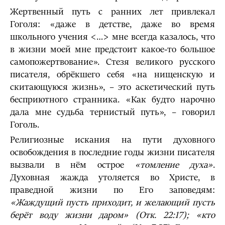
Жертвенный путь с ранних лет привлекал
Гоголя: «даже в детстве, даже во время
школьного учения <…> мне всегда казалось, что
в жизни моей мне предстоит какое-то большое
са­мопожертвование». Стезя великого русского
писателя, обрёкшего себя «на нищенскую и
скитающуюся жизнь», – это аскетический путь
бесприютного странника. «Как будто нарочно
дала мне судьба тернистый путь», – говорил
Гоголь.
Религиозные искания на пути духовного
освобождения в последние годы жизни писа­теля
вызвали в нём острое
«томление духа»
.
Духовная жажда утоляется во Христе, в
праведной жизни по Его заповедям:
«Жаждущий пусть приходит, и желающий пусть
берёт воду жизни даром»
(Отк. 22:17);
«кто