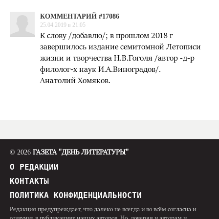
КОММЕНТАРИЙ #17086
25.04.2019 в 21:05
К слову /добавлю/; в прошлом 2018 г
завершилось издание семитомной Летописи
жизни и творчества Н.В.Гоголя /автор -д-р
филолог-х наук И.А.Виноградов/.
Анатолий Хомяков.
© 2026
ГАЗЕТА "ДЕНЬ ЛИТЕРАТУРЫ"
О РЕДАКЦИИ
КОНТАКТЫ
ПОЛИТИКА КОНФИДЕНЦИАЛЬНОСТИ
Редакция предупреждает, что далеко не всегда и во всём согласна и
созвучна в публикациях наших авторов. Но, доверяя и авторам и