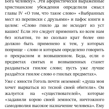
Бога человеку». Эти афористически выраженные
христианские убеждения определили смысл
главы IV «О том, что такое слово» «Выбранных
мест из переписки с друзьями» и пафос книги в
целом: «Слово гнило да не исходит из уст
ваших! Если это следует применить ко всем нам
без изъятия, то во сколько крат более оно
должно быть применено к тем, у которых
поприще – слово и которым определено говорить
о прекрасном и возвышенном. Беда, если о
предметах святых и возвышенных станет
раздаваться гнилое слово; пусть уже лучше
раздаётся гни­лое слово о гнилых предметах».
Уже с юности Гоголь почти
неземной:
«душа моя
хочет вырваться из тесной своей обители». Он
жалуется на «существователей», которые
«задавили корою своей земности, ничтожного
самодоволия высокое назначение человека». Ему