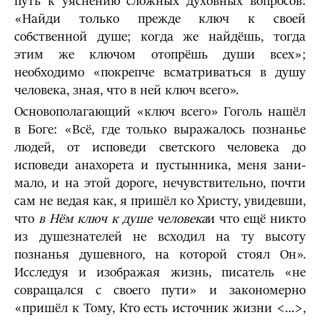
путь к уяснению сложных духовных вопросов:
«Найди только прежде ключ к своей
собственной душе; когда же найдёшь, тогда
этим же ключом отопрёшь души всех»;
необходимо «покрепче всматриваться в душу
человека, зная, что в ней ключ всего».
Основополагающий «ключ всего» Гоголь нашёл
в Боге: «Всё, где только выражалось познанье
лю­дей, от исповеди светского человека до
исповеди анахорета и пустынника, меня зани­
мало, и на этой дороге, нечувствительно, почти
сам не ведая как, я пришёл ко Христу, увидевши,
что
в Нём ключ к душе человека
и что ещё никто
из душезнателей не всходил на ту высоту
познанья душевного, на которой стоял Он».
Исследуя и изо­бражая жизнь, писатель «не
совращался с своего пути» и закономерно
«пришёл к Тому, Кто есть источник жизни <…>,