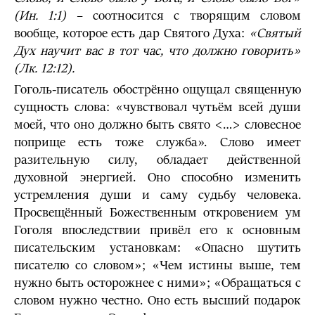
(Ин. 1:1)
– соотносится с творящим словом
вообще, которое есть дар Святого Духа:
«Святый
Дух научит вас в тот час, что должно говорить»
(Лк. 12:12).
Гоголь-писатель обострённо ощущал священную
сущность слова: «чувствовал чутьём всей души
моей, что оно должно быть свято <…> словесное
поприще есть тоже служба». Слово имеет
разитель­ную силу, обладает действенной
духовной энергией. Оно способно изменить
устрем­ления души и саму судьбу человека.
Просвещённый Божественным откровением ум
Гоголя впоследствии привёл его к ос­новным
писательским установкам: «Опасно шутить
писателю со словом»; «Чем истины выше, тем
нужно быть осторожнее с ними»; «Обращаться с
словом нужно честно. Оно есть высший подарок