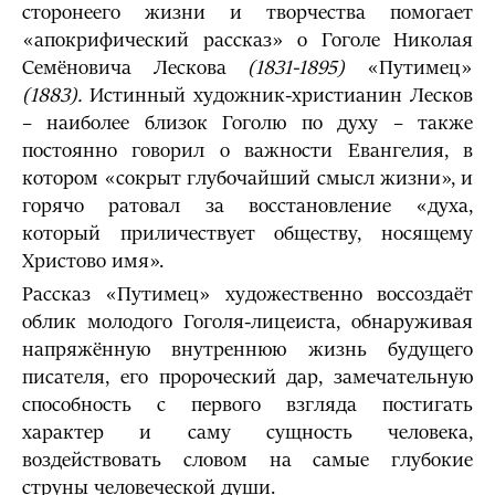
сторонеего жизни и творчества помогает
«апокрифический рассказ» о Гоголе Николая
Семёновича Лескова
(1831-1895)
«Путимец»
(1883).
Истинный художник-христианин Лесков
– наиболее близок Гоголю по духу – также
постоянно говорил о важности Евангелия, в
котором «со­крыт глубочайший смысл жизни», и
горячо ратовал за восстановление «духа,
который приличествует обществу, но­сящему
Христово имя».
Рассказ «Путимец» художественно воссоздаёт
облик молодого Гоголя-лицеиста, об­наруживая
напряжённую внутреннюю жизнь будущего
писателя, его пророческий дар, замечательную
способность с первого взгляда постигать
характер и саму сущность чело­века,
воздействовать словом на самые глубокие
струны человеческой души.