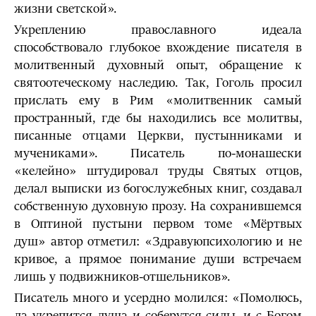
жизни светской».
Укреплению православного идеала
способствовало глубокое вхождение писателя в
молитвенный духовный опыт, обращение к
святоотеческому наследию. Так, Гоголь про­сил
прислать ему в Рим «молитвенник самый
пространный, где бы находились все мо­литвы,
писан­ные отцами Церкви, пустынниками и
мучениками». Писатель по-монашески
«келейно» штудировал труды Святых отцов,
делал выписки из богослужебных книг, создавал
собственную духовную прозу. На сохранившемся
в Оптиной пустыни первом томе «Мёртвых
душ» автор отметил: «Здравуюпсихологию и не
кривое, а пря­мое понимание души встречаем
лишь у подвижников-отшельников».
Писатель много и усердно молился: «Помолюсь,
да укрепится душа и со­берутся силы, и с Богом