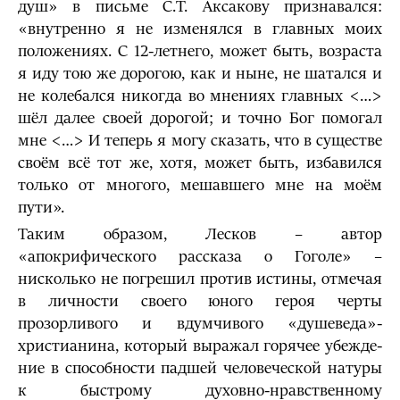
душ» в письме С.Т. Аксакову признавался:
«внутренно я не изменялся в главных моих
положениях. С 12-летнего, мо­жет быть, возраста
я иду тою же дорогою, как и ныне, не шатался и
не колебался никогда во мнениях главных <…>
шёл далее своей дорогой; и точно Бог помогал
мне <…> И те­перь я могу сказать, что в существе
своём всё тот же, хотя, может быть, избавился
только от многого, мешавшего мне на моём
пути».
Таким образом, Лесков – автор
«апокрифического рассказа о Гоголе» –
нисколько не погрешил против истины, отмечая
в личности своего юного героя черты
прозорливого и вдумчивого «душеведа»-
христианина, который выражал горячее убежде­
ние в способности падшей человеческой натуры
к быстрому духовно-нравственному