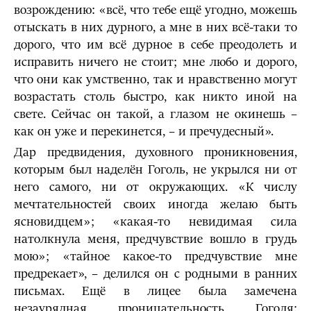
возрождению: «всё, что тебе ещё угодно, можешь
отыскать в них дурного, а мне в них всё-таки то
дорого, что им всё дурное в себе преодолеть и
исправить ничего не стоит; мне любо и дорого,
что они как умственно, так и нравственно могут
возрастать столь бы­стро, как никто иной на
свете. Сейчас он такой, а глазом не окинешь –
как он уже и пе­рекинется, – и пречудесный».
Дар предвидения, духовного проникновения,
которым был наделён Гоголь, не укрылся ни от
него самого, ни от окружающих. «К числу
мечтательностей своих иногда желаю быть
ясновидцем»; «какая-то невидимая сила
натолкнула меня, предчувствие вошло в грудь
мою»; «тайное какое-то предчувствие мне
предрекает», – делился он с родными в ранних
письмах. Ещё в лицее была замечена
незаурядная проницательность Гоголя: