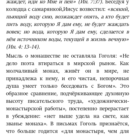
жаждет, иди ко Мне и пей»
(Ин. 7:37).
Беседуя у
колодца с самарянкой,Иисус возвестил:
«всякий,
пьющий воду сию, возжаждет опять, а кто будет
пить воду, которую Я дам ему, не будет жаждать
вовек; но вода, которую Я дам ему, сделается в
нём источником воды, текущей в жизнь вечную»
(Ин. 4: 13–14).
Мысль о монашестве не оставляла Гоголя: «Не
дело поэта втираться в мирской рынок. Как
молчаливый монах, живёт он в мире, не
принадлежа к нему, и его чистая, непороч­ная
душа умеет только беседовать с Богом». Это
образное сравнение, подчёрки­вающее духовную
высоту писательского труда, «художнически-
монастырской работы», постепенно перерастает
в убеждение: «нет выше удела на свете, как
званье монаха». В письмах Гоголь признаётся,
что больше годится «для монастыря, чем для