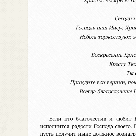
Христос Воскресе! П
Сегодня
Господь наш Иисус Хрис
Небеса торжествуют, з
Воскресение Хрис
Кресту Тво
Ты 
Приидите вси вернии, пок
Всегда благословяще Г
Если кто благочестив и любит 
исполнится радости Господа своего. 
пусть получит ныне должное вознагра