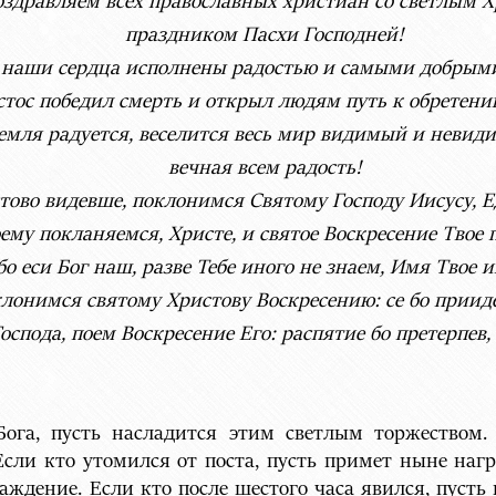
оздравляем всех православных христиан со светлым 
праздником Пасхи Господней!
 наши сердца исполнены радостью и самыми добрыми
тос победил смерть и открыл людям путь к обретению
емля радуется, веселится весь мир видимый и невиди
вечная всем радость!
тово видевше, поклонимся Святому Господу Иисусу, 
ему покланяемся, Христе, и святое Воскресение Твое 
бо еси Бог наш, разве Тебе иного не знаем, Имя Твое 
лонимся святому Христову Воскресению: се бо прииде
оспода, поем Воскресение Его: распятие бо претерпев
Бога, пусть насладится этим светлым торжеством.
Если кто утомился от поста, пусть примет ныне награ
ждение. Если кто после шестого часа явился, пусть 