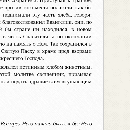
воих собраниях. Приступая к трапезе,
е против того места полагали, как бы
 поднимали эту часть хлеба, говоря:
 благовествования Евангелия, они, по
ой бы стране ни находился, в новом
а в честь Спасителя, а по окончании
ую на память о Нем. Так сохранился в
 Святую Пасху в храме пред взорами
кресшего Господа.
 сделался истинным хлебом животным.
 этой молитве священник, призывая
знь и подать здравие всем вкушающим
 Все чрез Него начало быть, и без Него