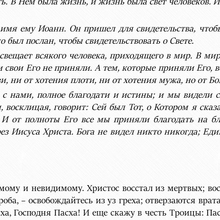
ь. В Нем была жизнь, и жизнь была свет человеков. И 
 имя ему Иоанн. Он пришел для свидетельства, чтобы
но был послан, чтобы свидетельствовать о Свете.
вещает всякого человека, приходящего в мир. В мире
и свои Его не приняли. А тем, которые приняли Его, 
, ни от хотения плоти, ни от хотения мужа, но от Бо
 с нами, полное благодати и истины; и мы видели сл
, восклицая, говорит: Сей был Тот, о Котором я ска
 И от полноты Его все мы приняли благодать на бла
ез Иисуса Христа. Бога не видел никто никогда; Ед
ому и невидимому. Христос восстал из мертвых; восс
роба, – освобождайтесь из уз греха; отверзаются врат
ха, Господня Пасха! И еще скажу в честь Троицы: Па