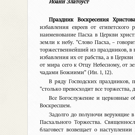
Иоанн Златоуст
Праздник Воскресения Христов
избавления евреев от египетского 
наименование Пасха в Церкви христ
земли к небу. "Слово Пасха, – говор
торжественнейший из праздников, в в
избавления их от рабства, а в Церкв
от мира сего к Отцу Небесному, от з
чадами Божиими" (Ин. 1, 12).
В ряду Господских праздников, 
"столько превосходит все торжества, 
Все Богослужение и церковные о
Воскресшем.
Задолго до полуночи верующие в
Пасхального Торжества. Священнос
благовест возвещает о наступлении