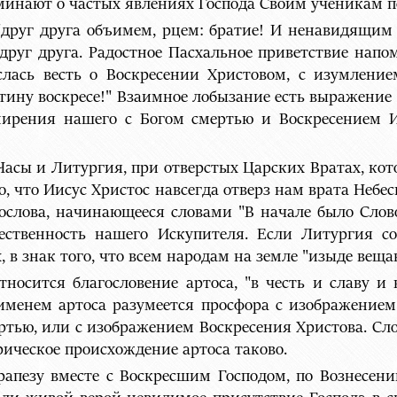
инают о частых явлениях Господа Своим ученикам п
"друг друга объимем, рцем: братие! И ненавидящим 
руг друга. Радостное Пасхальное приветствие напом
слась весть о Воскресении Христовом, с изумление
истину воскресе!" Взаимное лобызание есть выражение
ирения нашего с Богом смертью и Воскресением Ии
Часы и Литургия, при отверстых Царских Вратах, кот
о, что Иисус Христос навсегда отверз нам врата Небе
ослова, начинающееся словами "В начале было Слово
ожественность нашего Искупителя. Если Литургия с
 в знак того, что всем народам на земле "изыде вещан
носится благословение артоса, "в честь и славу и
именем артоса разумеется просфора с изображением
тью, или с изображением Воскресения Христова. Слово
рическое происхождение артоса таково.
апезу вместе с Воскресшим Господом, по Вознесени