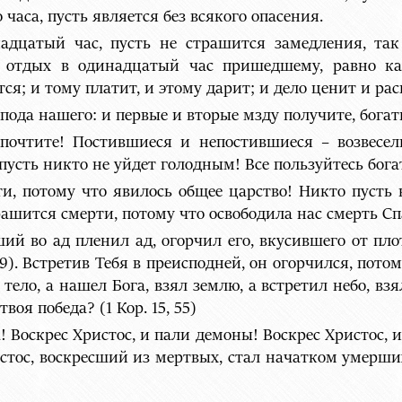
 часа, пусть является без всякого опасения.
адцатый час, пусть не страшится замедления, та
 отдых в одинадцатый час пришедшему, равно ка
тся; и тому платит, и этому дарит; и дело ценит и ра
спода нашего: и первые и вторые мзду получите, богат
почтите! Постившиеся и непостившиеся – возвесел
пусть никто не уйдет голодным! Все пользуйтесь бога
ти, потому что явилось общее царство! Никто пусть
трашится смерти, потому что освободила нас смерть Сп
ий во ад пленил ад, огорчил его, вкусившего от пло
, 9). Встретив Тебя в преисподней, он огорчился, пот
ело, а нашел Бога, взял землю, а встретил небо, взял
твоя победа? (1 Кор. 15, 55)
! Воскрес Христос, и пали демоны! Воскрес Христос, 
истос, воскресший из мертвых, стал начатком умерших