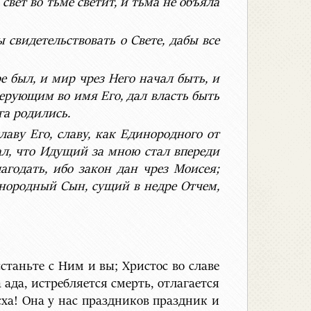
свет во тьме светит, и тьма не объяла
 свидетельствовать о Свете, дабы все
 был, и мир чрез Него начал быть, и
верующим во имя Его, дал власть быть
га родились.
аву Его, славу, как Единородного от
зал, что Идущий за мною стал впереди
годать, ибо закон дан чрез Моисея;
инородный Сын, сущий в недре Отчем,
таньте с Ним и вы; Христос во славе
а ада, истребляется смерть, отлагается
сха! Она у нас праздников праздник и