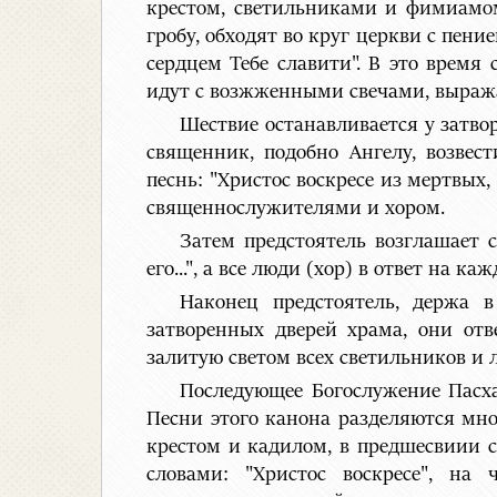
крестом, светильниками и фимиамом
гробу, обходят во круг церкви с пени
сердцем Тебе славити". В это время
идут с возжженными свечами, выража
Шествие останавливается у затвор
священник, подобно Ангелу, возвес
песнь: "Христос воскресе из мертвых
священнослужителями и хором.
Затем предстоятель возглашает с
его...", а все люди (хор) в ответ на к
Наконец предстоятель, держа 
затворенных дверей храма, они отв
залитую светом всех светильников и л
Последующее Богослужение Пасх
Песни этого канона разделяются мно
крестом и кадилом, в предшесвиии с
словами: "Христос воскресе", на 