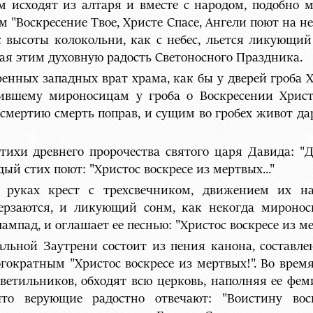
 исходят из алтаря и вместе с народом, подобно 
ем "Воскресение Твое, Христе Спасе, Ангели поют на н
 с высоты колокольни, как с небес, льется ликующи
я этим духовную радость Светоносного Праздника.
енных западных врат храма, как бы у дверей гроба Хр
тившему мироносицам у гроба о Воскресении Хрис
, смертию смерть поправ, и сущим во гробех живот да
тихи древнего пророчества святого царя Давида: "Д
аждый стих поют: "Христос воскресе из мертвых..."
в руках крест с трехсвечником, движением их на
ерзаются, и ликующий сонм, как некогда миронос
ампад, и оглашает ее песнью: "Христос воскресе из м
альной Заутрени состоит из пения канона, состав
гократным "Христос воскресе из мертвых!". Во вре
ветильников, обходят всю церковь, наполняя ее фем
что верующие радостно отвечают: "Воистину вос