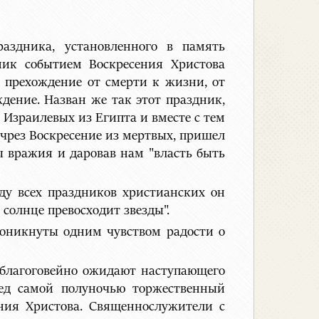
раздника, установленного в память
дник событием Воскресения Христова
 прехождение от смерти к жизни, от
ждение. Назван же так этот праздник,
 Израилевых из Египта и вместе с тем
 чрез Воскресение из мертвых, пришел
ты вражия и даровав нам "власть быть
яду всех праздников христианских он
 солнце превосходит звезды".
роникнуты одним чувством радости о
 благоговейно ожидают наступающего
ред самой полуночью торжественный
ения Христова. Священнослужители с