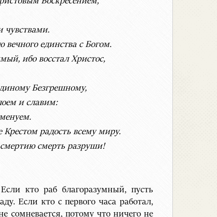
Христовым Воскресением,
 чувствами.
 вечного единства с Богом.
мый, ибо восстал Христос,
Единому Безгрешному,
поем и славим:
именуем.
 Крестом радость всему миру.
, смертию смерть разруши!
 Если кто раб благоразумный, пусть
ду. Если кто с первого часа работал,
не сомневается, потому что ничего не