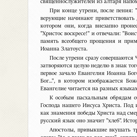
священнослужителей из алтаря напом
При конце утрени, после пения: 
верующие начинают приветствовать д
котором они, когда внезапно проне
"Христос воскресе!" и отвечали: "Во
память всеобщего прощения и прим
Иоанна Златоуста.
После утрени сразу совершаются 
затворяются целую неделю в знак тог
первое зачало Евангелия Иоанна Бог
Бог...", в котором изображается Б
Евангелие читается на разных языках,
К особым пасхальным обрядам от
Господа нашего Иисуса Христа. Под 
как знамения победы Христа над смер
русский язык оно значит "хлеб". Исто
Апостолы, привыкшие вкушать тр