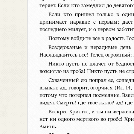
теряет. Если кто замедлил до девятого
Если кто пришел только в один
принимает наравне с первым; дает
последнего милует, и о первом заботи
Поэтому войдите все в радость Го
Воздержаные и нерадивые день 
Наслаждайтесь все! Телец огромный: 
Никто пусть не плачет от беднос
возсияло из гроба! Никто пусть не с
Схваченный ею попрал ее, сошедш
взывал: ад, говорит, огорчися (Ис. 14
потому что потерпел посмеяние. Взял т
видел. Смерть! где твое жало? ад! где 
Воскрес Христос, и ты низвержена
нет ни одного мертвого во гробе! Хр
Аминь.