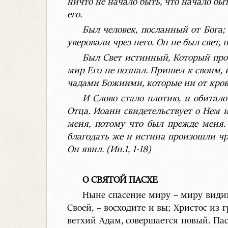
ничто не начало быть, что начало быт
его.
Был человек, посланный от Бога;
уверовали чрез него. Он не был свет, 
Был Свет истинный, Который прос
мир Его не познал. Пришел к своим, 
чадами Божиими, которые ни от крови
И Слово стало плотию, и обитало
Отца. Иоанн свидетельствует о Нем и
меня, потому что был прежде меня.
благодать же и истина произошли чр
Он явил. (Ин.1, 1-18)
О СВЯТОЙ ПАСХЕ
Ныне спасение миру – миру видим
Своей, – восходите и вы; Христос из г
ветхий Адам, совершается новый. Пас