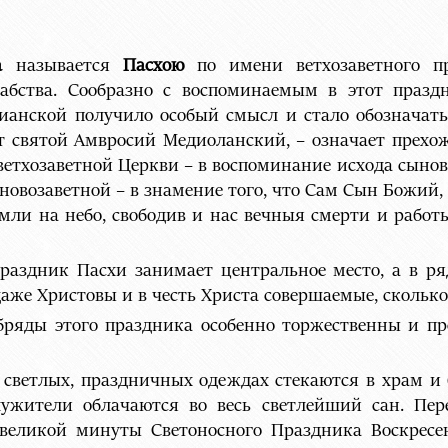
а
называется
Пасхою
по имени ветхозаветного п
рабства. Сообразно с воспоминаемым в этот праз
ианской получило особый смысл и стало обозначать
ит святой Амвросий Медиоланский, – означает прехо
етхозаветной Церкви – в воспоминание исхода сынов
и новозаветной – в знамение того, что Сам Сын Божий,
емли на небо, свободив и нас вечныя смерти и рабо
праздник Пасхи занимает центральное место, а в р
даже Христовы и в честь Христа совершаемые, сколько
бряды этого праздника особенно торжественны и п
 светлых, праздничных одеждах стекаются в храм и
лужители облачаются во весь светлейший сан. Пе
 великой минуты Светоносного Праздника Воскрес