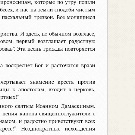
мироносицам, которые по утру пошли
ебесех, и нас на земли сподоби чистым
й пасхальный трезвон. Все молящиеся
иства. И здесь, по обычном возгласе,
товом, первый возглашает радостную
ровав". Эта песнь трижды повторяется
а воскреснет Бог и расточатся врази
чертывает знамение креста против
ицы к апостолам, входит в церковь,
ертвых!"
ленного святым Иоанном Дамаскиным.
мя пения канона священнослужители с
иамом, и радостно приветствуют всех
кресе!". Неоднократные исхождения