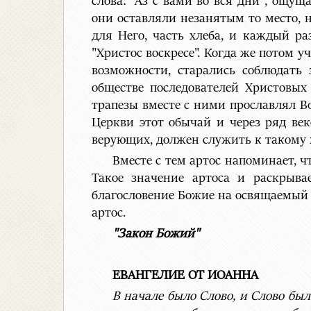
слова: "Аз с вами во вся дни", ощущ
они оставляли незанятым то место, н
для Него, часть хлеба, и каждый ра
"Христос воскресе". Когда же потом 
возможности, старались соблюдать 
обществе последователей Христовых 
трапезы вместе с ними прославлял Во
Церкви этот обычай и через ряд ве
верующих, должен служить к такому 
Вместе с тем артос напоминает, 
Такое значение артоса и раскрыва
благословение Божие на освящаемый 
артос.
"Закон Божий"
ЕВАНГЕЛИЕ ОТ ИОАННА
В начале было Слово, и Слово было