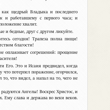
к как щедрый Владыка и последнего
к и работавшему с первого часа; и
сположение хвалит.
ые и бедные, друг с другом ликуйте.
итесь сегодня! Трапеза полна пищи!
тством благости!
 не оплакивает согрешений: прощение
асителя!
ти Его. Это и Исаия предвидел, когда
ому что потерпел поражение, огорчился,
 то, что видел, а напал на то, чего не
и радуются Ангелы! Воскрес Христос, и
. Ему слава и держава во веки веков.