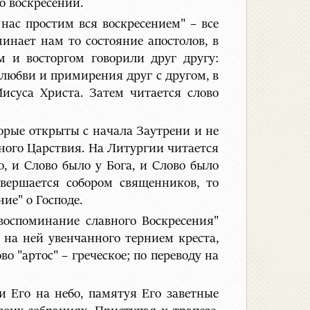
о воскресении.
нас простим вся воскресением" – все
инает нам то состояние апостолов, в
м и восторгом говорили друг другу:
 любви и примирения друг с другом, в
суса Христа. Затем читается слово
орые открыты с начала Заутрени и не
сного Царствия. На Литургии читается
, и Слово было у Бога, и Слово было
овершается собором священников, то
ие" о Господе.
 воспоминание славного Воскресения"
 на ней увенчанного тернием креста,
 "артос" – греческое; по переводу на
и Его на небо, памятуя Его заветные