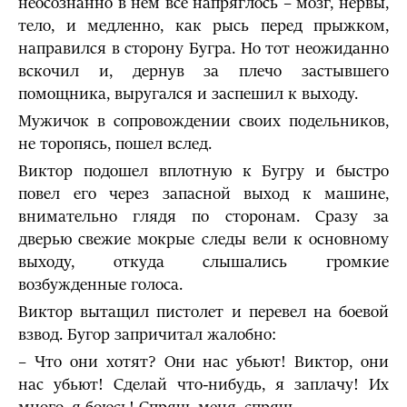
неосознанно в нем все напряглось – мозг, нервы,
тело, и медленно, как рысь перед прыжком,
направился в сторону Бугра. Но тот неожиданно
вскочил и, дернув за плечо застывшего
помощника, выругался и заспешил к выходу.
Мужичок в сопровождении своих подельников,
не торопясь, пошел вслед.
Виктор подошел вплотную к Бугру и быстро
повел его через за­пасной выход к машине,
внимательно глядя по сторонам. Сразу за
дверью свежие мокрые следы вели к основному
выходу, откуда слышались громкие
возбужденные голоса.
Виктор вытащил пистолет и перевел на боевой
взвод. Бугор запричитал жалобно:
– Что они хотят? Они нас убьют! Виктор, они
нас убьют! Сделай что-нибудь, я заплачу! Их