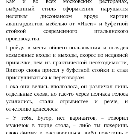
Как и во всех московских ресторанах,
выбранный стиль оформления нарушался
нелепым диссонансом вроде картин
авангардистов, мебелью от «Икеи» и буфетной
стойкой современного итальянского
производства.
Пройдя в места общего пользования и оглядев
возможные входы и выходы, скорее по недавней
привычке, чем из практической необходимости,
Виктор снова присел у буфетной стойки и стая
прислу­шиваться к переговорам.
Пока они велись вполголоса, он различал лишь
отдельные слова, но где-то через полчаса голоса
усилились, стали отрывистее и резче, и
отчетливо донеслось:
– У тебя, Бугор, нет вариантов, – говорил
мужичок в торце стола, – либо ты похеришь
свою фирму и растворишься, либо полетишь с