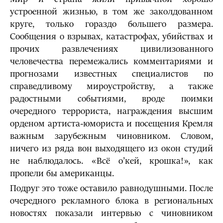
устроенной жизнью, в том же заколдованном
круге, только гораздо большего размера.
Сообщения о взры­вах, катастрофах, убийствах и
прочих развлечениях цивилизованного
человечества перемежались комментариями и
прогнозами известных специ­алистов по
справедливому мироустройству, а также
радостными событиями, вроде поимки
очередного террориста, награждения высшим
орденом арти­ста-юмориста и посещения Кремля
важным зарубежным чиновником. Словом,
ничего из ряда вон выходящего из окон студий
не наблюдалось. «Всё о’кей, крошка!», как
пропели бы американцы.
Подруг это тоже оставило равнодушными. После
очередного реклам­ного блока в региональных
новостях показали интервью с чиновником