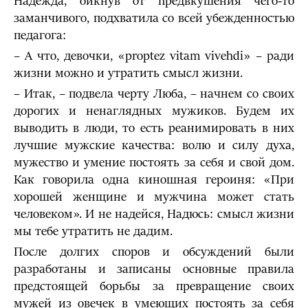
Надежда, ойкнув от предвкушения чего-то
заманчивого, подхватила со всей убежденностью
педагога:
– А что, девочки, «proptez vitam vivehdi» – ради
жизни можно и утратить смысл жизни.
– Итак, – подвела черту Люба, – начнем со своих
дорогих и ненагляд­ных мужиков. Будем их
выводить в люди, то есть реанимировать в них
лучшие мужские качества: волю и силу духа,
мужество и умение постоять за себя и свой дом.
Как говорила одна киношная героиня: «При
хорошей женщине и мужчина может стать
человеком». И не надейся, Надюсь: смысл жизни
мы тебе утратить не дадим.
После долгих споров и обсуждений были
разработаны и записаны основные правила
предстоящей борьбы за превращение своих
мужей из овечек в умеющих постоять за себя