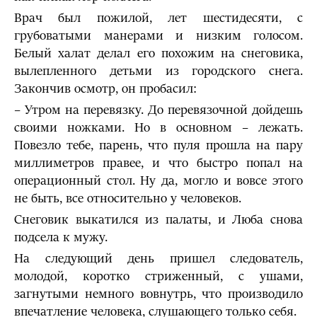
Врач был пожилой, лет шестидесяти, с
грубоватыми манерами и низким голосом.
Белый халат делал его похожим на снеговика,
вылепленного детьми из городского снега.
Закончив осмотр, он пробасил:
– Утром на перевязку. До перевязочной дойдешь
своими ножками. Но в основном – лежать.
Повезло тебе, парень, что пуля прошла на пару
миллиметров правее, и что быстро попал на
операционный стол. Ну да, могло и вовсе этого
не быть, все относительно у человеков.
Снеговик выкатился из палаты, и Люба снова
подсела к мужу.
На следующий день пришел следователь,
молодой, коротко стриженный, с ушами,
загнутыми немного вовнутрь, что производило
впечатление че­ловека, слушающего только себя.