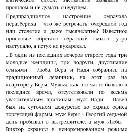
магической силой: заставлять забывать о
прошлом и не думать о будущем.
Предпраздничное настроение омрачала
неразбериха – что же встречать: очередной год
или столетие и даже тысячелетие? Известное
присловье обретало обратный смысл: утро
наступало, а петух не кукарекал.
...В один из последних вечеров старого года три
молодые жен­щины, три подруги, дружившие
семьями – Люба, Вера и Надя собрались на
традиционный девичник, на этот раз на
квартире у Веры. Мужья, как это часто бывало в
последнее время, отсутствовали по весь­ма
уважительным причинам: муж Нади – Павел
был на суточном дежурстве по охране офиса
торгующей фирмы, муж Веры – Георгий седьмой
день пребывал в вытрезвителе, а муж Любы –
Виктор охранял в ненормирован­ном режиме