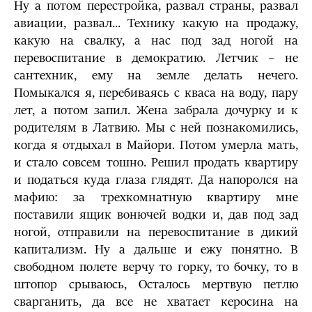
Ну а потом перестройка, развал страны, развал
авиации, развал... Технику какую на продажу,
какую на свалку, а нас под зад ногой на
перевоспитание в демократию. Летчик – не
сантехник, ему на земле делать нечего.
Помыкался я, перебиваясь с кваса на воду, пару
лет, а потом запил. Жена забрала дочурку и к
родителям в Латвию. Мы с ней познакомились,
когда я отдыхал в Майори. Потом умерла мать,
и стало совсем тошно. Решил продать квартиру
и податься куда глаза глядят. Да напоролся на
мафию: за трехкомнатную квартиру мне
поставили ящик вонючей водки и, дав под зад
ногой, отправили на перевоспитание в дикий
капитализм. Ну а дальше и ежу понятно. В
свободном полете верчу то горку, то бочку, то в
штопор срываюсь, Осталось мертвую петлю
сварганить, да все не хватает керосина на