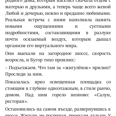
родного дома, который населил сначала отцом с
матерью и друзьями, а теперь чаще всего женой
Любой и дочерью, нежно и пре­данно любимыми.
Реальная встреча с ними наполняла память
новыми ощущениями и суетными
подробностями, составляющими в разлуке
почти осязаемый воздух, которым дышал
организм его виртуального мира.
Они выехали на загородное шоссе, скорость
возросла, и Бугор тихо произнес:
– Подъезжаем. Что там за «жигулёнок» прилип?
Проследи за ним.
Показалась ярко освещенная площадка со
стоящим в глубине одно­этажным, в стиле ранчо,
домом. Над ним горело неоново: «Салун,
ресторан».
Остановились на самом въезде, развернувшись к
шоссе. Жигули, не поспешая, проехали дальше. У