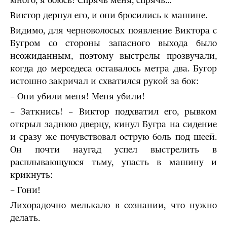
много, я боюсь! Спрячь меня, спрячь...
Виктор дернул его, и они бросились к машине.
Видимо, для черноволосых появление Виктора с
Бугром со стороны запасного выхода было
неожиданным, поэтому выстрелы прозвучали,
когда до мерседеса оставалось метра два. Бугор
истошно закричал и схватился рукой за бок:
– Они убили меня! Меня убили!
– Заткнись! – Виктор подхватил его, рывком
открыл заднюю дверцу, кинул Бугра на сидение
и сразу же почувствовал острую боль под шеей.
Он почти наугад успел выстрелить в
расплывающуюся тьму, упасть в машину и
крикнуть:
– Гони!
Лихорадочно мелькало в сознании, что нужно
делать.