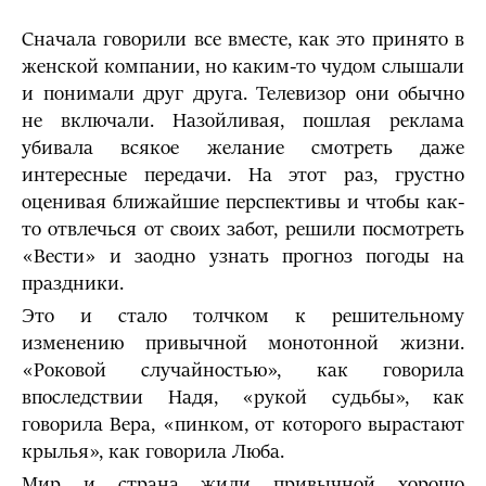
Сначала говорили все вместе, как это принято в
женской компании, но каким-то чудом слышали
и понимали друг друга. Телевизор они обычно
не включали. Назойливая, пошлая реклама
убивала всякое желание смот­реть даже
интересные передачи. На этот раз, грустно
оценивая ближай­шие перспективы и чтобы как-
то отвлечься от своих забот, решили посмот­реть
«Вести» и заодно узнать прогноз погоды на
праздники.
Это и стало толчком к решительному
изменению привычной монотон­ной жизни.
«Роковой случайностью», как говорила
впоследствии Надя, «рукой судьбы», как
говорила Вера, «пинком, от которого вырастают
крылья», как говорила Люба.
Мир и страна жили привычной хорошо