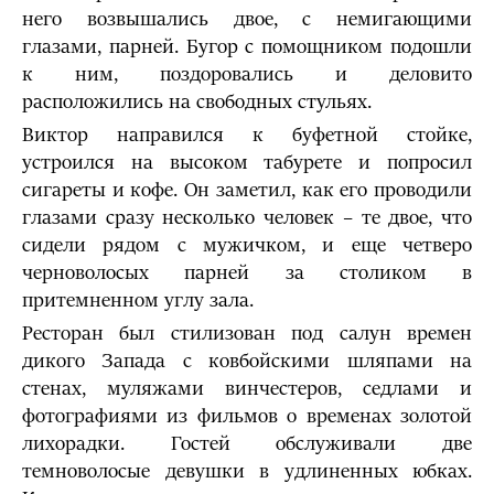
него возвышались двое, с немигающими
глазами, парней. Бугор с помощником подошли
к ним, поздоровались и деловито
расположились на свободных стульях.
Виктор направился к буфетной стойке,
устроился на высоком табу­рете и попросил
сигареты и кофе. Он заметил, как его проводили
гла­зами сразу несколько человек – те двое, что
сидели рядом с мужичком, и еще четверо
черноволосых парней за столиком в
притемненном углу зала.
Ресторан был стилизован под салун времен
дикого Запада с ковбойскими шляпами на
стенах, муляжами винчестеров, седлами и
фотографиями из фильмов о временах золотой
лихорадки. Гостей обслуживали две
темноволосые девушки в удлиненных юбках.