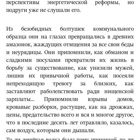
перспективы энергетической реформы, но
подруги уже не слушали его.
Из безобидных болтушек коммунального
образца они на глазах превращались в древних
амазонок, жаждущих отмщения за все свои беды
и неурядицы. Они припомнили, как обманом и
сладкими посулами превра­тили их жизнь в
борьбу за существование, как унизили мужей,
лишив их привычной работы, как посеяли
непреходящую тревогу за близких, как
заставляют раболепствовать ради нищенской
зарплаты... Припомнили взрывы домов,
кровавые разборки, растущие, как на дрожжах,
цены, предательство всего и вся и многое другое,
что в последние десять лет отравляло, казалось,
сам воздух, которым они дышали.
То ли дешёвая водка была тому причиной, то ли