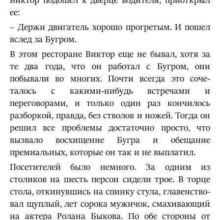
Виктор подошел к дверце водителя, приоткрыл
ее:
– Держи двигатель хорошо прогретым. И пошел
вслед за Бугром.
В этом ресторане Виктор еще не бывал, хотя за
те два года, что он работал с Бугром, они
побывали во многих. Почти всегда это соче­
талось с какими-нибудь встречами и
переговорами, и только один раз кончилось
разборкой, правда, без стволов и ножей. Тогда он
решил все проблемы достаточно просто, что
вызвало восхищение Бугра и обе­щание
премиальных, которые он так и не выплатил.
Посетителей было немного. За одним из
столиков на шесть персон сидели трое. В торце
стола, откинувшись на спинку стула, главенство­
вал щуплый, лет сорока мужичок, смахивающий
на актера Ролана Быкова. По обе стороны от