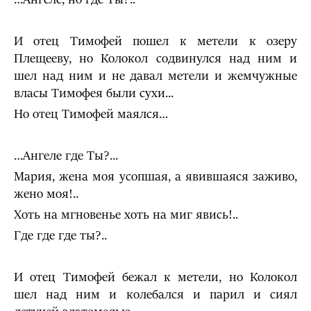
И отец Тимофей пошел к метели к озеру
Плещееву, но Колокол содвинулся над ним и
шел над ним и не давал метели и жемчужные
власы Тимофея были сухи...
Но отец Тимофей маялся…
…Ангеле где Ты?...
Мария, жена моя усопшая, а явившаяся заживо,
жено моя!..
Хоть на мгновенье хоть на миг явись!..
Где где где ты?..
И отец Тимофей бежал к метели, но Колокол
шел над ним и колебался и парил и сиял