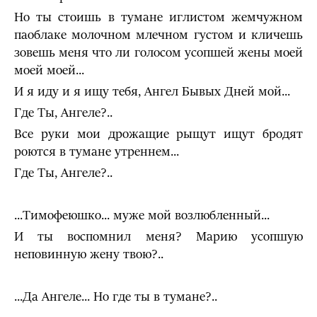
Но ты сто­ишь в тумане иглистом жемчужном
паоблаке молочном млечном густом и кличешь
зовешь меня что ли голосом усопшей жены моей
моей моей...
И я иду и я ищу тебя, Ангел Бывых Дней мой...
Где Ты, Ангеле?..
Все руки мои дрожащие рыщут ищут бродят
роются в ту­мане утреннем...
Где Ты, Ангеле?..
...Тимофеюшко... муже мой возлюбленный...
И ты воспомнил меня? Марию усопшую
неповинную жену твою?..
...Да Ангеле... Но где ты в тумане?..