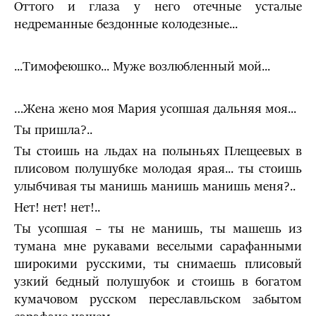
От­того и глаза у него отечные усталые
недреманные бездонные колодезные...
...Тимофеюшко... Муже возлюбленный мой...
…Жена жено моя Мария усопшая дальняя моя...
Ты при­шла?..
Ты стоишь на льдах на полыньях Плещеевых в
плисовом полушубке молодая ярая... ты стоишь
улыбчивая ты манишь ма­нишь манишь меня?..
Нет! нет! нет!..
Ты усопшая – ты не манишь, ты машешь из
тумана мне ру­кавами веселыми сарафанными
широкими русскими, ты сни­маешь плисовый
узкий бедный полушубок и стоишь в богатом
кумачовом русском переславльском забытом