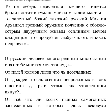
То не лебедь перелетная плещется ищется
бродит летит в тумане майском талом мается —
то залетный божий захожий русский Михаил
Архангел грозный оружник полченик с обоюдо­
острым двуручным живым осиянным мечом
кладенцом что прорубает любую плоть и кость
неправую?..
О русский человек многогрешный многоядный
и все тебе мнится хочется чуда...
От полей холмов лесов что ль неоглядных?..
От дождей что ль осенних непролазных в коих
пшеницы да ржи утлые как утопленники
вянут?..
От изб что ли косых пьяных самогонных
заснеженных в которых вдовы вековухи