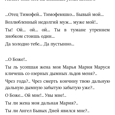
...Отец Тимофей... Тимофеюшко... Бывый мой...
Возлюблен­ный недолгий муж... муже мой!..
Ты! Ой... ой... ой... Ты в тумане утреннем
знобком стоишь один...
Да холодно тебе... Да пустын­но...
...О Боже!..
Ты ль усопшая жена моя Марья Мария Маруся
кличешь со озерных дымных льдов меня?..
Чрез года?.. Чрез смерть кончину твою дальную
дальную дымную забытую за­бытую уже?..
О Боже... Ой мне!.. Увы мне!..
Ты ли жена моя дальная Мария?..
Ты ли Ангел Бывых Дней явился мне?..