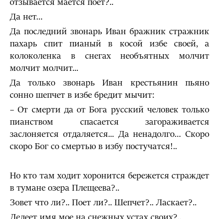
отзывается мается поет?..
Да нет…
Да последний звонарь Иван бражник стражник
пахарь спит пианый в косой избе своей, а
колоколенка в снегах необъятных молчит
молчит молчит...
Да только звонарь Иван крестьянин пьяно
сонно шепчет в избе бредит мычит:
– От смерти да от Бога русский человек только
пианством спа­сается загораживается
заслоняется отдаляется... Да ненадолго… Скоро
скоро Бог со смертью в избу постучатся!..
Но кто там ходит хоронится бережется страждет
в тумане озера Плещеева?..
Зовет что ли?.. Поет ли?.. Шепчет?.. Ласкает?..
Лелеет имя мое на снежных устах своих?..