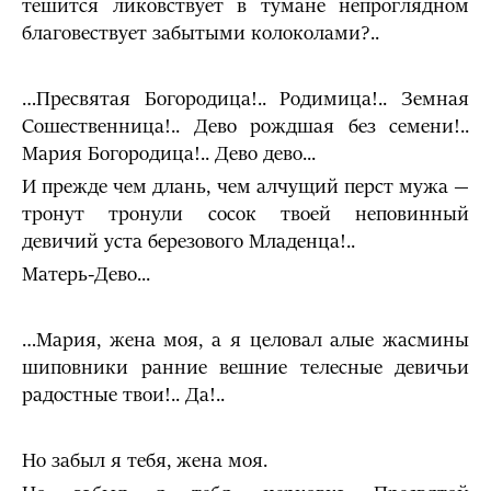
тешится ликовствует в тумане непроглядном
благовествует забытыми колоколами?..
…Пресвятая Богородица!.. Родимица!.. Земная
Сошественница!.. Дево рождшая без семени!..
Мария Богородица!.. Дево дево...
И прежде чем длань, чем алчущий перст мужа —
тронут тронули сосок твоей неповинный
девичий уста березового Мла­денца!..
Матерь-Дево...
…Мария, жена моя, а я целовал алые жасмины
шиповники ранние вешние телесные девичьи
радостные твои!.. Да!..
Но забыл я тебя, жена моя.