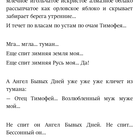
млечное игольчатое искри­стое алмазное облако
рассыпчатое как орловское яблоко и скрывает
забирает берега утренние…
И течет по власам по устам по очам Тимофея...
Мга... мгла... туман...
Еще спит зимняя земля моя...
Еще спит зимняя Русь моя... Да!
А Ангел Бывых Дней уже уже уже кличет из
тумана:
— Отец Тимофей... Возлюбленный муж муже
мой...
Не спит он Ангел Бывых Дней. Не спит…
Бессонный он…