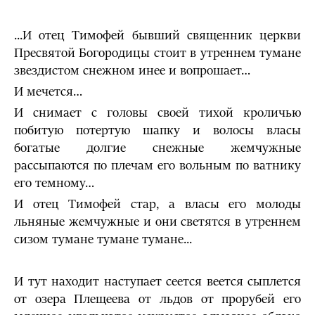
...И отец Тимофей бывший священник церкви
Пресвятой Богородицы стоит в утреннем тумане
звездистом снежном инее и вопрошает…
И мечется…
И снимает с головы своей тихой кро­личью
побитую потертую шапку и волосы власы
богатые дол­гие снежные жемчужные
рассыпаются по плечам его вольным по ватнику
его темному…
И отец Тимофей стар, а власы его молоды
льняные жем­чужные и они светятся в утреннем
сизом тумане тумане тумане...
И тут находит наступает сеется веется сыплется
от озера Плещеева от льдов от прорубей его