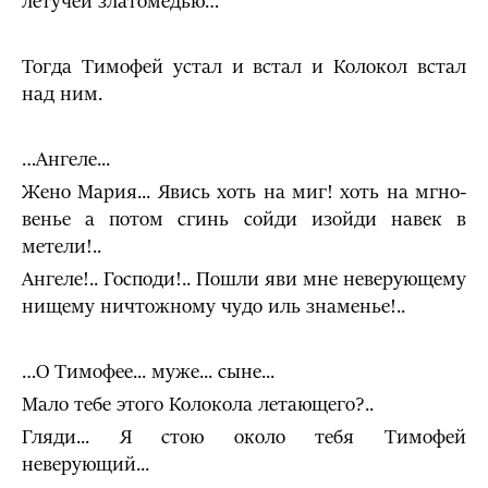
летучей златомедью…
Тогда Тимофей устал и встал и Колокол встал
над ним.
…Ангеле...
Жено Мария... Явись хоть на миг! хоть на мгно­
венье а потом сгинь сойди изойди навек в
метели!..
Ангеле!.. Господи!.. Пошли яви мне неверующему
нищему ничтожному чудо иль знаменье!..
…О Тимофее... муже... сыне...
Мало тебе этого Колокола летающего?..
Гляди... Я стою около тебя Тимофей
неверующий...