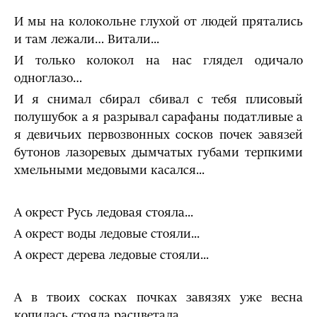
И мы на колокольне глухой от людей прятались
и там лежали… Витали...
И только колокол на нас глядел одичало
одноглазо…
И я снимал сбирал сбивал с тебя плисовый
полушубок а я разрывал сарафаны податливые а
я девичьих первозвонных сосков почек эавязей
бутонов лазоревых дымчатых губами терпкими
хмельными медовыми касался...
А окрест Русь ледовая стояла...
А окрест воды ледовые стояли...
А окрест дерева ледовые стояли...
А в твоих сосках почках завязях уже весна
копилась стояла расцветала...