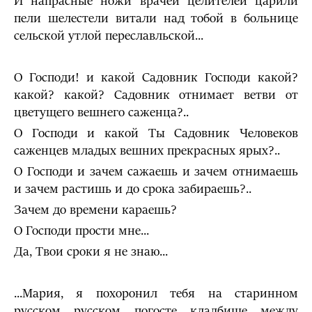
И напрасные ножи врачей целителей царили
пели шелестели витали над тобой в больнице
сельской утлой переславльской...
О Господи! и какой Садовник Господи какой?
какой? какой? Садовник отнимает ветви от
цветущего вешнего саженца?..
О Господи и какой Ты Садовник Человеков
саженцев мла­дых вешних прекрасных ярых?..
О Господи и зачем сажаешь и зачем отнимаешь
и зачем растишь и до срока забираешь?..
Зачем до времени караешь?
О Господи прости мне...
Да, Твои сроки я не знаю...
...Мария, я похоронил тебя на старинном
русском русском погосте кладбище между