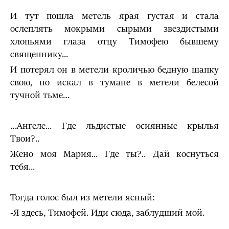
И тут пошла метель ярая густая и стала
ослеплять мокрыми сырыми звездистыми
хлопьями глаза отцу Тимофею быв­шему
священнику...
И потерял он в метели кроличью бедную шапку
свою, но искал в тумане в метели белесой
тучной тьме…
…Ангеле... Где льдистые осиянные крылья
Твои?..
Жено моя Мария... Где ты?.. Дай коснуться
тебя...
Тогда голос был из метели ясный:
-Я здесь, Тимофей. Иди сюда, заблудший мой.