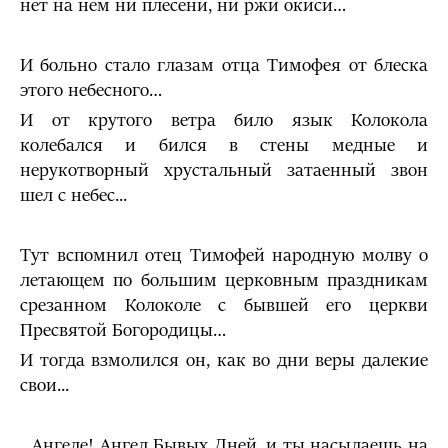
нет на нем ни плесени, ни ржи окиси…
И больно стало глазам отца Тимофея от блеска
этого небесного…
И от крутого ветра било язык Колоко­ла
колебался и бился в стены медные и
нерукотворный хрусталь­ный затаенный звон
шел с небес...
Тут вспомнил отец Тимофей народную молву о
летающем по большим церковным праздникам
срезанном Колоколе с бывшей его церкви
Пресвятой Богородицы…
И тогда взмолился он, как во дни веры далекие
свои...
...Ангеле! Ангел Бывых Дней, и ты насылаешь на