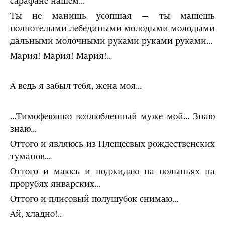
сарафане нашем...
Ты не манишь усопшая — ты машешь
полнотелыми лебеди­ными молодыми молодыми
дальными молочными руками ру­ками руками...
Мария! Мария! Мария!..
А ведь я забыл тебя, жена моя...
...Тимофеюшко возлюбленный муже мой... Знаю
знаю...
Оттого и являюсь из Плещеевых рождественских
туманов...
Оттого и маюсь и поджидаю на полыньях на
прорубях ян­варских...
Оттого и плисовый полушубок снимаю...
Ай, хладно!..