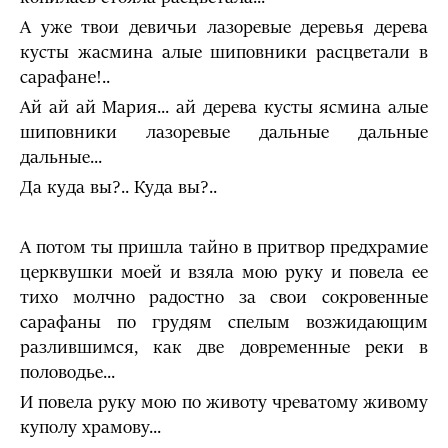
А уже твои девичьи лазоревые деревья дерева
кусты жасмина алые шиповники расцветали в
сарафане!..
Ай ай ай Мария... ай дерева кусты ясмина алые
шиповники лазоревые дальные дальные
дальные...
Да куда вы?.. Куда вы?..
А потом ты пришла тайно в притвор предхрамие
церквушки моей и взяла мою руку и повела ее
тихо молчно радостно за свои сокровенные
сарафаны по грудям спелым возжидающим
разлившимся, как две довременные реки в
половодье...
И по­вела руку мою по животу чреватому живому
куполу храмову...