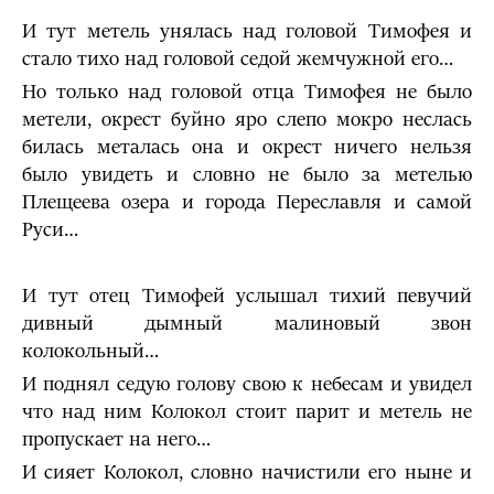
И тут метель унялась над головой Тимофея и
стало тихо над головой седой жемчужной его…
Но только над головой отца Тимофея не было
метели, окрест буйно яро слепо мокро неслась
билась металась она и окрест ничего нельзя
было увидеть и словно не было за ме­телью
Плещеева озера и города Переславля и самой
Руси…
И тут отец Тимофей услышал тихий певучий
дивный дымный малиновый звон
колокольный…
И поднял седую голову свою к небесам и увидел
что над ним Колокол стоит парит и метель не
пропускает на него…
И сияет Колокол, словно начистили его ныне и