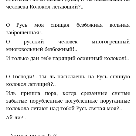
чело­века Колокол летающий?..
О Русь моя спящая безбожная вольная
заброшенная!..
О русский человек многогрешный
многовольный безбожный!..
И только дан тебе парящий осиянный колокол!..
О Господи!.. Ты ль насылаешь на Русь спящую
колокол ле­тящий?..
Иль пришла пора, когда срезанные снятые
забытые поруб­ленные погубленные поруганные
колокола летают над тобой Русь святая моя?..
Ай ли?..
…Ангеле, но где Ты?..