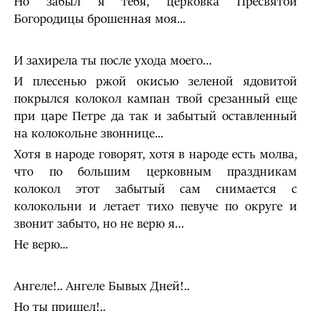
Но забыл я тебя, церковка Пресвятой
Богородицы брошенная моя...
И захирела ты после ухода моего…
И плесенью ржой окисью зеленой ядовитой
покрылся колокол кампан твой сре­занный еще
при царе Петре да так и забытый оставленный
на колокольне звоннице...
Хотя в народе говорят, хотя в народе есть молва,
что по большим церковным праздникам
колокол этот забытый сам снимается с
колокольни и летает тихо певуче по округе и
зво­нит забыто, но не верю я…
Не верю...
Ангеле!.. Ангеле Бывых Дней!..
Но ты пришел!..