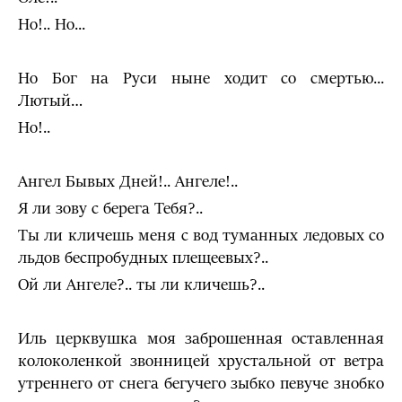
Но!.. Но...
Но Бог на Руси ныне ходит со смертью...
Лютый…
Но!..
Ангел Бывых Дней!.. Ангеле!..
Я ли зову с берега Тебя?..
Ты ли кличешь меня с вод туманных ледовых со
льдов беспробудных плещеевых?..
Ой ли Ангеле?.. ты ли кличешь?..
Иль церквушка моя заброшенная оставленная
колоколенкой звонницей хрустальной от ветра
утреннего от снега бегучего зыбко певуче знобко