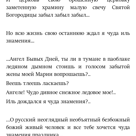
заметенную храмину малую свечу Святой
Богородицы забыл забыл забыл...
Но всю жизнь свою останнюю ждал я чуда иль
знамения...
...Ангел Бывых Дней, ты ли в тумане в паоблаке
ледяном дымном стоишь и голосом забытой
жены моей Марии вопро­шаешь?..
Веешь тлеешь ласкаешь?
Ангеле! Чудо дивное снежное ледовое мое!..
Иль дождался я чуда знамения?..
…О русский неоглядный необъятный безбожный
божий живый человек и все тебе хочется чуда
знамения праздника…