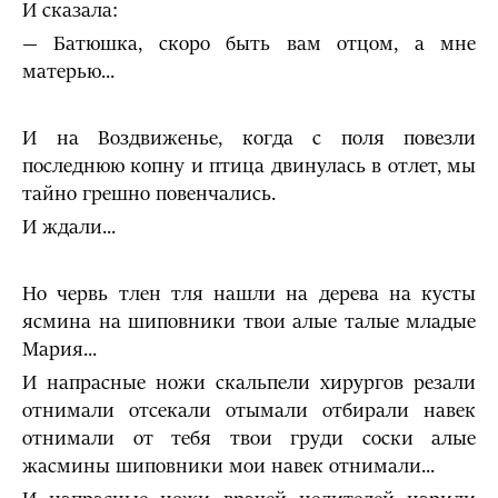
И сказала:
— Батюшка, скоро быть вам отцом, а мне
матерью...
И на Воздвиженье, когда с поля повезли
последнюю копну и птица двинулась в отлет, мы
тайно грешно повенчались.
И ждали...
Но червь тлен тля нашли на дерева на кусты
ясмина на шиповники твои алые талые младые
Мария...
И напрасные ножи скальпели хирургов резали
отнимали отсекали отымали отбирали навек
отнимали от тебя твои груди соски алые
жасмины шиповники мои навек отнимали...