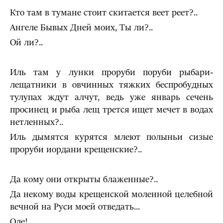
Кто там в тумане стоит скитается веет реет?..
Ангеле Бывых Дней моих, Ты ли?..
Ой ли?..
Иль там у лунки проруби поруби рыбари-
лещатники в ов­чинных тяжких беспробудных
тулупах ждут алчут, ведь уже январь сечень
просинец и рыба лещ трется ищет мечет в водах
нетленных?..
Иль дымятся курятся млеют полыньи сизые
проруби иордани крещенские?..
Да кому они открыты блаженные?..
Да некому воды крещенской моленной целебной
вечной на Руси моей отведать...
Оле!..