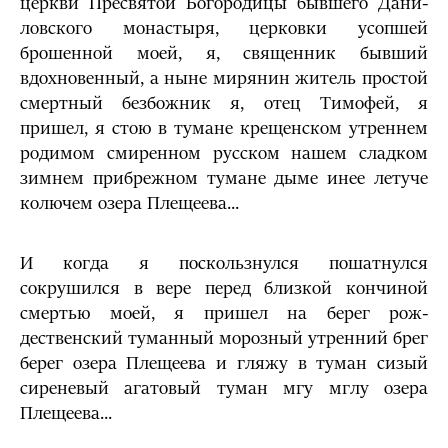
церкви Пресвятой Богородицы бывшего Дани­
ловского монастыря, церковки усопшей
брошенной моей, я, свя­щенник бывший
вдохновенный, а ныне мирянин житель простой
смертный безбожник я, отец Тимофей, я
пришел, я стою в тума­не крещенском утреннем
родимом смиренном русском нашем сладком
зимнем прибрежном тумане дыме инее летуче
колю­чем озера Плещеева...
И когда я поскользнулся пошатнулся
сокрушился в вере перед близкой кончиной
смертью моей, я пришел на берег рож­
дественский туманный морозный утренний брег
берег озера Плещеева и гляжу в туман сизый
сиреневый агатовый туман мгу мглу озера
Плещеева...