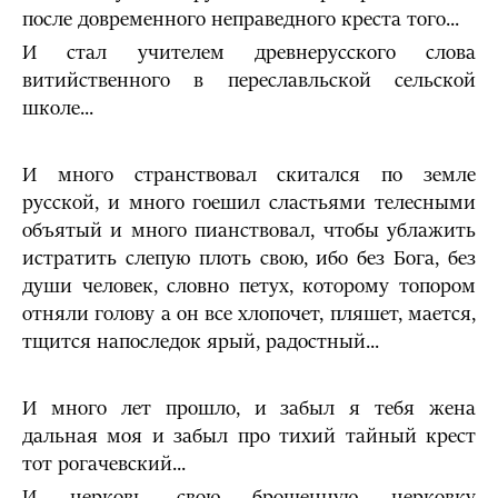
после довременного неправедного кре­ста того...
И стал учителем древнерусского слова
витийственного в переславльской сельской
школе...
И много странствовал скитался по земле
русской, и много гоешил сластьями телесными
объятый и много пианствовал, чтобы ублажить
истратить слепую плоть свою, ибо без Бога, без
души человек, словно петух, которому топором
отняли го­лову а он все хлопочет, пляшет, мается,
тщится напоследок ярый, радостный...
И много лет прошло, и забыл я тебя жена
дальная моя и забыл про тихий тайный крест
тот рогачевский...
И церковь свою брошенную церковку