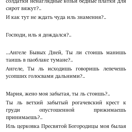
солдатки ненаглядные козьи бедные платки для
сирот вяжут?..
И как тут не ждать чуда иль знамения?..
Господи, иль я дождался?..
…Ангеле Бывых Дней, Ты ли стоишь манишь
таишь в паоб­лаке тумане?..
Ангеле, Ты ль исходишь говоришь лепечешь
усопших голосвами дальними?..
Мария, жено моя забытая, ты ль стоишь?..
Ты ль ветхий забытый рогачевский крест к
груди опустошенной прижимаешь
принимаешь?..
Иль церковка Пресвятой Богородицы моя былая