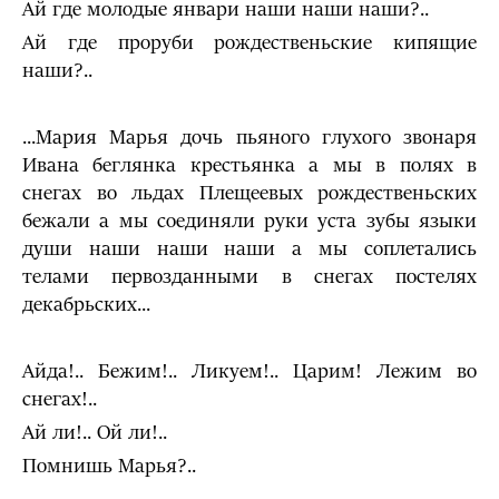
Ай где молодые январи наши наши наши?..
Ай где проруби рождественьские кипящие
наши?..
...Мария Марья дочь пьяного глухого звонаря
Ивана беглян­ка крестьянка а мы в полях в
снегах во льдах Плещеевых рождественьских
бежали а мы соединяли руки уста зубы языки
души наши наши наши а мы соплетались
телами первозданными в снегах постелях
декабрьских...
Айда!.. Бежим!.. Ликуем!.. Царим! Лежим во
снегах!..
Ай ли!.. Ой ли!..
Помнишь Марья?..