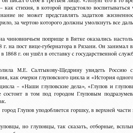
он писал о себе в третьем лице: «Лозунг его в то вр
 – как стихия, в которой предстояло воспитываться 
инание не может представлять задатков жизненно
рило, за чертою которого должны умолкнуть все да
на чиновничьем поприще в Вятке оказались настоль
 г. на пост вице-губернатора в Рязани. Он занимал
о в 1868 г. он ушёл в отставку с государственной сл
олила М.Е. Салтыкову-Щедрину увидеть Россию с
ния, как очерки глуповского цикла и «История одного
цикла – «Наши глуповские дела», «Глупов и глупов
е состоит в том под городом Глуповым подразумева
ак.
 город Глупов уподобляется горшку, в верхней части
повцы, но глуповцы, так сказать, отборные, всплы