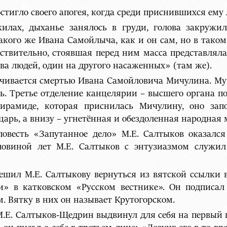
тигло своего апогея, когда среди приснившихся ему 
жилах, дыханье занялось в груди, голова закружи
акого же Ивана Самойлыча, как и он сам, но в тако
ействительно, стоявшая перед ним масса представлял
ва людей, один на другого насаженных» (там же).
чивается смертью Ивана Самойловича Мичулина. Муч
сь. Третье отделение канцелярии – высшего органа п
пирамиде, которая приснилась Мичулину, оно за
царь, а внизу – угнетённая и обездоленная народная 
 повесть «Запутанное дело» М.Е. Салтыков оказалс
оловиной лет М.Е. Салтыков с энтузиазмом служи
решил М.Е. Салтыкову вернуться из вятской ссылки в 
ки» в катковском «Русском вестнике». Он подписа
. Вятку в них он называет Крутогорском.
 М.Е. Салтыков-Щедрин выдвинул для себя на первый п