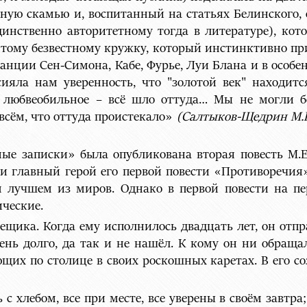
ьную скамью и, воспитанный на статьях Белинского, 
динственно авторитетному тогда в литературе), кот
тому безвестному кружку, который инстинктивно при
анции Сен-Симона, Кабе, Фурье, Луи Блана и в особе
сияла нам уверенность, что "золотой век" находитс
 и любвеобильное – всё шло оттуда… Мы не могли б
 всём, что оттуда проистекало»
(Салтыков-Щедрин М.Е. 
ные записки» была опубликована вторая повесть М.Е
 и главный герой его первой повести «Противоречия
м лучшем из миров. Однако в первой повести на 
ические.
щика. Когда ему исполнилось двадцать лет, он отпра
ень долго, да так и не нашёл. К кому он ни обраща
щих по столице в своих роскошных каретах. В его с
 с хлебом, все при месте, все уверены в своём завтр