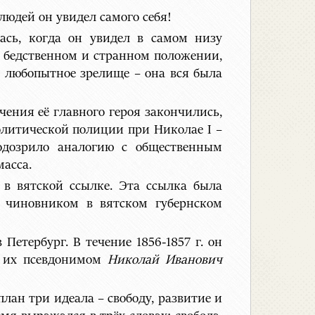
людей он увидел самого себя!
лась, когда он увидел в самом низу
м бедственном и странном положении,
а любопытное зрелище – она вся была
ения её главного героя закончились,
олитической полиции при Николае I –
подозрило аналогию с общественным
масса.
я в вятской ссылке. Эта ссылка была
л чиновником в вятском губернском
Петербург. В течение 1856-1857 г. он
л их псевдонимом
Николай Иванович
лан три идеала – свободу, развитие и