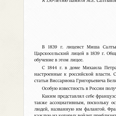
К 130-летию памяти М.Е. Салтык
В 1839 г. лицеист Миша Салт
Царскосельский лицей в 1839 г. Общ
обучение в этом лицее.
С 1844 г. в доме Михаила Петр
настроенные к российской власти. 
статьи Виссариона Григорьевича Бел
Особую известность в России по
Каким представлял себе француз
также ассоциативным, поскольку о
людей, названную им фалангой. Фра
каждую из которых войдет приблизите