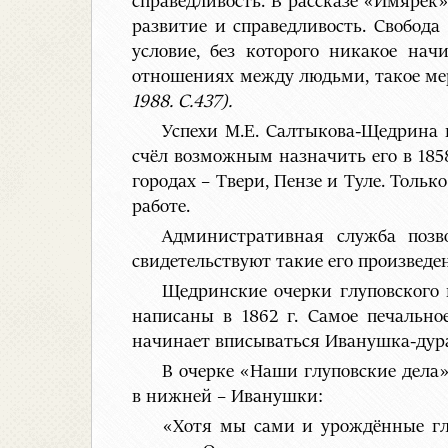
справедливость. В рассказе «Имярек» 
развитие и справедливость. Свобода
условие, без которого никакое нач
отношениях между людьми, такое ме
1988. С.437).
Успехи М.Е. Салтыкова-Щедрина 
счёл возможным назначить его в 1858
городах – Твери, Пензе и Туле. Тольк
работе.
Административная служба позв
свидетельствуют такие его произведе
Щедринские очерки глуповского 
написаны в 1862 г. Самое печально
начинает вписываться Иванушка-дур
В очерке «Наши глуповские дела»
в нижней – Иванушки:
«Хотя мы сами и урождённые глу