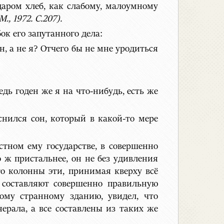
 даром хлеб, как слабому, малоумному
М., 1972. С.207).
ок его запутанного дела:
он, а не я? Отчего бы не мне уродиться
ведь годен же я на что-нибудь, есть же
нился сон, который в какой-то мере
стном ему государстве, в совершенно
ж пристальнее, он не без удивления
то колонны эти, принимая кверху всё
 составляют совершенно правильную
ому странному зданию, увидел, что
ерала, а все составлены из таких же