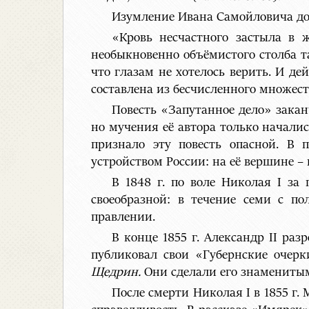
Изумление Ивана Самойловича дос
«Кровь несчастного застыла в 
необыкновенно объёмистого столба т
что глазам не хотелось верить. И д
составлена из бесчисленного множест
Повесть «Запутанное дело» закан
но мучения её автора только начали
признало эту повесть опасной. В 
устройством России: на её вершине – 
В 1848 г. по воле Николая I за
своеобразной: в течение семи с п
правлении.
В конце 1855 г. Александр II раз
публиковал свои «Губернские очер
Щедрин.
Они сделали его знаменитым
После смерти Николая I в 1855 г.