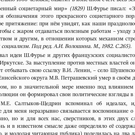
твенный социетарный мир»
(1829)
Ш.Фурье писал: «З
я обозначения этого прекрасного социетарного пор
ое притяжение: при нём увидят, как наши празднолю
чтобы с жаром отдаваться полезным работам – уходу
твом и другим, в отношении которых механизм ст
социализм. Под ред. А.И. Волошина. М., 1982. С.265).
вал идеи Ш.Фурье и других французских социалисто
 Иркутске. За выступление против местных властей он 
ет отбывать свою ссылку В.И. Ленин, – село Шушенс
е Енисейского округа М.В. Петрашевский умер в своём 
том, но в значительной мере именно под влиянием
люции он формировал свои политические взгляды в 
.Е. Салтыков-Щедрин вспоминал об идеалах, 
 для меня неразрывно связывается воспоминание о м
но, но и для всех нас, сверстников, в этих двух с
нь и в известном смысле даже определяло её содержа
но, и молодая читающая публика) поделилась на два ла