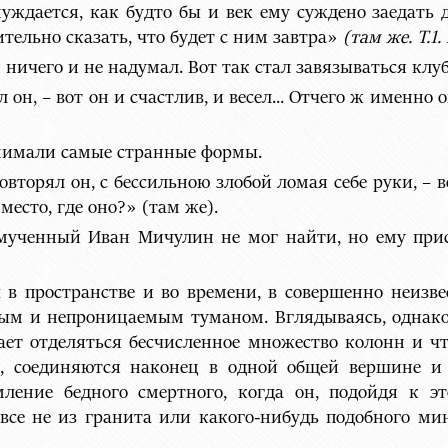
нуждается, как будто бы и век ему суждено заедать
тельно сказать, что будет с ним завтра»
(там же. Т.1. 
 ничего и не надумал. Вот так стал завязываться клуб
 он, – вот он и счастлив, и весел... Отчего ж именно 
инимали самые странные формы.
повторял он, с бессильною злобой ломая себе руки, – 
место, где оно?» (там же).
змученный Иван Мичулин не мог найти, но ему прис
в пространстве и во времени, в совершенно неизве
тым и непроницаемым туманом. Вглядываясь, однако 
ает отделяться бесчисленное множество колонн и ч
е, соединяются наконец в одной общей вершине и
ление бедного смертного, когда он, подойдя к эт
се не из гранита или какого-нибудь подобного мин