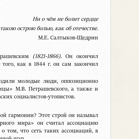
Ни о чём не болит сердце
такою острою болью, как об отечестве.
М.Е. Салтыков-Щедрин
етрашевским
(1821-1866).
Он окончил
того, как в 1844 г. он сам закончил
ходили молодые люди, оппозиционно
ицы» М.В. Петрашевского, а также и
ских социалистов-утопистов.
рой гармонии? Этот строй он называл
арного мира» он считал ассоциацию
 том, что сеть таких ассоциаций, в
емной шар.