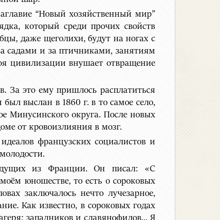
аглавие “Новый хозяйственный мир”
ядка, который среди прочих свойств
бцы, даже щеголихи, будут на ногах с
 за садами и за птичниками, занятиям
роя цивилизации внушает отвращение
в. За это ему пришлось расплатиться
был выслан в 1860 г. в то самое село,
кое Минусинского округа. После новых
доме от кровоизлияния в мозг.
 идеалов французских социалистов и
молодости.
идущих из Франции. Он писал: «С
оём юношестве, то есть о сороковых
ловах заключалось нечто лучезарное,
ние. Как известно, в сороковых годах
геря: западников и славянофилов... Я