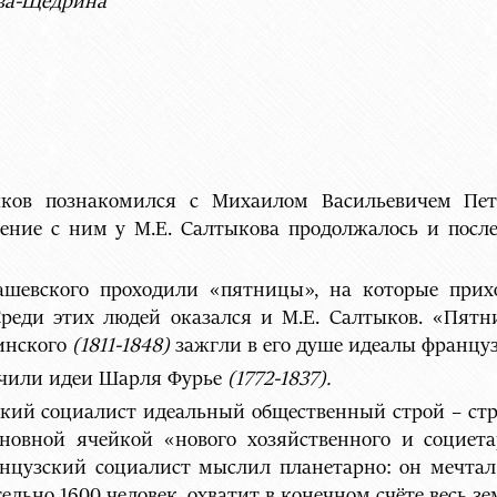
ова-Щедрина
ыков познакомился с Михаилом Васильевичем П
ение с ним у М.Е. Салтыкова продолжалось и после 
ашевского проходили «пятницы», на которые при
Среди этих людей оказался и М.Е. Салтыков. «Пятн
инского
(1811-1848)
зажгли в его душе идеалы француз
лучили идеи Шарля Фурье
(1772-1837).
ский социалист идеальный общественный строй – ст
сновной ячейкой «нового хозяйственного и социет
нцузский социалист мыслил планетарно: он мечтал о
льно 1600 человек, охватит в конечном счёте весь з