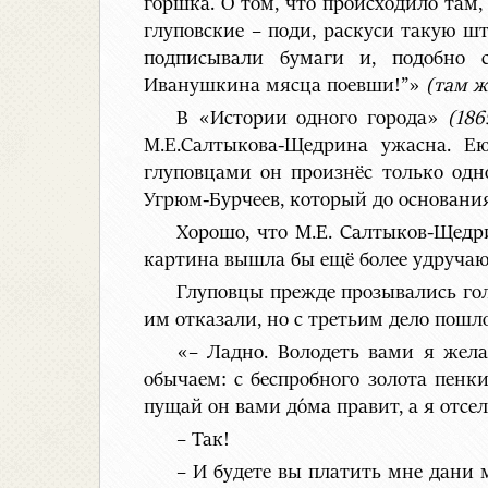
горшка. О том, что происходило там
глуповские – поди, раскуси такую ш
подписывали бумаги и, подобно с
Иванушкина мясца поевши!”»
(
там ж
В «Истории одного города»
(186
М.Е.Салтыкова-Щедрина ужасна. Ею
глуповцами он произнёс только одн
Угрюм-Бурчеев, который до основания
Хорошо, что М.Е. Салтыков-Щедри
картина вышла бы ещё более удручающ
Глуповцы прежде прозывались гол
им отказали, но с третьим дело пошло
«– Ладно. Володеть вами я жела
обычаем: с беспробного золота пенки
пущай он вами до́ма правит, а я отс
– Так!
– И будете вы платить мне дани м