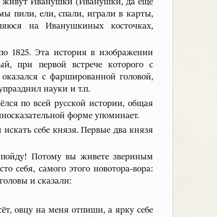
ам живут Иванушки (Иванушки, да ещё
ы пили, ели, спали, играли в карты,
аляюся на Иванушкиных косточках,
 по 1825. Эта история в изображении
ый, при первой встрече которого с
 оказался с фаршированной головой,
празднил науки и т.п.
ёлся по всей русской истории, общая
иносказательной форме упоминает.
искать себе князя. Первые два князя
е пойду! Потому вы живете звериным
то себя, самого этого новотора-вора:
головы и сказали:
ёт, овцу на меня отпиши, а ярку себе