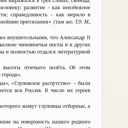
емя выражался в трёх словах: свобода,
человеку; развитие – как неизбежное
сти; справедливость – как мерило в
льнейшие притязания»
(там же.
Т.9. М.,
ко внушительными, что Александр II
 высокие чиновничьи посты и в других
ужбы и полностью отдался литературной
 высоты птичьего полёта. Об этом
 города».
цы», «Глуповское распутство» – были
ется вся Россия. В число их героев
 которого живут глуповцы отборные, а
вшие на поверхность нашего родного