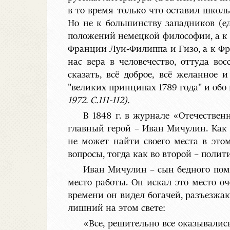
в то время только что оставил школ
Но не к большинству западников (е
положений немецкой философии, а к 
Франции Луи-Филиппа и Гизо, а к Фр
нас вера в человечество, оттуда вос
сказать, всё доброе, всё желанное
"великих принципах 1789 года" и обо
1972. С.111-112).
В 1848 г. в журнале «Отечествен
главный герой – Иван Мичулин. Как
не может найти своего места в это
вопросы, тогда как во второй – полит
Иван Мичулин – сын бедного поме
место работы. Он искал это место оч
времени он видел богачей, разъезжаю
лишний на этом свете:
«Все, решительно все оказывались