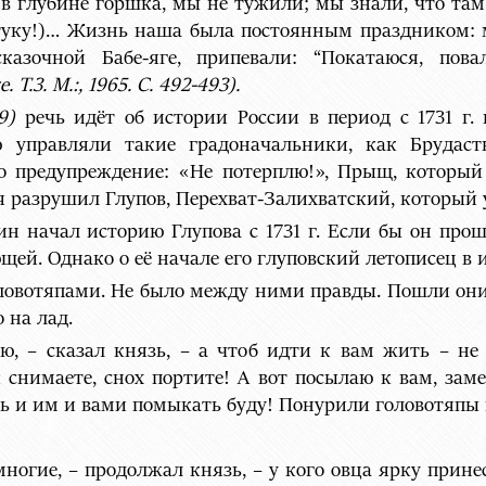
, в глубине горшка, мы не тужили; мы знали, что т
туку!)… Жизнь наша была постоянным праздником: м
казочной Бабе-яге, припевали: “Покатаюся, пов
е.
Т.3. М.:, 1965. С.
492-493).
9)
речь идёт об истории России в период с 1731 г.
 управляли такие градоначальники, как Брудаст
о предупреждение: «Не потерплю!», Прыщ, который
 разрушил Глупов, Перехват-Залихватский, который у
н начал историю Глупова с 1731 г. Если бы он прош
ей. Однако о её начале его глуповский летописец в 
овотяпами. Не было между ними правды. Пошли они 
 на лад.
ю, – сказал князь, – а чтоб идти к вам жить – н
 снимаете, снох портите! А вот посылаю к вам, замес
ель и им и вами помыкать буду! Понурили головотяпы 
ногие, – продолжал князь, – у кого овца ярку принес