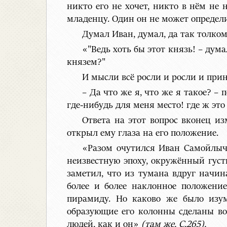
никто его не хочет, никто в нём не 
младенцу. Один он не может определи
Думал Иван, думал, да так толком
«"Ведь хоть бы этот князь! – думал
князем?"
И мысли всё росли и росли и пр
– Да что же я, что же я такое? – 
где-нибудь для меня место! где ж это 
Ответа на этот вопрос вконец и
открыл ему глаза на его положение.
«Разом очутился Иван Самойлыч 
неизвестную эпоху, окружённый гус
заметил, что из тумана вдруг начин
более и более наклонное положени
пирамиду. Но каково же было изум
образующие его колонны сделаны вов
людей, как и он»
(там же. С.265).