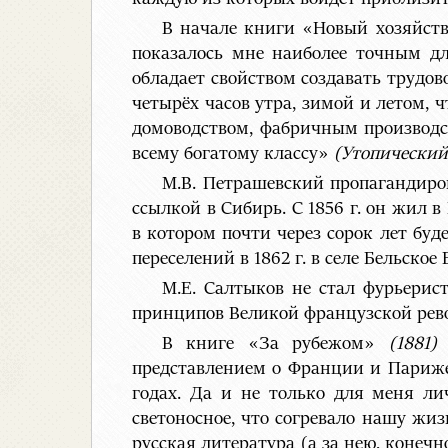
В начале книги «Новый хозяйс
показалось мне наиболее точным дл
обладает свойством создавать трудов
четырёх часов утра, зимой и летом, 
домоводством, фабричным производс
всему богатому классу»
(Утопический 
М.В. Петрашевский пропагандиро
ссылкой в Сибирь. С 1856 г. он жил в
в котором почти через сорок лет буд
переселений в 1862 г. в селе Бельско
М.Е. Салтыков не стал фурьерис
принципов Великой французской рево
В книге «За рубежом»
(1881)
М
представлением о Франции и Париже
годах. Да и не только для меня лич
светоносное, что согревало нашу жиз
русская литература (а за нею, конеч