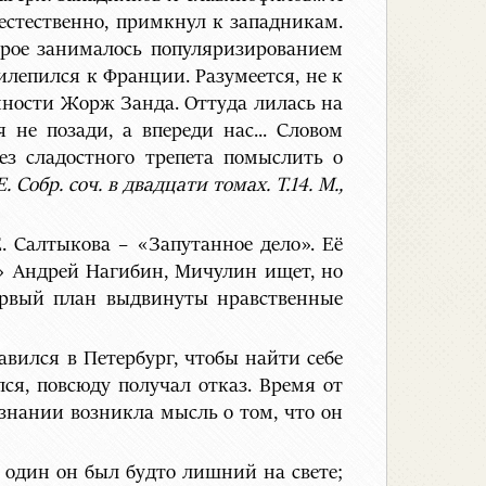
естественно, примкнул к западникам.
орое занималось популяризированием
лепился к Франции. Разумеется, не к
нности Жорж Занда. Оттуда лилась на
я не позади, а впереди нас... Словом
ез сладостного трепета помыслить о
Собр. соч. в двадцати томах. Т.14. М.,
. Салтыкова – «Запутанное дело». Её
» Андрей Нагибин, Мичулин ищет, но
первый план выдвинуты нравственные
вился в Петербург, чтобы найти себе
лся, повсюду получал отказ. Время от
ознании возникла мысль о том, что он
а; один он был будто лишний на свете;