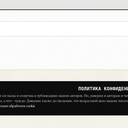
ПОЛИТИКА КОНФИДЕН
ём согласна и созвучна в публикациях наших авторов. Но, доверяя и авторам и 
о, а что - чуждо. Доводим также до сведения, что возрастной ценз наших чита
ами обработки cookie