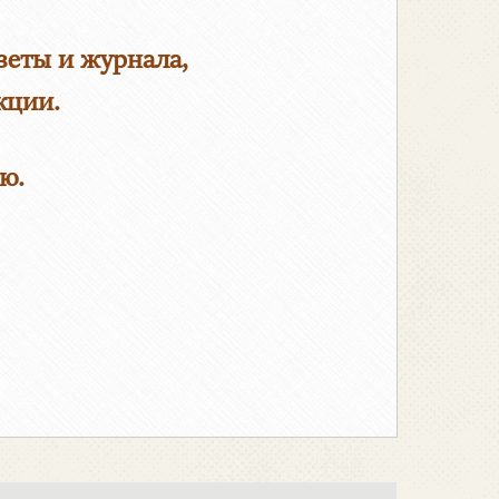
зеты и журнала,
кции.
ю.