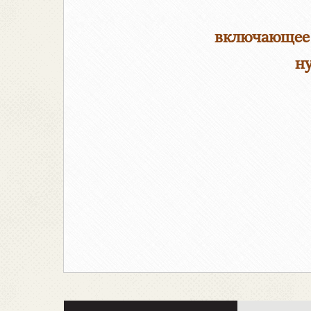
включающее 
ну