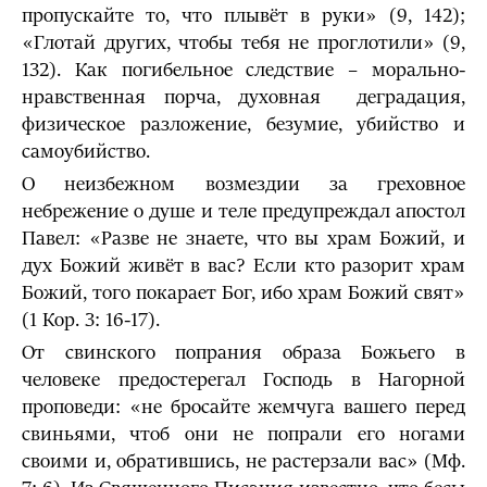
пропускайте то, что плывёт в руки» (9, 142);
«Глотай других, чтобы тебя не проглотили» (9,
132). Как погибельное следствие – морально-
нравствен­ная порча, духовная деградация,
физическое разложение, безумие, убийство и
самоубийство.
О неизбежном возмездии за греховное
небрежение о душе и теле предупреждал апостол
Павел: «Разве не знаете, что вы храм Божий, и
дух Божий живёт в вас? Если кто разорит храм
Божий, того покарает Бог, ибо храм Божий свят»
(1 Кор. 3: 16-17).
От свинского попрания образа Божьего в
человеке предостерегал Господь в Нагорной
проповеди: «не бросайте жемчуга вашего перед
свиньями, чтоб они не попрали его ногами
своими и, обратившись, не растерзали вас» (Мф.