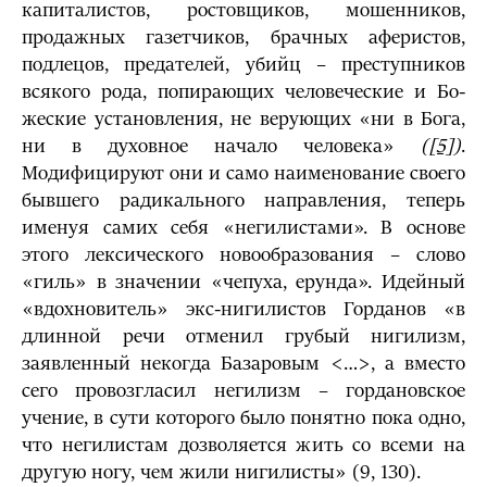
капиталистов, рос­товщиков, мошенников,
продажных газетчиков, брачных аферистов,
подлецов, предателей, убийц – преступников
всякого рода, попирающих человеческие и Бо­
жеские установления, не верующих «ни в Бога,
ни в духовное начало человека»
(
[5]
)
.
Модифицируют они и само наименование своего
бывшего радикального направления, теперь
именуя самих себя «негилистами». В основе
этого лексического новообразования – слово
«гиль» в значении «че­пуха, ерунда». Идейный
«вдохновитель» экс-нигили­стов Горданов «в
длинной речи отменил грубый нигилизм,
заявленный некогда Базаровым <…>, а вместо
сего провозгласил негилизм – горда­новское
учение, в сути которого было понятно пока одно,
что негилистам дозво­ляется жить со всеми на
другую ногу, чем жили нигилисты» (9, 130).