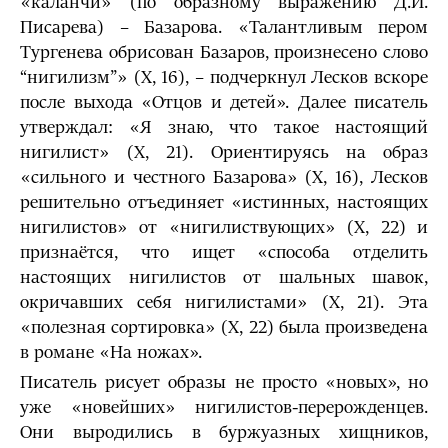
«каланчи» (по образному выражению Д.И.
Писарева) – Базарова. «Талантливым пером
Тургенева обрисо­ван Базаров, произнесено слово
“ни­гилизм”» (X, 16), – подчеркнул Лесков вскоре
после выхода «Отцов и детей». Далее писатель
утверждал: «Я знаю, что такое настоя­щий
нигилист» (X, 21). Ориентируясь на образ
«сильного и честного Базарова» (X, 16), Лесков
решительно отъединяет «истин­ных, настоящих
нигилистов» от «нигилиствующих» (X, 22) и
признаётся, что ищет «способа отделить
настоящих нигилистов от шальных шавок,
окричавших себя нигилистами» (X, 21). Эта
«полезная сортировка» (X, 22) была произведена
в романе «На ножах».
Писатель рисует образы не просто «новых», но
уже «но­вейших» нигилистов-перерожденцев.
Они выродились в буржуазных хищников,