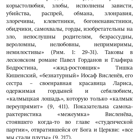
корыстолюбия, злобы, исполнены зависти,
убийства, распрей, обмана, злонравия,
злоречивы, клеветники, богоненавистники,
обидчики, самохвалы, горды, изобретательны на
зло, непослушны родителям, безрассудны,
вероломны, нелюбовны, непримиримы,
немилостивы» (Рим. 1: 29-31). Таковы в
лесковском романе Павел Горданов и Глафира
Бодростина, «жид-ростовщик» Тишка
Кишенский, «безнатурный» Иосаф Висленёв, его
сестра – своенравная красавица Лариса,
одержимая гордыней и себялюбием,
«калмыцкая лошадь», которую только «калмык
переупрямит» (9, 411). Показательна самоха­
рактеристика «межеумка» Висленёва,
стоявшего когда-то во главе «студенческой
партии», отвратившейся от Бога и Церкви: «все
мы стали плуты» (9, 217).