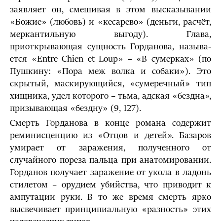
заявляет он, смешивая в этом высказывании
«Божие» (любовь) и «кесарево» (деньги, расчёт,
меркантильную выгоду). Глава,
приоткрывающая сущность Горданова, называ­
ется «Entre Chien et Loup» – «В сумерках» (по
Пушкину: «Пора меж волка и собаки»). Это
скрытый, маскирующийся, «сумеречный» тип
хищника, удел которого – тьма, адская «бездна»,
призываю­щая «бездну» (9, 127).
Смерть Горданова в конце романа содержит
реминисценцию из «Отцов и де­тей». Базаров
умирает от заражения, полученного от
случайного пореза пальца при анатомировании.
Горданов получает заражение от укола в ладонь
стилетом – орудием убийства, что приводит к
ампутации руки. В то же время смерть ярко
высвечивает принципиальную «разность» этих