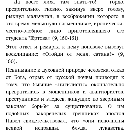
– Да коего лиха там знать-то! – гордо,
презрительно, гневно, закинув вверх голову,
рыкнул мальчуган, в воображении которого в
это время мелькнуло насмешливое, иронически-
честно-злобное лицо приготовлявшего его
студента Чёртова» (9, 160-161).
Этот ответ и ремарка к нему поневоле вызовут
восклицание: «Отойди от меня, сатана!» (9,
160).
Невнимание к духовной природе человека, отказ
от Бога, отрыв от русской почвы приводят к
тому, что бывшие «нигилисты» окончательно
превратились в мошенников и авантюристов,
преступников и злодеев, живущих по звериным
законам борьбы за существование. О им
подобных закоренелых грешниках апостол
Павел свидетельствовал, что «они исполнены
всякой неправды, блуда, лукавства,