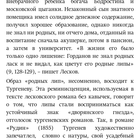
внебрачного ре­бёнка богача Бодростина и
московской цыганки. Незаконный сын знатного
помещика имел солидное денежное содержание,
получил хорошее образо­вание, однако никогда
не знал ни родных, ни отчего дома, отданный на
воспитание сначала акушерке, по­том в пансион,
а затем в университет. «В жизни его было
только одно лишение: Горданов не знал родных
ласк и не видал, как цветут его родные липы»
(9, 128-129), – пишет Лесков.
Образ «родных лип», несомненно, восходит к
Тургеневу. Эта реминисценция, используемая в
тексте лесковского романа без кавычек, говорит
о том, что липы стали восприниматься как
устойчивый знак «дворянского гнезда»,
отголосок тургеневских романов. Так, в романе
«Рудин» (1855) Тургенев художественно
запечатлел, словно с натуры, свой усадебный