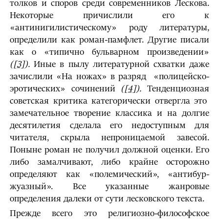
толков и споров среди современников Лескова.
Некоторые причислили его к
«антинигилистиче­скому» роду литературы,
определили как роман-памфлет. Другие писали
как о «типично бульварном произведении»
(
[3]
).
Иные в пылу литературной схватки даже
зачислили «На ножах» в разряд «полицейско-
эротических» сочинений
(
[4]
).
Тенденциозная
советская критика категорически отвергла это
замечательное творение классика и на долгие
десятилетия сделала его недоступным для
читателя, скрыла непроницаемой завесой.
Поныне роман не получил должной оценки. Его
либо замалчивают, либо крайне осторожно
определяют как «полемический», «антибур­
жуазный». Все указанные жанровые
определения далеки от сути лесковского текста.
Прежде всего это религиозно-философ­ское