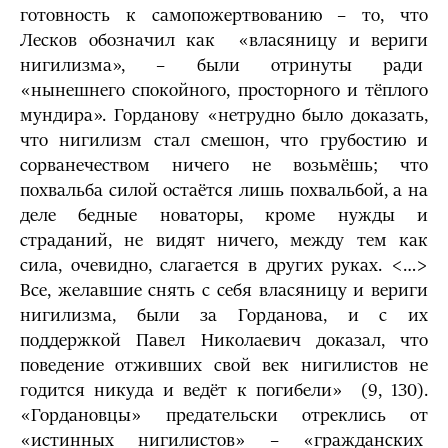
готовность к самопожертвованию – то, что
Лесков обозначил как «влася­ницу и вериги
нигилизма», – были отринуты ради
«нынешнего спокойного, просторного и тёплого
мундира». Горданову «нетрудно было доказать,
что нигилизм стал смешон, что грубостию и
сорванечеством ничего не возьмёшь; что
похвальба силой остаётся лишь похвальбой, а на
деле бедные новаторы, кроме нужды и
страданий, не видят ничего, между тем как
сила, очевидно, слагается в других ру­ках. <…>
Все, желавшие снять с себя власяницу и вериги
нигилизма, были за Горданова, и с их
поддержкой Павел Николаевич доказал, что
поведение отжив­ших свой век нигилистов не
годится никуда и ведёт к погибели» (9, 130).
«Гордановцы» предательски отреклись от
«истинных нигилистов» – «граж­данских