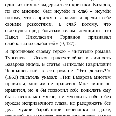
один из них не выдержал его критики. Базаров,
по его мнению, был неумён и слаб – неумён
потому, что ссорился с людьми и вредил себе
своими резкостями, а слаб потому, что
свихнулся пред “богатым телом” женщины, что
Павел Николаевич Горданов признавал
слабостью из слабостей» (9, 127).
В противовес своему герою – читателю романа
Тургенева – Лесков трактует образ и личность
Базарова иначе. В статье «Николай Гаврилович
Чер­нышевский в его романе “Что делать?”»
(1863) писатель указал: «Тип Базарова многим
нравится, многим не нравится. Мне лично он
нравится, но я бы позволил себе пожелать ему
быть несколько мягче, не мусолить собою без
нужды непривычного глаза, не раздражать без
дела чужой барабанной перепонки и даже,