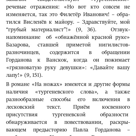
речевые отражения: «Но вот кто совсем не
изменяется, так это Филетёр Иванович! – обра­
тился Висленёв к майору. – Здравствуйте, мой
“грубый материалист”!» (9, 36). Отзвук-
напоминание об «обнажённой красной руке»
Ба­зарова, ставшей приметой нигилистов-
разночинцев, содержится в обращении
Горданова к Ванскок, когда он пожимает
«грязноватую руку девушки»: «Давайте вашу
лапу!» (9, 151).
В романе «На ножах» имеются и другие формы
наличия «турге­невского слова», а также
разнообразные способы его включения в
лесковский текст. Приём косвенного
присутствия тургеневской образности
обнаруживается в повествовании, раскры­
вающем предысторию Павла Горданова –