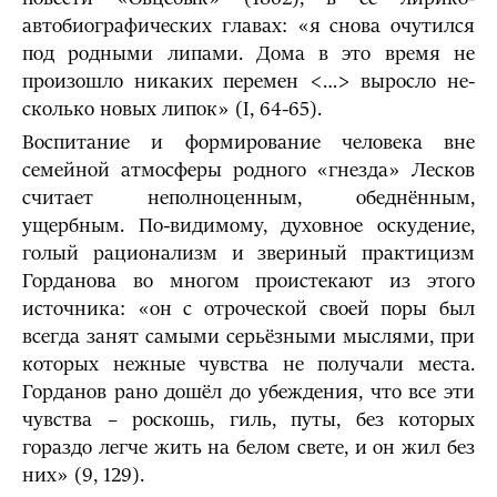
автобиографических главах: «я снова очутился
под род­ными липами. Дома в это время не
произошло никаких перемен <…> выросло не­
сколько новых липок» (I, 64-65).
Воспитание и формирование человека вне
семейной атмосферы родного «гнезда» Лесков
считает неполноценным, обеднённым,
ущербным. По-видимому, духовное оскудение,
голый рационализм и звериный практицизм
Горда­нова во многом проистекают из этого
источника: «он с отроческой своей поры был
всегда занят самыми серьёзными мыслями, при
которых нежные чувства не получали места.
Горданов рано дошёл до убеждения, что все эти
чувства – роскошь, гиль, путы, без которых
гораздо легче жить на белом свете, и он жил без
них» (9, 129).