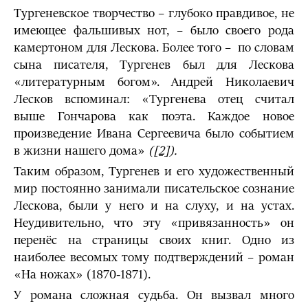
Тургеневское творчество – глубоко правдивое, не
имеющее фаль­шивых нот, – было своего рода
камертоном для Лескова. Более того – по словам
сына писателя, Тургенев был для Лескова
«литературным богом». Андрей Нико­лаевич
Лесков вспоминал: «Тургенева отец считал
выше Гончарова как поэта. Каждое новое
произведение Ивана Сергеевича было событием
в жизни нашего дома»
(
[2]
).
Таким об­разом, Тургенев и его художественный
мир постоянно занимали писатель­ское сознание
Лескова, были у него и на слуху, и на устах.
Неудиви­тельно, что эту «привязанность» он
перенёс на страницы своих книг. Одно из
наиболее весомых тому подтверждений – роман
«На ножах» (1870-1871).
У романа сложная судьба. Он вызвал много