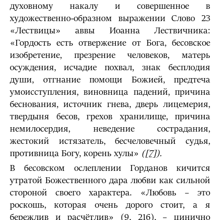
духовному накалу и совершенное в
художественно-образном выражении Слово 23
«Лествицы» аввы Иоанна Лествичника:
«Гордость есть отвержение от Бога, бесовское
изобретение, презрение человеков, матерь
осуждения, исчадие похвал, знак бесплодия
души, отгнание помощи Божией, предтеча
умоисступления, виновница падений, причина
беснования, источник гнева, дверь лицемерия,
твердыня бесов, грехов хранилище, причина
немилосердия, неведение сострадания,
жестокий истязатель, бесчеловечный судья,
противница Богу, корень хулы»
(
[7]
).
В бесовском ослеплении Горданов кичится
утратой Божественного дара любви как сильной
стороной своего характера. «Любовь – это
роскошь, которая очень дорого стоит, а я
бережлив и расчётлив» (9, 216), – цинично