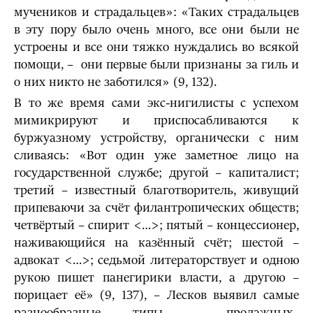
мучеников и страдальцев»: «Таких страдальцев
в эту пору было очень много, все они были не
устроены и все они тяжко нуждались во всякой
помощи, – они первые были признаны за гиль и
о них никто не заботился» (9, 132).
В то же время сами экс-нигилисты с успехом
мимикрируют и приспосабливаются к
буржуазному устройству, органически с ним
сливаясь: «Вот один уже заметное лицо на
государственной службе; другой – капиталист;
третий – известный благотворитель, живущий
припеваючи за счёт филантропических обществ;
четвёртый – спирит <…>; пятый – концессионер,
наживающийся на казённый счёт; шестой –
адвокат <…>; седьмой литераторствует и одною
рукою пишет па­негирики власти, а другою –
порицает её» (9, 137), – Лесков выявил самые
разнообразные типы продажных,