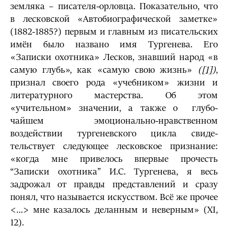
земляка – писателя-орловца. Показательно, что
в лесковской «Автобиогра­фической заметке»
(1882-1885?) первым и главным из писатель­ских
имён было названо имя Тургенева. Его
«Записки охотника» Лесков, знавший народ «в
самую глубь», как «самую свою жизнь»
(
[1]
)
,
признал своего рода «учебни­ком» жизни и
литературного мастерства. Об этом
«учительном» значении, а также о глубо­
чайшем эмоционально-нравст­венном
воздействии тургеневского цикла свиде­
тельствует следую­щее лесковское признание:
«когда мне привелось впервые прочесть
“Записки охотника” И.С. Тургенева, я весь
задрожал от правды пред­ставлений и сразу
понял, что называется искусством. Всё же прочее
<…> мне казалось деланным и неверным» (XI,
12).