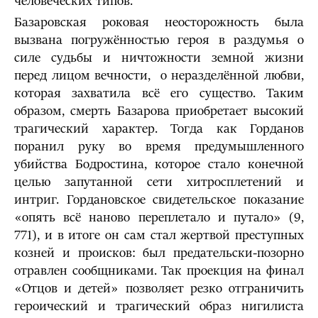
человеческих типов.
Базаровская роковая неосторожность была
вызвана погружённостью героя в раздумья о
силе судьбы и ничтожности земной жизни
перед лицом вечности, о неразделённой любви,
которая захватила всё его существо. Таким
образом, смерть Базарова приобретает высо­кий
трагический характер. Тогда как Горданов
поранил руку во время предумышленного
убийства Бодростина, которое стало конечной
целью запутанной сети хитросплетений и
интриг. Гордановское свидетельское показа­ние
«опять всё наново переплетало и путало» (9,
771), и в итоге он сам стал жертвой преступных
козней и происков: был предательски-позорно
отравлен сообщниками. Так проекция на финал
«Отцов и детей» позволяет резко отграничить
героический и трагический образ нигилиста