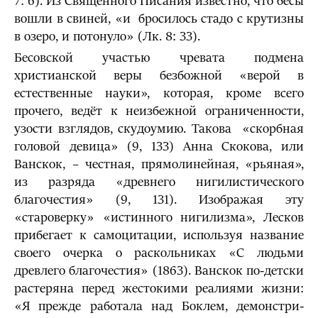
7: 6). Из Священного Писания известно, что бесы
вошли в свиней, «и бросилось стадо с крутизны
в озеро, и потонуло» (Лк. 8: 33).
Бесовской участью чревата подмена
христианской веры безбожной «верой в
естественные науки», которая, кроме всего
прочего, ведёт к неизбежной ограниченно­сти,
узости взглядов, скудоумию. Такова «скорбная
головой девица» (9, 133) Анна Скокова, или
Ванскок, – честная, прямолинейная, «рьяная»,
из разряда «древнего нигили­стического
благочестия» (9, 131). Изображая эту
«староверку» «истинного ниги­лизма», Лесков
прибегает к самоцитации, используя название
своего очерка о раскольни­ках «С людьми
древлего благочестия» (1863). Ванскок по-детски
растеряна перед жестокими реалиями жизни:
«Я прежде работала над Боклем, демонстри­