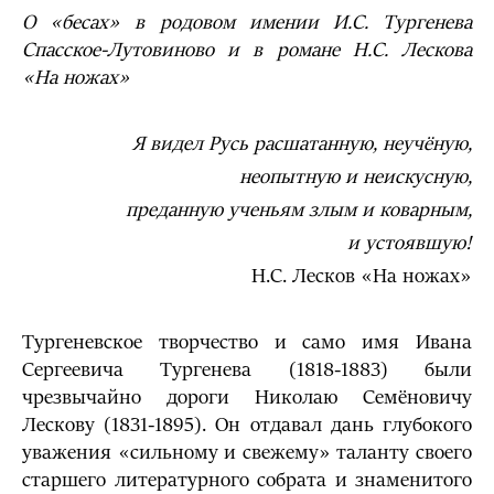
О «бесах» в родовом имении И.С. Тургенева
Спасское-Лутовиново и в романе Н.С. Лескова
«На ножах»
Я видел Русь расшатанную, неучёную,
неопытную и неискусную,
преданную ученьям злым и коварным,
и устоявшую!
Н.С. Лесков «На ножах»
Тургеневское творчество и само имя Ивана
Сергеевича Тургенева (1818-1883) были
чрезвычайно дороги Николаю Семёновичу
Лескову (1831-1895). Он отдавал дань глубокого
уважения «сильному и свежему» таланту своего
старшего литературного собрата и знаменитого