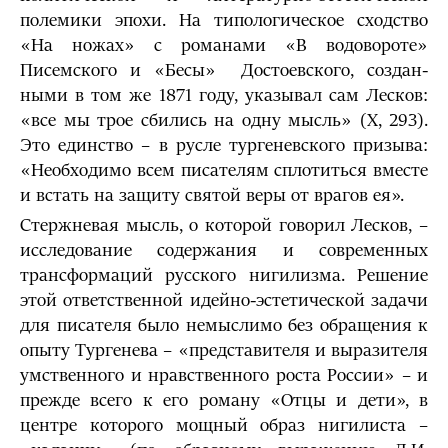
полемики эпохи. На типологи­ческое сходство
«На ножах» с романами «В водовороте»
Писемского и «Бесы» Достоев­ского, создан­
ными в том же 1871 году, указывал сам Лесков:
«все мы трое сбились на одну мысль» (X, 293).
Это единство – в русле тургеневского призыва:
«Необходимо всем писателям сплотиться вместе
и встать на защиту святой веры от врагов ея».
Стержневая мысль, о которой говорил Лесков, –
исследование содержа­ния и современных
трансформаций русского нигилизма. Решение
этой ответственной идейно-эстетической задачи
для писателя было немыслимо без обращения к
опыту Тургенева – «представителя и выразителя
умственного и нрав­ственного роста России» – и
прежде всего к его роману «Отцы и дети», в
центре которого мощный образ нигилиста –