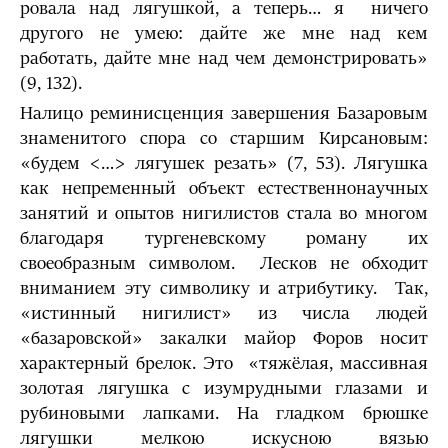
ровала над лягушкой, а теперь… я ничего
другого не умею: дайте же мне над кем
работать, дайте мне над чем демонстрировать»
(9, 132).
Налицо реминисценция завершения Базаровым
знаменитого спора со старшим Кирсановым:
«будем <…> лягушек резать» (7, 53). Ля­гушка
как непременный объект естественнонаучных
занятий и опытов нигили­стов стала во многом
благодаря тургеневскому роману их
своеобразным симво­лом. Лесков не обходит
вниманием эту символику и атрибутику. Так,
«истинный нигилист» из числа лю­дей
«базаровской» закалки майор Форов носит
характерный брелок. Это «тяжёлая, массивная
золотая лягушка с изумрудными глазами и
рубиновыми лапками. На гладком брюшке
лягушки мелкою искусною вязью