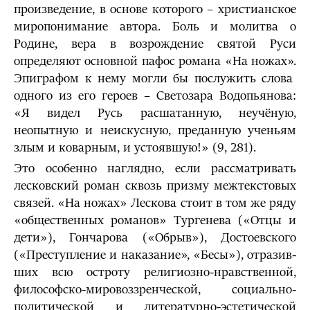
произ­ведение, в основе которого – христианское
миропонимание автора. Боль и молитва о
Родине, вера в возрождение святой Руси
определяют основной пафос романа «На ножах».
Эпиграфом к нему могли бы послужить слова
одного из его героев – Светозара Водопьянова:
«Я видел Русь расшатанную, неучёную,
неопытную и неискусную, преданную ученьям
злым и коварным, и устоявшую!» (9, 281).
Это особенно наглядно, если рассматривать
лесковский роман сквозь призму межтекстовых
связей. «На ножах» Лескова стоит в том же ряду
«общест­венных романов» Тургенева («Отцы и
дети»), Гончарова («Обрыв»), Достоевского
(«Преступление и наказание», «Бесы»), отразив­
ших всю остроту религи­озно-нравствен­ной,
фило­софско-мировоззренческой, со­циально-
политической и литературно-эстетиче­ской