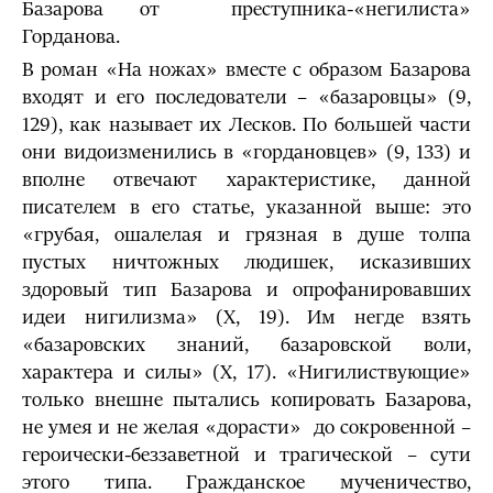
Базарова от преступника-«негилиста»
Горданова.
В роман «На ножах» вместе с образом Базарова
входят и его последователи – «база­ровцы» (9,
129), как называет их Лесков. По большей части
они видоизменились в «гордановцев» (9, 133) и
вполне отвечают характеристике, данной
писате­лем в его статье, указанной выше: это
«грубая, ошалелая и грязная в душе толпа
пустых ничтожных людишек, исказивших
здоровый тип Базарова и опрофаниро­вавших
идеи нигилизма» (X, 19). Им негде взять
«базаровских знаний, базаров­ской воли,
характера и силы» (X, 17). «Нигилиствующие»
только внешне пыта­лись копиро­вать Базарова,
не умея и не желая «дорасти» до сокровенной –
героически-беззаветной и трагической – сути
этого типа. Гражданское мучениче­ство,