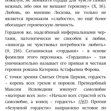
пожалуй, не замыкать сердца для чувств самых
нежных, ибо они не мешают героизму» (X, 16).
Любовь, по мнению Лескова, не только не
является признаком «слабости», но ещё более
обога­щает героическую личность.
Горданов же, наделённый инфернальными чер­
тами, патологически не способен к любви,
«никогда не чувствовал потребности любить»
(9, 216). Сатанинская «гордыня» – в основе
фамилии этого персонажа. «Гордашка» – так
уничижительно называет его прямая и честная
героиня романа Катерина Астафьевна Форова.
С точки зрения Святых Отцов Церкви, гордость
– корень всех грехов и пороков. Преподобный
Максим Исповедник именует самолюбие
«матерью всех зол»: «Начало всех страстей есть
самолюбие, а конец – гордость»
(
[6]
)
. Против
«безумной гордости» направлено истовое по