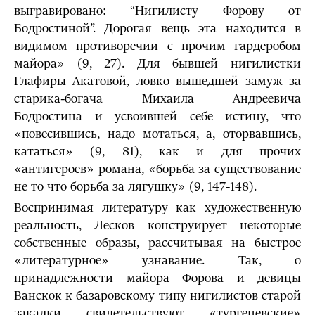
выгравировано: “Нигилисту Форову от
Бодростиной”. Дорогая вещь эта нахо­дится в
видимом противоречии с прочим гардеробом
майора» (9, 27). Для бывшей нигилистки
Глафиры Акатовой, ловко вышедшей замуж за
старика-богача Михаила Андреевича
Бодростина и усвоившей себе истину, что
«повесившись, надо мотаться, а, оторвавшись,
кататься» (9, 81), как и для прочих
«антигероев» романа, «борьба за существова­ние
не то что борьба за лягушку» (9, 147-148).
Воспринимая литературу как художественную
реальность, Лесков конструи­рует некоторые
собственные образы, рассчитывая на быстрое
«литературное» уз­навание. Так, о
принадлежности майора Форова и девицы
Ванскок к базаров­скому типу нигилистов старой
закалки свидетельствуют «тургеневские»