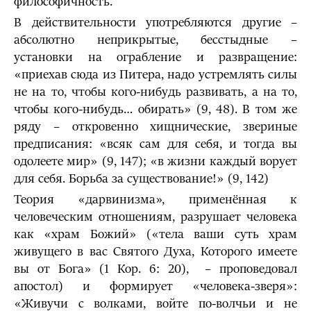
философичность.
В действительности употребляются другие –
абсолютно неприкрытые, бесстыдные –
установки на ограбление и развращение:
«приехав сюда из Питера, надо устремлять силы
не на то, чтобы кого-нибудь развивать, а на то,
чтобы кого-нибудь… обирать» (9, 48). В том же
ряду – откровенно хищнические, звериные
предписания: «всяк сам для себя, и тогда вы
одолеете мир» (9, 147); «в жизни каждый ворует
для себя. Борьба за существова­ние!» (9, 142)
Теория «дарвинизма», применённая к
человеческим отношениям, разрушает человека
как «храм Божий» («тела ваши суть храм
живущего в вас Святого Духа, Которого имеете
вы от Бога» (1 Кор. 6: 20), – проповедовал
апостол) и формирует «человека-зверя»:
«Живучи с волками, войте по-волчьи и не