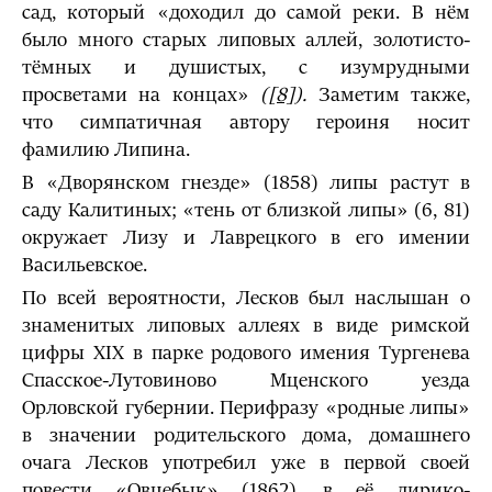
сад, который «доходил до самой реки. В нём
было много старых липовых аллей, золотисто-
тёмных и душистых, с изумрудными
просветами на концах»
(
[8]
).
Заметим также,
что симпатичная автору героиня носит
фамилию Липина.
В «Дворянском гнезде» (1858) липы растут в
саду Калитиных; «тень от близкой липы» (6, 81)
окружает Лизу и Лаврецкого в его имении
Васильевское.
По всей вероятности, Лесков был наслышан о
знаменитых липовых аллеях в виде римской
цифры XIX в парке родового имения Тургенева
Спасское-Лутовиново Мценского уезда
Орловской губернии. Перифразу «родные липы»
в значении родительского дома, домаш­него
очага Лесков употребил уже в первой своей
повести «Овцебык» (1862), в её лирико-