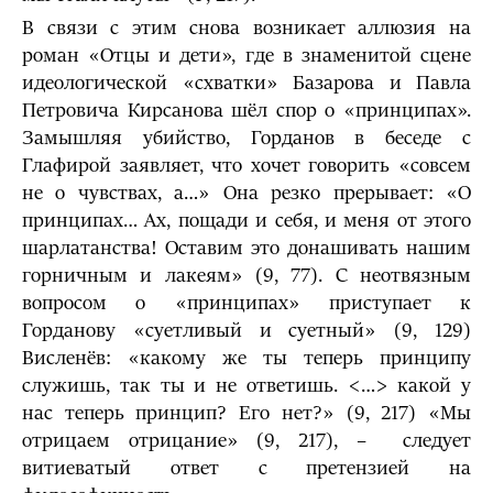
В связи с этим снова возникает аллюзия на
роман «Отцы и дети», где в зна­менитой сцене
идеологической «схватки» Базарова и Павла
Петровича Кирсанова шёл спор о «принципах».
Замышляя убийство, Горданов в беседе с
Глафирой заявляет, что хочет говорить «совсем
не о чувствах, а…» Она резко прерывает: «О
принципах… Ах, пощади и себя, и меня от этого
шарлатанства! Оставим это донашивать нашим
горничным и лакеям» (9, 77). С неотвязным
вопросом о «принципах» приступает к
Горданову «суетливый и суетный» (9, 129)
Висленёв: «какому же ты теперь прин­ципу
служишь, так ты и не ответишь. <…> какой у
нас теперь принцип? Его нет?» (9, 217) «Мы
отрицаем отрицание» (9, 217), – следует
витиеватый ответ с претензией на