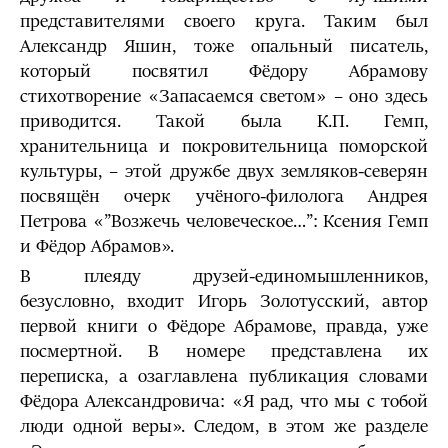
представителями своего круга. Таким был
Александр Яшин, тоже опальный писатель,
который посвятил Фёдору Абрамову
стихотворение «Запасаемся светом» – оно здесь
приводится. Такой была К.П. Гемп,
хранительница и покровительница поморской
культуры, – этой дружбе двух земляков-северян
посвящён очерк учёного-филолога Андрея
Петрова «”Возжечь человеческое…”: Ксения Гемп
и Фёдор Абрамов».
В плеяду друзей-единомышленников,
безусловно, входит Игорь Золотусский, автор
первой книги о Фёдоре Абрамове, правда, уже
посмертной. В номере представлена их
переписка, а озаглавлена публикация словами
Фёдора Александровича: «Я рад, что мы с тобой
люди одной веры». Следом, в этом же разделе