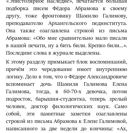
«Эпистолярное наследие», печатается большая
подборка писем Фёдора Абрамова к своему
другу, тоже фронтовику Шамилю Галимову,
преподавателю Архангельского пединститута.
Она также озаглавлена строкой из письма
Абрамова: «Обо мне сравнительно мало писали
в нашей печати, ну а бить били. Крепко били…».
Последние слова в журнале выделены.
К этому разделу примыкает блок воспоминаний,
причём это чередование имеет внутреннюю
логику. Дело в том, что о Фёдоре Александровиче
вспоминает дочь Шамиля Галимова Елена
Галимова, тогда, в 60-70-х девочка, потом
подросток, барышня-студентка, теперь зрелый
человек, доктор филологических наук. Само
собой, эти памятные заметки озаглавлены
строкой из письма Абрамова к Елене Галимовой,
написанного за две недели до кончины: «Ах,