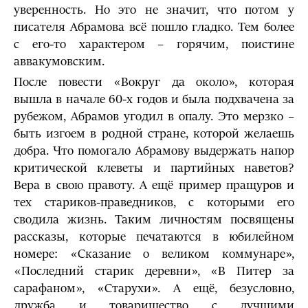
уверенность. Но это не значит, что потом у
писателя Абрамова всё пошло гладко. Тем более
с его-то характером – горячим, поистине
аввакумовским.
После повести «Вокруг да около», которая
вышла в начале 60-х годов и была подхвачена за
рубежом, Абрамов угодил в опалу. Это мерзко –
быть изгоем в родной стране, которой желаешь
добра. Что помогало Абрамову выдержать напор
критической клеветы и партийных наветов?
Вера в свою правоту. А ещё пример пращуров и
тех стариков-праведников, с которыми его
сводила жизнь. Таким личностям посвящены
рассказы, которые печатаются в юбилейном
номере: «Сказание о великом коммунаре»,
«Последний старик деревни», «В Питер за
сарафаном», «Старухи». А ещё, безусловно,
дружба и товарищество с лучшими