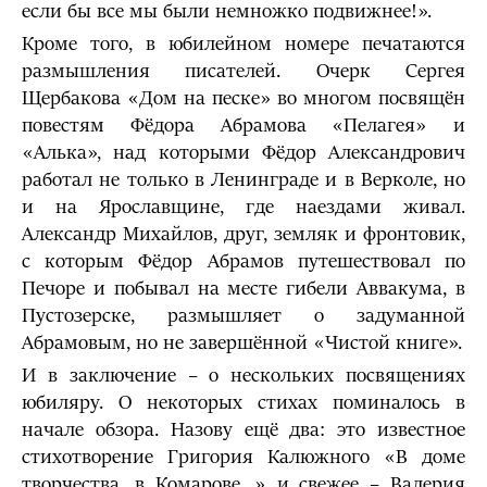
если бы все мы были немножко подвижнее!».
Кроме того, в юбилейном номере печатаются
размышления писателей. Очерк Сергея
Щербакова «Дом на песке» во многом посвящён
повестям Фёдора Абрамова «Пелагея» и
«Алька», над которыми Фёдор Александрович
работал не только в Ленинграде и в Верколе, но
и на Ярославщине, где наездами живал.
Александр Михайлов, друг, земляк и фронтовик,
с которым Фёдор Абрамов путешествовал по
Печоре и побывал на месте гибели Аввакума, в
Пустозерске, размышляет о задуманной
Абрамовым, но не завершённой «Чистой книге».
И в заключение – о нескольких посвящениях
юбиляру. О некоторых стихах поминалось в
начале обзора. Назову ещё два: это известное
стихотворение Григория Калюжного «В доме
творчества, в Комарове…» и свежее – Валерия