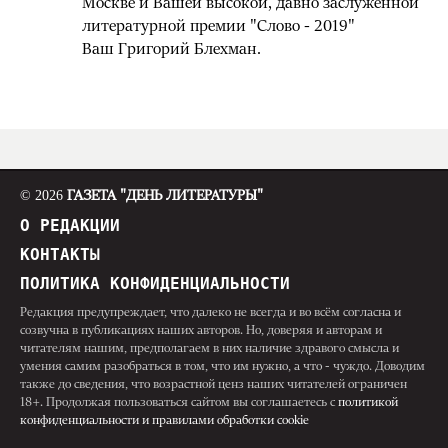
Москве и Вашей высокой, давно заслуженной
литературной премии "Слово - 2019"
Ваш Григорий Блехман.
© 2026
ГАЗЕТА "ДЕНЬ ЛИТЕРАТУРЫ"
О РЕДАКЦИИ
КОНТАКТЫ
ПОЛИТИКА КОНФИДЕНЦИАЛЬНОСТИ
Редакция предупреждает, что далеко не всегда и во всём согласна и
созвучна в публикациях наших авторов. Но, доверяя и авторам и
читателям нашим, предполагаем в них наличие здравого смысла и
умения самим разобраться в том, что им нужно, а что - чуждо. Доводим
также до сведения, что возрастной ценз наших читателей ограничен
18+. Продолжая пользоваться сайтом вы соглашаетесь с
политикой
конфиденциальности и правилами обработки cookie