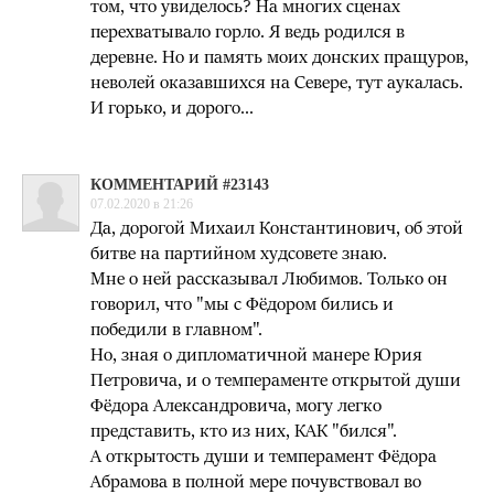
том, что увиделось? На многих сценах
перехватывало горло. Я ведь родился в
деревне. Но и память моих донских пращуров,
неволей оказавшихся на Севере, тут аукалась.
И горько, и дорого...
КОММЕНТАРИЙ #23143
07.02.2020 в 21:26
Да, дорогой Михаил Константинович, об этой
битве на партийном худсовете знаю.
Мне о ней рассказывал Любимов. Только он
говорил, что "мы с Фёдором бились и
победили в главном".
Но, зная о дипломатичной манере Юрия
Петровича, и о темпераменте открытой души
Фёдора Александровича, могу легко
представить, кто из них, КАК "бился".
А открытость души и темперамент Фёдора
Абрамова в полной мере почувствовал во