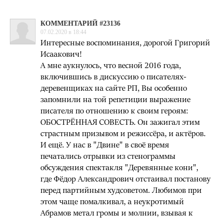
КОММЕНТАРИЙ #23136
07.02.2020 в 18:44
Интересные воспоминания, дорогой Григорий
Исаакович!
А мне аукнулось, что весной 2016 года,
включившись в дискуссию о писателях-
деревенщиках на сайте РП, Вы особенно
запомнили на той репетиции выражение
писателя по отношению к своим героям:
ОБОСТРЁННАЯ СОВЕСТЬ. Он зажигал этим
страстным призывом и режиссёра, и актёров.
И ещё. У нас в "Двине" в своё время
печатались отрывки из стенограммы
обсуждения спектакля "Деревянные кони",
где Фёдор Александрович отстаивал постанову
перед партийным худсоветом. Любимов при
этом чаще помалкивал, а неукротимый
Абрамов метал громы и молнии, взывая к