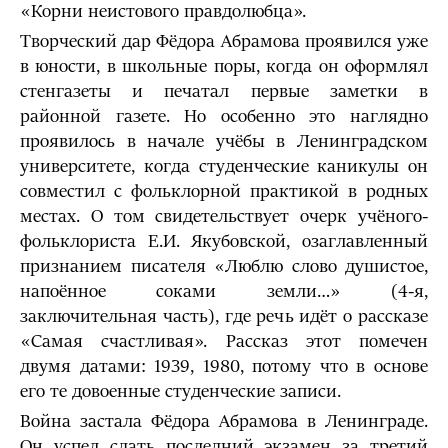
«Корни неистового правдолюбца».
Творческий дар Фёдора Абрамова проявился уже
в юности, в школьные поры, когда он оформлял
стенгазеты и печатал первые заметки в
районной газете. Но особенно это наглядно
проявилось в начале учёбы в Ленинградском
университете, когда студенческие каникулы он
совместил с фольклорной практикой в родных
местах. О том свидетельствует очерк учёного-
фольклориста Е.И. Якубовской, озаглавленный
признанием писателя «Люблю слово душистое,
напоённое соками земли…» (4-я,
заключительная часть), где речь идёт о рассказе
«Самая счастливая». Рассказ этот помечен
двумя датами: 1939, 1980, потому что в основе
его те довоенные студенческие записи.
Война застала Фёдора Абрамова в Ленинграде.
Он успел сдать последний экзамен за третий