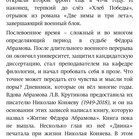
открыли второй фронт ещё в 41-м году. И
наконец, терпкий до слёз «Хлеб Победы»,
отрывок из романа «Две зимы и три лета»,
завершающий военный блок.
Послевоенное время – сложный и во многом
определяющий период в судьбе Фёдора
Абрамова. После длительного военного перерыва
он окончил университет, защитил кандидатскую
диссертацию, стал преподавателем на кафедре
филологии, и начал пробовать себя в прозе. Что
точнее может передать его чувства и мысли той
поры? Дневники, которые он вёл многие годы.
Вдова Абрамова Л.В. Крутикова предоставила их
писателю Николаю Коняеву
(1949-2018),
и он на
основании этих записей написал книгу, которую
назвал «Житие Фёдора Абрамова». Книга пока
не вышла. Несколько глав из неё «Двина»
печатала при жизни Николая Коняева. В этом