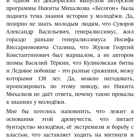
В одном из декабрьских выпусков авторской
программы Никиты Михалкова «Бесогон» была
поднята тема знания истории у молодёжи. Да,
позорно не знать молодым людям, что Суворов
Александр Васильевич, генералиссимус, жил
гораздо раньше генералиссимуса Иосифа
Виссарионовича Сталина, что Жуков Георгий
Константинович был маршалом, а не автором
поэмы Василий Тёркин, что Куликовская битва
и Ледовое побоище – это разные сражения, межу
которыми 138 лет. Да, можно негодовать,
иронизировать по этому поводу, но Никита
Михалков не даёт ответа, почему такие провалы
в знаниях у молодёжи.
Мне бы хотелось напомнить, что лежит в
основании этой дремучести, что питает
бунтарство молодёжи, её экстремизм и борьбу с
властью, что заставляет ходить на митинги и