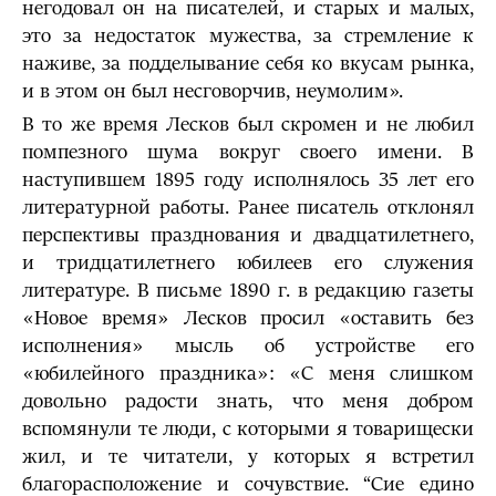
негодовал он на писателей, и старых и малых,
это за недостаток мужества, за стремление к
наживе, за подделывание себя ко вкусам рынка,
и в этом он был несговорчив, неумолим».
В то же время Лесков был скромен и не любил
помпезного шума вокруг своего имени. В
наступившем 1895 году исполнялось 35 лет его
литературной работы. Ранее писатель отклонял
перспективы празднования и двадцатилетнего,
и тридцатилетнего юбилеев его служения
литературе. В письме 1890 г. в редакцию газеты
«Новое время» Лесков просил «оставить без
исполнения» мысль об устройстве его
«юбилейного праздника»: «С меня слишком
довольно радости знать, что меня добром
вспомянули те люди, с которыми я товарищески
жил, и те читатели, у которых я встретил
благорасположение и сочувствие. “Сие едино