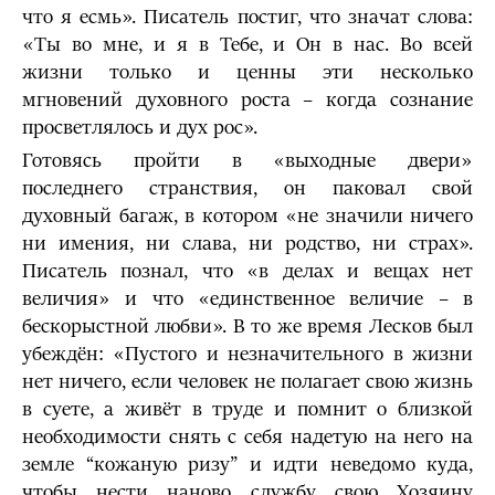
что я есмь». Писатель постиг, что значат слова:
«Ты во мне, и я в Тебе, и Он в нас. Во всей
жизни только и ценны эти несколько
мгновений духовного роста – когда сознание
просветлялось и дух рос».
Готовясь пройти в «выходные двери»
последнего странствия, он паковал свой
духовный багаж, в котором «не значили ничего
ни имения, ни слава, ни родство, ни страх».
Писатель познал, что «в делах и вещах нет
величия» и что «единственное величие – в
бескорыстной любви». В то же время Лесков был
убеждён: «Пустого и незначительного в жизни
нет ничего, если человек не полагает свою жизнь
в суете, а живёт в труде и помнит о близкой
необходимости снять с себя надетую на него на
земле “кожаную ризу” и идти неведомо куда,
чтобы нести наново службу свою Хозяину