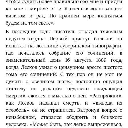
чтобы судить более правильно обо мне и придти
ко мне с миром? <…> Я очень взволнован его
визитом и рад. По крайней мере кланяться
будем на том свете».
В последние годы писатель страдал тяжёлым
недугом сердца. Первый приступ болезни он
испытал на лестнице суворинской типографии,
где печаталось собрание его сочинений, в
знаменательный день 16 августа 1889 года,
когда Лесков узнал о цензурном аресте шестого
тома его сочинений. С тех пор он не мог не
думать о «великом шаге», постоянно ощущал
«истому от дыхания недалеко ожидающей
смерти», сжился с мыслью о ней. «Распряжки»,
как Лесков называл смерть, и «вывода из
оглобель» он не страшился. Затронув вопрос о
неизбежном, старался ободрить и близкого
человека. «Может быть, так легко выпряжешься,