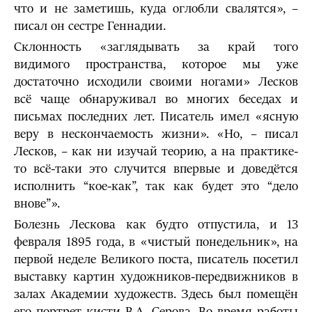
что и не заметишь, куда оглобли свалятся», –
писал он сестре Геннадии.
Склонность «заглядывать за край того
видимого пространства, которое мы уже
достаточно исходили своими ногами» Лесков
всё чаще обнаруживал во многих беседах и
письмах последних лет. Писатель имел «ясную
веру в нескончаемость жизни». «Но, – писал
Лесков, – как ни изучай теорию, а на практике-
то всё-таки это случится впервые и доведётся
исполнить “кое-как”, так как будет это “дело
внове”».
Болезнь Лескова как будто отпустила, и 13
февраля 1895 года, в «чистый понедельник», на
первой неделе Великого поста, писатель посетил
выставку картин художников-передвижников в
залах Академии художеств. Здесь был помещён
его портрет кисти В.А. Серова. Во время работы