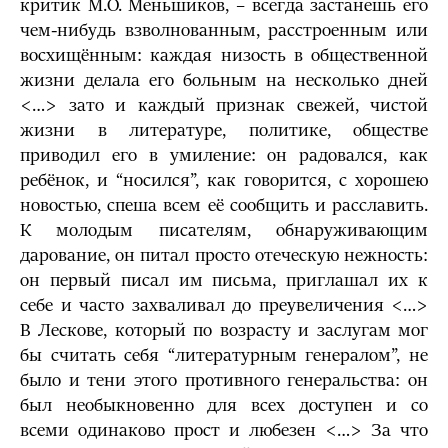
критик М.О. Меньшиков, – всегда застанешь его
чем-нибудь взволнованным, расстроенным или
восхищённым: каждая низость в общественной
жизни делала его больным на несколько дней
<…> зато и каждый признак свежей, чистой
жизни в литературе, политике, обществе
приводил его в умиление: он радовался, как
ребёнок, и “носился”, как говорится, с хорошею
новостью, спеша всем её сообщить и расславить.
К молодым писателям, обнаруживающим
дарование, он питал просто отеческую нежность:
он первый писал им письма, приглашал их к
себе и часто захваливал до преувеличения <…>
В Лескове, который по возрасту и заслугам мог
бы считать себя “литературным генералом”, не
было и тени этого противного генеральства: он
был необыкновенно для всех доступен и со
всеми одинаково прост и любезен <…> За что