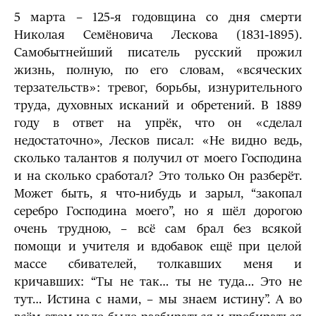
5 марта – 125-я годовщина со дня смерти
Николая Семёновича Лескова (1831-1895).
Самобытнейший писатель русский прожил
жизнь, полную, по его словам, «всяческих
терзательств»: тревог, борьбы, изнурительного
труда, духовных исканий и обретений. В 1889
году в ответ на упрёк, что он «сделал
недостаточно», Лесков писал: «Не видно ведь,
сколько талантов я получил от моего Господина
и на сколько сработал? Это только Он разберёт.
Может быть, я что-нибудь и зарыл, “закопал
серебро Господина моего”, но я шёл дорогою
очень трудною, – всё сам брал без всякой
помощи и учителя и вдобавок ещё при целой
массе сбивателей, толкавших меня и
кричавших: “Ты не так… ты не туда… Это не
тут… Истина с нами, – мы знаем истину”. А во