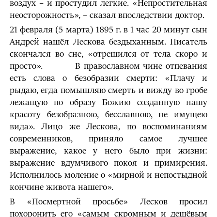
воздух – и простудил легкие. «Непростительная
неосторожность», – сказал впоследствии доктор.
21 февраля (5 марта) 1895 г. в 1 час 20 минут сын
Андрей нашёл Лескова бездыханным. Писатель
скончался во сне, «отрешился от тела скоро и
просто». В православном чине отпевания
есть слова о безобразии смерти: «Плачу и
рыдаю, егда помышляю смерть и вижду во гробе
лежащую по образу Божию созданную нашу
красоту безобразною, бесславною, не имущею
вида». Лицо же Лескова, по воспоминаниям
современников, приняло самое лучшее
выражение, какое у него было при жизни:
выражение вдумчивого покоя и примирения.
Исполнилось моление о «мирной и непостыдной
кончине живота нашего».
В «Посмертной просьбе» Лесков просил
похоронить его «самым скромным и дешёвым