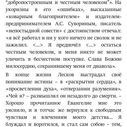
“добропостроенным и честным человеком”». На
укоризны в его «ошибках», высказанные
«коварным благоприятелем» и издателем-
предпринимателем А.С. Сувориным, писатель
«непостыдной совести» с достоинством отвечал:
«я всё работал и ни у кого ничего не сволок и не
зажилил. <…> Я предпочёл <…> остаться
честным человеком, и меня никто не может
уличить в бесчестном поступке. Слава Божию
милосердию, сохранившему меня от диавола».
В конце жизни Лесков выстрадал своё
понимание истины – в «раскрытии сердца», в
«просветлении духа», «отверзании разумения».
«Чей я? – размышлял он незадолго до смерти. –
Хорошо прочитанное Евангелие мне это
уяснило, и я тотчас же вернулся к свободным
чувствам и влечениям моего детства… Я
блуждал и воротился, и стал сам собою – тем,