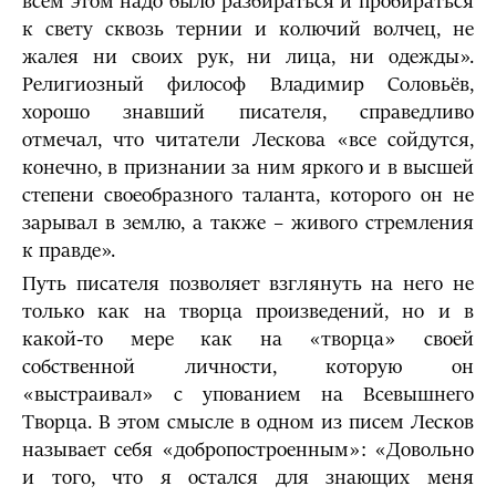
всём этом надо было разбираться и пробираться
к свету сквозь тернии и колючий волчец, не
жалея ни своих рук, ни лица, ни одежды».
Религиозный философ Владимир Соловьёв,
хорошо знавший писателя, справедливо
отмечал, что читатели Лескова «все сойдутся,
конечно, в признании за ним яркого и в высшей
степени своеобразного таланта, которого он не
зарывал в землю, а также – живого стремления
к правде».
Путь писателя позволяет взглянуть на него не
только как на творца произведений, но и в
какой-то мере как на «творца» своей
собственной личности, которую он
«выстраивал» с упованием на Всевышнего
Творца. В этом смысле в одном из писем Лесков
называет себя «добропостроенным»: «Довольно
и того, что я остался для знающих меня