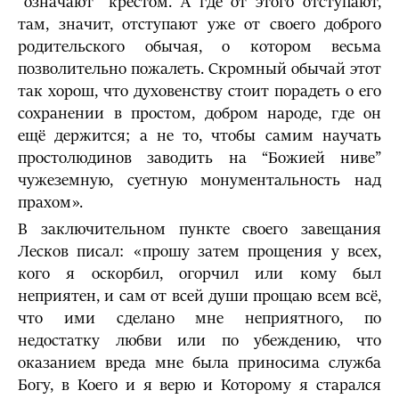
“означают” крестом. А где от этого отступают,
там, значит, отступают уже от своего доброго
родительского обычая, о котором весьма
позволительно пожалеть. Скромный обычай этот
так хорош, что духовенству стоит порадеть о его
сохранении в простом, добром народе, где он
ещё держится; а не то, чтобы самим научать
простолюдинов заводить на “Божией ниве”
чужеземную, суетную монументальность над
прахом».
В заключительном пункте своего завещания
Лесков писал: «прошу затем прощения у всех,
кого я оскорбил, огорчил или кому был
неприятен, и сам от всей души прощаю всем всё,
что ими сделано мне неприятного, по
недостатку любви или по убеждению, что
оказанием вреда мне была приносима служба
Богу, в Коего и я верю и Которому я старался