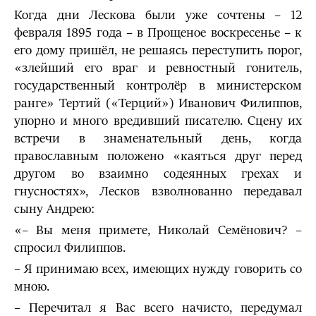
Когда дни Лескова были уже сочтены – 12
февраля 1895 года – в Прощеное воскресенье – к
его дому пришёл, не решаясь переступить порог,
«злейший его враг и ревностный гонитель,
государственный контролёр в министерском
ранге» Тертий («Терций») Иванович Филиппов,
упорно и много вредивший писателю. Сцену их
встречи в знаменательный день, когда
православным положено «каяться друг перед
другом во взаимно содеянных грехах и
гнусностях», Лесков взволнованно передавал
сыну Андрею:
«– Вы меня примете, Николай Семёнович? –
спросил Филиппов.
– Я принимаю всех, имеющих нужду говорить со
мною.
– Перечитал я Вас всего начисто, передумал