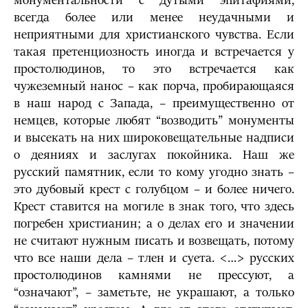
монументальности с дутыми эпитафиями,
всегда более или менее неудачными и
неприятными для христианского чувства. Если
такая претенциозность иногда и встречается у
простолюдинов, то это встречается как
чужеземный нанос – как порча, пробирающаяся
в наш народ с Запада, – преимущественно от
немцев, которые любят “возводить” монументы
и высекать на них широковещательные надписи
о деяниях и заслугах покойника. Наш же
русский памятник, если то кому угодно знать –
это дубовый крест с голубцом – и более ничего.
Крест ставится на могиле в знак того, что здесь
погребен христианин; а о делах его и значении
не считают нужным писать и возвещать, потому
что все наши дела – тлен и суета. <…> русских
простолюдинов камнями не прессуют, а
“означают”, – заметьте, не украшают, а только