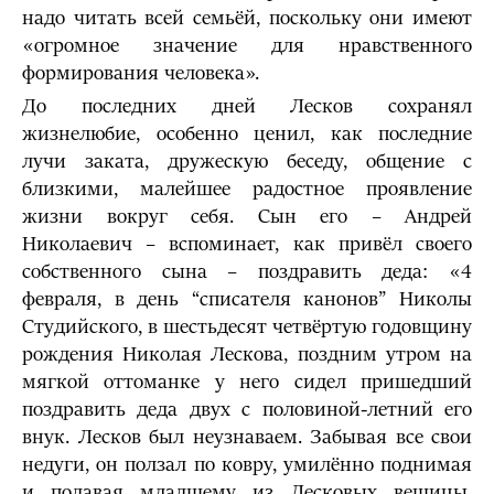
надо читать всей семьёй, поскольку они имеют
«огромное значение для нравственного
формирования человека».
До последних дней Лесков сохранял
жизнелюбие, особенно ценил, как последние
лучи заката, дружескую беседу, общение с
близкими, малейшее радостное проявление
жизни вокруг себя. Сын его – Андрей
Николаевич – вспоминает, как привёл своего
собственного сына – поздравить деда: «4
февраля, в день “списателя канонов” Николы
Студийского, в шестьдесят четвёртую годовщину
рождения Николая Лескова, поздним утром на
мягкой оттоманке у него сидел пришедший
поздравить деда двух с половиной-летний его
внук. Лесков был неузнаваем. Забывая все свои
недуги, он ползал по ковру, умилённо поднимая
и подавая младшему из Лесковых вещицы,