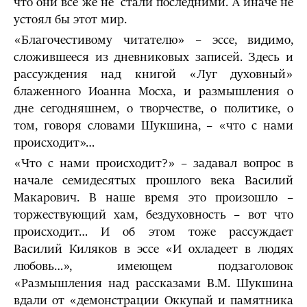
что они всё же не стали последними. А иначе не
устоял бы этот мир.
«Благочестивому читателю» – эссе, видимо,
сложившееся из дневниковых записей. Здесь и
рассуждения над книгой «Луг духовный»
блаженного Иоанна Мосха, и размышления о
дне сегодняшнем, о творчестве, о политике, о
том, говоря словами Шукшина, – «что с нами
происходит»…
«Что с нами происходит?» – задавал вопрос в
начале семидесятых прошлого века Василий
Макарович. В наше время это произошло –
торжествующий хам, бездуховность – вот что
происходит… И об этом тоже рассуждает
Василий Киляков в эссе «И охладеет в людях
любовь…», имеющем подзаголовок
«Размышления над рассказами В.М. Шукшина
вдали от «демонстрации Оккупай и памятника