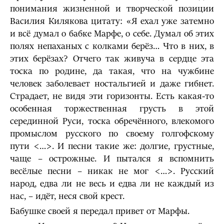
понимания жизненной и творческой позиции
Василия Килякова цитату: «Я ехал уже затемно
и всё думал о бабке Марфе, о себе. Думал об этих
полях непаханых с колками берёз… Что в них, в
этих берёзах? Отчего так живуча в сердце эта
тоска по родине, да такая, что на чужбине
человек заболевает ностальгией и даже гибнет.
Страдает, не видя эти горизонты. Есть какая-то
особенная торжественная грусть в этой
серединной Руси, тоска обречённого, влекомого
промыслом русского по своему голгофскому
пути <…>. И песни такие же: долгие, грустные,
чаще – острожные. И пытался я вспомнить
весёлые песни – никак не мог <…>. Русский
народ, едва ли не весь и едва ли не каждый из
нас, – идёт, неся свой крест.
Бабушке своей я передал привет от Марфы.