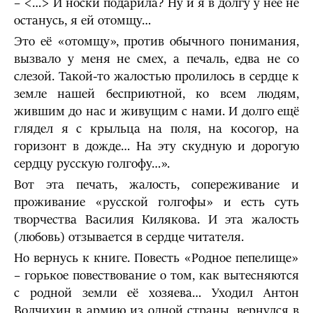
– <…> И носки подарила? Ну и я в долгу у неё не
останусь, я ей отомщу…
Это её «отомщу», против обычного понимания,
вызвало у меня не смех, а печаль, едва не со
слезой. Такой-то жалостью пролилось в сердце к
земле нашей бесприютной, ко всем людям,
жившим до нас и живущим с нами. И долго ещё
глядел я с крыльца на поля, на косогор, на
горизонт в дожде… На эту скудную и дорогую
сердцу русскую голгофу…».
Вот эта печать, жалость, сопереживание и
проживание «русской голгофы» и есть суть
творчества Василия Килякова. И эта жалость
(любовь) отзывается в сердце читателя.
Но вернусь к книге. Повесть «Родное пепелище»
– горькое повествование о том, как вытесняются
с родной земли её хозяева… Уходил Антон
Волчихин в армию из одной страны, вернулся в