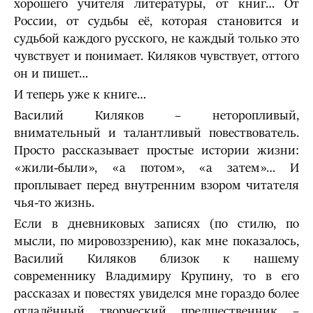
хорошего учителя литературы, от книг… От
России, от судьбы её, которая становится и
судьбой каждого русского, не каждый только это
чувствует и понимает. Киляков чувствует, оттого
он и пишет…
И теперь уже к книге…
Василий Киляков – неторопливый,
внимательный и талантливый повествователь.
Просто рассказывает простые истории жизни:
«жили-были», «а потом», «а затем»… И
проплывает перед внутренним взором читателя
чья-то жизнь.
Если в дневниковых записях (по стилю, по
мысли, по мировоззрению), как мне показалось,
Василий Киляков близок к нашему
современнику Владимиру Крупину, то в его
рассказах и повестях увиделся мне гораздо более
отдалённый творческий предшественник –