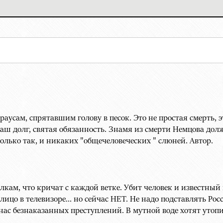
раусам, спрятавшим голову в песок. Это не простая смерть, э
 наш долг, святая обязанность. Знамя из смерти Немцова дол
олько так, и никаких "общечеловеческих " слюней. Автор.
лкам, что кричат с каждой ветке. Убит человек и известный
о лицо в телевизоре... но сейчас НЕТ. Не надо подставлять Р
у нас безнаказанных преступлений. В мутной воде хотят уто