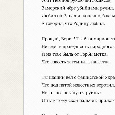
Убит Немцов рукою англосаксов,
Заморский чёрт убийцами рулил,
Любил он Запад и, конечно, баксы
А говорил, что Родину любил.
Прощай, Борис! Ты был марионет
Не веря в праведность народного с
И на тебе была от Горби метка,
Что совесть затемнила навсегда.
Ты шашни вёл с фашистской Укра
Что под пятой известных воротил,
Но, от неё останутся руины:
И ты к тому свой пальчик прилож