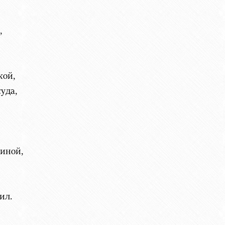
,
кой,
уда,
иной,
ил.