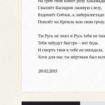
На гроб твой кинет розу Хакамада
Смахнёт Каспаров лживую слезу,
Вздохнёт Собчак, а либералостадо
Пошлёт на Кремль всю свою грозу.
Ты Русь не знал и Русь тебя не зна
Тебя забудут быстро – вот беда.
И смерть твоя к тебе не опоздала,
Хотя для нас ты мёртвым был всег
28.02.2015