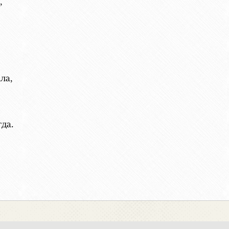
,
ла,
да.