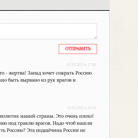
02.03.2015 в 17:04
то - жертва! Запад хочет сожрать Россию
жно быть вырвано из рук врагов и
02.03.2015 в 14:19
 политик нашей страны. Это очень плохо!
оссию под травлю врагов. Надо чтоб нашли
пить Россию? Эта подщёчина России не