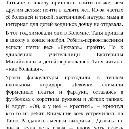
Татьяне в школу пришлось пойти позже, чем
другим детям: почти в девять лет. Из-за частых
её болезней и тихой, застенчивой натуры мама в
интернат для детей водников дочку не отдавала.
В тот год зимовали они в Коломне. Таня пришла
в школу в конце ноября. Ребята-первоклассники
успели почти весь «Букварь» пройти. Но, к
удивлению учительницы Екатерины
Михайловны и детей-первоклашек, Таня читала,
«как большая».
Уроки физкультуры проходили в тёплом
школьном коридоре. Девочки снимали
форменные платья и фартуки, оставаясь в
футболках с коротким рукавом и лёгких тапках.
И вдруг: «Ой, а у неё — крестик!» — крикнул
кто-то из ребят. Внимание всех устремилось на
Таню. Раздались смешки, выкрики… Девочка не
знала, куда деть глаза — впору хоть сквозь