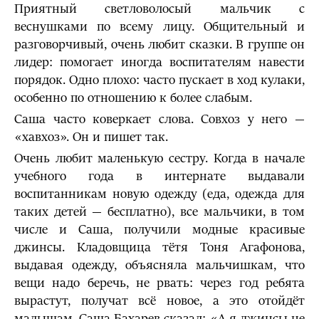
Приятный светловолосый мальчик с
веснушками по всему лицу. Общительный и
разговорчивый, очень любит сказки. В группе он
лидер: помогает иногда воспитателям навести
порядок. Одно плохо: часто пускает в ход кулаки,
особенно по отношению к более слабым.
Саша часто коверкает слова. Совхоз у него —
«хавхоз». Он и пишет так.
Очень любит маленькую сестру. Когда в начале
учебного года в интернате выдавали
воспитанникам новую одежду (еда, одежда для
таких детей — бесплатно), все мальчики, в том
числе и Саша, получили модные красивые
джинсы. Кладовщица тётя Тоня Агафонова,
выдавая одежду, объясняла мальчишкам, что
вещи надо беречь, не рвать: через год ребята
вырастут, получат всё новое, а это отойдёт
малышам. Саша Бахарев сказал: «А я джинсы не