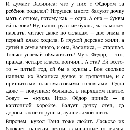
И думает Василиса: что у них с Фёдором за
ребёнок родился? Игрушек много: балуют дочку
мать с отцом, потому как — одна. А она — буквы
ей назови! Ну, наши, русские буквы, мать может
назвать, читает даже по складам — две зимы в
первый класс ходила. В глухой деревне жили, а
детей в семье много, и она, Василиса, — старшая.
Только успевай обхаживать! Муж, Фёдор, — тот,
правда, четыре класса кончил… А эта? Ей всего-
то — пятый год, ей бы в куклы… Вон сколько
нашила их Василиса дочке: и тряпочные, и с
пришитыми пластмассовыми головками. Одна
даже — покупная: большая, в нарядном платье.
Зовут — «кукла Ира». Фёдор принёс — в
картонной коробке. Балует дочку отец, да
дороги такие игрушки, лучше самой шить…
Впрочем, кукол Таня тоже любит. Ласково их
баюкает, напевая песни, слышанные от мамы.