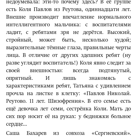
недоумевала: эти-то почему здесь? В её группе
есть Коля Павлов из Реутова, одиннадцати лет.
Внешне производит впечатление нормального
интеллигентного мальчика: с воспитателями
ладит, с ребятами зря не дерётся. Высокий,
стройный, может быть, несколько худой;
выразительные тёмные глаза, правильные черты
лица. В отличие от других здешних ребят (ну
разве углядит воспитатель!) Коля явно следит за
своей внешностью: всегда подтянутый,
опрятный. И лишь знакомясь с
характеристиками ребят, Татьяна с удивлением
прочла на листке в клетку: «Павлов Николай.
Реутово. 11 лет. Шизофрения». В его семье есть
ещё девочка лет семи, сестрёнка Коли. Мать до
сих пор носит её на руках: у бедняжки больное
сердце…
Саша Бахарев из совхоза «Сергиевский».