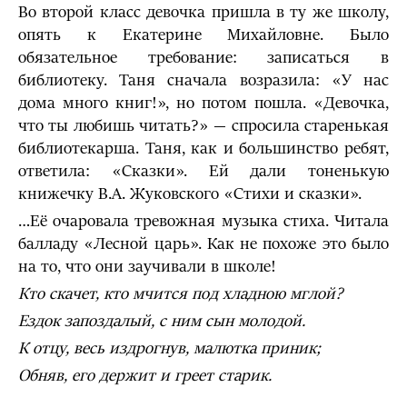
Во второй класс девочка пришла в ту же школу,
опять к Екатерине Михайловне. Было
обязательное требование: записаться в
библиотеку. Таня сначала возразила: «У нас
дома много книг!», но потом пошла. «Девочка,
что ты любишь читать?» — спросила старенькая
библиотекарша. Таня, как и большинство ребят,
ответила: «Сказки». Ей дали тоненькую
книжечку В.А. Жуковского «Стихи и сказки».
…Её очаровала тревожная музыка стиха. Читала
балладу «Лесной царь». Как не похоже это было
на то, что они заучивали в школе!
Кто скачет, кто мчится под хладною мглой?
Ездок запоздалый, с ним сын молодой.
К отцу, весь издрогнув, малютка приник;
Обняв, его держит и греет старик.