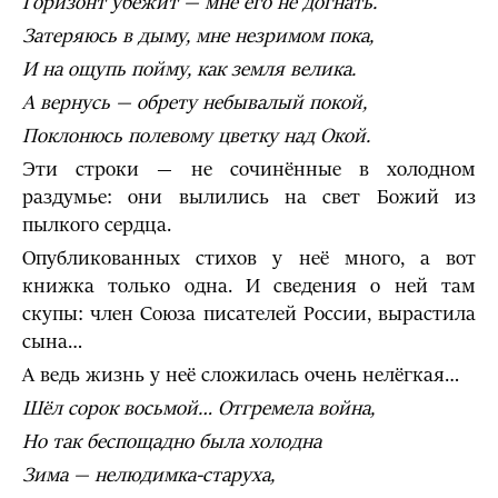
Горизонт убежит — мне его не догнать.
Затеряюсь в дыму, мне незримом пока,
И на ощупь пойму, как земля велика.
А вернусь — обрету небывалый покой,
Поклонюсь полевому цветку над Окой.
Эти строки — не сочинённые в холодном
раздумье: они вылились на свет Божий из
пылкого сердца.
Опубликованных стихов у неё много, а вот
книжка только одна. И сведения о ней там
скупы: член Союза писателей России, вырастила
сына…
А ведь жизнь у неё сложилась очень нелёгкая…
Шёл сорок восьмой… Отгремела война,
Но так беспощадно была холодна
Зима — нелюдимка-старуха,