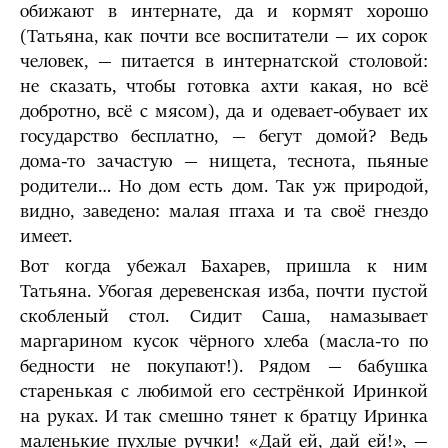
обижают в интернате, да и кормят хорошо
(Татьяна, как почти все воспитатели — их сорок
человек, — питается в интернатской столовой:
не сказать, чтобы готовка ахти какая, но всё
добротно, всё с мясом), да и одевает-обувает их
государство бесплатно, — бегут домой? Ведь
дома-то зачастую — нищета, теснота, пьяные
родители… Но дом есть дом. Так уж природой,
видно, заведено: малая птаха и та своё гнездо
имеет.
Вот когда убежал Бахарев, пришла к ним
Татьяна. Убогая деревенская изба, почти пустой
скобленый стол. Сидит Саша, намазывает
маргарином кусок чёрного хлеба (масла-то по
бедности не покупают!). Рядом — бабушка
старенькая с любимой его сестрёнкой Иринкой
на руках. И так смешно тянет к братцу Иринка
маленькие пухлые ручки! «Дай ей, дай ей!», —