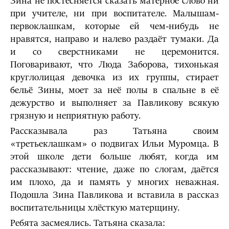
Зина не постесняется сказать матерное слово ни
при учителе, ни при воспитателе. Малышам-
первоклашкам, которые ей чем-нибудь не
нравятся, направо и налево раздаёт тумаки. Да
и со сверстниками не церемонится.
Поговаривают, что Люда Заборова, тихонькая
круглолицая девочка из их группы, стирает
бельё Зины, моет за неё полы в спальне в её
дежурство и выполняет за Павликову всякую
грязную и неприятную работу.
Рассказывала раз Татьяна своим
«третьеклашкам» о подвигах Ильи Муромца. В
этой школе дети больше любят, когда им
рассказывают: чтение, даже по слогам, даётся
им плохо, да и память у многих неважная.
Подошла Зина Павликова и вставила в рассказ
воспитательницы хлёсткую матерщину.
Ребята засмеялись. Татьяна сказала: