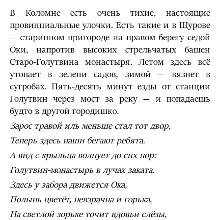
В Коломне есть очень тихие, настоящие
провинциальные улочки. Есть такие и в Щурове
— старинном пригороде на правом берегу седой
Оки, напротив высоких стрельчатых башен
Старо-Голутвина монастыря. Летом здесь всё
утопает в зелени садов, зимой — вязнет в
сугробах. Пять-десять минут езды от станции
Голутвин через мост за реку — и попадаешь
будто в другой городишко.
Зарос травой иль меньше стал тот двор,
Теперь здесь наши бегают ребята.
А вид с крыльца волнует до сих пор:
Голутвин-монастырь в лучах заката.
Здесь у забора движется Ока,
Полынь цветёт, невзрачна и горька,
На светлой зорьке точит вдовьи слёзы,