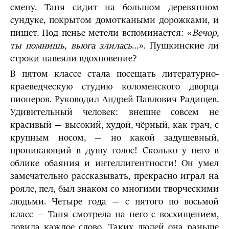
смену. Таня сидит на большом деревянном
сундуке, покрытом домоткаными дорожками, и
пишет. Под пенье метели вспоминается: «
Вечор,
ты помнишь, вьюга злилась
…». Пушкинские ли
строки навеяли вдохновение?
В пятом классе стала посещать литературно-
краеведческую студию коломенского дворца
пионеров. Руководил Андрей Павлович Радищев.
Удивительный человек: внешне совсем не
красивый — высокий, худой, чёрный, как грач, с
крупным носом, — но какой задушевный,
проникающий в душу голос! Сколько у него в
облике обаяния и интеллигентности! Он умел
замечательно рассказывать, прекрасно играл на
рояле, пел, был знаком со многими творческими
людьми. Четыре года — с пятого по восьмой
класс — Таня смотрела на него с восхищением,
ловила каждое слово. Таких людей она раньше