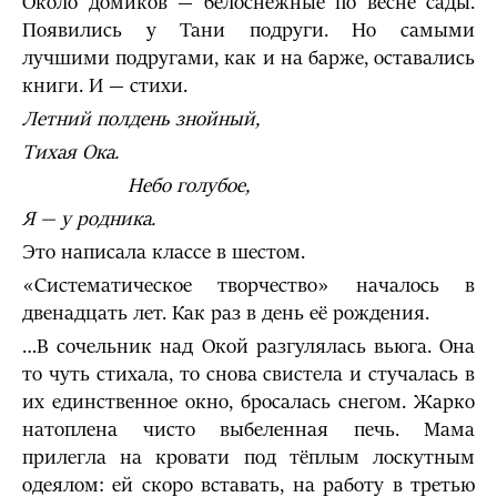
Около домиков — белоснежные по весне сады.
Появились у Тани подруги. Но самыми
лучшими подругами, как и на барже, оставались
книги. И — стихи.
Летний полдень знойный,
Тихая Ока.
Небо голубое,
Я — у родника.
Это написала классе в шестом.
«Систематическое творчество» началось в
двенадцать лет. Как раз в день её рождения.
…В сочельник над Окой разгулялась вьюга. Она
то чуть стихала, то снова свистела и стучалась в
их единственное окно, бросалась снегом. Жарко
натоплена чисто выбеленная печь. Мама
прилегла на кровати под тёплым лоскутным
одеялом: ей скоро вставать, на работу в третью