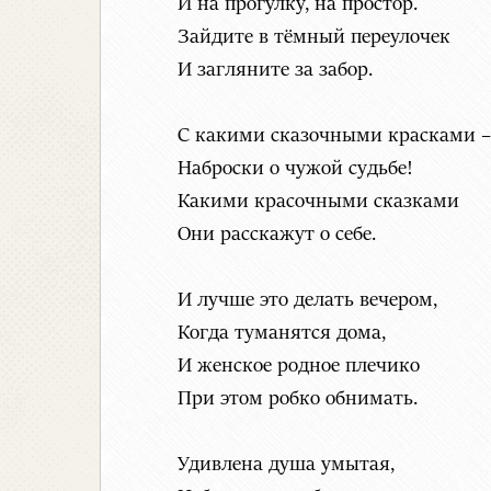
И на прогулку, на простор.
Зайдите в тёмный переулочек
И загляните за забор.
С какими сказочными красками –
Наброски о чужой судьбе!
Какими красочными сказками
Они расскажут о себе.
И лучше это делать вечером,
Когда туманятся дома,
И женское родное плечико
При этом робко обнимать.
Удивлена душа умытая,