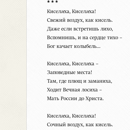
* * *
Кисел
и
ха, Кисел
и
ха!
Свежий воздух, как кисель.
Даже если встретишь лихо,
Вспомнишь, и на сердце тихо –
Бог качает колыбель…
Кисел
и
ха, Кисел
и
ха –
Заповедные места!
Там, где плющ и заманиха,
Ходит Вечная лосиха –
Мать России до Христа.
Кисел
и
ха, Кисел
и
ха!
Сочный воздух, как кисель.