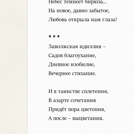
Небес темнеет бирюза…
На новое, давно забытое,
Любовь открыла нам глаза!
* * *
Заволжская идиллия –
Садов благоухание,
Дневное изобилие,
Вечернее стихание.
И в таинстве сплетения,
В азарте сочетания
Придёт пора цветения,
А после – выцветания.