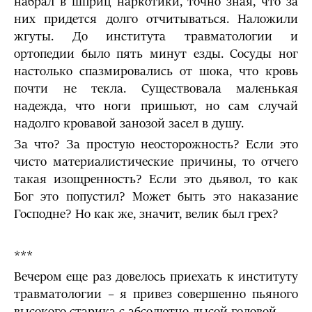
набрал в шприц наркотики, точно зная, что за
них придется долго отчитываться. Наложили
жгуты. До института травматологии и
ортопедии было пять минут езды. Сосуды ног
настолько спазмировались от шока, что кровь
почти не текла. Существовала маленькая
надежда, что ноги пришьют, но сам случай
надолго кровавой занозой засел в душу.
За что? За простую неосторожность? Если это
чисто материалистические причины, то отчего
такая изощренность? Если это дьявол, то как
Бог это попустил? Может быть это наказание
Господне? Но как же, значит, велик был грех?
***
Вечером еще раз довелось приехать к институту
травматологии – я привез совершенно пьяного
высокого старика с абсолютно лысой головой.