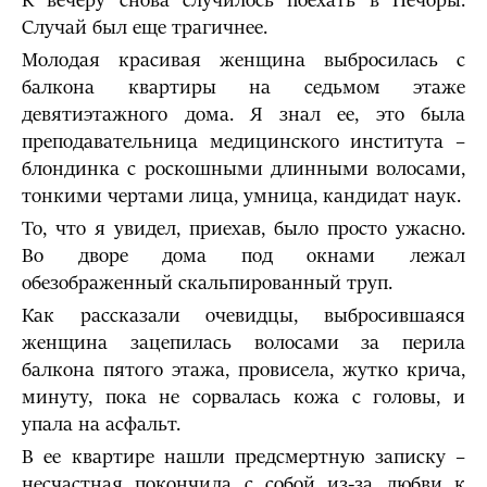
К вечеру снова случилось поехать в Печоры.
Случай был еще трагичнее.
Молодая красивая женщина выбросилась с
балкона квартиры на седьмом этаже
девятиэтажного дома. Я знал ее, это была
преподавательница медицинского института –
блондинка с роскошными длинными волосами,
тонкими чертами лица, умница, кандидат наук.
То, что я увидел, приехав, было просто ужасно.
Во дворе дома под окнами лежал
обезображенный скальпированный труп.
Как рассказали очевидцы, выбросившаяся
женщина зацепилась волосами за перила
балкона пятого этажа, провисела, жутко крича,
минуту, пока не сорвалась кожа с головы, и
упала на асфальт.
В ее квартире нашли предсмертную записку –
несчастная покончила с собой из-за любви к