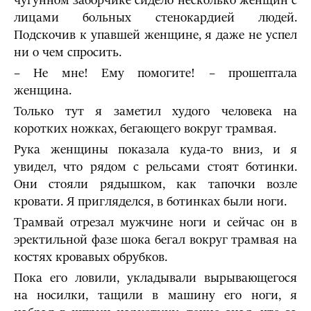
чугунном заборчике сидело несколько женщин с
лицами больных стенокардией людей.
Подскочив к упавшей женщине, я даже не успел
ни о чем спросить.
– Не мне! Ему помогите! – прошептала
женщина.
Только тут я заметил худого человека на
коротких ножках, бегающего вокруг трамвая.
Рука женщины показала куда-то вниз, и я
увидел, что рядом с рельсами стоят ботинки.
Они стояли рядышком, как тапочки возле
кровати. Я пригляделся, в ботинках были ноги.
Трамвай отрезал мужчине ноги и сейчас он в
эректильной фазе шока бегал вокруг трамвая на
костях кровавых обрубков.
Пока его ловили, укладывали вырывающегося
на носилки, тащили в машину его ноги, я