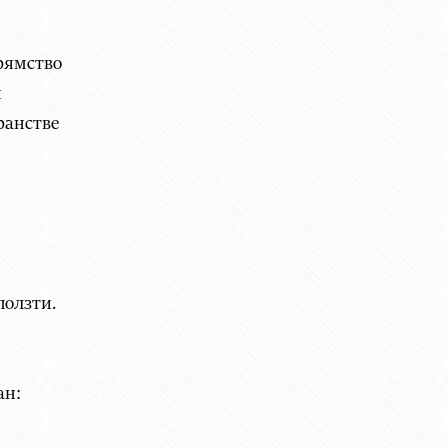
рямство
и
ранстве
олзти.
ан: