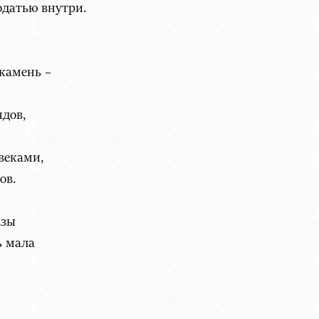
одатью внутри.
мень –
в,
ами,
ов.
азы
ь мала