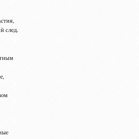
я,
й след.
тным
,
м
е