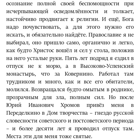
осознание полной своей беспомощности при
исчерпывающей осведомлённости и толкает,
настойчиво продвигает к религии. И ещё, Бога
надо почувствовать, а для этого нужно его
искать, и обязательно найдёте. Православие я не
выбирал, оно пришло само, органично и легко,
как будто Христос вошёл и сел у стола, положив
на него усталые руки. Пять лет подряд я ездил в
отпуск не к морю, а в Высоково-Успенский
монастырь, что за Ковернино. Работал там
трудником и много, как и все его обитатели,
молился. Возвращался будто омытым в роднике,
прозрачным для зла, полным сил. Но после
Юрий Иванович Хромов привёз меня в
Переделкино в Дом творчества – гнездо русской
словесности советского и постсоветского периода
– и более десяти лет я проводил отпуск там.
Места эти для меня тоже святые.