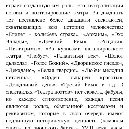
играет созданную им роль. Это театрализация
поэзии и поэтизирование театра. За двадцать
лет поставлено более двадцати спектаклей,
охватывающих всю историю человечества:
«Египет – колыбель страха», «Аркаим», «Эхо
Эллады», «Древний Рим», «Рыцари»,
«Пилигримы», «За кулисами шекспировского
театра «Глобус», «Галантный век», «Шепот
дьявола», «Голос Божий», «Дворянское гнездо»,
«Декаданс», «Белая гвардия», «Любви мелодия
нетленна», «Орден рыцарей красоты»,
«Дождливый день», «Третий Рим» и т.д. В
спектаклях «Театра поэтов» нет сюжета, фабулы,
но каждое стихотворение, каждая песня
являются ролью, обыгранной костюмами и
реквизитом, которые в свою очередь имеют
подлинную историческую ценность (камзолы
сшиты из лионского бархата XVIII века, часы,