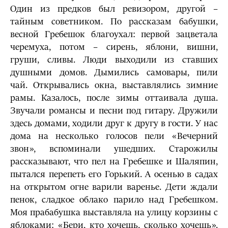
Один из предков был ревизором, другой –
тайным советником. По рассказам бабушки,
весной Гребешок благоухал: первой зацветала
черемуха, потом – сирень, яблони, вишни,
груши, сливы. Люди выходили из ставших
душными домов. Дымились самовары, пили
чай. Открывались окна, выставлялись зимние
рамы. Казалось, после зимы оттаивала душа.
Звучали романсы и песни под гитару. Дружили
здесь домами, ходили друг к другу в гости. У нас
дома на несколько голосов пели «Вечерний
звон», вспоминали ушедших. Старожилы
рассказывают, что пел на Гребешке и Шаляпин,
пытался перепеть его Горький. А осенью в садах
на открытом огне варили варенье. Дети ждали
пенок, сладкое облако парило над Гребешком.
Моя прабабушка выставляла на улицу корзины с
яблоками: «Бери, кто хочешь, сколько хочешь».