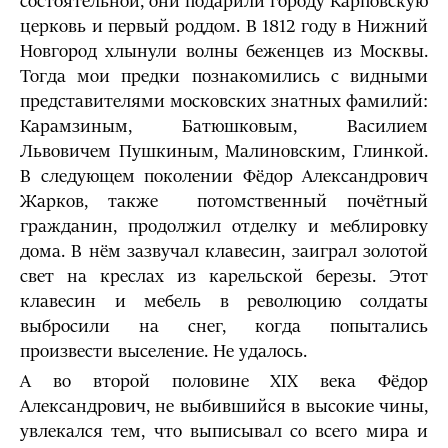
состоятельной, они подарили городу Карповскую
церковь и первый роддом. В 1812 году в Нижний
Новгород хлынули волны беженцев из Москвы.
Тогда мои предки познакомились с видными
представителями московских знатных фамилий:
Карамзиным, Батюшковым, Василием
Львовичем Пушкиным, Малиновским, Глинкой.
В следующем поколении Фёдор Александрович
Жарков, также потомственный почётный
гражданин, продолжил отделку и меблировку
дома. В нём зазвучал клавесин, заиграл золотой
свет на креслах из карельской березы. Этот
клавесин и мебель в революцию солдаты
выбросили на снег, когда попытались
произвести выселение. Не удалось.
А во второй половине XIX века Фёдор
Александрович, не выбившийся в высокие чины,
увлекался тем, что выписывал со всего мира и