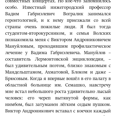
совместных концертах. Но кое-что запомнилось
особо. Известный нижегородский профессор
Вадим Габриэлевич Вогралик занимался
геронтологией, и к нему приезжали со всей
страны очень пожилые люди. Я был тогда
студентом-второкурсником, и семья Волских
познакомила меня с Виктором Андрониковичем
Мануйловым, проходившим профилактическое
лечение у Вадима Габриэлевича. Мануйлов –
составитель Лермонтовской энциклопедии, –
был удивительным поэтом, близко знакомым с
Мандельштамом, Ахматовой, Блоком и даже –
Брюсовым. Когда я впервые вошёл в его палату в
областной больнице им. Семашко, навстречу
мне встал небольшого роста удивительно лысый
человек: его череп вытянутой формы, как
нимбом, был затуманен лёгким седым пушком.
Виктор Андроникович вставал с коечки каждый