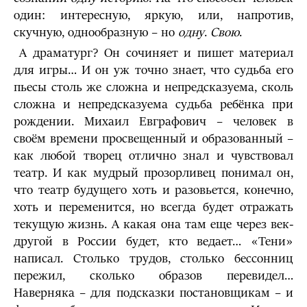
один: интересную, яркую, или, напротив,
скучную, однообразную – но
одну
.
Свою
.
А драматург? Он сочиняет и пишет материал
для игры… И он уж точно знает, что судьба его
пьесы столь же сложна и непредсказуема, сколь
сложна и непредсказуема судьба ребёнка при
рождении. Михаил Евграфович – человек в
своём времени просвещенный и образованный –
как любой творец отлично знал и чувствовал
театр. И как мудрый прозорливец понимал он,
что театр будущего хоть и разовьется, конечно,
хоть и переменится, но всегда будет отражать
текущую жизнь. А какая она там еще через век-
другой в России будет, кто ведает… «Тени»
написал. Столько трудов, столько бессонниц
пережил, сколько образов перевидел…
Наверняка – для подсказки постановщикам – и