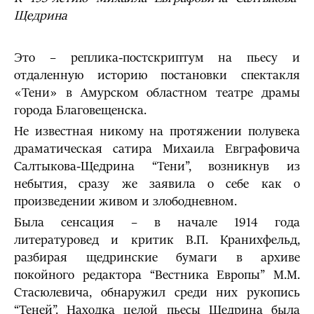
Щедрина
Это – реплика-постскриптум на пьесу и
отдаленную историю постановки спектакля
«Тени» в Амурском областном театре драмы
города Благовещенска.
Не известная никому на протяжении полувека
драматическая сатира Михаила Евграфовича
Салтыкова-Щедрина “Тени”, возникнув из
небытия, сразу же заявила о себе как о
произведении живом и злободневном.
Была сенсация – в начале 1914 года
литературовед и критик В.П. Кранихфельд,
разбирая щедринские бумаги в архиве
покойного редактора “Вестника Европы” М.М.
Стасюлевича, обнаружил среди них рукопись
“Теней”. Находка целой пьесы Щедрина была