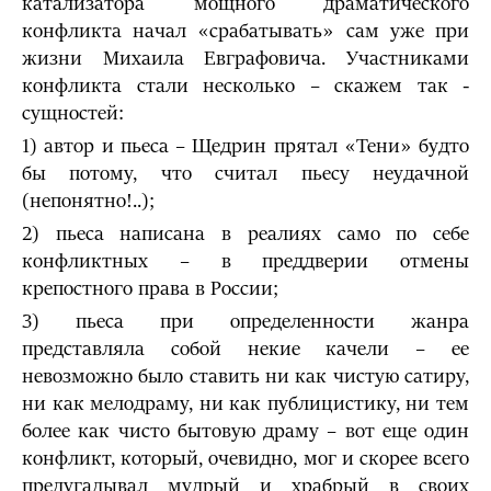
катализатора мощного драматического
конфликта начал «срабатывать» сам уже при
жизни Михаила Евграфовича. Участниками
конфликта стали несколько – скажем так -
сущностей:
1) автор и пьеса – Щедрин прятал «Тени» будто
бы потому, что считал пьесу неудачной
(непонятно!..);
2) пьеса написана в реалиях само по себе
конфликтных – в преддверии отмены
крепостного права в России;
3) пьеса при определенности жанра
представляла собой некие качели – ее
невозможно было ставить ни как чистую сатиру,
ни как мелодраму, ни как публицистику, ни тем
более как чисто бытовую драму – вот еще один
конфликт, который, очевидно, мог и скорее всего
предугадывал мудрый и храбрый в своих