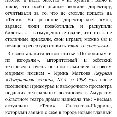
плотно, в кассе билетов – не купить… Было и
такое, что особо рьяные звонили директору,
отчитывали за то, что не смогли попасть на
«Тени». На резонное директорское: «мол,
заранее люди позаботились и раскупили
билеты…» – возмущенно сетовали, что это ж не
столичные приехали, свои играют, можно бы и
почаще в репертуар ставить
такие-то спектакли
…
В своей аналитической статье «По долинам и
по взгорьям», авторитетный и жёсткий
театровед с очень нежной фамилией и совсем
мирным именем – Ирина Мягкова
(журнал
«Театральная жизнь», №4 за 1998 год)
после
посещения Приамурья и выборочного просмотра
недавних театральных постановок в Амурском
областном театре драмы написала так: «Весьма
актуальны «Тени» Салтыкова-Щедрина,
которыми заявил о себе в городе новый главный