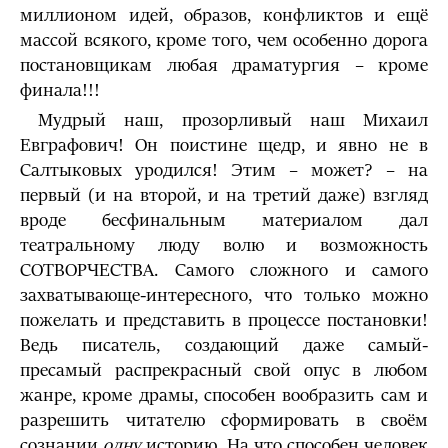
миллионом идей, образов, конфликтов и ещё
массой всякого, кроме того, чем особенно дорога
постановщикам любая драматургия – кроме
финала!!!
Мудрый наш, прозорливый наш Михаил
Евграфович! Он поистине щедр, и явно не в
Салтыковых уродился! Этим – может? – на
первый (и на второй, и на третий даже) взгляд
вроде бесфинальным материалом дал
театральному люду волю и возможность
СОТВОРЧЕСТВА. Самого сложного и самого
захватывающе-интересного, что только можно
пожелать и представить в процессе постановки!
Ведь писатель, создающий даже самый-
пресамый распрекрасный свой опус в любом
жанре, кроме драмы, способен вообразить сам и
разрешить читателю сформировать в своём
сознании
одну
историю. На что способен человек