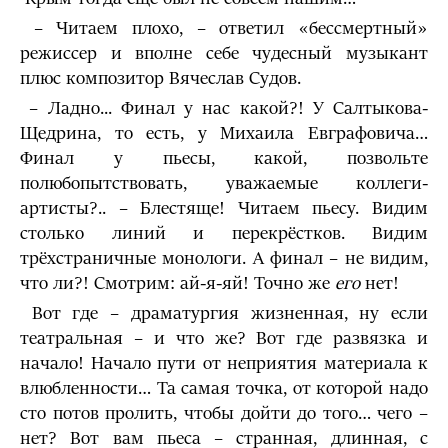
– Читаем плохо, – ответил «бессмертный»
режиссер и вполне себе чудесный музыкант
плюс композитор Вячеслав Судов.
– Ладно... Финал у нас какой?! У Салтыкова-
Щедрина, то есть, у Михаила Евграфовича…
Финал у пьесы, какой, позвольте
полюбопытствовать, уважаемые коллеги-
артисты?.. – Блестяще! Читаем пьесу. Видим
столько линий и перекрёстков. Видим
трёхстраничные монологи. А финал – не видим,
что ли?! Смотрим: ай-я-яй! Точно же
его
нет!
Вот где – драматургия жизненная, ну если
театральная – и что же? Вот где развязка и
начало! Начало пути от неприятия материала к
влюбленности… Та самая точка, от которой надо
сто потов пролить, чтобы дойти до того… чего –
нет? Вот вам пьеса – странная, длинная, с