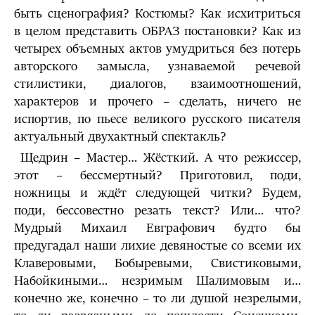
быть сценография? Костюмы? Как исхитриться
в целом представить ОБРАЗ постановки? Как из
четырех объемных актов умудриться без потерь
авторского замысла, узнаваемой речевой
стилистики, диалогов, взаимоотношений,
характеров и прочего – сделать, ничего не
испортив, по пьесе великого русского писателя
актуальный двухактный спектакль?
Щедрин – Мастер… Жёсткий. А что режиссер,
этот – бессмертный? Приготовил, поди,
ножницы и ждёт следующей читки? Будем,
поди, бессовестно резать текст? Или… что?
Мудрый Михаил Евграфович будто бы
предугадал наши лихие девяностые со всеми их
Клаверовыми, Бобыревыми, Свистиковыми,
Набойкиными… незримым Шалимовым и…
конечно же, конечно – то ли душой незрелыми,