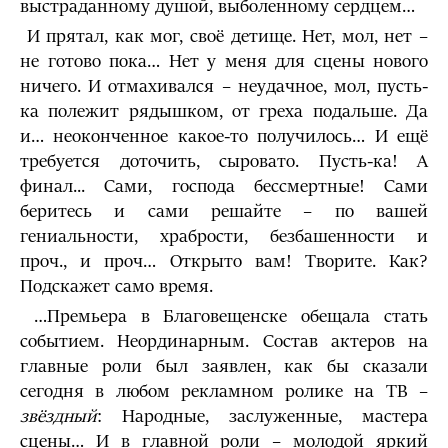
выстраданному душой, выболенному сердцем…
И прятал, как мог, своё детище. Нет, мол, нет –
не готово пока… Нет у меня для сцены нового
ничего. И отмахивался – неудачное, мол, пусть-
ка полежит рядышком, от греха подальше. Да
и… неоконченное какое-то получилось… И ещё
требуется доточить, сыровато. Пусть-ка! А
финал... Сами, господа бессмертные! Сами
беритесь и сами решайте – по вашей
гениальности, храбрости, безбашенности и
проч., и проч… Открыто вам! Творите. Как?
Подскажет само время.
…Премьера в Благовещенске обещала стать
событием. Неординарным. Состав актеров на
главные роли был заявлен, как бы сказали
сегодня в любом рекламном ролике на ТВ –
звёздный
: Народные, заслуженные, мастера
сцены… И в главной роли – молодой яркий