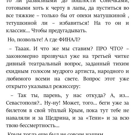
то ли развязными до пошлости Сонечками,
готовыми хоть к черту в лапы, да пуститься во
все тяжкие – только бы от опеки матушкиной ,
тетушкиной ли – избавиться! На то он и
классик… Чтобы предугадывать.
Но, позвольте! А где ФИНАЛ?
– Тааак. И что же мы ставим? ПРО ЧТО? –
закономерно прозвучал уже на третьей читке
дивный театральный вопрос, заданный тихим
ехидным голосом мудрого артиста, народного и
любимого всеми на свете. Вопрос этот уже
открыто указывал режиссеру:
– Так ты, парень, у нас откуда? А, из…
Севастополя?.. Ну-ну! Может, того… беги уже за
билетом в свой тёплый Крым, пока тут тебе не
наваляли и за Щедрина, и за «Тени» и за всю
твою бессмертность…
Крым тогда еще был не совсем нашим…