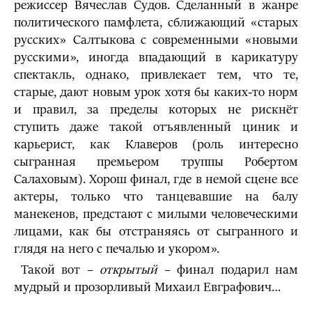
режиссер Вячеслав Судов. Сделанный в жанре
политического памфлета, сближающий «старых
русских» Салтыкова с современными «новыми
русскими», иногда впадающий в карикатуру
спектакль, однако, привлекает тем, что те,
старые, дают новым урок хотя бы каких-то норм
и правил, за пределы которых не рискнёт
ступить даже такой отъявленный циник и
карьерист, как Клаверов (роль интересно
сыгранная премьером труппы Робертом
Салаховым). Хорош финал, где в немой сцене все
актеры, только что танцевавшие на балу
манекенов, предстают с милыми человеческими
лицами, как бы отстраняясь от сыгранного и
глядя на него с печалью и укором».
Такой вот –
открытый
– финал подарил нам
мудрый и прозорливый Михаил Евграфович…