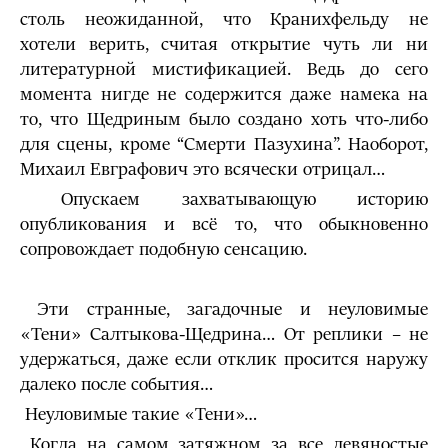
столь неожиданной, что Кранихфельду не
хотели верить, считая открытие чуть ли ни
литературной мистификацией. Ведь до сего
момента нигде не содержится даже намека на
то, что Щедриным было создано хоть что-либо
для сцены, кроме “Смерти Пазухина”. Наоборот,
Михаил Евграфович это всячески отрицал…
Опускаем захватывающую историю
опубликования и всё то, что обыкновенно
сопровождает подобную сенсацию.
Эти странные, загадочные и неуловимые
«Тени» Салтыкова-Щедрина… От реплики – не
удержаться, даже если отклик просится наружу
далеко после события…
Неуловимые такие «Тени»…
Когда на самом затяжном за все девяностые