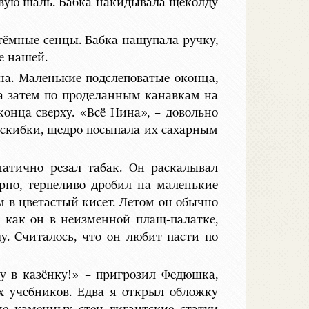
новую шаль. Бабка накидывала щеколду
тёмные сенцы. Бабка нащупала ручку,
е нашей.
кна. Маленькие подслеповатые оконца,
 а затем по проделанным канавкам на
конца сверху. «Всё Нина», – довольно
е скибки, щедро посыпала их сахарным
матично резал табак. Он раскалывал
рно, терпеливо дробил на маленькие
м в цветастый кисет. Летом он обычно
л, как он в неизменной плащ-палатке,
у. Считалось, что он любит пасти по
жу в казёнку!» – пригрозил Федюшка,
х учебников. Едва я открыл обложку