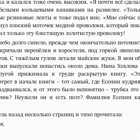
 и казался тоже очень высоким. «Я почти всё сделал»
елыми кольцевыми канавками на развилке. «Только
е резиновые ленты и тоже подал мне. «Мне сейчас не
тянул плоский моточек медной проволоки, который п
рил только эту блестящую золотистую проволоку!
ебо долго синело, прежде чем окончательно потемнет
 кричали перепёлки и коростели, под горкой звенел
етов. С тяжёлым гулом летали майские жуки. В мои о
йки выпускали попастись около дома. Нина Хохлова 
другой прижимала к груди раскрытую книгу. «Эт
трет в начале книги – тот самый, где Есенин кудря
здваивался, и от этого было непонятно – трубка эт
вчик? Неужели он и есть поэт? Фамилия Есенин ка
ла назад несколько страниц и тихо прочитала:
я,