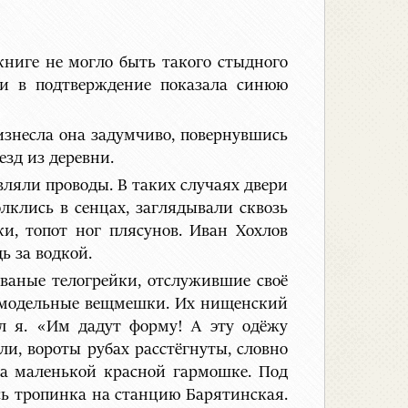
книге не могло быть такого стыдного
– и в подтверждение показала синюю
изнесла она задумчиво, повернувшись
езд из деревни.
вляли проводы. В таких случаях двери
лклись в сенцах, заглядывали сквозь
и, топот ног плясунов. Иван Хохлов
ь за водкой.
рваные телогрейки, отслужившие своё
самодельные вещмешки. Их нищенский
л я. «Им дадут форму! А эту одёжу
ли, вороты рубах расстёгнуты, словно
на маленькой красной гармошке. Под
ь тропинка на станцию Барятинская.