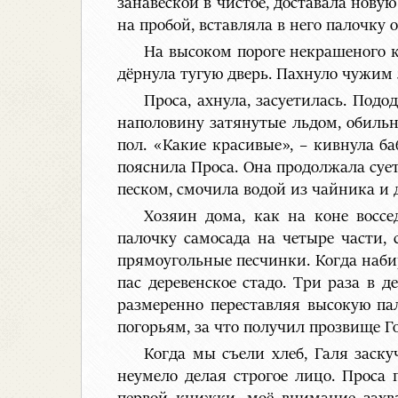
занавеской в чистое, доставала нову
на пробой, вставляла в него палочку
На высоком пороге некрашеного к
дёрнула тугую дверь. Пахнуло чужим 
Проса, ахнула, засуетилась. Подо
наполовину затянутые льдом, обильн
пол. «Какие красивые», – кивнула ба
пояснила Проса. Она продолжала сует
песком, смочила водой из чайника и 
Хозяин дома, как на коне воссе
палочку самосада на четыре части,
прямоугольные песчинки. Когда набир
пас деревенское стадо. Три раза в д
размеренно переставляя высокую пал
погорьям, за что получил прозвище Г
Когда мы съели хлеб, Галя заску
неумело делая строгое лицо. Проса