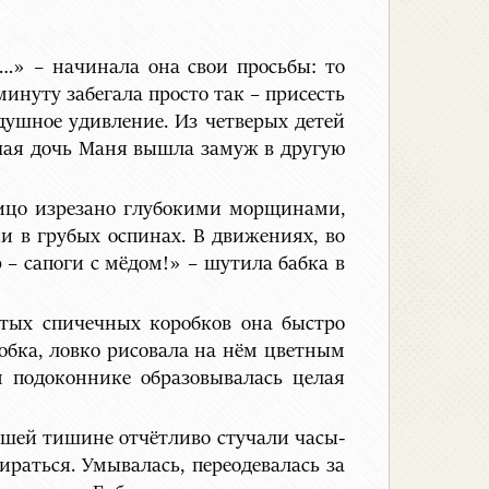
ай…» – начинала она свои просьбы: то
инуту забегала просто так – присесть
одушное удивление. Из четверых детей
шая дочь Маня вышла замуж в другую
 лицо изрезано глубокими морщинами,
и в грубых оспинах. В движениях, во
 – сапоги с мёдом!» – шутила бабка в
стых спичечных коробков она быстро
обка, ловко рисовала на нём цветным
м подоконнике образовывалась целая
вшей тишине отчётливо стучали часы-
ираться. Умывалась, переодевалась за