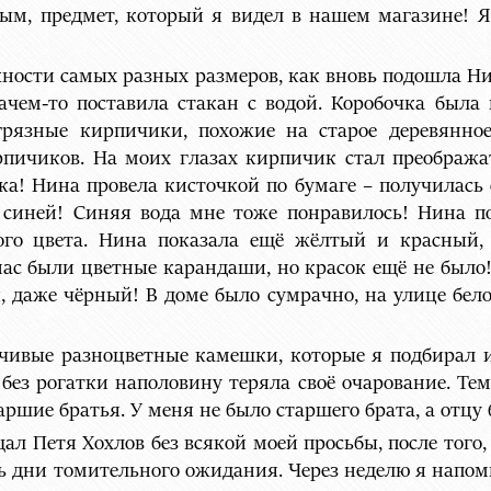
ным, предмет, который я видел в нашем магазине! Я
ности самых разных размеров, как вновь подошла Нин
чем-то поставила стакан с водой. Коробочка была 
грязные кирпичики, похожие на старое деревянно
рпичиков. На моих глазах кирпичик стал преображат
а! Нина провела кисточкой по бумаге – получилась 
а синей! Синяя вода мне тоже понравилось! Нина п
ого цвета. Нина показала ещё жёлтый и красный,
 нас были цветные карандаши, но красок ещё не было!
 даже чёрный! В доме было сумрачно, на улице бело
ивые разноцветные камешки, которые я подбирал и 
 без рогатки наполовину теряла своё очарование. Тем 
ршие братья. У меня не было старшего брата, а отцу 
щал Петя Хохлов без всякой моей просьбы, после того,
ь дни томительного ожидания. Через неделю я напомн