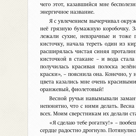
чего этот, казавшийся мне бесполез
энергичное название.
Я с увлечением вычерчивал окруж
неё грязную бумажную коробочку. За
лежали сухие, невзрачные и тоже 
кисточку, начала тереть один из ки
расширялась чистая синяя проталинк
кисточкой в стакане – и вода стал
получилась красивая полоска зелён
краски», – пояснила она. Конечно, у
цвета казались мне очень красивыми,
оранжевый, фиолетовый!
Весной ручьи навымывали заманч
непонятно, что с ними делать. Весна
всех. Моим сверстникам их делали ста
«Я сделаю тебе рогатку!» – пообе
сердце радостно дрогнуло. Потянулис