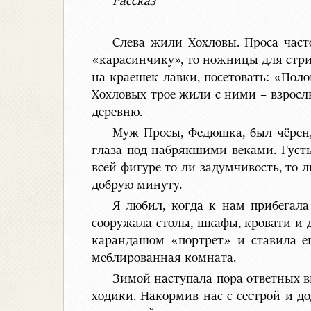
Рассказ
Слева жили Хохловы. Проса часто,
«карасинчику», то ножницы для стриж
на краешек лавки, посетовать: «Поло
Хохловых трое жили с ними – взрос
деревню.
Муж Просы, Федюшка, был чёрен,
глаза под набрякшими веками. Густы
всей фигуре то ли задумчивость, то 
добрую минуту.
Я любил, когда к нам прибегала
сооружала столы, шкафы, кровати и 
карандашом «портрет» и ставила ег
меблированная комната.
Зимой наступала пора ответных в
ходики. Накормив нас с сестрой и до