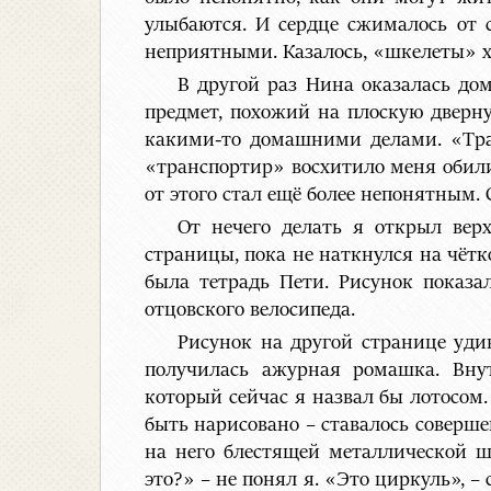
улыбаются. И сердце сжималось от 
неприятными. Казалось, «шкелеты» х
В другой раз Нина оказалась до
предмет, похожий на плоскую дверн
какими-то домашними делами. «Тран
«транспортир» восхитило меня обилие
от этого стал ещё более непонятным. 
От нечего делать я открыл вер
страницы, пока не наткнулся на чётк
была тетрадь Пети. Рисунок показа
отцовского велосипеда.
Рисунок на другой странице уди
получилась ажурная ромашка. Вну
который сейчас я назвал бы лотосом.
быть нарисовано – ставалось соверш
на него блестящей металлической ш
это?» – не понял я. «Это циркуль», –