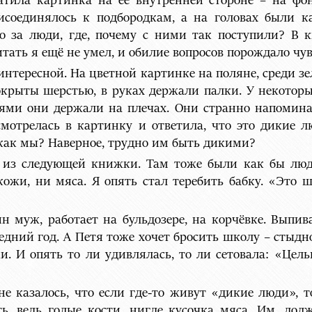
тила картинка на её внутренней стороне – на фо
соединялось к подбородкам, а на головах были к
 за люди, где, почему с ними так поступили? В 
тать я ещё не умел, и обилие вопросов порождало чув
интересной. На цветной картинке на поляне, среди зе
окрыты шерстью, в руках держали палки. У некоторы
ями они держали на плечах. Они странно напомина
смотрелась в картинку и ответила, что это дикие 
 как мы? Наверное, трудно им быть дикими?
 из следующей книжки. Там тоже были как бы люди
кожи, ни мяса. Я опять стал теребить бабку. «Это ш
н муж, работает на бульдозере, на корчёвке. Выпив
едний год. А Петя тоже хочет бросить школу – стыдно,
и. И опять то ли удивлялась, то ли сетовала: «Цель
е казалось, что если где-то живут «дикие люди», т
ь, ведь голые кости, нигде кусочка мяса. Им, долж