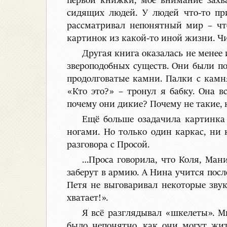
первой книжки, моё внимание захва
сидящих людей. У людей что-то при
рассматривал непонятный мир – что
картинок из какой-то иной жизни. Чи
Другая книга оказалась не менее 
звероподобных существ. Они были п
продолговатые камни. Палки с камн
«Кто это?» – тронул я бабку. Она в
почему они дикие? Почему не такие,
Ещё больше озадачила картинка
ногами. Но только один каркас, ни 
разговора с Просой.
…Проса говорила, что Коля, Мани
заберут в армию. А Нина учится посл
Петя не выговаривал некоторые звук
хватает!».
Я всё разглядывал «шкелеты». Мн
было непонятно, как они могут жит