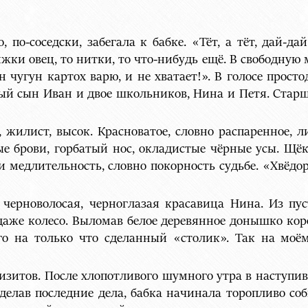
 по-соседски, забегала к бабке. «Тёт, а тёт, дай-д
ки овец, то нитки, то что-нибудь ещё. В свободную м
н чугун картох варю, и не хватает!». В голосе прост
лый сын Иван и двое школьников, Нина и Петя. Стар
 жилист, высок. Красноватое, словно распаренное,
е брови, горбатый нос, окладистые чёрные усы. Щёк
ли медлительность, словно покорность судьбе. «Хвёдор
 черноволосая, черноглазая красавица Нина. Из пу
даже колесо. Выломав белое деревянное донышко кор
о на только что сделанный «столик». Так на моё
изитов. После хлопотливого шумного утра в наступи
делав последние дела, бабка начинала торопливо соб