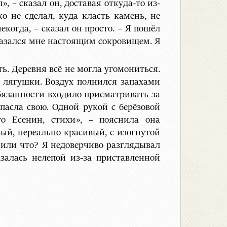
, – сказал он, доставая откуда-то из-
 не сделал, куда класть камень, не
когда, – сказал он просто. – Я пошёл
оказался мне настоящим сокровищем. Я
ь. Деревня всё не могла угомониться.
и лягушки. Воздух полнился запахами
бязанности входило присматривать за
пасла свою. Одной рукой с берёзовой
о Есенин, стихи», – пояснила она
вый, нереально красивый, с изогнутой
о или что? Я недоверчиво разглядывал
залась нелепой из-за приставленной