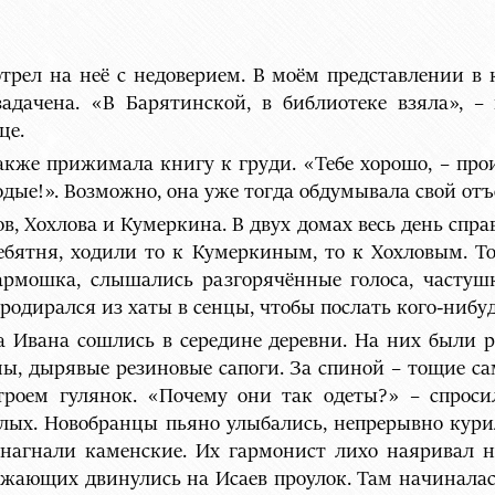
рел на неё с недоверием. В моём представлении в 
задачена. «В Барятинской, в библиотеке взяла», 
це.
акже прижимала книгу к груди. «Тебе хорошо, – про
одые!». Возможно, она уже тогда обдумывала свой отъ
в, Хохлова и Кумеркина. В двух домах весь день спра
ебятня, ходили то к Кумеркиным, то к Хохловым. То
гармошка, слышались разгорячённые голоса, частушк
родирался из хаты в сенцы, чтобы послать кого-нибуд
а Ивана сошлись в середине деревни. На них были 
ы, дырявые резиновые сапоги. За спиной – тощие 
троем гулянок. «Почему они так одеты?» – спроси
слых. Новобранцы пьяно улыбались, непрерывно кури
нагнали каменские. Их гармонист лихо наяривал 
ожающих двинулись на Исаев проулок. Там начиналас