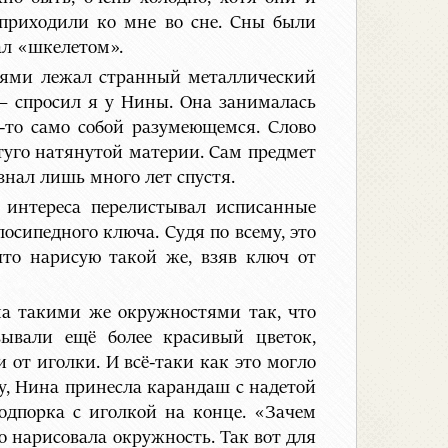
 приходили ко мне во сне. Сны были
ал «шкелетом».
адями лежал странный металлический
– спросил я у Нины. Она занималась
-то само собой разумеющемся. Слово
 туго натянутой материи. Сам предмет
знал лишь много лет спустя.
 интереса перелистывал исписанные
осипедного ключа. Судя по всему, это
что нарисую такой же, взяв ключ от
на такими же окружностями так, что
ывали ещё более красивый цветок,
 от иголки. И всё-таки как это могло
у, Нина принесла карандаш с надетой
одпорка с иголкой на конце. «Зачем
но нарисовала окружность. Так вот для