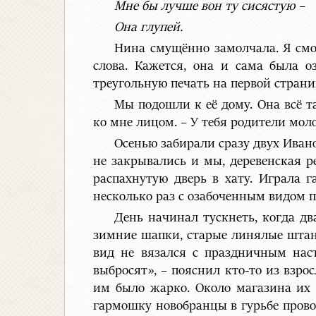
Мне бы лучше вон ту сисястую –
Она глупей.
Нина смущённо замолчала. Я смот
слова. Кажется, она и сама была о
треугольную печать на первой страни
Мы подошли к её дому. Она всё т
ко мне лицом. – У тебя родители мол
Осенью забирали сразу двух Ивано
не закрывались и мы, деревенская р
распахнутую дверь в хату. Играла 
несколько раз с озабоченным видом п
День начинал тускнеть, когда дв
зимние шапки, старые линялые штан
вид не вязался с праздничным нас
выбросят», – пояснил кто-то из взро
им было жарко. Около магазина их 
гармошку новобранцы в гурьбе пров