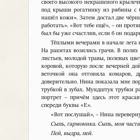
своего высокого некрашеного крылечка
под крыши рогатинку из рябины с б
нашёл кожи». Затем достал две чёрны
работать». «Вот тебе ещё», – он про
был бы уже счастлив, если б он пода
Тёплыми вечерами в начале лета н
На ракитах возились грачи. В полях
листьев, молодой травы, полевых цв
коровой, которую после вечерней до
веточкой она отгоняла комаров, 
доверительно. Нина показала мне пор
трубкой в зубах. Мундштук трубки ра
портрет – причём здесь этот краса
спереди буквы «Е».
«Вот послушай», – Нина переверну
Сыпь, гармоника. Сыпь, моя часта
Пей, выдра, пей.