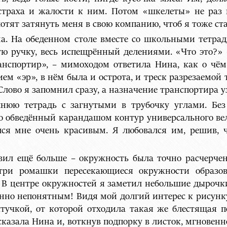
страха и жалости к ним. Потом «шкелеты» не раз
отят затянуть меня в свою компанию, чтоб я тоже ст
ма. На обеденном столе вместе со школьными тетр
ую ручку, весь испещрённый делениями. «Что это?» 
спортир», – мимоходом ответила Нина, как о чём
м «эр», в нём была и острота, и треск разрезаемой
Слово я запомнил сразу, а назначение транспортира у
хнюю тетрадь с загнутыми в трубочку углами. Без
о обведённый карандашом контур универсального вел
лся мне очень красивым. Я любовался им, решив, 
вил ещё больше – окружность была точно расчерче
три ромашки пересекающиеся окружности образов
 В центре окружностей я заметил небольшие дырочки
енно непонятным! Видя мой долгий интерес к рисунк
тучкой, от которой отходила такая же блестящая п
 сказала Нина и, воткнув подпорку в листок, мгновен