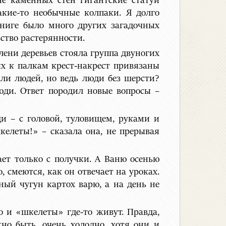
не каменных стен гигантские статуи
акие-то необычные колпаки. Я долго
книге было много других загадочных
ство растерянности.
лени деревьев стояла группа двуногих
х к палкам крест-накрест привязаны
ли людей, но ведь люди без шерсти?
люди. Ответ породил новые вопросы –
 – с головой, туловищем, руками и
келеты!» – сказала она, не прерывая
ает только с получки. А Ваню осенью
 смеются, как он отвечает на уроках.
ный чугун картох варю, а на день не
о и «шкелеты» где-то живут. Правда,
но быть, очень холодно, хотя они и