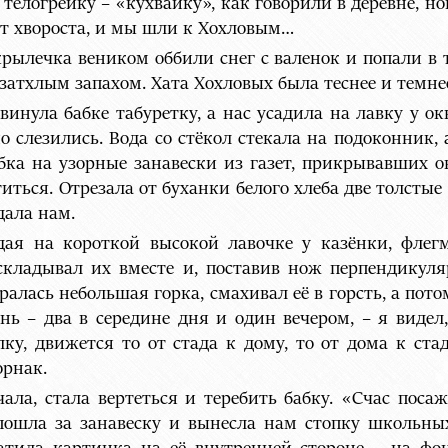
ю телогрейку – «кухвайку», как говорили в деревне, 
 от хвороста, и мы шли к Хохловым…
рылечка веником оббили снег с валенок и попали в 
затхлым запахом. Хата Хохловых была теснее и темне
двинула бабке табуретку, а нас усадила на лавку у о
о слезились. Вода со стёкол стекала на подоконник,
бка на узорные занавески из газет, прикрывавших о
иться. Отрезала от буханки белого хлеба две толсты
дала нам.
дая на короткой высокой лавочке у казёнки, флег
 складывал их вместе и, поставив нож перпендикуля
алась небольшая горка, смахивал её в горсть, а пото
ень – два в середине дня и один вечером, – я виде
ку, движется то от стада к дому, то от дома к стад
орнак.
чала, стала вертеться и теребить бабку. «Счас поса
 пошла за занавеску и вынесла нам стопку школьны