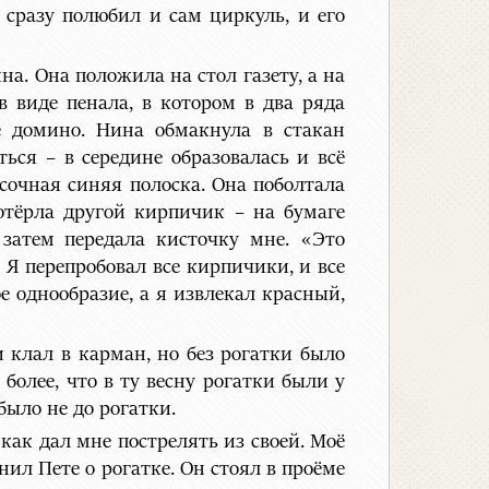
 сразу полюбил и сам циркуль, и его
а. Она положила на стол газету, а на
в виде пенала, в котором в два ряда
е домино. Нина обмакнула в стакан
ься – в середине образовалась и всё
сочная синяя полоска. Она поболтала
отёрла другой кирпичик – на бумаге
 затем передала кисточку мне. «Это
 Я перепробовал все кирпичики, и все
е однообразие, а я извлекал красный,
клал в карман, но без рогатки было
более, что в ту весну рогатки были у
было не до рогатки.
 как дал мне пострелять из своей. Моё
ил Пете о рогатке. Он стоял в проёме