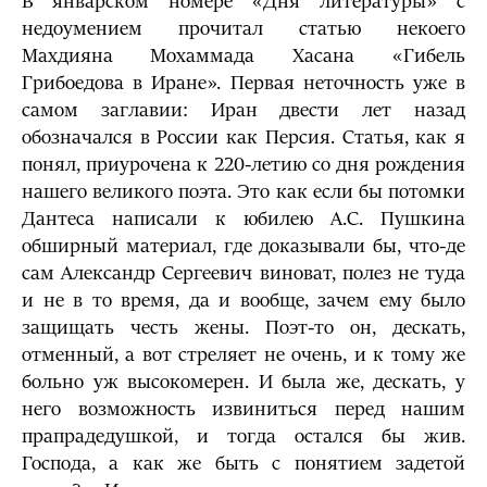
В январском номере «Дня литературы» с
недоумением прочитал статью некоего
Махдияна Мохаммада Хасана «Гибель
Грибоедова в Иране». Первая неточность уже в
самом заглавии: Иран двести лет назад
обозначался в России как Персия. Статья, как я
понял, приурочена к 220-летию со дня рождения
нашего великого поэта. Это как если бы потомки
Дантеса написали к юбилею А.С. Пушкина
обширный материал, где доказывали бы, что-де
сам Александр Сергеевич виноват, полез не туда
и не в то время, да и вообще, зачем ему было
защищать честь жены. Поэт-то он, дескать,
отменный, а вот стреляет не очень, и к тому же
больно уж высокомерен. И была же, дескать, у
него возможность извиниться перед нашим
прапрадедушкой, и тогда остался бы жив.
Господа, а как же быть с понятием задетой