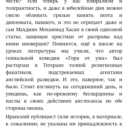
чести? Или теперь у нас плюрализм и
толерантность, и даже в юбилейные дни можно
смело обливать грязью память поэта и
дипломата, павшего, и это не отрицает даже и
сам Махдиян Мохаммад Хасан в своей одиозной
статье, защищая христиан от расправы над
ними иноверцев? Помнится, ещё в школе на
уроках литературы мы учили, что автор
гениальной комедии «Горя от ума» был
растерзан в Тегеране толпой религиозных
фанатиков, подстрекаемых агентами
английской разведки. И это, наверное, так и
было. Стоит взглянуть на сегодняшний день, и
увидишь, как по-прежнему беспардонны и
наглы в своих действиях англосаксы по обе
стороны океана.
Иранский публицист (или историк, в материале,
к сожалению, не указаны ни принадлежность к