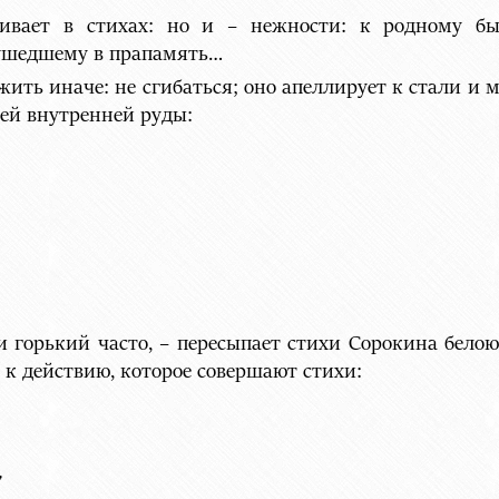
ивает в стихах: но и – нежности: к родному был
 ушедшему в прапамять…
ить иначе: не сгибаться; оно апеллирует к стали и 
оей внутренней руды:
горький часто, – пересыпает стихи Сорокина белою 
: к действию, которое совершают стихи:
,