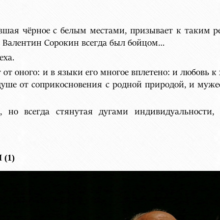
вшая чёрное с белым местами, призывает к таким р
 а Валентин Сорокин всегда был бойцом…
еха.
от оного: и в языки его многое вплетено: и любовь к 
душе от соприкосновения с родной природой, и муже
я, но всегда стянутая дугами индивидуальности
(1)