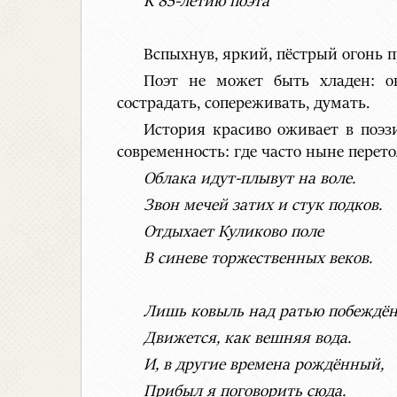
К 85-летию поэта
Вспыхнув, яркий, пёстрый огонь 
Поэт не может быть хладен: он
сострадать, сопереживать, думать.
История красиво оживает в поэз
современность: где часто ныне перето
Облака идут-плывут на воле.
Звон мечей затих и стук подков.
Отдыхает Куликово поле
В синеве торжественных веков.
Лишь ковыль над ратью побеждё
Движется, как вешняя вода.
И, в другие времена рождённый,
Прибыл я поговорить сюда.