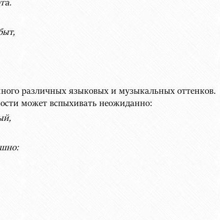
га.
быт,
много различных языковых и музыкальных оттенков.
сти может вспыхивать неожиданно:
ый,
ашно: