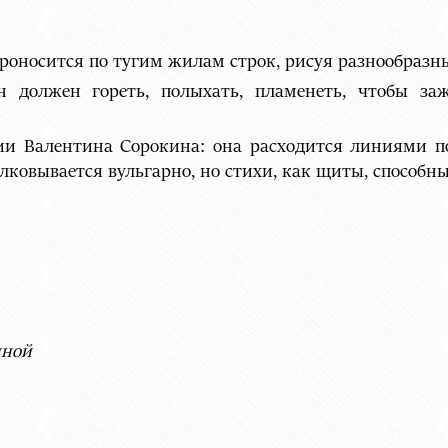
проносится по тугим жилам строк, рисуя разнообраз
 должен гореть, полыхать, пламенеть, чтобы заже
ии Валентина Сорокина: она расходится линиями п
лковывается вульгарно, но стихи, как щиты, способны
нной