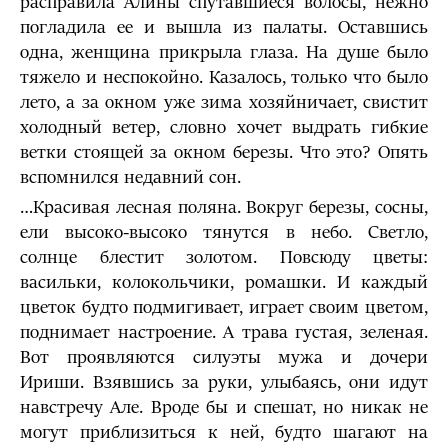
расправила Алины спутавшиеся волосы, нежно
погладила ее и вышла из палаты. Оставшись
одна, женщина прикрыла глаза. На душе было
тяжело и неспокойно. Казалось, только что было
лето, а за окном уже зима хозяйничает, свистит
холодный ветер, словно хочет выдрать гибкие
ветки стоящей за окном березы. Что это? Опять
вспомнился недавний сон.
…Красивая лесная поляна. Вокруг березы, сосны,
ели высоко-высоко тянутся в небо. Светло,
солнце блестит золотом. Повсюду цветы:
васильки, колокольчики, ромашки. И каждый
цветок будто подмигивает, играет своим цветом,
поднимает настроение. А трава густая, зеленая.
Вот проявляются силуэты мужа и дочери
Ириши. Взявшись за руки, улыбаясь, они идут
навстречу Але. Вроде бы и спешат, но никак не
могут приблизиться к ней, будто шагают на