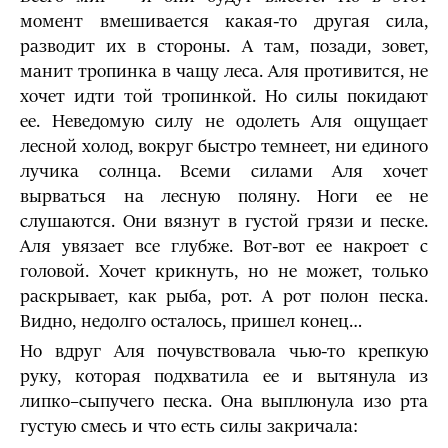
момент вмешивается какая-то другая сила,
разводит их в стороны. А там, позади, зовет,
манит тропинка в чащу леса. Аля противится, не
хочет идти той тропинкой. Но силы покидают
ее. Неведомую силу не одолеть Аля ощущает
лесной холод, вокруг быстро темнеет, ни единого
лучика солнца. Всеми силами Аля хочет
вырваться на лесную поляну. Ноги ее не
слушаются. Они вязнут в густой грязи и песке.
Аля увязает все глубже. Вот-вот ее накроет с
головой. Хочет крикнуть, но не может, только
раскрывает, как рыба, рот. А рот полон песка.
Видно, недолго осталось, пришел конец…
Но вдруг Аля почувствовала чью-то крепкую
руку, которая подхватила ее и вытянула из
липко–сыпучего песка. Она выплюнула изо рта
густую смесь и что есть силы закричала: