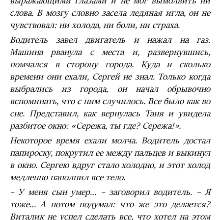
выражающими глазами и не мог вымолвить
ни
слова. В мозгу словно засела ледяная игла, он не
чувствовал: ни холода, ни боли, ни страха.
Водитель завел двигатель и нажал на газ.
Машина рванула с места и, развернувшись,
помчался в сторону города. Куда и сколько
времени они ехали, Сергей не знал. Только когда
выбрались из города, он начал обрывочно
вспоминать, что с ним случилось. Все было как во
сне. Представил, как вернулась Таня и увидела
разбитое окно: «Сережа, ты где? Сережа!».
Некоторое время ехали молча. Водитель достал
папироску, покрутил ее между пальцев и выкинул
в окно. Сергею вдруг стало холодно, и этот холод
медленно наполнил все тело.
– У меня сын умер… – заговорил водитель. – Я
тоже… А потом подумал: что же это делается?
Виталик не успел сделать все, что хотел на этом