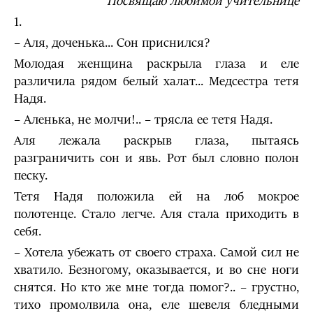
Посвящаю любимой учительнице
1.
– Аля, доченька... Сон приснился?
Молодая женщина раскрыла глаза и еле
различила рядом белый халат... Медсестра тетя
Надя.
– Аленька, не молчи!.. – трясла ее тетя Надя.
Аля лежала раскрыв глаза, пытаясь
разграничить сон и явь. Рот был словно полон
песку.
Тетя Надя положила ей на лоб мокрое
полотенце. Стало легче. Аля стала приходить в
себя.
– Хотела убежать от своего страха. Самой сил не
хватило. Безногому, оказывается, и во сне ноги
снятся. Но кто же мне тогда помог?.. – грустно,
тихо промолвила она, еле шевеля бледными