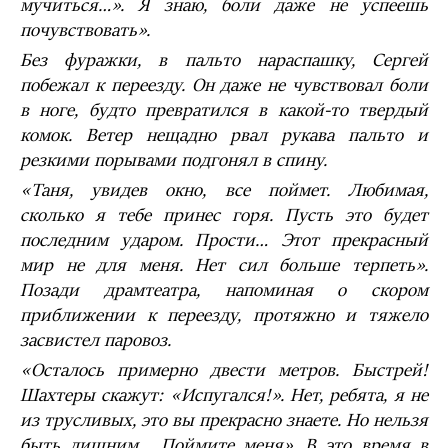
мучиться…». Я знаю, боли даже не успеешь
почувствовать».
Без фуражки, в пальто нараспашку, Сергей
побежал к переезду. Он даже не чувствовал боли
в ноге, будто превратился в какой-то твердый
комок. Ветер нещадно рвал рукава пальто и
резкими порывами подгонял в спину.
«Таня, увидев окно, все поймет. Любимая,
сколько я тебе принес горя. Пусть это будет
последним ударом. Прости… Этот прекрасный
мир не для меня. Нет сил больше терпеть».
Позади драмтеатра, напоминая о скором
приближении к переезду, протяжно и тяжело
засвистел паровоз.
«Осталось примерно двести метров. Быстрей!
Шахтеры скажут: «Испугался!». Нет, ребята, я не
из трусливых, это вы прекрасно знаете. Но нельзя
быть лишним… Поймите меня». В это время в