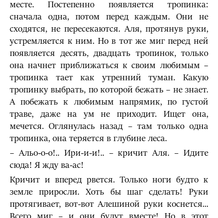
месте. Постепенно появляется тропинка:
сначала одна, потом перед каждым. Они не
сходятся, не пересекаются. Аля, протянув руки,
устремляется к ним. Но в тот же миг перед ней
появляется десять, двадцать тропинок, только
она начнет приближаться к своим любимым –
тропинка тает как утренний туман. Какую
тропинку выбрать, по которой бежать – не знает.
А побежать к любимым напрямик, по густой
траве, даже на ум не приходит. Ищет она,
мечется. Оглянулась назад – там только одна
тропинка, она теряется в глубине леса.
– Альо-о-о!.. Ири-и-и!.. – кричит Аля. – Идите
сюда! Я жду ва-ас!
Кричит и вперед рвется. Только ноги будто к
земле приросли. Хоть бы шаг сделать! Руки
протягивает, вот-вот Алешиной руки коснется...
Всего миг – и они будут вместе! Но в этот