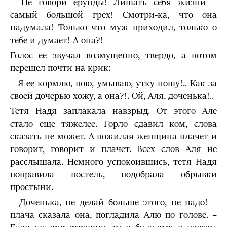
– Не говори ерунды! Лишать себя жизни –
самый большой грех! Смотри-ка, что она
надумала! Только что муж приходил, только о
тебе и думает! А она?!
Голос ее звучал возмущенно, твердо, а потом
перешел почти на крик:
– Я ее кормлю, пою, умываю, утку ношу!.. Как за
своей дочерью хожу, а она?!. Ой, Аля, доченька!..
Тетя Надя заплакала навзрыд. От этого Але
стало еще тяжелее. Горло сдавил ком, слова
сказать не может. А пожилая женщина плачет и
говорит, говорит и плачет. Всех слов Аля не
расслышала. Немного успокоившись, тетя Надя
поправила постель, подобрала обрывки
простыни.
– Доченька, не делай больше этого, не надо! –
плача сказала она, погладила Алю по голове. –