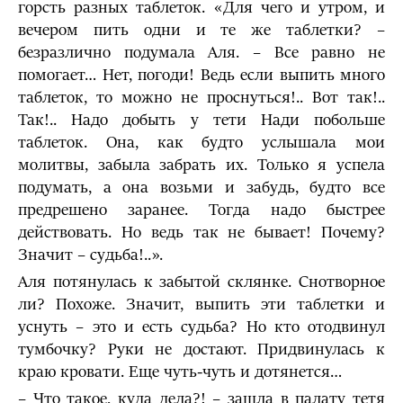
горсть разных таблеток. «Для чего и утром, и
вечером пить одни и те же таблетки? –
безразлично подумала Аля. – Все равно не
помогает… Нет, погоди! Ведь если выпить много
таблеток, то можно не проснуться!.. Вот так!..
Так!.. Надо добыть у тети Нади побольше
таблеток. Она, как будто услышала мои
молитвы, забыла забрать их. Только я успела
подумать, а она возьми и забудь, будто все
предрешено заранее. Тогда надо быстрее
действовать. Но ведь так не бывает! Почему?
Значит – судьба!..».
Аля потянулась к забытой склянке. Снотворное
ли? Похоже. Значит, выпить эти таблетки и
уснуть – это и есть судьба? Но кто отодвинул
тумбочку? Руки не достают. Придвинулась к
краю кровати. Еще чуть-чуть и дотянется…
– Что такое, куда дела?! – зашла в палату тетя