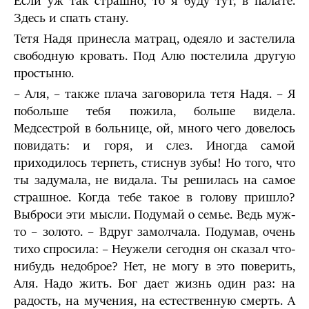
Если уж так страшно, то я буду тут, в палате.
Здесь и спать стану.
Тетя Надя принесла матрац, одеяло и застелила
свободную кровать. Под Алю постелила другую
простыню.
– Аля, – также плача заговорила тетя Надя. – Я
побольше тебя пожила, больше видела.
Медсестрой в больнице, ой, много чего довелось
повидать: и горя, и слез. Иногда самой
приходилось терпеть, стиснув зубы! Но того, что
ты задумала, не видала. Ты решилась на самое
страшное. Когда тебе такое в голову пришло?
Выброси эти мысли. Подумай о семье. Ведь муж-
то – золото. – Вдруг замолчала. Подумав, очень
тихо спросила: – Неужели сегодня он сказал что-
нибудь недоброе? Нет, не могу в это поверить,
Аля. Надо жить. Бог дает жизнь один раз: на
радость, на мучения, на естественную смерть. А